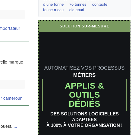
d une tonne
70 tonnes
contacte
tonne a eau
dlc court
SOLUTION SUR-MESURE
importateur
velle marque
AUTOMATISEZ VOS PROCESSUS
MÉTIERS
APPLIS &
OUTILS
eur cameroun
DÉDIÉS
DES SOLUTIONS LOGICIELLES
ADAPTÉES
À 100% À VOTRE ORGANISATION !
l'ouest.
...