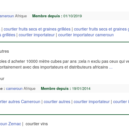
ameroun
Afrique
Membre depuis :
01/10/2019
s
|
courtier fruits secs et graines grillées
|
courtier fruits secs et graines 
s grillées
|
courtier importateur
|
courtier importateur cameroun
autres
les d acheter 10000 mètre cubes par ans ;cela n exclu pas ceux qui v
oritairement avec des importateurs et distributeurs africains
...
eur
e :
cameroun
Afrique
Membre depuis :
19/01/2014
rtier autres Cameroun
|
courtier autres
|
courtier importateur
|
courtier
eroun Zemac
| courtier vins