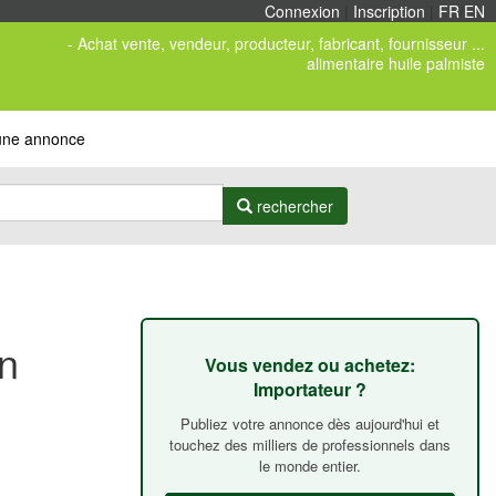
Connexion
|
Inscription
|
FR
/
EN
- Achat vente, vendeur, producteur, fabricant, fournisseur ...
alimentaire huile palmiste
 une annonce
rechercher
en
Vous vendez ou achetez:
Importateur ?
Publiez votre annonce dès aujourd'hui et
touchez des milliers de professionnels dans
le monde entier.