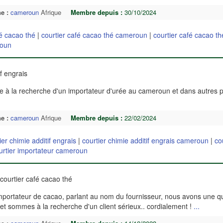
e :
cameroun
Afrique
Membre depuis :
30/10/2024
fé cacao thé
|
courtier café cacao thé cameroun
|
courtier café cacao th
roun
if engrais
lle à la recherche d'un importateur d'urée au cameroun et dans autres 
e :
cameroun
Afrique
Membre depuis :
22/02/2024
ier chimie additif engrais
|
courtier chimie additif engrais cameroun
|
co
urtier importateur cameroun
courtier café cacao thé
t/importateur de cacao, parlant au nom du fournisseur, nous avons une q
et sommes à la recherche d'un client sérieux.. cordialement !
...