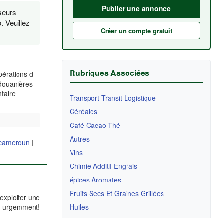
Publier une annonce
seurs
. Veuillez
Créer un compte gratuit
Rubriques Associées
pérations d
 douanières
taire
Transport Transit Logistique
Céréales
Café Cacao Thé
Autres
e cameroun
|
Vins
Chimie Additif Engrais
épices Aromates
Fruits Secs Et Graines Grillées
exploiter une
er urgemment!
Huiles