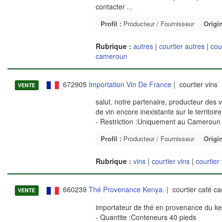
contacter
...
Profil :
Producteur / Fournisseur
Origin
Rubrique :
autres
|
courtier autres
|
cou
cameroun
672905
Importation Vin De France
| courtier vins
VENTE
salut. notre partenaire, producteur des
de vin encore inexistante sur le territo
- Restriction :Uniquement au Cameroun
Profil :
Producteur / Fournisseur
Origin
Rubrique :
vins
|
courtier vins
|
courtier
660239
Thé Provenance Kenya.
| courtier café c
VENTE
importateur de thé en provenance du ken
- Quantite :Conteneurs 40 pieds