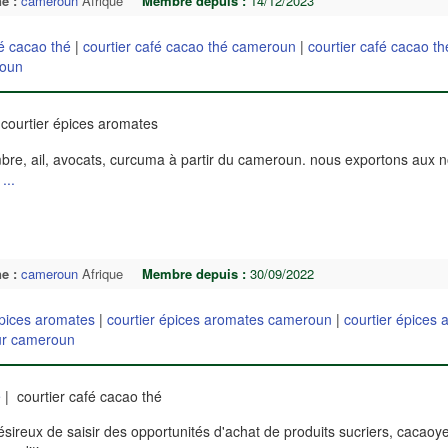
e :
cameroun
Afrique
Membre depuis :
14/12/2023
fé cacao thé
|
courtier café cacao thé cameroun
|
courtier café cacao th
roun
courtier épices aromates
mbre, ail, avocats, curcuma à partir du cameroun. nous exportons aux 
.
...
e :
cameroun
Afrique
Membre depuis :
30/09/2022
épices aromates
|
courtier épices aromates cameroun
|
courtier épices
eur cameroun
é
| courtier café cacao thé
sireux de saisir des opportunités d'achat de produits sucriers, cacaoye