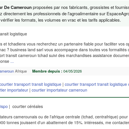
eur De Cameroun
proposées par nos fabricants, grossistes et fournis
ez directement les professionnels de l'agroalimentaire sur EspaceAgro
érifier les formats, les volumes en vrac et les tarifs applicables.
ransit logistique
et tchadiens vous recherchez un partenaire fiable pour faciliter vos o
emac ? business land sarl vous accompagne dans toutes vos formalités
ort transit cameroun tchad suivi des marchandises assistance documen
 conse
...
ameroun
Afrique
Membre depuis :
04/05/2026
courtier transport transit logistique
|
courtier transport transit logistiqu
tier importateur
|
courtier importateur cameroun
ispo
| courtier céréales
teurs camerounais ou de l'afrique centrale (tchad, centrafrique) pour 
5000 tonnes jouissent d'un abattement de 15%. intéressés, me contact