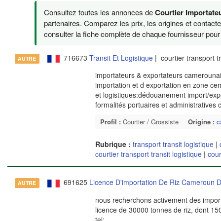
Consultez toutes les annonces de
Courtier Importat
partenaires. Comparez les prix, les origines et contact
consulter la fiche complète de chaque fournisseur pour v
716673
Transit Et Logistique
| courtier transport t
AUTRE
importateurs & exportateurs camerounais 
importation et d exportation en zone c
et logistiques:dédouanement import/exp
formalités portuaires et administratives
Profil :
Courtier / Grossiste
Origine :
c
Rubrique :
transport transit logistique
|
courtier transport transit logistique
|
cour
691625
Licence D'importation De Riz Cameroun D
AUTRE
nous recherchons activement des importa
licence de 30000 tonnes de riz, dont 1
tel:
...