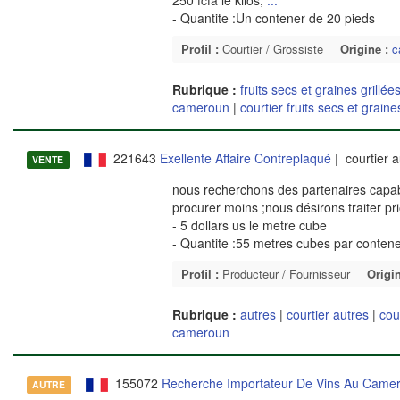
- Quantite :Un contener de 20 pieds
Profil :
Courtier / Grossiste
Origine :
c
Rubrique :
fruits secs et graines grillée
cameroun
|
courtier fruits secs et graine
221643
Exellente Affaire Contreplaqué
| courtier 
VENTE
nous recherchons des partenaires capab
procurer moins ;nous désirons traiter pri
- 5 dollars us le metre cube
- Quantite :55 metres cubes par conten
Profil :
Producteur / Fournisseur
Origin
Rubrique :
autres
|
courtier autres
|
cou
cameroun
155072
Recherche Importateur De Vins Au Cam
AUTRE