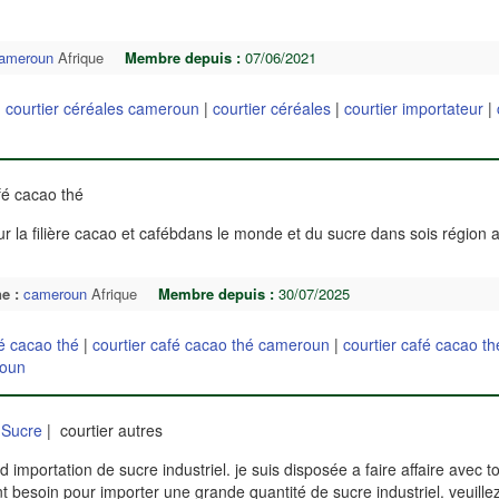
ameroun
Afrique
Membre depuis :
07/06/2021
|
courtier céréales cameroun
|
courtier céréales
|
courtier importateur
|
fé cacao thé
r la filière cacao et cafébdans le monde et du sucre dans sois région a
e :
cameroun
Afrique
Membre depuis :
30/07/2025
fé cacao thé
|
courtier café cacao thé cameroun
|
courtier café cacao th
roun
 Sucre
| courtier autres
d importation de sucre industriel. je suis disposée a faire affaire avec t
nt besoin pour importer une grande quantité de sucre industriel. veuill