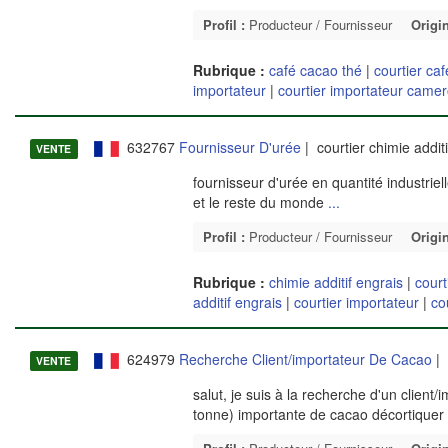
Profil :
Producteur / Fournisseur
Origin
Rubrique :
café cacao thé
|
courtier ca
importateur
|
courtier importateur came
632767
Fournisseur D'urée
| courtier chimie addit
VENTE
fournisseur d'urée en quantité industrie
et le reste du monde
...
Profil :
Producteur / Fournisseur
Origin
Rubrique :
chimie additif engrais
|
court
additif engrais
|
courtier importateur
|
co
624979
Recherche Client/importateur De Cacao
| 
VENTE
salut, je suis à la recherche d'un clien
tonne) importante de cacao décortiquer 