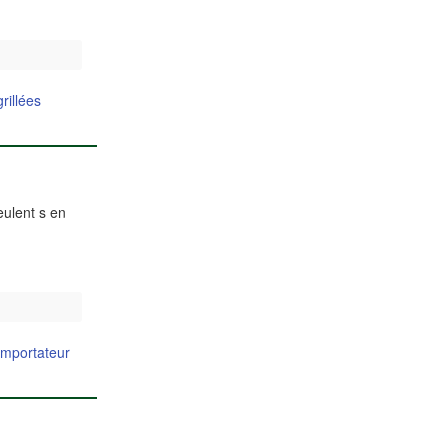
grillées
eulent s en
 importateur