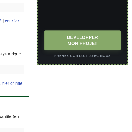
é
|
courtier
DÉVELOPPER
MON PROJET
pays afrique
PRENEZ CONTACT AVEC NOUS
urtier chimie
uantité (en