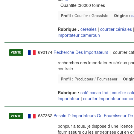
- Quantite :30000 tonnes
Profil :
Courtier / Grossiste
Origine :
c
Rubrique :
céréales
|
courtier céréales
importateur cameroun
690174
Recherche Des Importateurs
| courtier ca
VENTE
recherches des importateurs sérieux pou
centrale
...
Profil :
Producteur / Fournisseur
Origin
Rubrique :
café cacao thé
|
courtier ca
importateur
|
courtier importateur came
687362
Besoin D importateurs Ou Fournisseur De
VENTE
bonjour a tous. je dispose d une licence 
fournisseurs ou les entreprises qui en o