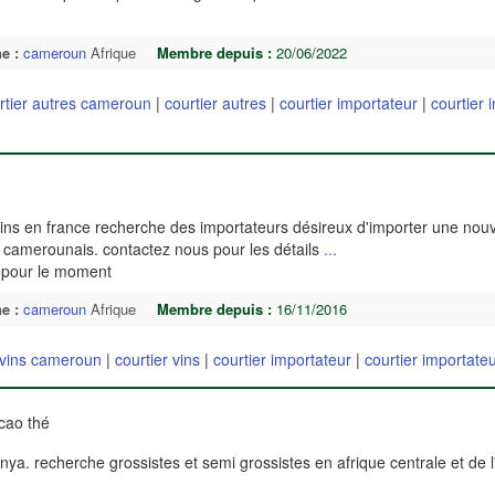
e :
cameroun
Afrique
Membre depuis :
20/06/2022
rtier autres cameroun
|
courtier autres
|
courtier importateur
|
courtier 
 vins en france recherche des importateurs désireux d'importer une nou
ire camerounais. contactez nous pour les détails
...
 pour le moment
e :
cameroun
Afrique
Membre depuis :
16/11/2016
 vins cameroun
|
courtier vins
|
courtier importateur
|
courtier importat
acao thé
ya. recherche grossistes et semi grossistes en afrique centrale et de 