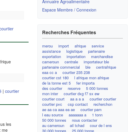
Annuaire Agroalimentaire
Espace Membre / Connexion
courtier
Recherches Fréquentes
merou
import
afrique
service
assistance
logistique
partenaire
exportation
importation
marchandise
frique
cameroun
centrale
importateur ble
partenaire commercial
ble
centrafrique
eaa cc a
courtier 235 238
courtier cst 180
l afrique mon afrique
de la tonne est 5
fer importa
des courtier
reserve
5 000 tonnes
é
|
courtier
mon inter
courtier dxg f7 sx ew
courtier court
aa a a a
courtier courtier
courtier pvc
csp contact
recherchon
ae aa ca aaa ea ae
courtier pam
l eau source
aaaaaaa a
1 tonn
50 000 tonnes
nous contacter
ous les
au cameroun
ail tchad
cour de l ens
ez me
30 000 tonnes
25 000 tonne