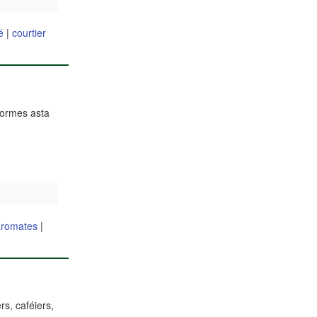
é
|
courtier
normes asta
 aromates
|
rs, caféiers,