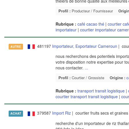
théiers de bonne qualité aux meilleures 
Profil :
Producteur / Fournisseur
Origin
Rubrique :
café cacao thé
|
courtier ca
importateur
|
courtier importateur came
481197
Importateur, Exportateur Cameroun
| cour
AUTRE
nous recherchons des potentiels import
votre disposition notre expertise pour to
nous contacter.
...
Profil :
Courtier / Grossiste
Origine :
c
Rubrique :
transport transit logistique
|
courtier transport transit logistique
|
cour
379587
Import Riz
| courtier fruits secs et graines
ACHAT
recherche d'un importateur de riz thaïl
250 fcfa le kilos,
...