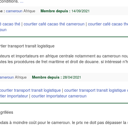
conditions.
...
e :
cameroun
Afrique
Membre depuis :
14/09/2021
fé cacao thé
|
courtier café cacao thé cameroun
|
courtier café cacao th
roun
tier transport transit logistique
ateurs et importateurs en afrique centrale notamment au cameroun no
utes les procédures de fret maritime et droit de douane. si intéressé n'
ameroun
Afrique
Membre depuis :
28/04/2021
courtier transport transit logistique
|
courtier transport transit logistiqu
tier importateur
|
courtier importateur cameroun
 grillées
andais à moindre coût pour le cameroun. le prix ne doit pas dépasser 