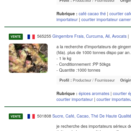
Profil :
Producteur / Fournisseur
Origin
Rubrique :
café cacao thé
|
courtier ca
importateur
|
courtier importateur came
565255
Gingembre Frais, Curcuma, Ail, Avocats
| 
VENTE
a la recherche d'importateurs de ginge
(fda). plus de 1000 tonnes dispo par an
- 1 le kg
- Conditionnement :PP 50kgs
- Quantite :1000 tonnes
Profil :
Producteur / Fournisseur
Origin
Rubrique :
épices aromates
|
courtier 
courtier importateur
|
courtier importat
501808
Sucre, Café, Cacao, Thé De Haute Qualit
VENTE
je recherche des importateurs sérieux dé