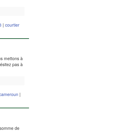
é
|
courtier
us mettons à
hésitez pas à
e cameroun
|
la somme de