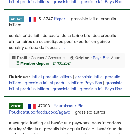
lait et produits laitiers
|
grossiste lait
|
grossiste lait Pays Bas
518747
Export
| grossiste lait et produits
ACHAT
laitiers
container du lait , du sucre, de la farine bref des produits
alimentaires ou cosmétiques pour exporter en guinée
conakry afrique de l’ouest .
...
🏢
Profil :
Courtier / Grossiste
🌍
Origine :
Pays Bas
Autre
⏳
Membre depuis :
21/06/2021
Rubrique :
lait et produits laitiers
|
grossiste lait et produits
laitiers
|
grossiste lait et produits laitiers Pays Bas
|
grossiste
lait et produits laitiers
|
grossiste lait
|
grossiste lait Pays Bas
479931
Fournisseur Bio
VENTE
Poudres/superfoods/coco/agave
| grossiste autres
maya gold trading est basée aux pays-bas. nous importons
des ingrédients et produits bio depuis l'asie et l'amérique du