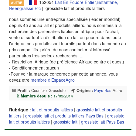
152054
Lait En Poudre Entier,instantané,
AUTRE
Réengraissé Etc
| grossiste lait et produits laitiers
nous sommes une entreprise specialisée (leader mondial)
depuis 45 ans au lait et produits laitiers. nous sommes á la
recherche des partenaires fiables en afrique pour l'achat,
vente et surtout la distribution du lait en poudre dans toute
l'afrique. nos produits sont fournits partout dans le monde au
prix competitifs. prière de nous contacter si intéressé.
partenaires très serieux recherchés!
...
- Restriction :Afrique (de préféfence Afrique centre et ouest)
- Conditionnement :aucun
-Pour voir la marque concernee par cette annonce, vous
devez etre
membre d'EspaceAgro
🏢
Profil :
Courtier / Grossiste
🌍
Origine :
Pays Bas
Autre
⏳
Membre depuis :
17/03/2014
Rubrique :
lait et produits laitiers
|
grossiste lait et produits
laitiers
|
grossiste lait et produits laitiers Pays Bas
|
grossiste
lait et produits laitiers
|
grossiste lait
|
grossiste lait Pays Bas