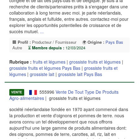
congelé et de lait des pays-bas et de belgique. je suis à la
recherche de clients/partenaires prêts à s'engager dans une
collaboration à long terme avec moi. je parle néerlandais,
français, anglais et fulfulde, entre autres. contactez-moi pour
explorer les opportunités potentielles de croissance et de
succès mutuel.
...
🏢
Profil :
Producteur / Fournisseur
🌍
Origine :
Pays Bas
Autre
⏳
Membre depuis :
12/03/2024
Rubrique :
fruits et légumes
|
grossiste fruits et légumes
|
grossiste fruits et légumes Pays Bas
|
grossiste fruits et
légumes
|
grossiste lait
|
grossiste lait Pays Bas
555996
Vente De Tout Type De Produits
VENTE
Agro-alimentaires
| grossiste fruits et légumes
société néerlandaise fondée en 1970 ayant commencé dans
la production et vente d'oignons et pommes de terre. nous
avons connu un tel développement que nous offrons
aujourd'hui une large gamme de produits alimentaires dont:
des oignons, pommes de terre, carottes, ail, riz, lait en