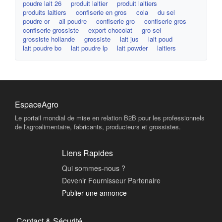
poudre lait 26
produit laitier
produit laitiers
produits laitiers
confiserie en gros
cola
du sel
poudre or
ail poudre
confiserie gro
confiserie gros
confiserie grossiste
export chocolat
gro sel
grossiste hollande
grossiste
lait jus
lait poud
lait poudre bo
lait poudre lp
lait powder
laitiers
EspaceAgro
Le portail mondial de mise en relation B2B pour les professionnels
de l'agroalimentaire, fabricants, producteurs et grossistes.
Liens Rapides
Qui sommes-nous ?
Devenir Fournisseur Partenaire
Publier une annonce
Contact & Sécurité