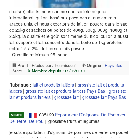
chers(e) clients, nous somme une société négoce
international, qui est basé aux pays-bas et aux emirats
arabes unis, et nous exportons de lait en poudre dans le sac
de 25kg et sachets ou boîtes de 400g, 500g, 900g, 1800g et
2.5kg. la qualité et le goût sont même du nido. oui on a aussi
lait évaporé et lait concentré dans la boîte de 1kg proteine
entre 1.5 á 2%. -full cream milk powde
...
- Quantite :minimum 25 tonne
🏢
Profil :
Producteur / Fournisseur
🌍
Origine :
Pays Bas
Autre
⏳
Membre depuis :
09/05/2019
Rubrique :
lait et produits laitiers
|
grossiste lait et produits
laitiers
|
grossiste lait et produits laitiers Pays Bas
|
grossiste
lait et produits laitiers
|
grossiste lait
|
grossiste lait Pays Bas
635129
Exportateur D'oignons, De Pommes
VENTE
De Terre, De Pou
| grossiste fruits et légumes
je suis exportateur d'oignons, de pommes de terre, de poulet