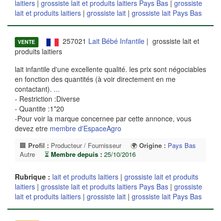
laitiers
|
grossiste lait et produits laitiers Pays Bas
|
grossiste
lait et produits laitiers
|
grossiste lait
|
grossiste lait Pays Bas
257021
Lait Bébé Infantile
| grossiste lait et
VENTE
produits laitiers
lait infantile d'une excellente qualité. les prix sont négociables
en fonction des quantités (à voir directement en me
contactant).
...
- Restriction :Diverse
- Quantite :1*20
-Pour voir la marque concernee par cette annonce, vous
devez etre
membre d'EspaceAgro
🏢
Profil :
Producteur / Fournisseur
🌍
Origine :
Pays Bas
Autre
⏳
Membre depuis :
25/10/2016
Rubrique :
lait et produits laitiers
|
grossiste lait et produits
laitiers
|
grossiste lait et produits laitiers Pays Bas
|
grossiste
lait et produits laitiers
|
grossiste lait
|
grossiste lait Pays Bas