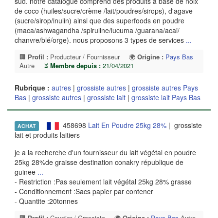
sud. notre catalogue comprend des produits à base de noix
de coco (huiles/sucre/crème /lait/poudres/sirops), d'agave
(sucre/sirop/inulin) ainsi que des superfoods en poudre
(maca/ashwagandha /spiruline/lucuma /guarana/acai/
chanvre/blé/orge). nous proposons 3 types de services
...
🏢
Profil :
Producteur / Fournisseur
🌍
Origine :
Pays Bas
Autre
⏳
Membre depuis :
21/04/2021
Rubrique :
autres
|
grossiste autres
|
grossiste autres Pays
Bas
|
grossiste autres
|
grossiste lait
|
grossiste lait Pays Bas
458698
Lait En Poudre 25kg 28%
| grossiste
ACHAT
lait et produits laitiers
je a la recherche d'un fournisseur du lait végétal en poudre
25kg 28%de graisse destination conakry république de
guinee
...
- Restriction :Pas seulement lait végétal 25kg 28% grasse
- Conditionnement :Sacs papier par contener
- Quantite :20tonnes
🏢
Profil :
Courtier / Grossiste
🌍
Origine :
Pays Bas
Autre