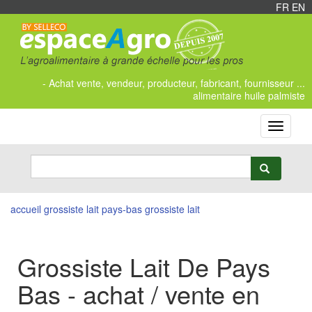
FR
/
EN
- Achat vente, vendeur, producteur, fabricant, fournisseur ...
alimentaire huile palmiste
Toggle
navigati
accueil
grossiste lait
pays-bas grossiste lait
Grossiste Lait De Pays
Bas - achat / vente en