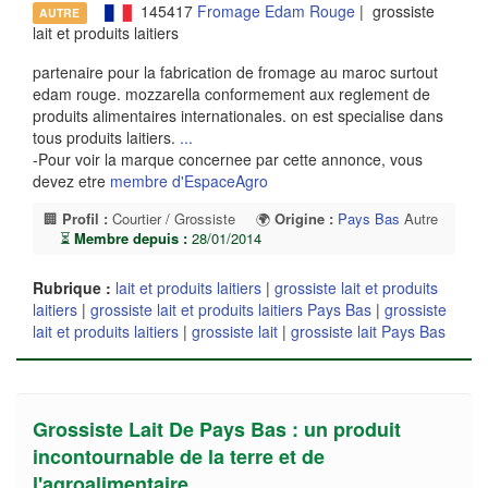
145417
Fromage Edam Rouge
| grossiste
AUTRE
lait et produits laitiers
partenaire pour la fabrication de fromage au maroc surtout
edam rouge. mozzarella conformement aux reglement de
produits alimentaires internationales. on est specialise dans
tous produits laitiers.
...
-Pour voir la marque concernee par cette annonce, vous
devez etre
membre d'EspaceAgro
🏢
Profil :
Courtier / Grossiste
🌍
Origine :
Pays Bas
Autre
⏳
Membre depuis :
28/01/2014
Rubrique :
lait et produits laitiers
|
grossiste lait et produits
laitiers
|
grossiste lait et produits laitiers Pays Bas
|
grossiste
lait et produits laitiers
|
grossiste lait
|
grossiste lait Pays Bas
Grossiste Lait De Pays Bas : un produit
incontournable de la terre et de
l'agroalimentaire