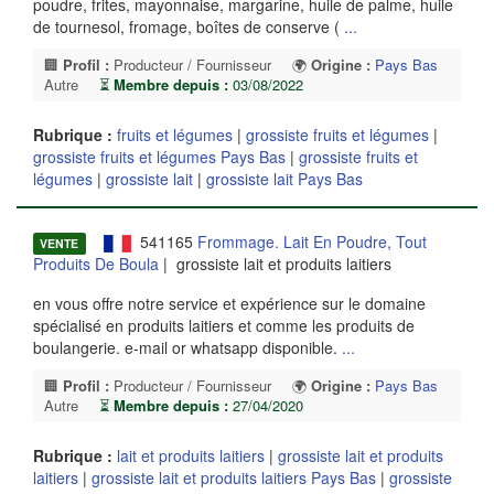
poudre, frites, mayonnaise, margarine, huile de palme, huile
de tournesol, fromage, boîtes de conserve (
...
🏢
Profil :
Producteur / Fournisseur
🌍
Origine :
Pays Bas
Autre
⏳
Membre depuis :
03/08/2022
Rubrique :
fruits et légumes
|
grossiste fruits et légumes
|
grossiste fruits et légumes Pays Bas
|
grossiste fruits et
légumes
|
grossiste lait
|
grossiste lait Pays Bas
541165
Frommage. Lait En Poudre, Tout
VENTE
Produits De Boula
| grossiste lait et produits laitiers
en vous offre notre service et expérience sur le domaine
spécialisé en produits laitiers et comme les produits de
boulangerie. e-mail or whatsapp disponible.
...
🏢
Profil :
Producteur / Fournisseur
🌍
Origine :
Pays Bas
Autre
⏳
Membre depuis :
27/04/2020
Rubrique :
lait et produits laitiers
|
grossiste lait et produits
laitiers
|
grossiste lait et produits laitiers Pays Bas
|
grossiste