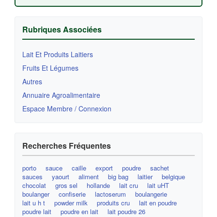
Rubriques Associées
Lait Et Produits Laitiers
Fruits Et Légumes
Autres
Annuaire Agroalimentaire
Espace Membre / Connexion
Recherches Fréquentes
porto
sauce
caille
export
poudre
sachet
sauces
yaourt
aliment
big bag
laitier
belgique
chocolat
gros sel
hollande
lait cru
lait uHT
boulanger
confiserie
lactoserum
boulangerie
lait u h t
powder milk
produits cru
lait en poudre
poudre lait
poudre en lait
lait poudre 26