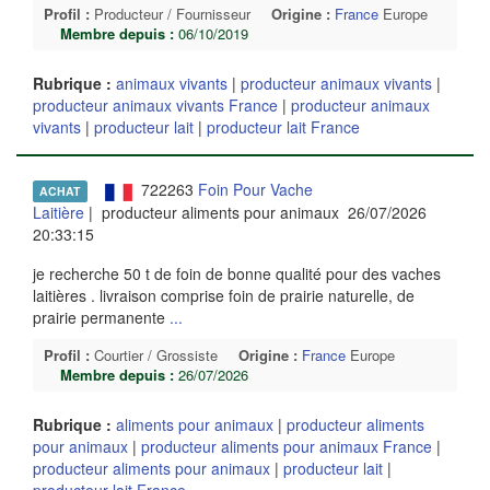
Profil :
Producteur / Fournisseur
Origine :
France
Europe
Membre depuis :
06/10/2019
Rubrique :
animaux vivants
|
producteur animaux vivants
|
producteur animaux vivants France
|
producteur animaux
vivants
|
producteur lait
|
producteur lait France
722263
Foin Pour Vache
ACHAT
Laitière
| producteur aliments pour animaux 26/07/2026
20:33:15
je recherche 50 t de foin de bonne qualité pour des vaches
laitières . livraison comprise foin de prairie naturelle, de
prairie permanente
...
Profil :
Courtier / Grossiste
Origine :
France
Europe
Membre depuis :
26/07/2026
Rubrique :
aliments pour animaux
|
producteur aliments
pour animaux
|
producteur aliments pour animaux France
|
producteur aliments pour animaux
|
producteur lait
|
producteur lait France