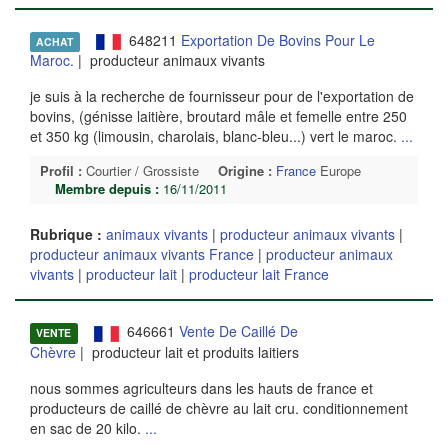
648211
Exportation De Bovins Pour Le
ACHAT
Maroc.
| producteur animaux vivants
je suis à la recherche de fournisseur pour de l'exportation de
bovins, (génisse laitière, broutard mâle et femelle entre 250
et 350 kg (limousin, charolais, blanc-bleu...) vert le maroc.
...
Profil :
Courtier / Grossiste
Origine :
France
Europe
Membre depuis :
16/11/2011
Rubrique :
animaux vivants
|
producteur animaux vivants
|
producteur animaux vivants France
|
producteur animaux
vivants
|
producteur lait
|
producteur lait France
646661
Vente De Caillé De
VENTE
Chèvre
| producteur lait et produits laitiers
nous sommes agriculteurs dans les hauts de france et
producteurs de caillé de chèvre au lait cru. conditionnement
en sac de 20 kilo.
...