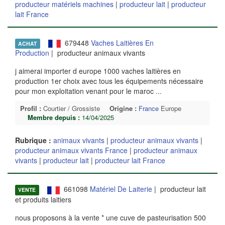
producteur matériels machines
|
producteur lait
|
producteur
lait France
679448
Vaches Laitières En
ACHAT
Production
| producteur animaux vivants
j aimerai importer d europe 1000 vaches laitières en
production 1er choix avec tous les équipements nécessaire
pour mon exploitation venant pour le maroc
...
Profil :
Courtier / Grossiste
Origine :
France
Europe
Membre depuis :
14/04/2025
Rubrique :
animaux vivants
|
producteur animaux vivants
|
producteur animaux vivants France
|
producteur animaux
vivants
|
producteur lait
|
producteur lait France
661098
Matériel De Laiterie
| producteur lait
VENTE
et produits laitiers
nous proposons à la vente * une cuve de pasteurisation 500