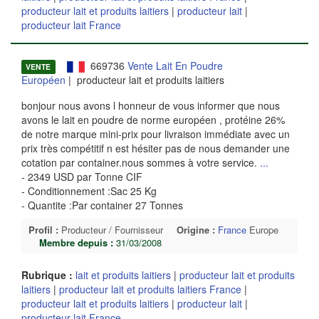
producteur lait et produits laitiers
|
producteur lait
|
producteur lait France
669736
Vente Lait En Poudre
VENTE
Européen
| producteur lait et produits laitiers
bonjour nous avons l honneur de vous informer que nous
avons le lait en poudre de norme européen , protéine 26%
de notre marque mini-prix pour livraison immédiate avec un
prix très compétitif n est hésiter pas de nous demander une
cotation par container.nous sommes à votre service.
...
- 2349 USD par Tonne CIF
- Conditionnement :Sac 25 Kg
- Quantite :Par container 27 Tonnes
Profil :
Producteur / Fournisseur
Origine :
France
Europe
Membre depuis :
31/03/2008
Rubrique :
lait et produits laitiers
|
producteur lait et produits
laitiers
|
producteur lait et produits laitiers France
|
producteur lait et produits laitiers
|
producteur lait
|
producteur lait France