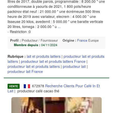
litres de 2017, double parois, programmable : 8 200.00 * une
conditionneuse à yaourts de 2021, 1 800 pots/heure
packinov état neuf : 21 000.00 * une écrémeuse 500 litres
heure de 2019 avec variateur, elecrem : 4 000.00 * une
lisseuse 20 kilos, avedemil : 5 000.00 * une baratte verticale
20 litres, tomega : 2 000.00 * u
...
- Restriction :0
Profil :
Producteur / Fournisseur
Origine :
France
Europe
Membre depuis :
04/11/2024
Rubrique :
lait et produits laitiers
|
producteur lait et produits
laitiers
|
producteur lait et produits laitiers France
|
producteur lait et produits laitiers
|
producteur lait
|
producteur lait France
672978
Recherche Clients Pour Café In Et
VENTE
Lait
| producteur café cacao thé