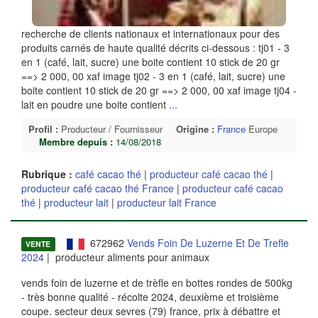
recherche de clients nationaux et internationaux pour des
produits carnés de haute qualité décrits ci-dessous : tj01 - 3
en 1 (café, lait, sucre) une boite contient 10 stick de 20 gr
==> 2 000, 00 xaf image tj02 - 3 en 1 (café, lait, sucre) une
boite contient 10 stick de 20 gr ==> 2 000, 00 xaf image tj04 -
lait en poudre une boite contient
...
Profil :
Producteur / Fournisseur
Origine :
France
Europe
Membre depuis :
14/08/2018
Rubrique :
café cacao thé
|
producteur café cacao thé
|
producteur café cacao thé France
|
producteur café cacao
thé
|
producteur lait
|
producteur lait France
672962
Vends Foin De Luzerne Et De Trefle
VENTE
2024
| producteur aliments pour animaux
vends foin de luzerne et de trèfle en bottes rondes de 500kg
- très bonne qualité - récolte 2024, deuxième et troisième
coupe. secteur deux sevres (79) france, prix à débattre et