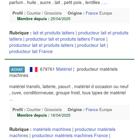
parfum , huile , sucre , lait , petit pois , lentilles .
...
Profil :
Courtier / Grossiste
Origine :
France
Europe
Membre depuis :
25/04/2025
Rubrique :
lait et produits laitiers
|
producteur lait et produits
laitiers
|
producteur lait et produits laitiers France
|
producteur lait et produits laitiers
|
producteur lait
|
producteur lait France
679761
Matériel
| producteur matériels
ACHAT
machines
matériel transfo, laiterie, yaourt , matériel d occasion ou neuf
, cuve, conditionneuse, groupe froid, tous types de matériel
...
Profil :
Courtier / Grossiste
Origine :
France
Europe
Membre depuis :
16/04/2025
Rubrique :
matériels machines
|
producteur matériels
machines
|
producteur matériels machines France
|