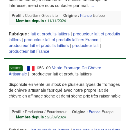
intéressé, merci de nous contacter par mail.
...
Profil :
Courtier / Grossiste
Origine :
France
Europe
Membre depuis :
11/11/2024
Rubrique :
lait et produits laitiers
|
producteur lait et produits
laitiers
|
producteur lait et produits laitiers France
|
producteur lait et produits laitiers
|
producteur lait
|
producteur lait France
656109
Vente Fromage De Chèvre
VENTE
Artisanale
| producteur lait et produits laitiers
disponible en vente un stock de plusieurs types de fromages
de chèvre artisanale fabriqué avec notre propre lait de
chèvre en affinage sèche et demi sèche prix très raisonnable
...
Profil :
Producteur / Fournisseur
Origine :
France
Europe
Membre depuis :
25/09/2024
Rubrique :
lait et produits laitiers
|
producteur lait et produits