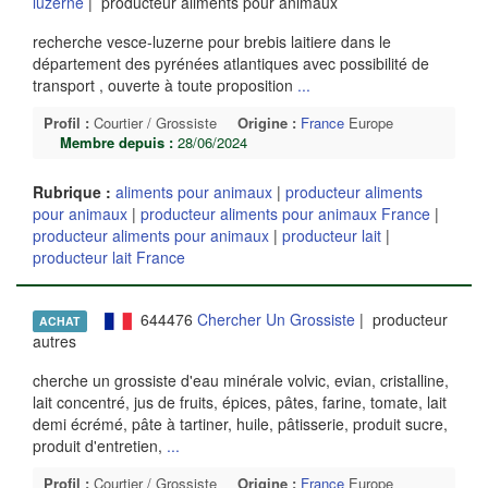
luzerne
| producteur aliments pour animaux
recherche vesce-luzerne pour brebis laitiere dans le
département des pyrénées atlantiques avec possibilité de
transport , ouverte à toute proposition
...
Profil :
Courtier / Grossiste
Origine :
France
Europe
Membre depuis :
28/06/2024
Rubrique :
aliments pour animaux
|
producteur aliments
pour animaux
|
producteur aliments pour animaux France
|
producteur aliments pour animaux
|
producteur lait
|
producteur lait France
644476
Chercher Un Grossiste
| producteur
ACHAT
autres
cherche un grossiste d'eau minérale volvic, evian, cristalline,
lait concentré, jus de fruits, épices, pâtes, farine, tomate, lait
demi écrémé, pâte à tartiner, huile, pâtisserie, produit sucre,
produit d'entretien,
...
Profil :
Courtier / Grossiste
Origine :
France
Europe