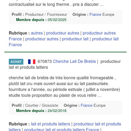
contractualisé sur le long therme . pris à discuter
...
Profil :
Producteur / Fournisseur
Origine :
France
Europe
Membre depuis :
05/02/2025
Rubrique :
autres
|
producteur autres
|
producteur autres
France
|
producteur autres
|
producteur lait
|
producteur lait
France
670873
Cherche Lait De Brebis
| producteur
ACHAT
lait et produits laitiers
cherche lait de brebis de très bonne qualité fromageable ,
plutôt lait cru mais ouvert aussi sur su lait pasteurisée.
fourniture a l'année, ou période estivale ( juillet a novembre)
etudie toute proposition au plaisir de vous relire
...
Profil :
Courtier / Grossiste
Origine :
France
Europe
Membre depuis :
24/02/2018
Rubrique :
lait et produits laitiers
|
producteur lait et produits
laitiers
|
producteur lait et produits laitiers France
|