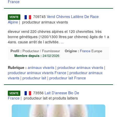
France
709745
Vend Chèvres Laitière De Race
VENTE
Alpine
| producteur animaux vivants
éleveur vend 220 chèvres alpines et 120 chevrettes. très
bonne génétiques (1200/1300 litres par chèvres) âgés de 1 a
4ans. cause arrêt de l activitée.
...
Profil :
Producteur / Fournisseur
Origine :
France
Europe
Membre depuis :
24/02/2026
Rubrique :
animaux vivants
|
producteur animaux vivants
|
producteur animaux vivants France
|
producteur animaux
vivants
|
producteur lait
|
producteur lait France
73556
Lait D'anesse Bio De
VENTE
France
| producteur lait et produits laitiers