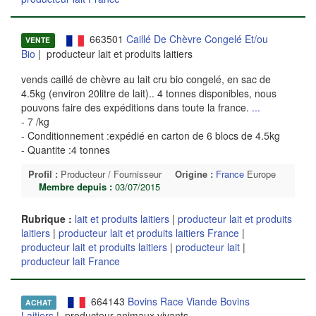
663501
Caillé De Chèvre Congelé Et/ou
VENTE
Bio
| producteur lait et produits laitiers
vends caillé de chèvre au lait cru bio congelé, en sac de
4.5kg (environ 20litre de lait).. 4 tonnes disponibles, nous
pouvons faire des expéditions dans toute la france.
...
- 7 /kg
- Conditionnement :expédié en carton de 6 blocs de 4.5kg
- Quantite :4 tonnes
Profil :
Producteur / Fournisseur
Origine :
France
Europe
Membre depuis :
03/07/2015
Rubrique :
lait et produits laitiers
|
producteur lait et produits
laitiers
|
producteur lait et produits laitiers France
|
producteur lait et produits laitiers
|
producteur lait
|
producteur lait France
664143
Bovins Race Viande Bovins
ACHAT
Laitiers
| producteur animaux vivants