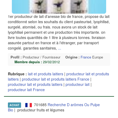
1er producteur de lait d'anesse bio de france, propose du lait
conditionné selon les souhaits du client pasteurisé, lyophilisé,
surgelé, atomisé, ou frais. nous avons un stock de lait
lyophilisé permanent et une production très importante. on
livre toutes quantités de 1 litre à plusieurs tonnes. livraison
assurée partout en france et à l'étranger, par transport
congelé. garanties sanitaires,
...
Profil :
Producteur / Fournisseur
Origine :
France
Europe
Membre depuis :
29/02/2012
Rubrique :
lait et produits laitiers
|
producteur lait et produits
laitiers
|
producteur lait et produits laitiers France
|
producteur lait et produits laitiers
|
producteur lait
|
producteur lait France
701685
Recherche D arômes Ou Pulpe
ACHAT
Bio
| producteur fruits et légumes