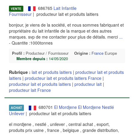
686765
Lait Infantile
VENTE
Fournisseur
| producteur lait et produits laitiers
bonjour, je viens de la société, et nous sommes fabriquant et
propriétaire du lait infantile de la marque et des autres
marques. svp de me contacter pour plus de détails. merci
...
- Quantite :1000tonnes
Profil :
Producteur / Fournisseur
Origine :
France
Europe
Membre depuis :
14/05/2020
Rubrique :
lait et produits laitiers
|
producteur lait et produits
laitiers
|
producteur lait et produits laitiers France
|
producteur lait et produits laitiers
|
producteur lait
|
producteur lait France
680701
El Mordjene El Mordjene Nestlé
ACHAT
Unilever
| producteur lait et produits laitiers
el mordjene , nestlé , unilever , central achat , export,
produits prix usine , france , belgique , grande distribution,