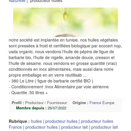
Naturelle
| producteur huiles
notre société est implantée en tunisie. nos huiles végétales
sont pressées à froid et certifiées biologique par ecocert nop,
usda organic. nous vendons l'huile de pépins de figue de
barbarie bio, l'huile de nigelle, amande douce, cresson et
l'huile de sésame. nous vendons en grosse quantité (vrac)
conditionnés en inox alimentaires, mais aussi dans notre
propre emballage en en verre réutilisab
...
- 380 Le Litre ( figue de barbarie certifié BIO )
- Conditionnement :Inox Alimentaire par voie aérienne
- Quantite :50 litres +
Profil :
Producteur / Fournisseur
Origine :
France
Europe
Membre depuis :
26/07/2022
Rubrique :
huiles
|
producteur huiles
|
producteur huiles
France
|
producteur huiles
|
producteur lait
|
producteur lait