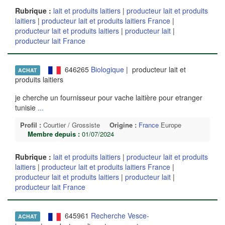
Rubrique :
lait et produits laitiers
|
producteur lait et produits
laitiers
|
producteur lait et produits laitiers France
|
producteur lait et produits laitiers
|
producteur lait
|
producteur lait France
646265
Biologique
| producteur lait et
ACHAT
produits laitiers
je cherche un fournisseur pour vache laitière pour etranger
tunisie
...
Profil :
Courtier / Grossiste
Origine :
France
Europe
Membre depuis :
01/07/2024
Rubrique :
lait et produits laitiers
|
producteur lait et produits
laitiers
|
producteur lait et produits laitiers France
|
producteur lait et produits laitiers
|
producteur lait
|
producteur lait France
645961
Recherche Vesce-
ACHAT