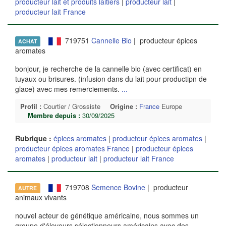
producteur lait et produits laitiers
|
producteur lait
|
producteur lait France
719751
Cannelle Bio
| producteur épices
ACHAT
aromates
bonjour, je recherche de la cannelle bio (avec certificat) en
tuyaux ou brisures. (infusion dans du lait pour productipn de
glace) avec mes remerciements.
...
Profil :
Courtier / Grossiste
Origine :
France
Europe
Membre depuis :
30/09/2025
Rubrique :
épices aromates
|
producteur épices aromates
|
producteur épices aromates France
|
producteur épices
aromates
|
producteur lait
|
producteur lait France
719708
Semence Bovine
| producteur
AUTRE
animaux vivants
nouvel acteur de génétique américaine, nous sommes un
groupe d'éleveurs sélectionneurs américains avec des