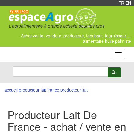
FR
/
EN
- Achat vente, vendeur, producteur, fabricant, fournisseur ...
alimentaire huile palmiste
Toggle
navigati
accueil
producteur lait
france producteur lait
Producteur Lait De
France - achat / vente en