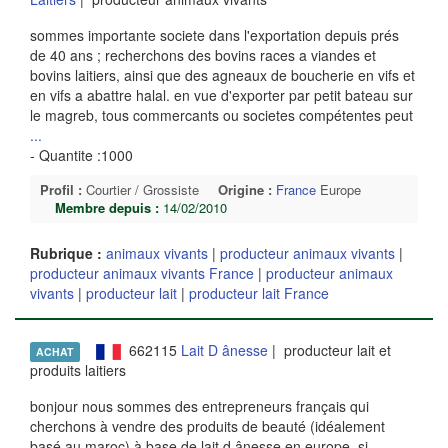
sommes importante societe dans l'exportation depuis prés
de 40 ans ; recherchons des bovins races a viandes et
bovins laitiers, ainsi que des agneaux de boucherie en vifs et
en vifs a abattre halal. en vue d'exporter par petit bateau sur
le magreb, tous commercants ou societes compétentes peut
...
- Quantite :1000
Profil :
Courtier / Grossiste
Origine :
France
Europe
Membre depuis :
14/02/2010
Rubrique :
animaux vivants
|
producteur animaux vivants
|
producteur animaux vivants France
|
producteur animaux
vivants
|
producteur lait
|
producteur lait France
662115
Lait D ânesse
| producteur lait et
ACHAT
produits laitiers
bonjour nous sommes des entrepreneurs français qui
cherchons à vendre des produits de beauté (idéalement
basé au maroc) à base de lait d ânesse en europe. si