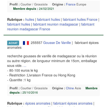
Profil :
Courtier / Grossiste
Origine :
France
Europe
Membre depuis :
24/02/2021
Rubrique :
huiles
|
fabricant huiles
|
fabricant huiles France
|
fabricant huiles
|
fabricant reunion madagascar
|
fabricant
reunion madagascar France
255557
Gousse De Vanille
| fabricant épices
ACHAT
aromates
recherche gousses de vanille de madagascar ou la réunion
ou autre région. de longueur minimum de 15cm, emballage
sous vide.
...
- 80-100 euros le kg
- Restriction :Livraison France ou Hong Kong
- Quantite :1 kg
Profil :
Courtier / Grossiste
Origine :
Chine
Asie
Membre
depuis :
25/10/2016
Rubrique :
épices aromates
|
fabricant épices aromates
|