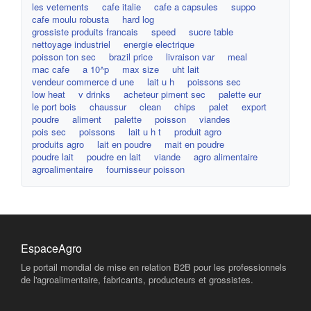
les vetements
cafe italie
cafe a capsules
suppo
cafe moulu robusta
hard log
grossiste produits francais
speed
sucre table
nettoyage industriel
energie electrique
poisson ton sec
brazil price
livraison var
meal
mac cafe
a 10^p
max size
uht lait
vendeur commerce d une
lait u h
poissons sec
low heat
v drinks
acheteur piment sec
palette eur
le port bois
chaussur
clean
chips
palet
export
poudre
aliment
palette
poisson
viandes
pois sec
poissons
lait u h t
produit agro
produits agro
lait en poudre
mait en poudre
poudre lait
poudre en lait
viande
agro alimentaire
agroalimentaire
fournisseur poisson
EspaceAgro
Le portail mondial de mise en relation B2B pour les professionnels
de l'agroalimentaire, fabricants, producteurs et grossistes.