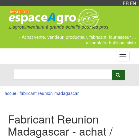
FR
/
EN
- Achat vente, vendeur, producteur, fabricant, fournisseur ...
alimentaire huile palmiste
Toggle
navigati
accueil
fabricant reunion-madagascar
Fabricant Reunion
Madagascar - achat /