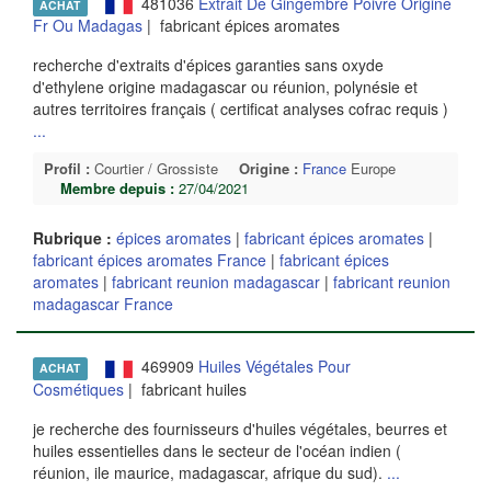
481036
Extrait De Gingembre Poivre Origine
ACHAT
Fr Ou Madagas
| fabricant épices aromates
recherche d'extraits d'épices garanties sans oxyde
d'ethylene origine madagascar ou réunion, polynésie et
autres territoires français ( certificat analyses cofrac requis )
...
Profil :
Courtier / Grossiste
Origine :
France
Europe
Membre depuis :
27/04/2021
Rubrique :
épices aromates
|
fabricant épices aromates
|
fabricant épices aromates France
|
fabricant épices
aromates
|
fabricant reunion madagascar
|
fabricant reunion
madagascar France
469909
Huiles Végétales Pour
ACHAT
Cosmétiques
| fabricant huiles
je recherche des fournisseurs d'huiles végétales, beurres et
huiles essentielles dans le secteur de l'océan indien (
réunion, ile maurice, madagascar, afrique du sud).
...