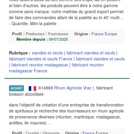
et bien d'autres. les produits peuvent être à notre gamme
comme sans marque. notre maitrise du grand export permet
de faire des commandes allant de la palette au tc 40' multi
...
- Quantite :Mini la palette
Profil :
Producteur / Fournisseur
Origine :
France
Europe
Membre depuis :
09/07/2025
Rubrique :
viandes et oeufs
|
fabricant viandes et oeufs
|
fabricant viandes et oeufs France
|
fabricant viandes et oeufs
|
fabricant reunion madagascar
|
fabricant reunion
madagascar France
614969
Rhum Agricole Vrac
| fabricant
ACHAT
boisson alcoolisée
dans l'objectif de création d'une entreprise de transformation
de spiritueux je recherche des fournisseurs en rhum agricole
de provenance diverses (réunion, martinique, madagascar,
antilles, ile maurice)
...
Profil :
Courtier / Grossiste
Origine :
France
Europe