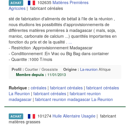
102635
Matières Premières
ACHAT
Agricoles
| fabricant céréales
sté de fabrication d'aliments de bétail à l'ile de la réunion ,
nous étudions les possibilités d'approvisionnements de
différentes matières premières à madagascar ( maïs, soja,
manioc, carbonate de calcium ...) quantités importantes en
fonction du prix et de la qualité .
...
- Restriction :Approvisionnement Madagascar
- Conditionnement :En Vrac ou Big Bag dans container
- Quantite :1000 T/mois
Profil :
Courtier / Grossiste
Origine :
La-reunion
Afrique
Membre depuis :
11/01/2013
Rubrique :
céréales
|
fabricant céréales
|
fabricant céréales
La Reunion
|
fabricant céréales
|
fabricant reunion
madagascar
|
fabricant reunion madagascar La-Reunion
101274
Huile Alientaire Usagée
| fabricant
ACHAT
matières grasses