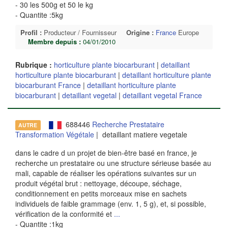
- 30 les 500g et 50 le kg
- Quantite :5kg
Profil :
Producteur / Fournisseur
Origine :
France
Europe
Membre depuis :
04/01/2010
Rubrique :
horticulture plante biocarburant
|
detaillant
horticulture plante biocarburant
|
detaillant horticulture plante
biocarburant France
|
detaillant horticulture plante
biocarburant
|
detaillant vegetal
|
detaillant vegetal France
688446
Recherche Prestataire
AUTRE
Transformation Végétale
| detaillant matiere vegetale
dans le cadre d un projet de bien-être basé en france, je
recherche un prestataire ou une structure sérieuse basée au
mali, capable de réaliser les opérations suivantes sur un
produit végétal brut : nettoyage, découpe, séchage,
conditionnement en petits morceaux mise en sachets
individuels de faible grammage (env. 1, 5 g), et, si possible,
vérification de la conformité et
...
- Quantite :1kg