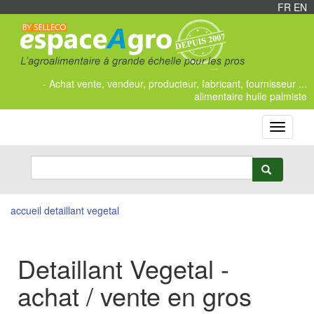
FR
/
EN
- Achat vente, vendeur, producteur, fabricant, fournisseur ...
alimentaire huile palmiste
Toggle
navigati
accueil
detaillant vegetal
Detaillant Vegetal -
achat / vente en gros