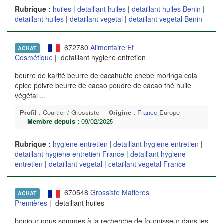
Rubrique :
huiles
|
detaillant huiles
|
detaillant huiles Benin
|
detaillant huiles
|
detaillant vegetal
|
detaillant vegetal Benin
672780
Alimentaire Et
ACHAT
Cosmétique
| detaillant hygiene entretien
beurre de karité beurre de cacahuète chebe moringa cola
épice poivre beurre de cacao poudre de cacao thé huile
végétal
...
Profil :
Courtier / Grossiste
Origine :
France
Europe
Membre depuis :
09/02/2025
Rubrique :
hygiene entretien
|
detaillant hygiene entretien
|
detaillant hygiene entretien France
|
detaillant hygiene
entretien
|
detaillant vegetal
|
detaillant vegetal France
670548
Grossiste Matières
ACHAT
Premières
| detaillant huiles
bonjour nous sommes à la recherche de fournisseur dans les