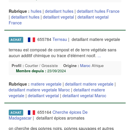
Rubrique :
huiles
|
detaillant huiles
|
detaillant huiles France
|
detaillant huiles
|
detaillant vegetal
|
detaillant vegetal
France
655784
Terreau
| detaillant matiere vegetale
ACHAT
terreau est composé de compost et de terre végétale sans
aucun additif chimique ou trace d'élément nocif.
...
Profil :
Courtier / Grossiste
Origine :
Maroc
Afrique
Membre depuis :
23/09/2024
Rubrique :
matiere vegetale
|
detaillant matiere vegetale
|
detaillant matiere vegetale Maroc
|
detaillant matiere
vegetale
|
detaillant vegetal
|
detaillant vegetal Maroc
655164
Cherche épices De
ACHAT
Madagascar
| detaillant épices aromates
on cherche des poivres noirs, poivres sauvages et autres