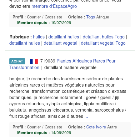
devez etre
membre d'EspaceAgro
Profil :
Courtier / Grossiste
Origine :
Togo
Afrique
Membre depuis :
19/07/2026
Rubrique :
huiles
|
detaillant huiles
|
detaillant huiles Togo
|
detaillant huiles
|
detaillant vegetal
|
detaillant vegetal Togo
719039
Plantes Africaines Rares Pour
ACHAT
Transformation
| detaillant matiere vegetale
bonjour, je recherche des fournisseurs sérieux de plantes
africaines rares et matières végétales naturelles pour
recherche, transformation cosmétique et création d extraits
botaniques. je recherche notamment : gowé / guéni / jiji
cyperus rotundus, xylopia aethiopica, lippia multiflora /
bulukutu, anogeissus leiocarpus, vernonia, sarcocephalus /
fruit rouge africain, ainsi que d autres
...
Profil :
Courtier / Grossiste
Origine :
Cote Ivoire
Autre
Membre depuis :
14/06/2026