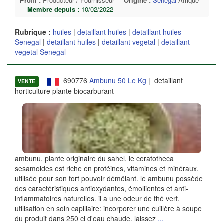
Profil :
Producteur / Fournisseur
Origine :
Senegal
Afrique
Membre depuis :
10/02/2022
Rubrique :
huiles
|
detaillant huiles
|
detaillant huiles
Senegal
|
detaillant huiles
|
detaillant vegetal
|
detaillant
vegetal Senegal
690776
Ambunu 50 Le Kg
| detaillant
VENTE
horticulture plante biocarburant
ambunu, plante originaire du sahel, le ceratotheca
sesamoides est riche en protéines, vitamines et minéraux.
utilisée pour son fort pouvoir démêlant. le ambunu possède
des caractéristiques antioxydantes, émollientes et anti-
inflammatoires naturelles. il a une odeur de thé vert.
utilisation en soin capillaire: incorporer une cuillère à soupe
du produit dans 250 cl d'eau chaude. laissez
...