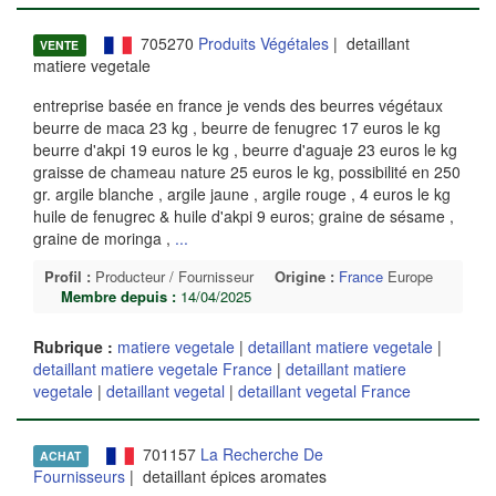
705270
Produits Végétales
| detaillant
VENTE
matiere vegetale
entreprise basée en france je vends des beurres végétaux
beurre de maca 23 kg , beurre de fenugrec 17 euros le kg
beurre d'akpi 19 euros le kg , beurre d'aguaje 23 euros le kg
graisse de chameau nature 25 euros le kg, possibilité en 250
gr. argile blanche , argile jaune , argile rouge , 4 euros le kg
huile de fenugrec & huile d'akpi 9 euros; graine de sésame ,
graine de moringa ,
...
Profil :
Producteur / Fournisseur
Origine :
France
Europe
Membre depuis :
14/04/2025
Rubrique :
matiere vegetale
|
detaillant matiere vegetale
|
detaillant matiere vegetale France
|
detaillant matiere
vegetale
|
detaillant vegetal
|
detaillant vegetal France
701157
La Recherche De
ACHAT
Fournisseurs
| detaillant épices aromates