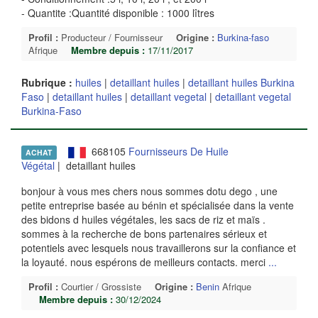
- Quantite :Quantité disponible : 1000 lîtres
Profil :
Producteur / Fournisseur
Origine :
Burkina-faso
Afrique
Membre depuis :
17/11/2017
Rubrique :
huiles
|
detaillant huiles
|
detaillant huiles Burkina
Faso
|
detaillant huiles
|
detaillant vegetal
|
detaillant vegetal
Burkina-Faso
668105
Fournisseurs De Huile
ACHAT
Végétal
| detaillant huiles
bonjour à vous mes chers nous sommes dotu dego , une
petite entreprise basée au bénin et spécialisée dans la vente
des bidons d huiles végétales, les sacs de riz et maïs .
sommes à la recherche de bons partenaires sérieux et
potentiels avec lesquels nous travaillerons sur la confiance et
la loyauté. nous espérons de meilleurs contacts. merci
...
Profil :
Courtier / Grossiste
Origine :
Benin
Afrique
Membre depuis :
30/12/2024