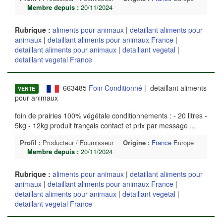
Membre depuis :
20/11/2024
Rubrique :
aliments pour animaux
|
detaillant aliments pour
animaux
|
detaillant aliments pour animaux France
|
detaillant aliments pour animaux
|
detaillant vegetal
|
detaillant vegetal France
663485
Foin Conditionné
| detaillant aliments
VENTE
pour animaux
foin de prairies 100% végétale conditionnements : - 20 litres -
5kg - 12kg produit français contact et prix par message
...
Profil :
Producteur / Fournisseur
Origine :
France
Europe
Membre depuis :
20/11/2024
Rubrique :
aliments pour animaux
|
detaillant aliments pour
animaux
|
detaillant aliments pour animaux France
|
detaillant aliments pour animaux
|
detaillant vegetal
|
detaillant vegetal France