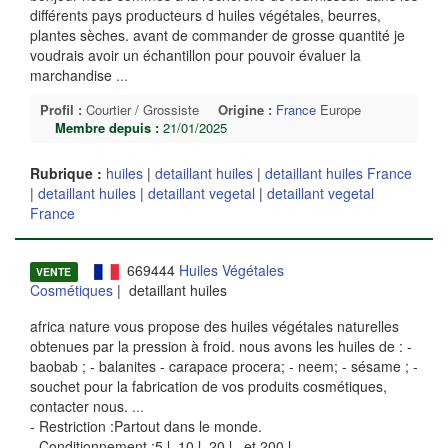
différents pays producteurs d huiles végétales, beurres,
plantes sèches. avant de commander de grosse quantité je
voudrais avoir un échantillon pour pouvoir évaluer la
marchandise
...
Profil :
Courtier / Grossiste
Origine :
France
Europe
Membre depuis :
21/01/2025
Rubrique :
huiles
|
detaillant huiles
|
detaillant huiles France
|
detaillant huiles
|
detaillant vegetal
|
detaillant vegetal
France
669444
Huiles Végétales
VENTE
Cosmétiques
| detaillant huiles
africa nature vous propose des huiles végétales naturelles
obtenues par la pression à froid. nous avons les huiles de : -
baobab ; - balanites - carapace procera; - neem; - sésame ; -
souchet pour la fabrication de vos produits cosmétiques,
contacter nous.
...
- Restriction :Partout dans le monde.
- Conditionnement :5 l, 10 l, 20 l , et 200 l