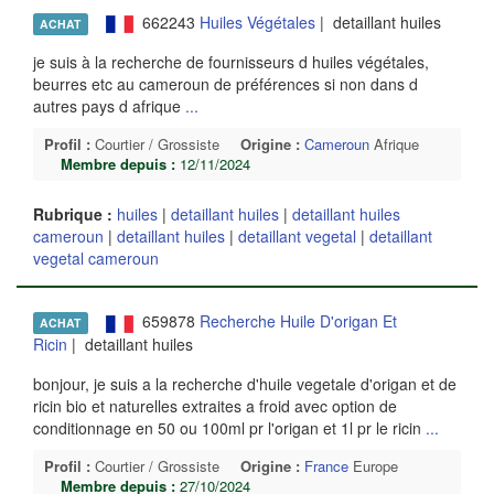
662243
Huiles Végétales
| detaillant huiles
ACHAT
je suis à la recherche de fournisseurs d huiles végétales,
beurres etc au cameroun de préférences si non dans d
autres pays d afrique
...
Profil :
Courtier / Grossiste
Origine :
Cameroun
Afrique
Membre depuis :
12/11/2024
Rubrique :
huiles
|
detaillant huiles
|
detaillant huiles
cameroun
|
detaillant huiles
|
detaillant vegetal
|
detaillant
vegetal cameroun
659878
Recherche Huile D'origan Et
ACHAT
Ricin
| detaillant huiles
bonjour, je suis a la recherche d'huile vegetale d'origan et de
ricin bio et naturelles extraites a froid avec option de
conditionnage en 50 ou 100ml pr l'origan et 1l pr le ricin
...
Profil :
Courtier / Grossiste
Origine :
France
Europe
Membre depuis :
27/10/2024