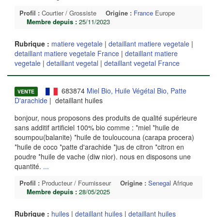
Profil :
Courtier / Grossiste
Origine :
France
Europe
Membre depuis :
25/11/2023
Rubrique :
matiere vegetale
|
detaillant matiere vegetale
|
detaillant matiere vegetale France
|
detaillant matiere
vegetale
|
detaillant vegetal
|
detaillant vegetal France
683874
Miel Bio, Huile Végétal Bio, Patte
VENTE
D'arachide
| detaillant huiles
bonjour, nous proposons des produits de qualité supérieure
sans additif artificiel 100% bio comme : *miel *huile de
soumpou(balanite) *huile de touloucouna (carapa procera)
*huile de coco *patte d'arachide *jus de citron *citron en
poudre *huile de vache (diw nior). nous en disposons une
quantité.
...
Profil :
Producteur / Fournisseur
Origine :
Senegal
Afrique
Membre depuis :
28/05/2025
Rubrique :
huiles
|
detaillant huiles
|
detaillant huiles