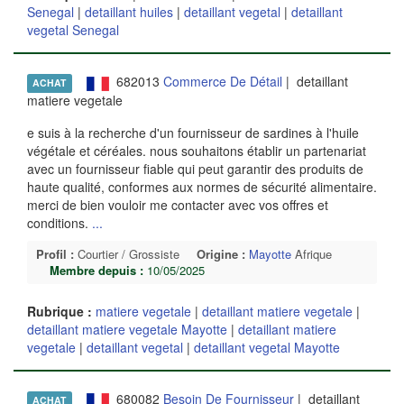
Senegal
|
detaillant huiles
|
detaillant vegetal
|
detaillant
vegetal Senegal
682013
Commerce De Détail
| detaillant
ACHAT
matiere vegetale
e suis à la recherche d'un fournisseur de sardines à l'huile
végétale et céréales. nous souhaitons établir un partenariat
avec un fournisseur fiable qui peut garantir des produits de
haute qualité, conformes aux normes de sécurité alimentaire.
merci de bien vouloir me contacter avec vos offres et
conditions.
...
Profil :
Courtier / Grossiste
Origine :
Mayotte
Afrique
Membre depuis :
10/05/2025
Rubrique :
matiere vegetale
|
detaillant matiere vegetale
|
detaillant matiere vegetale Mayotte
|
detaillant matiere
vegetale
|
detaillant vegetal
|
detaillant vegetal Mayotte
680082
Besoin De Fournisseur
| detaillant
ACHAT