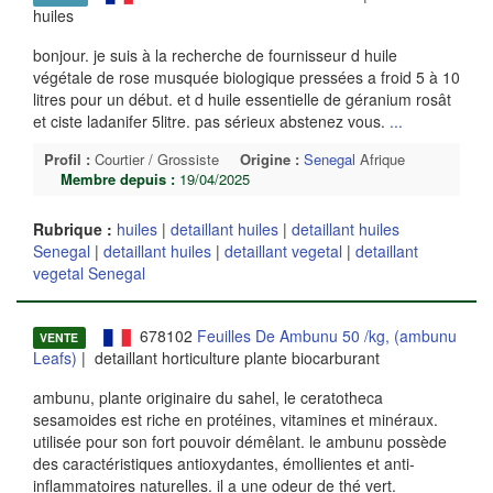
huiles
bonjour. je suis à la recherche de fournisseur d huile
végétale de rose musquée biologique pressées a froid 5 à 10
litres pour un début. et d huile essentielle de géranium rosât
et ciste ladanifer 5litre. pas sérieux abstenez vous.
...
Profil :
Courtier / Grossiste
Origine :
Senegal
Afrique
Membre depuis :
19/04/2025
Rubrique :
huiles
|
detaillant huiles
|
detaillant huiles
Senegal
|
detaillant huiles
|
detaillant vegetal
|
detaillant
vegetal Senegal
678102
Feuilles De Ambunu 50 /kg, (ambunu
VENTE
Leafs)
| detaillant horticulture plante biocarburant
ambunu, plante originaire du sahel, le ceratotheca
sesamoides est riche en protéines, vitamines et minéraux.
utilisée pour son fort pouvoir démêlant. le ambunu possède
des caractéristiques antioxydantes, émollientes et anti-
inflammatoires naturelles. il a une odeur de thé vert.