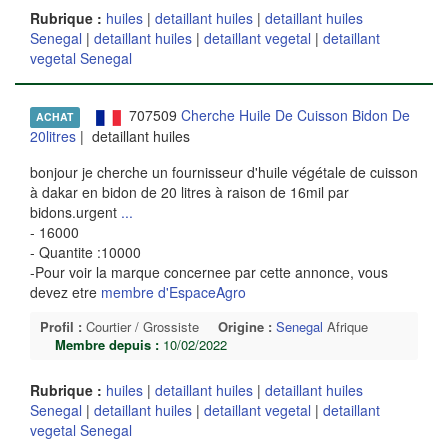
Rubrique :
huiles
|
detaillant huiles
|
detaillant huiles
Senegal
|
detaillant huiles
|
detaillant vegetal
|
detaillant
vegetal Senegal
707509
Cherche Huile De Cuisson Bidon De
ACHAT
20litres
| detaillant huiles
bonjour je cherche un fournisseur d'huile végétale de cuisson
à dakar en bidon de 20 litres à raison de 16mil par
bidons.urgent
...
- 16000
- Quantite :10000
-Pour voir la marque concernee par cette annonce, vous
devez etre
membre d'EspaceAgro
Profil :
Courtier / Grossiste
Origine :
Senegal
Afrique
Membre depuis :
10/02/2022
Rubrique :
huiles
|
detaillant huiles
|
detaillant huiles
Senegal
|
detaillant huiles
|
detaillant vegetal
|
detaillant
vegetal Senegal