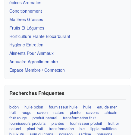
épices Aromates
Conditionnement
Matières Grasses
Fruits Et Légumes
Horticulture Plante Biocarburant
Hygiene Entretien
Aliments Pour Animaux
Annuaire Agroalimentaire
Espace Membre / Connexion
Recherches Fréquentes
bidon
huile bidon
fournisseur huile
huile
eau de mer
fruit
rouge
savon
nature
plante
savons
africain
fruit rouge
produit naturel
transformation fruit
fournisseurs produits
plantes
fournisseur produit
fruit or
naturel
plant fruit
transformation
ble
lippia multiflora
bulukutu
soin du corps
poisson
sardine
poissons