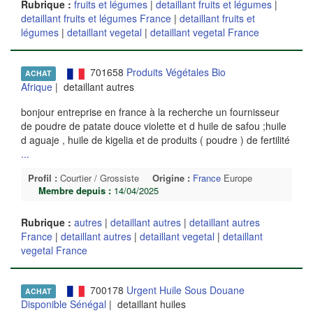
Rubrique :
fruits et légumes
|
detaillant fruits et légumes
|
detaillant fruits et légumes France
|
detaillant fruits et
légumes
|
detaillant vegetal
|
detaillant vegetal France
701658
Produits Végétales Bio
ACHAT
Afrique
| detaillant autres
bonjour entreprise en france à la recherche un fournisseur
de poudre de patate douce violette et d huile de safou ;huile
d aguaje , huile de kigelia et de produits ( poudre ) de fertilité
...
Profil :
Courtier / Grossiste
Origine :
France
Europe
Membre depuis :
14/04/2025
Rubrique :
autres
|
detaillant autres
|
detaillant autres
France
|
detaillant autres
|
detaillant vegetal
|
detaillant
vegetal France
700178
Urgent Huile Sous Douane
ACHAT
Disponible Sénégal
| detaillant huiles