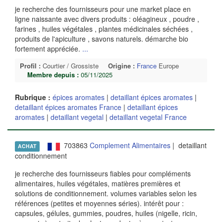
je recherche des fournisseurs pour une market place en
ligne naissante avec divers produits : oléagineux , poudre ,
farines , huiles végétales , plantes médicinales séchées ,
produits de l'apiculture , savons naturels. démarche bio
fortement appréciée.
...
Profil :
Courtier / Grossiste
Origine :
France
Europe
Membre depuis :
05/11/2025
Rubrique :
épices aromates
|
detaillant épices aromates
|
detaillant épices aromates France
|
detaillant épices
aromates
|
detaillant vegetal
|
detaillant vegetal France
703863
Complement Alimentaires
| detaillant
ACHAT
conditionnement
je recherche des fournisseurs fiables pour compléments
alimentaires, huiles végétales, matières premières et
solutions de conditionnement. volumes variables selon les
références (petites et moyennes séries). intérêt pour :
capsules, gélules, gummies, poudres, huiles (nigelle, ricin,