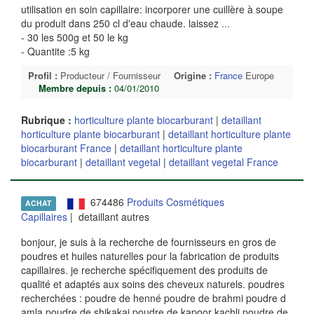
utilisation en soin capillaire: incorporer une cuillère à soupe
du produit dans 250 cl d'eau chaude. laissez
...
- 30 les 500g et 50 le kg
- Quantite :5 kg
Profil :
Producteur / Fournisseur
Origine :
France
Europe
Membre depuis :
04/01/2010
Rubrique :
horticulture plante biocarburant
|
detaillant
horticulture plante biocarburant
|
detaillant horticulture plante
biocarburant France
|
detaillant horticulture plante
biocarburant
|
detaillant vegetal
|
detaillant vegetal France
674486
Produits Cosmétiques
ACHAT
Capillaires
| detaillant autres
bonjour, je suis à la recherche de fournisseurs en gros de
poudres et huiles naturelles pour la fabrication de produits
capillaires. je recherche spécifiquement des produits de
qualité et adaptés aux soins des cheveux naturels. poudres
recherchées : poudre de henné poudre de brahmi poudre d
amla poudre de shikakai poudre de kapoor kachli poudre de