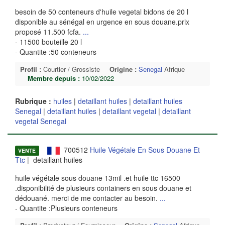
besoin de 50 conteneurs d'huile vegetal bidons de 20 l
disponible au sénégal en urgence en sous douane.prix
proposé 11.500 fcfa.
...
- 11500 bouteille 20 l
- Quantite :50 conteneurs
Profil :
Courtier / Grossiste
Origine :
Senegal
Afrique
Membre depuis :
10/02/2022
Rubrique :
huiles
|
detaillant huiles
|
detaillant huiles
Senegal
|
detaillant huiles
|
detaillant vegetal
|
detaillant
vegetal Senegal
700512
Huile Végétale En Sous Douane Et
VENTE
Ttc
| detaillant huiles
huile végétale sous douane 13mil .et huile ttc 16500
.disponibilité de plusieurs containers en sous douane et
dédouané. merci de me contacter au besoin.
...
- Quantite :Plusieurs conteneurs