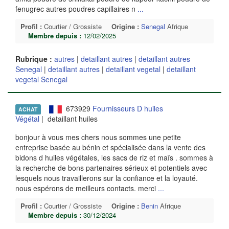
fenugrec autres poudres capillaires n
...
Profil :
Courtier / Grossiste
Origine :
Senegal
Afrique
Membre depuis :
12/02/2025
Rubrique :
autres
|
detaillant autres
|
detaillant autres
Senegal
|
detaillant autres
|
detaillant vegetal
|
detaillant
vegetal Senegal
673929
Fournisseurs D huiles
ACHAT
Végétal
| detaillant huiles
bonjour à vous mes chers nous sommes une petite
entreprise basée au bénin et spécialisée dans la vente des
bidons d huiles végétales, les sacs de riz et maïs . sommes à
la recherche de bons partenaires sérieux et potentiels avec
lesquels nous travaillerons sur la confiance et la loyauté.
nous espérons de meilleurs contacts. merci
...
Profil :
Courtier / Grossiste
Origine :
Benin
Afrique
Membre depuis :
30/12/2024