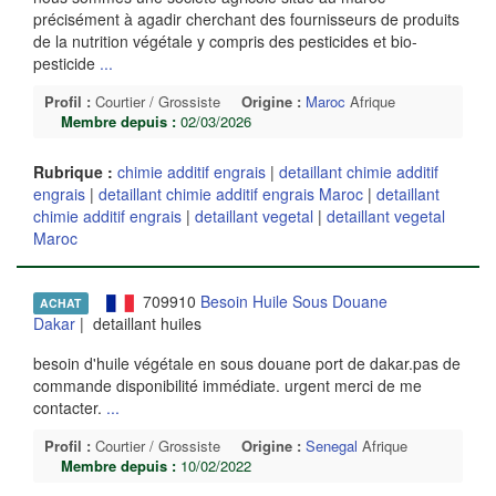
précisément à agadir cherchant des fournisseurs de produits
de la nutrition végétale y compris des pesticides et bio-
pesticide
...
Profil :
Courtier / Grossiste
Origine :
Maroc
Afrique
Membre depuis :
02/03/2026
Rubrique :
chimie additif engrais
|
detaillant chimie additif
engrais
|
detaillant chimie additif engrais Maroc
|
detaillant
chimie additif engrais
|
detaillant vegetal
|
detaillant vegetal
Maroc
709910
Besoin Huile Sous Douane
ACHAT
Dakar
| detaillant huiles
besoin d'huile végétale en sous douane port de dakar.pas de
commande disponibilité immédiate. urgent merci de me
contacter.
...
Profil :
Courtier / Grossiste
Origine :
Senegal
Afrique
Membre depuis :
10/02/2022