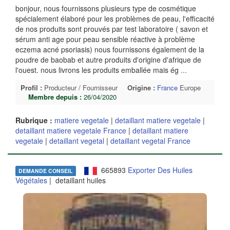
bonjour, nous fournissons plusieurs type de cosmétique
spécialement élaboré pour les problèmes de peau, l'efficacité
de nos produits sont prouvés par test laboratoire ( savon et
sérum anti age pour peau sensible réactive à problème
eczema acné psoriasis) nous fournissons également de la
poudre de baobab et autre produits d'origine d'afrique de
l'ouest. nous livrons les produits emballée mais ég
...
Profil :
Producteur / Fournisseur
Origine :
France
Europe
Membre depuis :
26/04/2020
Rubrique :
matiere vegetale
|
detaillant matiere vegetale
|
detaillant matiere vegetale France
|
detaillant matiere
vegetale
|
detaillant vegetal
|
detaillant vegetal France
665893
Exporter Des Huiles
DEMANDE CONSEIL
Végétales
| detaillant huiles