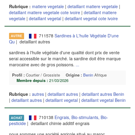
Rubrique :
matiere vegetale
|
detaillant matiere vegetale
|
detaillant matiere vegetale cote ivoire
|
detaillant matiere
vegetale
|
detaillant vegetal
|
detaillant vegetal cote ivoire
711578
Sardines à L'huile Végétale D'une
AUTRE
Qu
| detaillant autres
sardines à l'huile végétale d'une qualité dont prix de vente
serai accessible sur le marché. la sardine doit être marque
marocaine avec de gros poissons.
...
Profil :
Courtier / Grossiste
Origine :
Benin
Afrique
Membre depuis :
21/03/2026
Rubrique :
autres
|
detaillant autres
|
detaillant autres Benin
|
detaillant autres
|
detaillant vegetal
|
detaillant vegetal Benin
710138
Engrais, Bio-stimulants, Bio-
ACHAT
pesticide
| detaillant chimie additif engrais
nous sommes une société agricole situé au maroc