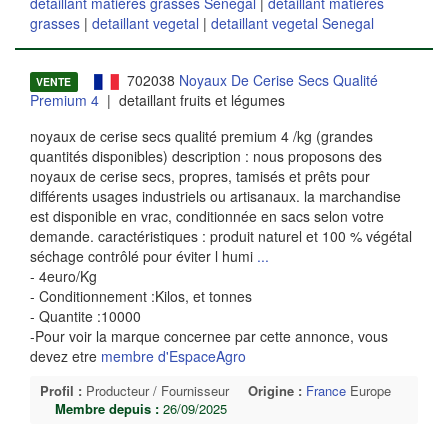
detaillant matières grasses Senegal
|
detaillant matières
grasses
|
detaillant vegetal
|
detaillant vegetal Senegal
702038
Noyaux De Cerise Secs Qualité
VENTE
Premium 4
| detaillant fruits et légumes
noyaux de cerise secs qualité premium 4 /kg (grandes
quantités disponibles) description : nous proposons des
noyaux de cerise secs, propres, tamisés et prêts pour
différents usages industriels ou artisanaux. la marchandise
est disponible en vrac, conditionnée en sacs selon votre
demande. caractéristiques : produit naturel et 100 % végétal
séchage contrôlé pour éviter l humi
...
- 4euro/Kg
- Conditionnement :Kilos, et tonnes
- Quantite :10000
-Pour voir la marque concernee par cette annonce, vous
devez etre
membre d'EspaceAgro
Profil :
Producteur / Fournisseur
Origine :
France
Europe
Membre depuis :
26/09/2025