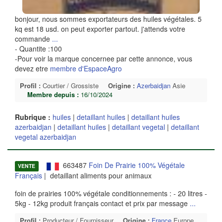
bonjour, nous sommes exportateurs des huiles végétales. 5
kq est 18 usd. on peut exporter partout. j'attends votre
commande
...
- Quantite :100
-Pour voir la marque concernee par cette annonce, vous
devez etre
membre d'EspaceAgro
Profil :
Courtier / Grossiste
Origine :
Azerbaidjan
Asie
Membre depuis :
16/10/2024
Rubrique :
huiles
|
detaillant huiles
|
detaillant huiles
azerbaidjan
|
detaillant huiles
|
detaillant vegetal
|
detaillant
vegetal azerbaidjan
663487
Foin De Prairie 100% Végétale
VENTE
Français
| detaillant aliments pour animaux
foin de prairies 100% végétale conditionnements : - 20 litres -
5kg - 12kg produit français contact et prix par message
...
Profil :
Producteur / Fournisseur
Origine :
France
Europe