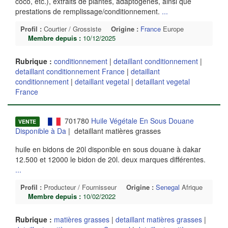
coco, etc.), extraits de plantes, adaptogènes, ainsi que
prestations de remplissage/conditionnement.
...
Profil :
Courtier / Grossiste
Origine :
France
Europe
Membre depuis :
10/12/2025
Rubrique :
conditionnement
|
detaillant conditionnement
|
detaillant conditionnement France
|
detaillant
conditionnement
|
detaillant vegetal
|
detaillant vegetal
France
701780
Huile Végétale En Sous Douane
VENTE
Disponible à Da
| detaillant matières grasses
huile en bidons de 20l disponible en sous douane à dakar
12.500 et 12000 le bidon de 20l. deux marques différentes.
...
Profil :
Producteur / Fournisseur
Origine :
Senegal
Afrique
Membre depuis :
10/02/2022
Rubrique :
matières grasses
|
detaillant matières grasses
|