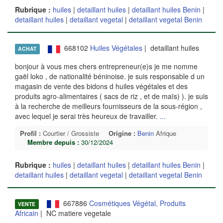
Rubrique :
huiles
|
detaillant huiles
|
detaillant huiles Benin
|
detaillant huiles
|
detaillant vegetal
|
detaillant vegetal Benin
668102
Huiles Végétales
| detaillant huiles
ACHAT
bonjour à vous mes chers entrepreneur(e)s je me nomme
gaël loko , de nationalité béninoise. je suis responsable d un
magasin de vente des bidons d huiles végétales et des
produits agro-alimentaires ( sacs de riz , et de maïs) ). je suis
à la recherche de meilleurs fournisseurs de la sous-région ,
avec lequel je serai très heureux de travailler.
...
Profil :
Courtier / Grossiste
Origine :
Benin
Afrique
Membre depuis :
30/12/2024
Rubrique :
huiles
|
detaillant huiles
|
detaillant huiles Benin
|
detaillant huiles
|
detaillant vegetal
|
detaillant vegetal Benin
667886
Cosmétiques Végétal, Produits
VENTE
Africain
| NC matiere vegetale