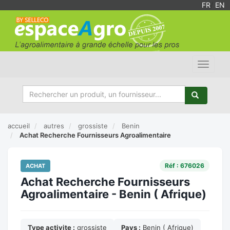
FR
/
EN
Toggle
navigat
accueil
autres
grossiste
Benin
Achat Recherche Fournisseurs Agroalimentaire
Réf : 676026
ACHAT
Achat Recherche Fournisseurs
Agroalimentaire - Benin ( Afrique)
Type activite :
grossiste
Pays :
Benin ( Afrique)