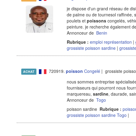
je dispose d'un grand réseau de distr
de palme ou de tournesol raffinée, 
poulets et
poissons
congelés, véhic
peinture. je recherche également de
Annonceur de
Benin
Rubrique :
emploi représentation
|
grossiste poisson sardine
|
grossist
720919.
poisson
Congelé
| grossiste poiss
ACHAT
nous sommes entreprise spécialisée 
fournisseurs qui pourront nous four
marquereau,
sardine
, daurade, sai
Annonceur de
Togo
poisson sardine
Rubrique :
poiss
grossiste poisson sardine Togo
|