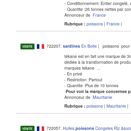
- Conditionnement :Entier congelé, 
- Quantite :26 tonnes nettes par co
Annonceur de
France
Rubrique :
poissons
|
France
|
722207.
sardines
En Boite
| poissons pour 
VENTE
tékane est en fait une marque de 3m
dédiée à la transformation de produ
marques tekane
...
- En privé
- Restriction :Partout
- Quantite :Plus de 10 tonnes
-
Pour voir la marque concernee p
Annonceur de
Mauritanie
Rubrique :
poissons
|
Mauritanie
|
722057.
Huiles
poissons
Congeles Riz &sucr
VENTE