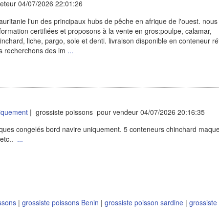
eteur 04/07/2026 22:01:26
ritanie l'un des principaux hubs de pêche en afrique de l'ouest. nous
formation certifiées et proposons à la vente en gros:poulpe, calamar,
hinchard, liche, pargo, sole et denti. livraison disponible en conteneur ré
ous recherchons des im
...
iquement
| grossiste poissons pour vendeur 04/07/2026 20:16:35
ques congelés bord navire uniquement. 5 conteneurs chinchard maqu
 etc..
...
issons
|
grossiste poissons Benin
|
grossiste poisson sardine
|
grossiste