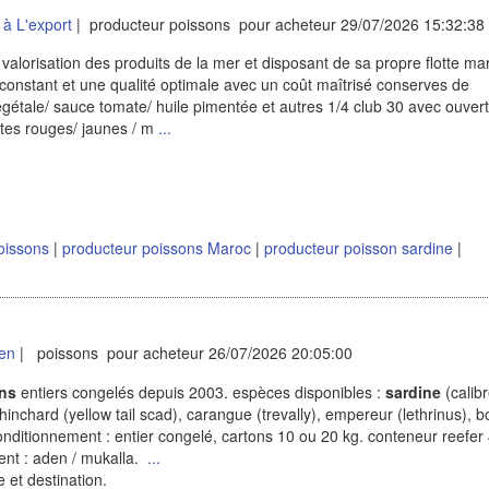
à L'export
| producteur poissons pour acheteur 29/07/2026 15:32:38
valorisation des produits de la mer et disposant de sa propre flotte ma
onstant et une qualité optimale avec un coût maîtrisé conserves de
gétale/ sauce tomate/ huile pimentée et autres 1/4 club 30 avec ouver
ites rouges/ jaunes / m
...
oissons
|
producteur poissons Maroc
|
producteur poisson sardine
|
en
| poissons pour acheteur 26/07/2026 20:05:00
ns
entiers congelés depuis 2003. espèces disponibles :
sardine
(calib
nchard (yellow tail scad), carangue (trevally), empereur (lethrinus), b
 conditionnement : entier congelé, cartons 10 ou 20 kg. conteneur reefer 
ent : aden / mukalla.
...
 et destination.