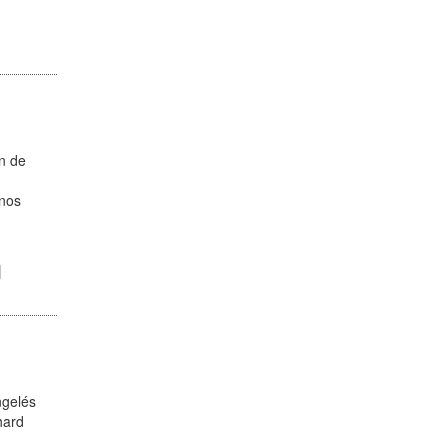
on de
 nos
|
ngelés
hard