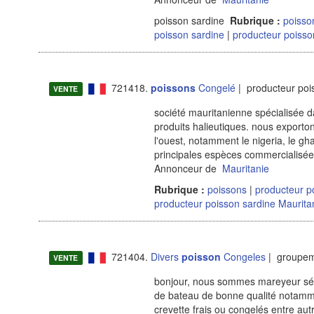
poisson sardine
Rubrique :
poiss
poisson sardine
|
producteur poisso
721418.
poissons
Congelé
| producteur poi
VENTE
société mauritanienne spécialisée dan
produits halieutiques. nous export
l'ouest, notamment le nigeria, le gha
principales espèces commercialis
Annonceur de
Mauritanie
Rubrique :
poissons
|
producteur p
producteur poisson sardine Maurita
721404.
Divers
poisson
Congeles
| groupem
VENTE
bonjour, nous sommes mareyeur séné
de bateau de bonne qualité notamment
crevette frais ou congelés entre aut