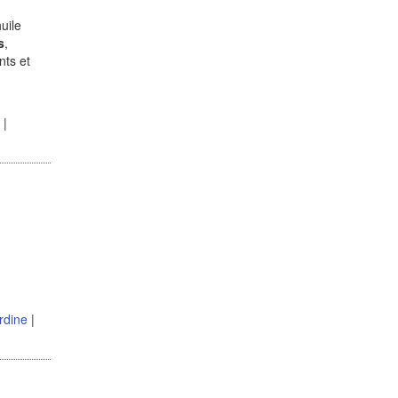
uile
s
,
nts et
|
rdine
|