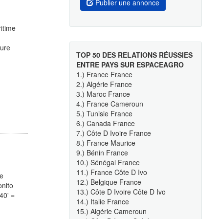
Publier une annonce
ritime
ture
TOP 50 DES RELATIONS RÉUSSIES
ENTRE PAYS SUR ESPACEAGRO
1.) France France
2.) Algérie France
3.) Maroc France
4.) France Cameroun
5.) Tunisie France
6.) Canada France
7.) Côte D Ivoire France
8.) France Maurice
9.) Bénin France
10.) Sénégal France
11.) France Côte D Ivo
re
12.) Belgique France
onito
13.) Côte D Ivoire Côte D Ivo
40' =
14.) Italie France
15.) Algérie Cameroun