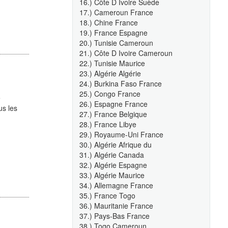
16.) Côte D Ivoire Suède
17.) Cameroun France
18.) Chine France
19.) France Espagne
20.) Tunisie Cameroun
21.) Côte D Ivoire Cameroun
22.) Tunisie Maurice
23.) Algérie Algérie
24.) Burkina Faso France
25.) Congo France
e
26.) Espagne France
s les
27.) France Belgique
28.) France Libye
29.) Royaume-Uni France
30.) Algérie Afrique du
31.) Algérie Canada
32.) Algérie Espagne
33.) Algérie Maurice
34.) Allemagne France
35.) France Togo
36.) Mauritanie France
37.) Pays-Bas France
38.) Togo Cameroun