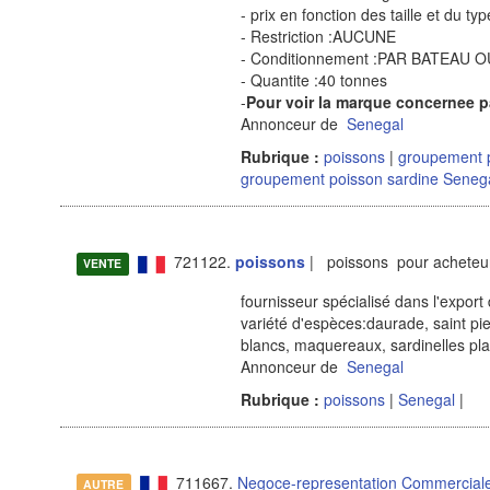
- prix en fonction des taille et du ty
- Restriction :AUCUNE
- Conditionnement :PAR BATEAU 
- Quantite :40 tonnes
-
Pour voir la marque concernee p
Annonceur de
Senegal
Rubrique :
poissons
|
groupement 
groupement poisson sardine Seneg
721122.
poissons
| poissons pour acheteur
VENTE
fournisseur spécialisé dans l'export
variété d'espèces:daurade, saint pie
blancs, maquereaux, sardinelles plat
Annonceur de
Senegal
Rubrique :
poissons
|
Senegal
|
711667.
Negoce-representation Commerciale
AUTRE