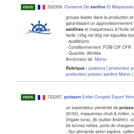
332359.
Conserve De
sardine
Et Maquereau 
VENTE
groupe leader dans la production et 
garantissant un approvisionnement c
sardines
et maquereaux à l'huile vé
facile 125g net 90g net égouttée bo
- qualité/prix
- Conditionnement :FOB/ CIF CFR
- Quantite :illimitée
Annonceur de
Maroc
Rubrique :
poissons
|
producteur p
producteur poisson sardine Maroc
|
722257.
poisson
Entier Congelé Export Yém
VENTE
un exportateur yéménite de
poisso
20/30), maquereau chub & indien, chi
(frigate tuna), jtb (sultan ibrahim).
26 tonnes nettes. ports de chargem
- Sur demande selon espèce, calibre