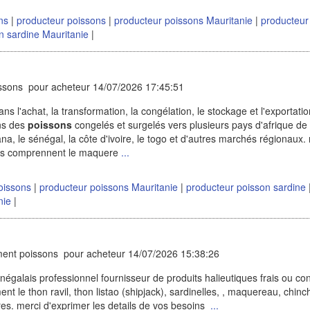
ons
|
producteur poissons
|
producteur poissons Mauritanie
|
producteur
n sardine Mauritanie
|
ssons pour acheteur 14/07/2026 17:45:51
s l'achat, la transformation, la congélation, le stockage et l'exportati
ons des
poissons
congelés et surgelés vers plusieurs pays d'afrique de
na, le sénégal, la côte d'ivoire, le togo et d'autres marchés régionaux.
ées comprennent le maquere
...
oissons
|
producteur poissons Mauritanie
|
producteur poisson sardine
nie
|
ent poissons pour acheteur 14/07/2026 15:38:26
galais professionnel fournisseur de produits halieutiques frais ou co
 le thon ravil, thon listao (shipjack), sardinelles, , maquereau, chinc
res. merci d'exprimer les details de vos besoins
...