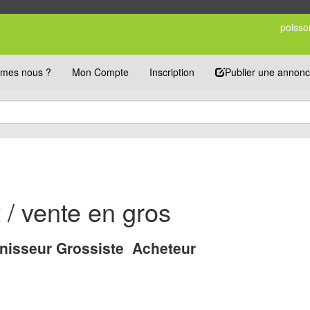
poisso
mes nous ?
Mon Compte
Inscription
Publier une annon
/ vente en gros
nisseur Grossiste Acheteur