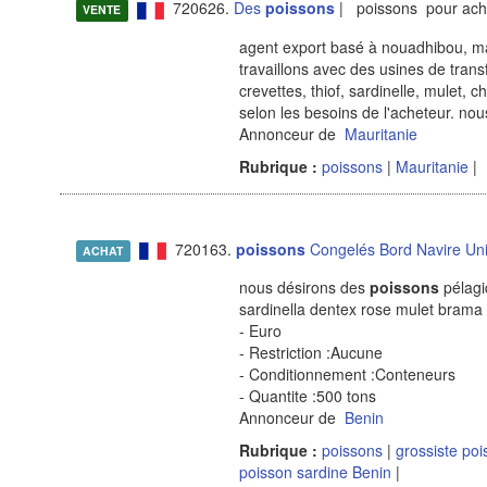
720626.
Des
poissons
| poissons pour ach
VENTE
agent export basé à nouadhibou, mau
travaillons avec des usines de trans
crevettes, thiof, sardinelle, mulet, c
selon les besoins de l'acheteur. n
Annonceur de
Mauritanie
Rubrique :
poissons
|
Mauritanie
|
720163.
poissons
Congelés Bord Navire Un
ACHAT
nous désirons des
poissons
pélagi
sardinella dentex rose mulet brama
- Euro
- Restriction :Aucune
- Conditionnement :Conteneurs
- Quantite :500 tons
Annonceur de
Benin
Rubrique :
poissons
|
grossiste po
poisson sardine Benin
|