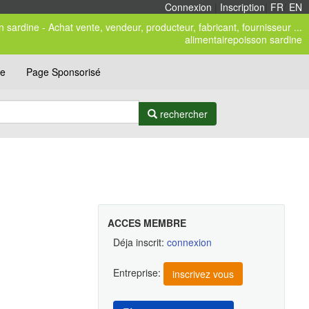
Connexion
|
Inscription
|
FR
/
EN
n sardine - Achat vente, vendeur, producteur, fabricant, fournisseur ...
alimentairepoisson sardine
ce
Page Sponsorisé
rechercher
ACCES MEMBRE
Déja inscrit:
connexion
Entreprise:
inscrivez vous