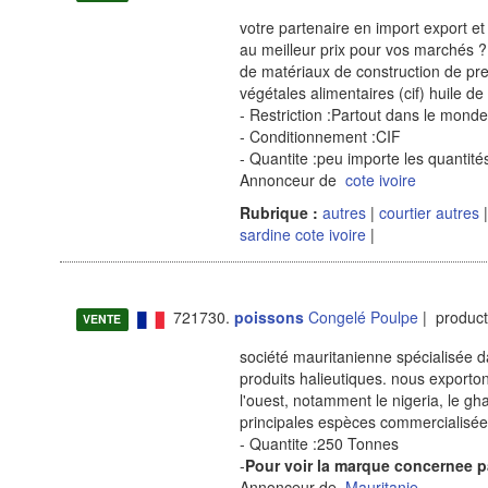
votre partenaire en import export et
au meilleur prix pour vos marchés 
de matériaux de construction de prem
végétales alimentaires (cif) huile de
- Restriction :Partout dans le monde
- Conditionnement :CIF
- Quantite :peu importe les quantités
Annonceur de
cote ivoire
Rubrique :
autres
|
courtier autres
sardine cote ivoire
|
721730.
poissons
Congelé Poulpe
| product
VENTE
société mauritanienne spécialisée dan
produits halieutiques. nous export
l'ouest, notamment le nigeria, le gha
principales espèces commercialis
- Quantite :250 Tonnes
-
Pour voir la marque concernee p
Annonceur de
Mauritanie