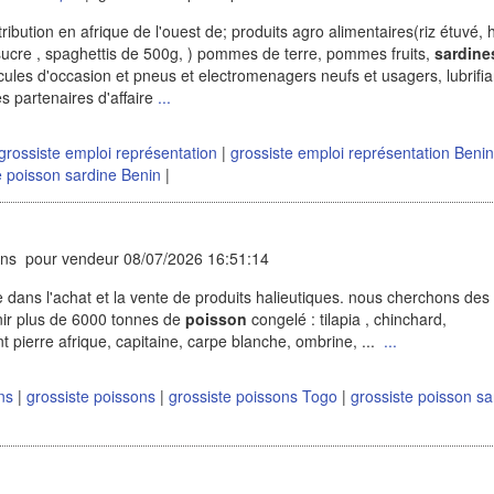
ibution en afrique de l'ouest de; produits agro alimentaires(riz étuvé, h
sucre , spaghettis de 500g, ) pommes de terre, pommes fruits,
sardine
ules d'occasion et pneus et electromenagers neufs et usagers, lubrifia
s partenaires d'affaire
...
grossiste emploi représentation
|
grossiste emploi représentation Benin
e poisson sardine Benin
|
ons pour vendeur 08/07/2026 16:51:14
dans l'achat et la vente de produits halieutiques. nous cherchons des
nir plus de 6000 tonnes de
poisson
congelé : tilapia , chinchard,
nt pierre afrique, capitaine, carpe blanche, ombrine, ...
...
ons
|
grossiste poissons
|
grossiste poissons Togo
|
grossiste poisson sa