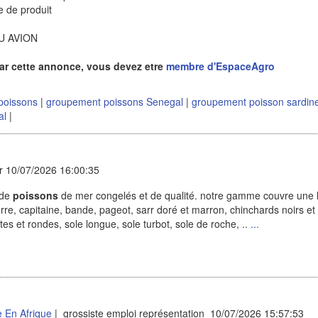
pe de produit
OU AVION
ar cette annonce, vous devez etre
membre d'EspaceAgro
poissons
|
groupement poissons Senegal
|
groupement poisson sardin
al
|
 10/07/2026 16:00:35
 de
poissons
de mer congelés et de qualité. notre gamme couvre une 
rre, capitaine, bande, pageot, sarr doré et marron, chinchards noirs et
es et rondes, sole longue, sole turbot, sole de roche, ..
...
 En Afrique
| grossiste emploi représentation 10/07/2026 15:57:53