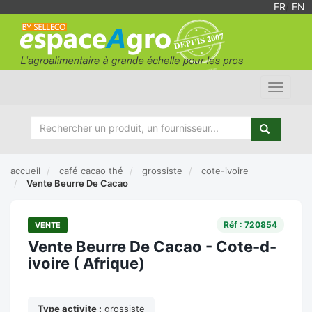
FR
/
EN
Toggle
navigat
accueil
café cacao thé
grossiste
cote-ivoire
Vente Beurre De Cacao
Réf : 720854
VENTE
Vente Beurre De Cacao - Cote-d-
ivoire ( Afrique)
Type activite :
grossiste