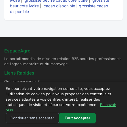
ivoire
|
grossiste beurre cacao cote ivoire
|
grossiste
beur cote ivoire
|
cacao disponible
|
grossiste cacao
disponible
EspaceAgro
Le portail mondial de mise en relation B2B pour les professionnels
de l'agroalimentaire et du mareyage.
Liens Rapides
Qui sommes-nous ?
Devenir Fournisseur Partenaire
En poursuivant votre navigation sur ce site, vous acceptez
l'utilisation de cookies pour vous proposer des contenus et
Publier une annonce
services adaptés à vos centres d'intérêt, réaliser des
Contact & Sécurité
statistiques de visite et sécuriser votre expérience.
En savoir
plus
Plateforme sécurisée - Tous droits réservés © 2026 EspaceAgro.
Continuer sans accepter
Tout accepter