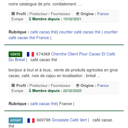
notre catalogue de prix. cordialement.
...
🏢
Profil :
Producteur / Fournisseur
🌍
Origine :
France
Europe
⏳
Membre depuis :
15/02/2021
Rubrique :
café cacao thé
|
courtier café cacao thé
|
courtier
café cacao thé France
|
674368
Cherche Client Pour Cacao Et Café
VENTE
Du Brésil
| café cacao thé
bonjour à tout et à tous.. vente de produits agricoles en gros
cacao, café, noix de cajou en localisation : brésil
...
🏢
Profil :
Producteur / Fournisseur
🌍
Origine :
France
Europe
⏳
Membre depuis :
22/02/2025
Rubrique :
café cacao thé
| France |
669798
Grossiste Café Vert
| café cacao
ACHAT
thé