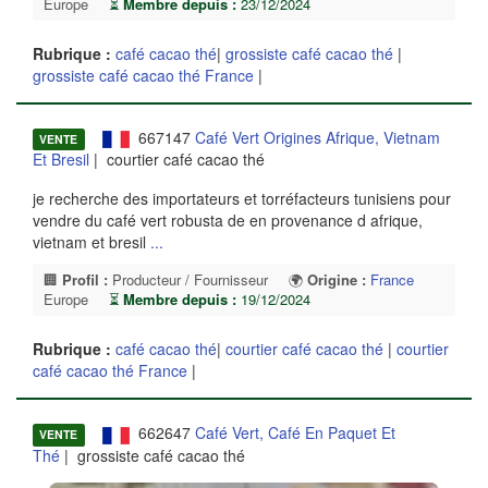
Europe
⏳
Membre depuis :
23/12/2024
Rubrique :
café cacao thé
|
grossiste café cacao thé
|
grossiste café cacao thé France
|
667147
Café Vert Origines Afrique, Vietnam
VENTE
Et Bresil
| courtier café cacao thé
je recherche des importateurs et torréfacteurs tunisiens pour
vendre du café vert robusta de en provenance d afrique,
vietnam et bresil
...
🏢
Profil :
Producteur / Fournisseur
🌍
Origine :
France
Europe
⏳
Membre depuis :
19/12/2024
Rubrique :
café cacao thé
|
courtier café cacao thé
|
courtier
café cacao thé France
|
662647
Café Vert, Café En Paquet Et
VENTE
Thé
| grossiste café cacao thé