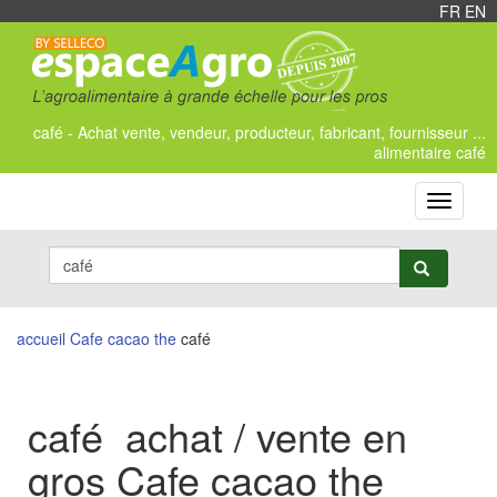
FR
/
EN
café - Achat vente, vendeur, producteur, fabricant, fournisseur ...
alimentaire café
Toggle
navigati
accueil
Cafe cacao the
café
café achat / vente en
gros Cafe cacao the