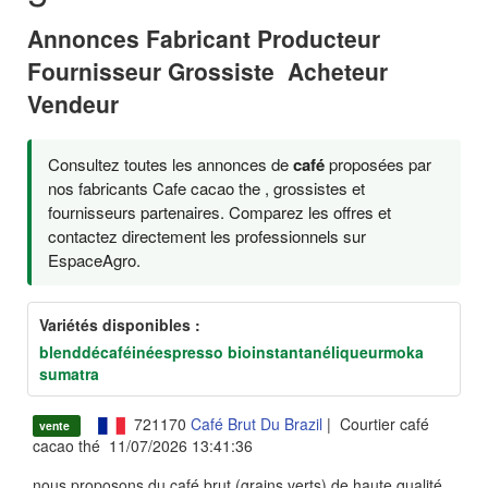
Annonces Fabricant Producteur
Fournisseur Grossiste Acheteur
Vendeur
Consultez toutes les annonces de
café
proposées par
nos fabricants Cafe cacao the , grossistes et
fournisseurs partenaires. Comparez les offres et
contactez directement les professionnels sur
EspaceAgro.
Variétés disponibles :
blend
décaféiné
espresso bio
instantané
liqueur
moka
sumatra
721170
Café Brut Du Brazil
| Courtier café
vente
cacao thé 11/07/2026 13:41:36
nous proposons du café brut (grains verts) de haute qualité