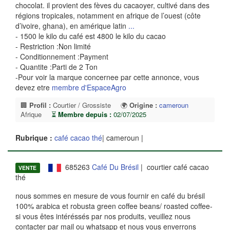
chocolat. il provient des fèves du cacaoyer, cultivé dans des
régions tropicales, notamment en afrique de l’ouest (côte
d’ivoire, ghana), en amérique latin
...
- 1500 le kilo du café est 4800 le kilo du cacao
- Restriction :Non limité
- Conditionnement :Payment
- Quantite :Parti de 2 Ton
-Pour voir la marque concernee par cette annonce, vous
devez etre
membre d'EspaceAgro
🏢
Profil :
Courtier / Grossiste
🌍
Origine :
cameroun
Afrique
⏳
Membre depuis :
02/07/2025
Rubrique :
café cacao thé
| cameroun |
685263
Café Du Brésil
| courtier café cacao
VENTE
thé
nous sommes en mesure de vous fournir en café du brésil
100% arabica et robusta green coffee beans/ roasted coffee-
si vous êtes intéréssés par nos produits, veuillez nous
contacter par mail ou whatsapp et nous vous enverrons