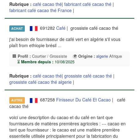
Rubrique :
café cacao thé
|
fabricant café cacao thé
|
fabricant café cacao thé France
|
691282
Café
| grossiste café cacao thé
ACHAT
j'ai besoin de fournisseur de café vert en algérie s'il vous
plaît from ethiopie brésil
...
🏢
Profil :
Courtier / Grossiste
🌍
Origine :
algerie
Afrique
⏳
Membre depuis :
10/08/2025
Rubrique :
café cacao thé
|
grossiste café cacao thé
|
grossiste café cacao thé algerie
|
687258
Finisseur Du Café Et Cacao
| café
AUTRE
cacao thé
voici une description du cacao et du café en tant que
fournisseurs de matières premières agricoles : --- cacao en
tant que fournisseur : le cacao est une matière première
essentielle utilisée principalement pour la fabrication du