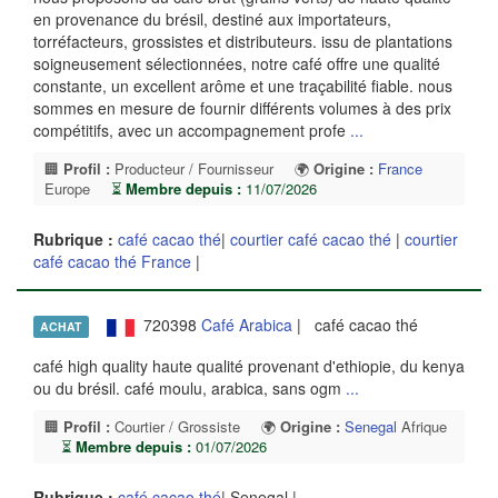
en provenance du brésil, destiné aux importateurs,
torréfacteurs, grossistes et distributeurs. issu de plantations
soigneusement sélectionnées, notre café offre une qualité
constante, un excellent arôme et une traçabilité fiable. nous
sommes en mesure de fournir différents volumes à des prix
compétitifs, avec un accompagnement profe
...
🏢
Profil :
Producteur / Fournisseur
🌍
Origine :
France
Europe
⏳
Membre depuis :
11/07/2026
Rubrique :
café cacao thé
|
courtier café cacao thé
|
courtier
café cacao thé France
|
720398
Café Arabica
| café cacao thé
ACHAT
café high quality haute qualité provenant d'ethiopie, du kenya
ou du brésil. café moulu, arabica, sans ogm
...
🏢
Profil :
Courtier / Grossiste
🌍
Origine :
Senegal
Afrique
⏳
Membre depuis :
01/07/2026
Rubrique :
café cacao thé
| Senegal |