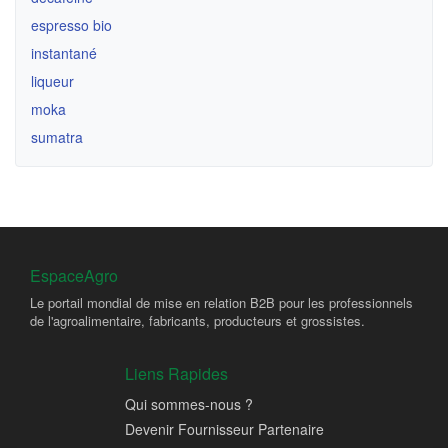
espresso bio
instantané
liqueur
moka
sumatra
EspaceAgro
Le portail mondial de mise en relation B2B pour les professionnels
de l'agroalimentaire, fabricants, producteurs et grossistes.
Liens Rapides
Qui sommes-nous ?
Devenir Fournisseur Partenaire