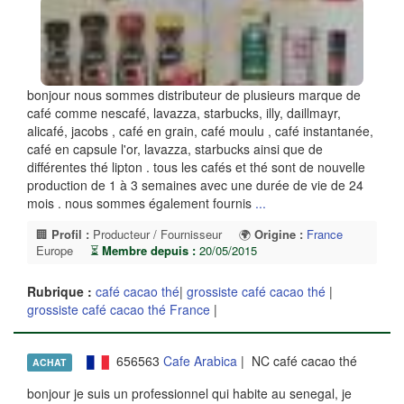
bonjour nous sommes distributeur de plusieurs marque de
café comme nescafé, lavazza, starbucks, illy, daillmayr,
alicafé, jacobs , café en grain, café moulu , café instantanée,
café en capsule l'or, lavazza, starbucks ainsi que de
différentes thé lipton . tous les cafés et thé sont de nouvelle
production de 1 à 3 semaines avec une durée de vie de 24
mois . nous sommes également fournis
...
🏢
Profil :
Producteur / Fournisseur
🌍
Origine :
France
Europe
⏳
Membre depuis :
20/05/2015
Rubrique :
café cacao thé
|
grossiste café cacao thé
|
grossiste café cacao thé France
|
656563
Cafe Arabica
| NC café cacao thé
ACHAT
bonjour je suis un professionnel qui habite au senegal, je