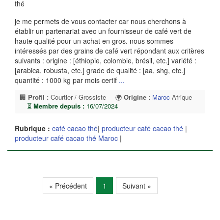
thé
je me permets de vous contacter car nous cherchons à
établir un partenariat avec un fournisseur de café vert de
haute qualité pour un achat en gros. nous sommes
intéressés par des grains de café vert répondant aux critères
suivants : origine : [éthiopie, colombie, brésil, etc.] variété :
[arabica, robusta, etc.] grade de qualité : [aa, shg, etc.]
quantité : 1000 kg par mois certif
...
🏢
Profil :
Courtier / Grossiste
🌍
Origine :
Maroc
Afrique
⏳
Membre depuis :
16/07/2024
Rubrique :
café cacao thé
|
producteur café cacao thé
|
producteur café cacao thé Maroc
|
« Précédent
1
Suivant »