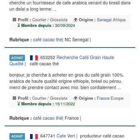
cherche un fournisseur de cafe arabica venant du bresil dans
un delai a long terme
...
🏢
Profil :
Courtier / Grossiste
🌍
Origine :
Senegal
Afrique
⏳
Membre depuis :
30/09/2024
Rubrique :
café cacao thé
| NC Senegal |
653252
Recherche Café Grain Haute
ACHAT
Qualité
| café cacao thé
bonjour, je cherche à acheter en gros du café grain 100%
arabica de haute qualité origine ethiopie, brésil ou pérou.
merci de prendre contact avec moi. bien cordialement
...
🏢
Profil :
Courtier / Grossiste
🌍
Origine :
France
Europe
⏳
Membre depuis :
15/11/2022
Rubrique :
café cacao thé
| France |
647741
Cafe Vert
| producteur café cacao
ACHAT