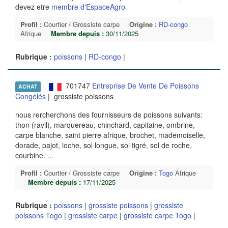
devez etre
membre d'EspaceAgro
Profil :
Courtier / Grossiste carpe
Origine :
RD-congo
Afrique
Membre depuis :
30/11/2025
Rubrique :
poissons
|
RD-congo
|
701747
Entreprise De Vente De Poissons
ACHAT
Congélés
| grossiste poissons
nous rercherchons des fournisseurs de poissons suivants:
thon (ravil), marquereau, chinchard, capitaine, ombrine,
carpe blanche, saint pierre afrique, brochet, mademoiselle,
dorade, pajot, loche, sol longue, sol tigré, sol de roche,
courbine.
...
Profil :
Courtier / Grossiste carpe
Origine :
Togo
Afrique
Membre depuis :
17/11/2025
Rubrique :
poissons
|
grossiste poissons
|
grossiste
poissons Togo
|
grossiste carpe
|
grossiste carpe Togo
|