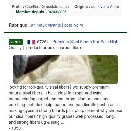
Profil :
Courtier / Grossiste carpe
Origine :
cote ivoire
Autre
Membre depuis :
04/03/2025
Rubrique :
animaux vivants
|
cote ivoire
|
672611
Premium Sisal Fibers For Sale High
VENTE
Quality
| producteur bois charbon fibre
looking for top-quality sisal fibers? we supply premium
natural sisal fibers in bulk, ideal for: rope and twine
manufacturing carpet and mat production brushes and
polishing materials pulp, paper, and handicrafts best use , is
making gypsum strong boards plus p.o.p cement why choose
our sisal fibers? high-quality grades well-processed, long,
and strong fibers ug & ssug
...
- 1350