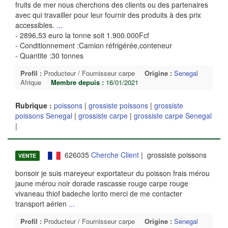
fruits de mer nous cherchons des clients ou des partenaires
avec qui travailler pour leur fournir des produits à des prix
accessibles.
...
- 2896,53 euro la tonne soit 1.900.000Fcf
- Conditionnement :Camion réfrigérée,conteneur
- Quantite :30 tonnes
Profil :
Producteur / Fournisseur carpe
Origine :
Senegal
Afrique
Membre depuis :
16/01/2021
Rubrique :
poissons
|
grossiste poissons
|
grossiste
poissons Senegal
|
grossiste carpe
|
grossiste carpe Senegal
|
626035
Cherche Client
| grossiste poissons
VENTE
bonsoir je suis mareyeur exportateur du poisson frais mérou
jaune mérou noir dorade rascasse rouge carpe rouge
vivaneau thiof badeche lorito merci de me contacter
transport aérien
...
Profil :
Producteur / Fournisseur carpe
Origine :
Senegal