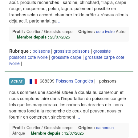
août. produits recherchés : sardine, chinchard, tilapia, carpe
rouge, maquereau, pelon, lagna. paiement possible en
tranches selon accord. chambre froide prête + réseau clients
déjà actif. partenariat ga
...
Profil :
Courtier / Grossiste carpe
Origine :
cote ivoire
Autre
Membre depuis :
23/07/2025
Rubrique :
poissons
|
grossiste poissons
|
grossiste
poissons cote ivoire
|
grossiste carpe
|
grossiste carpe cote
ivoire
|
688399
Poissons Congelés
| poissons
ACHAT
nous sommes une société située à douala au cameroun et
nous comptons faire dans l'importation du poissons congelé
tels que les maquereaux, les carpes les dorades etc. nous
sommes fond à la recherche de ceux qui peuvent nous en
fournir en conteneur. sincèrement
...
Profil :
Courtier / Grossiste carpe
Origine :
cameroun
Afrique
Membre depuis :
12/07/2025