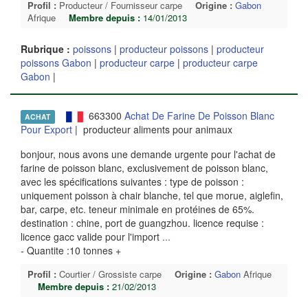
Profil :
Producteur / Fournisseur carpe
Origine :
Gabon
Afrique
Membre depuis :
14/01/2013
Rubrique :
poissons
|
producteur poissons
|
producteur
poissons Gabon
|
producteur carpe
|
producteur carpe
Gabon
|
663300
Achat De Farine De Poisson Blanc
ACHAT
Pour Export
| producteur aliments pour animaux
bonjour, nous avons une demande urgente pour l'achat de
farine de poisson blanc, exclusivement de poisson blanc,
avec les spécifications suivantes : type de poisson :
uniquement poisson à chair blanche, tel que morue, aiglefin,
bar, carpe, etc. teneur minimale en protéines de 65%.
destination : chine, port de guangzhou. licence requise :
licence gacc valide pour l'import
...
- Quantite :10 tonnes +
Profil :
Courtier / Grossiste carpe
Origine :
Gabon
Afrique
Membre depuis :
21/02/2013