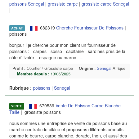
poissons Senegal
|
grossiste carpe
|
grossiste carpe Senegal
|
682319
Cherche Fournisseur De Poissons
|
ACHAT
poissons
bonjour ! je cherche pour mon client un fournisseur de
poissons : - carpes - sosso - capitaine - sardines près de la
côte d' ivoire ...espagne ou maroc .
...
Profil :
Courtier / Grossiste carpe
Origine :
Senegal
Afrique
Membre depuis :
13/05/2025
Rubrique :
poissons
|
Senegal
|
679539
Vente De Poisson Carpe Blanche
VENTE
Taille
| grossiste poissons
nous sommes une entreprise de vente de poissons basé au
marché centrale de pikine et proposons différents produits
comme le beurre, carpe blanche, dorade, thon, et aussi des