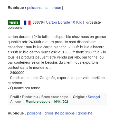
Rubrique :
poissons
|
cameroun
|
686764
Carton Dorade 10 Kilo
| grossiste
VENTE
poissons
carton dorade 10kilo taille m disponible chez nous en grosse
quantité prix:24000fr d autre produits sont disponibles:
espadon: 1800 le kilo carpe blanche: 2000fr le kilo albacore:
1800fr le kilo carton mulet 20kilo: 15000fr thon: 1200fr le kilo
tous les produits peuvent être vendu par kilo, par tonne, ou
par conteneur selon le besoins du client nous exportons
partout dans le monde lo
...
- 2400000
- Conditionnement :Congelés, exportation par voie maritime
et aérien
- Quantite :20 tonne
Profil :
Producteur / Fournisseur carpe
Origine :
Senegal
Afrique
Membre depuis :
16/01/2021
Rubrique :
poissons
|
grossiste poissons
|
grossiste