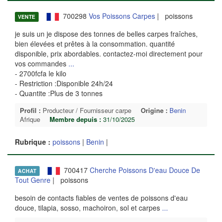
700298
Vos Poissons Carpes
| poissons
VENTE
je suis un je dispose des tonnes de belles carpes fraîches,
bien élevées et prêtes à la consommation. quantité
disponible, prix abordables. contactez-moi directement pour
vos commandes
...
- 2700fcfa le kilo
- Restriction :Disponible 24h/24
- Quantite :Plus de 3 tonnes
Profil :
Producteur / Fournisseur carpe
Origine :
Benin
Afrique
Membre depuis :
31/10/2025
Rubrique :
poissons
|
Benin
|
700417
Cherche Poissons D'eau Douce De
ACHAT
Tout Genre
| poissons
besoin de contacts fiables de ventes de poissons d'eau
douce, tilapia, sosso, machoiron, sol et carpes
...