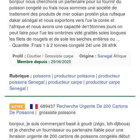
bonjour nous cherchons un partenaire pour lui fournir du
poisson congelé ou frais nous sommes une société de
traitement des produits de mer océan protéin plus rufisque
dakar sénégal et nous exportons vers l'ue la corée et
l'afrique.et nous avons une capacité de15tonnes jours on
peut faire pour l'ue les ombrines vidé grattés soles longues
les filets de rougets et de sole les seiches entières ou
...
- Quantite :Frais 1 à 2 tonnes congelé 24t une 28 afrik
Profil :
Courtier / Grossiste carpe
Origine :
Senegal
Afrique
Membre depuis :
29/06/2025
Rubrique :
poissons
|
producteur poissons
|
producteur
poissons Senegal
|
producteur carpe
|
producteur carpe
Senegal
|
689437
Recherche Urgente De 200 Cartons
AUTRE
De Poissons
| grossiste poissons
bonjour, je suis commerçant basé à goudi (zégo, loh-djiboua)
et je cherche un fournisseur ou partenaire fiable pour une
livraison urgente de 200 cartons de poissons congelés début