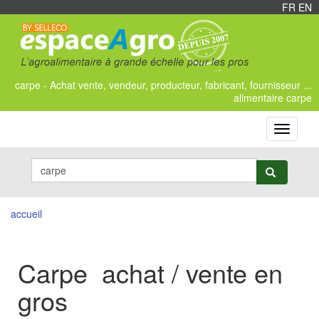
FR
/
EN
carpe - Achat vente, vendeur, producteur, fabricant, fournisseur ...
alimentaire carpe
Toggle
navigati
accueil
Carpe achat / vente en
gros