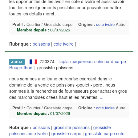
les opportunités de les avoir en côte d ivoire et aussi savoir
tout les renseignements possibles pour pouvoir connaître
toutes les détails merci
...
Profil :
Courtier / Grossiste carpe
Origine :
cote ivoire
Autre
Membre depuis :
03/07/2026
Rubrique :
poissons
|
cote ivoire
|
720374
Tilapia-maquereau-chinchard-carpe
ACHAT
Rouge-thon
| grossiste poissons
nous sommes une jeune entreprise exerçant dans le
domaine de la vente de poissions -poulet - porc . nous
sommes à la recherches de fournisseurs pour achat en gros
des marchandises citées haut et les reventes.
...
Profil :
Courtier / Grossiste carpe
Origine :
cote ivoire
Autre
Membre depuis :
01/07/2026
Rubrique :
poissons
|
grossiste poissons
|
grossiste
poissons cote ivoire
|
grossiste carpe
|
grossiste carpe cote