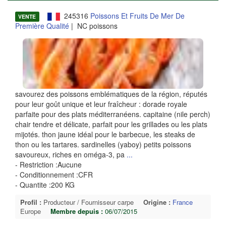
245316
Poissons Et Fruits De Mer De
VENTE
Première Qualité
| NC poissons
savourez des poissons emblématiques de la région, réputés
pour leur goût unique et leur fraîcheur : dorade royale
parfaite pour des plats méditerranéens. capitaine (nile perch)
chair tendre et délicate, parfait pour les grillades ou les plats
mijotés. thon jaune idéal pour le barbecue, les steaks de
thon ou les tartares. sardinelles (yaboy) petits poissons
savoureux, riches en oméga-3, pa
...
- Restriction :Aucune
- Conditionnement :CFR
- Quantite :200 KG
Profil :
Producteur / Fournisseur carpe
Origine :
France
Europe
Membre depuis :
06/07/2015