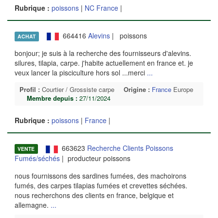
Rubrique :
poissons
|
NC France
|
664416
Alevins
| poissons
ACHAT
bonjour; je suis à la recherche des fournisseurs d'alevins.
silures, tilapia, carpe. j'habite actuellement en france et. je
veux lancer la pisciculture hors sol ...merci
...
Profil :
Courtier / Grossiste carpe
Origine :
France
Europe
Membre depuis :
27/11/2024
Rubrique :
poissons
|
France
|
663623
Recherche Clients Poissons
VENTE
Fumés/séchés
| producteur poissons
nous fournissons des sardines fumées, des machoirons
fumés, des carpes tilapias fumées et crevettes séchées.
nous recherchons des clients en france, belgique et
allemagne.
...