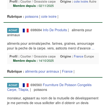
Profil :
Courtier / Grossiste carpe
Origine :
cote ivoire
Autre
Membre depuis :
02/11/2025
Rubrique :
poissons
|
cote ivoire
|
698684
Info De Produits
| aliments pour
ACHAT
animaux
aliments pour animals/peche. farines, graines, amourcage
pour la peche de la carpe. vers, asticots merci d'avance
...
Profil :
Courtier / Grossiste carpe
Origine :
France
Europe
Membre depuis :
14/10/2025
Rubrique :
aliments pour animaux
|
France
|
696560
Fourniture De Poisson Congelés
ACHAT
Carpe, Tilapia,
| poissons
monsieur, agissant au nom de la mutuelle de développement
je me permets de vous solliciter afin d obtenir un devis