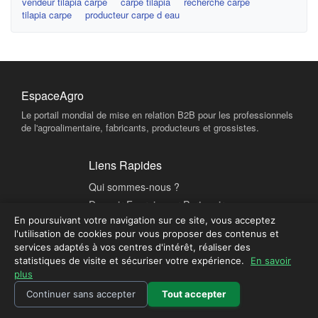
vendeur tilapia carpe
carpe tilapia
recherche carpe
tilapia carpe
producteur carpe d eau
EspaceAgro
Le portail mondial de mise en relation B2B pour les professionnels
de l'agroalimentaire, fabricants, producteurs et grossistes.
Liens Rapides
Qui sommes-nous ?
Devenir Fournisseur Partenaire
En poursuivant votre navigation sur ce site, vous acceptez
Publier une annonce
l'utilisation de cookies pour vous proposer des contenus et
services adaptés à vos centres d'intérêt, réaliser des
Contact & Sécurité
statistiques de visite et sécuriser votre expérience.
En savoir
plus
Plateforme sécurisée - Tous droits réservés © 2026 EspaceAgro.
Mentions légales
Continuer sans accepter
Tout accepter