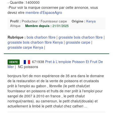
- Quantite :1400000
-Pour voir la marque concernee par cette annonce, vous
devez etre
membre d'EspaceAgro
Profil :
Producteur / Fournisseur carpe
Origine :
Kenya
Afrique
Membre depuis :
21/01/2025
Rubrique :
bois charbon fibre
|
grossiste bois charbon fibre
|
grossiste bois charbon fibre Kenya
|
grossiste carpe
|
grossiste carpe Kenya
|
671938
Pret à L'emploie Poisson Et Fruit De
VENTE
Mer
| NC poissons
bonjours fort de mon expérience de 35 ans dans le domaine
de la restauration et de la vente de poissons et crustacés
prêt à l'emploi au gabon , libreville (le petit chalut)et
fournisseur en poissons et fruits de mer prêt à l'emploi pour
sangel de 2007 à 2010 en france , le petit chalut
noringui(nantes). au cameroun, le petit chalut(douala) et
actuellement à limbé le petit chalut chez catheri
...