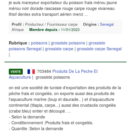
je suis mareyeur exportateur du poisson frais mérou jaune
mérou noir dorade rascasse rouge carpe rouge vivaneau
thiof dentex extra transport aérien merci
...
Profil :
Producteur / Fournisseur carpe
Origine :
Senegal
Afrique
Membre depuis :
11/01/2023
Rubrique :
poissons
|
grossiste poissons
|
grossiste
poissons Senegal
|
grossiste carpe
|
grossiste carpe Senegal
|
703484
Produits De La Peche Et
VENTE
Aquaculture
| grossiste poissons
on est une société de tunisie d'exportation des produits de la
pêche frais et congelés. on exporte aussi des produits de
l'aquaculture marine (loup et daurade.. ) et d'aquaculture
continental (tilapia, carpe...) aussi des crustacés congelés
(crabe bleu) entier et découpé.
...
- Selon la demande
- Conditionnement :Produits frais et congelés.
- Quantite :Selon la demande