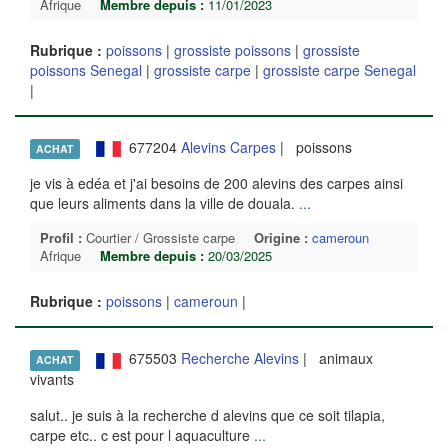
Afrique
Membre depuis :
11/01/2023
Rubrique :
poissons
|
grossiste poissons
|
grossiste
poissons Senegal
|
grossiste carpe
|
grossiste carpe Senegal
|
677204
Alevins Carpes
| poissons
ACHAT
je vis à edéa et j'ai besoins de 200 alevins des carpes ainsi
que leurs aliments dans la ville de douala.
...
Profil :
Courtier / Grossiste carpe
Origine :
cameroun
Afrique
Membre depuis :
20/03/2025
Rubrique :
poissons
|
cameroun
|
675503
Recherche Alevins
| animaux
ACHAT
vivants
salut.. je suis à la recherche d alevins que ce soit tilapia,
carpe etc.. c est pour l aquaculture
...