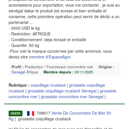
autorisations pour exportation, vous me contacter , je suis au
sénégal dakar le produit est ecrase et bien emballe et
conserve. cette première opération peut servir de déclic a un
partenariat
...
- 2000 USD le kg
- Restriction :AFRIQUE
- Conditionnement :deja écrasé et emballé
- Quantite :50 kg
-Pour voir la marque concernee par cette annonce, vous
devez etre
membre d'EspaceAgro
Profil :
Producteur / Fournisseur concombre mer
Origine :
Senegal
Afrique
Membre depuis :
20/11/2025
Rubrique :
coquillage crustacé
|
grossiste coquillage
crustacé
|
grossiste coquillage crustacé Senegal
|
grossiste
concombre mer
|
grossiste concombre mer Senegal
|
708617
Vente De Concombre De Mer 50
VENTE
Kg
| grossiste coquillage crustacé