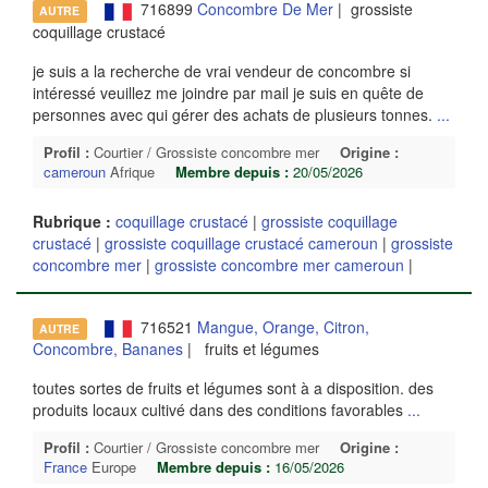
716899
Concombre De Mer
| grossiste
AUTRE
coquillage crustacé
je suis a la recherche de vrai vendeur de concombre si
intéressé veuillez me joindre par mail je suis en quête de
personnes avec qui gérer des achats de plusieurs tonnes.
...
Profil :
Courtier / Grossiste concombre mer
Origine :
cameroun
Afrique
Membre depuis :
20/05/2026
Rubrique :
coquillage crustacé
|
grossiste coquillage
crustacé
|
grossiste coquillage crustacé cameroun
|
grossiste
concombre mer
|
grossiste concombre mer cameroun
|
716521
Mangue, Orange, Citron,
AUTRE
Concombre, Bananes
| fruits et légumes
toutes sortes de fruits et légumes sont à a disposition. des
produits locaux cultivé dans des conditions favorables
...
Profil :
Courtier / Grossiste concombre mer
Origine :
France
Europe
Membre depuis :
16/05/2026