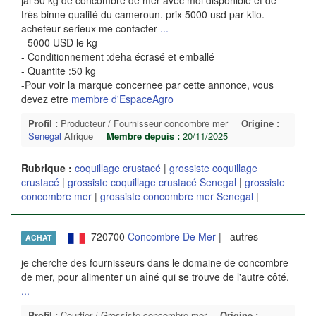
jai 50 kg de concombre de mer avec moi disponible et de
très binne qualité du cameroun. prix 5000 usd par kilo.
acheteur serieux me contacter
...
- 5000 USD le kg
- Conditionnement :deha écrasé et emballé
- Quantite :50 kg
-Pour voir la marque concernee par cette annonce, vous
devez etre
membre d'EspaceAgro
Profil :
Producteur / Fournisseur concombre mer
Origine :
Senegal
Afrique
Membre depuis :
20/11/2025
Rubrique :
coquillage crustacé
|
grossiste coquillage
crustacé
|
grossiste coquillage crustacé Senegal
|
grossiste
concombre mer
|
grossiste concombre mer Senegal
|
720700
Concombre De Mer
| autres
ACHAT
je cherche des fournisseurs dans le domaine de concombre
de mer, pour alimenter un aîné qui se trouve de l'autre côté.
...
Profil :
Courtier / Grossiste concombre mer
Origine :