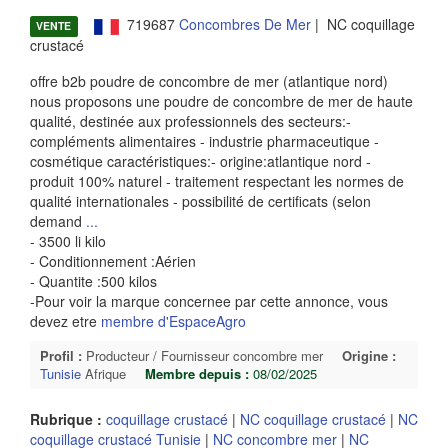
719687
Concombres De Mer
| NC coquillage
VENTE
crustacé
offre b2b poudre de concombre de mer (atlantique nord)
nous proposons une poudre de concombre de mer de haute
qualité, destinée aux professionnels des secteurs:-
compléments alimentaires - industrie pharmaceutique -
cosmétique caractéristiques:- origine:atlantique nord -
produit 100% naturel - traitement respectant les normes de
qualité internationales - possibilité de certificats (selon
demand
...
- 3500 li kilo
- Conditionnement :Aérien
- Quantite :500 kilos
-Pour voir la marque concernee par cette annonce, vous
devez etre
membre d'EspaceAgro
Profil :
Producteur / Fournisseur concombre mer
Origine :
Tunisie
Afrique
Membre depuis :
08/02/2025
Rubrique :
coquillage crustacé
|
NC coquillage crustacé
|
NC
coquillage crustacé Tunisie
|
NC concombre mer
|
NC