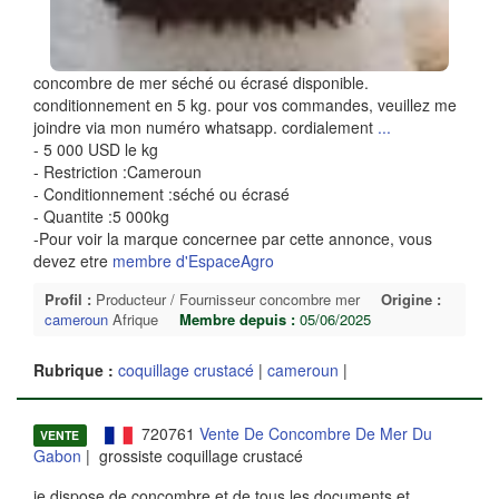
concombre de mer séché ou écrasé disponible.
conditionnement en 5 kg. pour vos commandes, veuillez me
joindre via mon numéro whatsapp. cordialement
...
- 5 000 USD le kg
- Restriction :Cameroun
- Conditionnement :séché ou écrasé
- Quantite :5 000kg
-Pour voir la marque concernee par cette annonce, vous
devez etre
membre d'EspaceAgro
Profil :
Producteur / Fournisseur concombre mer
Origine :
cameroun
Afrique
Membre depuis :
05/06/2025
Rubrique :
coquillage crustacé
|
cameroun
|
720761
Vente De Concombre De Mer Du
VENTE
Gabon
| grossiste coquillage crustacé
je dispose de concombre et de tous les documents et