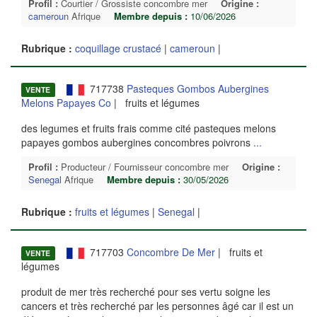
Profil :
Courtier / Grossiste concombre mer
Origine :
cameroun
Afrique
Membre depuis :
10/06/2026
Rubrique :
coquillage crustacé
|
cameroun
|
717738
Pasteques Gombos Aubergines
VENTE
Melons Papayes Co
| fruits et légumes
des legumes et fruits frais comme cité pasteques melons
papayes gombos aubergines concombres poivrons
...
Profil :
Producteur / Fournisseur concombre mer
Origine :
Senegal
Afrique
Membre depuis :
30/05/2026
Rubrique :
fruits et légumes
|
Senegal
|
717703
Concombre De Mer
| fruits et
VENTE
légumes
produit de mer très recherché pour ses vertu soigne les
cancers et très recherché par les personnes âgé car il est un