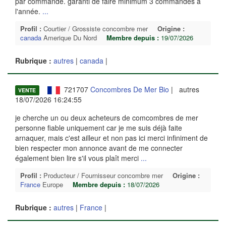
par commande. garanti de faire minimum 3 commandes à
l'année.
...
Profil :
Courtier / Grossiste concombre mer
Origine :
canada
Amerique Du Nord
Membre depuis :
19/07/2026
Rubrique :
autres
|
canada
|
721707
Concombres De Mer Bio
| autres
VENTE
18/07/2026 16:24:55
je cherche un ou deux acheteurs de comcombres de mer
personne fiable uniquement car je me suis déjà faite
arnaquer, mais c'est ailleur et non pas ici merci infiniment de
bien respecter mon annonce avant de me connecter
également bien lire s'il vous plaît merci
...
Profil :
Producteur / Fournisseur concombre mer
Origine :
France
Europe
Membre depuis :
18/07/2026
Rubrique :
autres
|
France
|