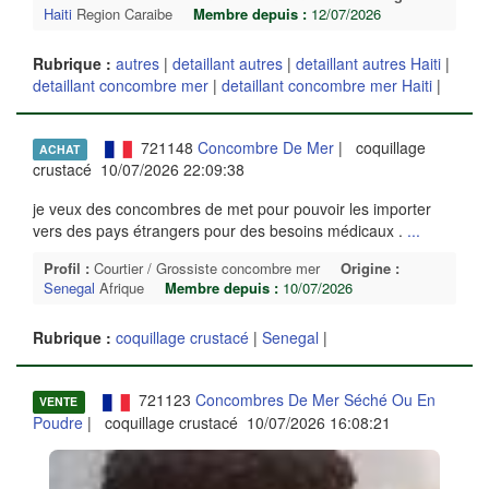
Haiti
Region Caraibe
Membre depuis :
12/07/2026
Rubrique :
autres
|
detaillant autres
|
detaillant autres Haiti
|
detaillant concombre mer
|
detaillant concombre mer Haiti
|
721148
Concombre De Mer
| coquillage
ACHAT
crustacé 10/07/2026 22:09:38
je veux des concombres de met pour pouvoir les importer
vers des pays étrangers pour des besoins médicaux .
...
Profil :
Courtier / Grossiste concombre mer
Origine :
Senegal
Afrique
Membre depuis :
10/07/2026
Rubrique :
coquillage crustacé
|
Senegal
|
721123
Concombres De Mer Séché Ou En
VENTE
Poudre
| coquillage crustacé 10/07/2026 16:08:21