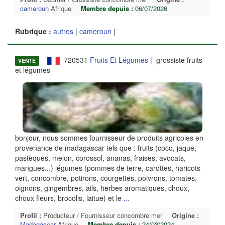
cameroun
Afrique
Membre depuis :
06/07/2026
Rubrique :
autres
|
cameroun
|
720531
Fruits Et Légumes
| grossiste fruits
VENTE
et légumes
bonjour, nous sommes fournisseur de produits agricoles en
provenance de madagascar tels que : fruits (coco, jaque,
pastèques, melon, corossol, ananas, fraises, avocats,
mangues...) légumes (pommes de terre, carottes, haricots
vert, concombre, potirons, courgettes, poivrons, tomates,
oignons, gingembres, ails, herbes aromatiques, choux,
choux fleurs, brocolis, laitue) et le
...
Profil :
Producteur / Fournisseur concombre mer
Origine :
Madagascar
Afrique
Membre depuis :
24/03/2024