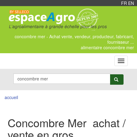
FR
/
EN
concombre mer - Achat vente, vendeur, producteur, fabricant,
fournisseur ...
alimentaire concombre mer
Toggle
navigati
accueil
Concombre Mer achat /
vente en gros