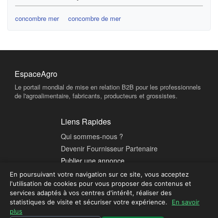
concombre mer
concombre de mer
EspaceAgro
Le portail mondial de mise en relation B2B pour les professionnels
de l'agroalimentaire, fabricants, producteurs et grossistes.
Liens Rapides
Qui sommes-nous ?
Devenir Fournisseur Partenaire
Publier une annonce
En poursuivant votre navigation sur ce site, vous acceptez
l'utilisation de cookies pour vous proposer des contenus et
Contact & Sécurité
services adaptés à vos centres d'intérêt, réaliser des
Plateforme sécurisée - Tous droits réservés © 2026 EspaceAgro.
statistiques de visite et sécuriser votre expérience.
En savoir
Mentions légales
plus