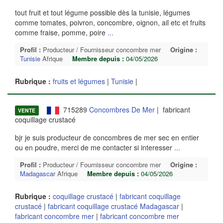
tout fruit et tout légume possible dès la tunisie, légumes
comme tomates, poivron, concombre, oignon, ail etc et fruits
comme fraise, pomme, poire
...
Profil :
Producteur / Fournisseur concombre mer
Origine :
Tunisie
Afrique
Membre depuis :
04/05/2026
Rubrique :
fruits et légumes
|
Tunisie
|
715289
Concombres De Mer
| fabricant
VENTE
coquillage crustacé
bjr je suis producteur de concombres de mer sec en entier
ou en poudre, merci de me contacter si interesser
...
Profil :
Producteur / Fournisseur concombre mer
Origine :
Madagascar
Afrique
Membre depuis :
04/05/2026
Rubrique :
coquillage crustacé
|
fabricant coquillage
crustacé
|
fabricant coquillage crustacé Madagascar
|
fabricant concombre mer
|
fabricant concombre mer