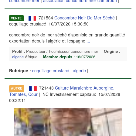
concombre mer
|
association concombre mer cameroun
|
721564
Concombre Noir De Mer Séché
|
VENTE
coquillage crustacé 16/07/2026 15:36:50
concombre noir de mer séché disponible en grande quantité
exportation depuis l'algérie et l'espagne
...
Profil :
Producteur / Fournisseur concombre mer
Origine :
algerie
Afrique
Membre depuis :
16/07/2026
Rubrique :
coquillage crustacé
|
algerie
|
721443
Culture Maraîchère Aubergine,
AUTRE
Tomates, Cour
| NC Investissement capitaux 15/07/2026
00:32:11