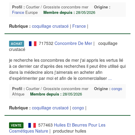
Profil :
Courtier / Grossiste concombre mer
Origine :
France
Europe
Membre depuis :
28/05/2026
Rubrique :
coquillage crustacé
|
France
|
717532
Concombre De Mer
| coquillage
ACHAT
crustacé
je recherche les concombres de mer j'ai appris les vertus lié
à ce dernier car d'après des recherches il peut être utilisé qui
dans la médecine alors j'aimerais en acheter afin
d'expérimenter par moi et afin de le commercialiser
...
Profil :
Courtier / Grossiste concombre mer
Origine :
congo
Afrique
Membre depuis :
28/05/2026
Rubrique :
coquillage crustacé
|
congo
|
577463
Huiles Et Beurres Pour Les
VENTE
Cosmétiques Nature
| producteur huiles