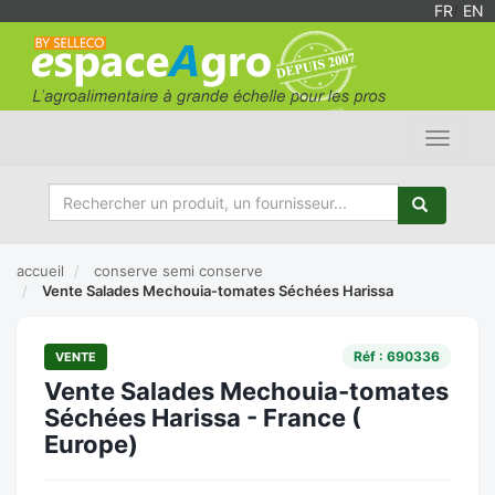
FR
/
EN
Toggle
navigat
accueil
conserve semi conserve
Vente Salades Mechouia-tomates Séchées Harissa
Réf : 690336
VENTE
Vente Salades Mechouia-tomates
Séchées Harissa - France (
Europe)