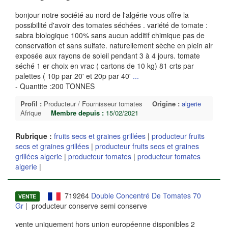
bonjour notre société au nord de l'algérie vous offre la
possibilité d'avoir des tomates séchées . variété de tomate :
sabra biologique 100% sans aucun additif chimique pas de
conservation et sans sulfate. naturellement sèche en plein air
exposée aux rayons de soleil pendant 3 à 4 jours. tomate
séché 1 er choix en vrac ( cartons de 10 kg) 81 crts par
palettes ( 10p par 20' et 20p par 40'
...
- Quantite :200 TONNES
Profil :
Producteur / Fournisseur tomates
Origine :
algerie
Afrique
Membre depuis :
15/02/2021
Rubrique :
fruits secs et graines grillées
|
producteur fruits
secs et graines grillées
|
producteur fruits secs et graines
grillées algerie
|
producteur tomates
|
producteur tomates
algerie
|
719264
Double Concentré De Tomates 70
VENTE
Gr
| producteur conserve semi conserve
vente uniquement hors union européenne disponibles 2