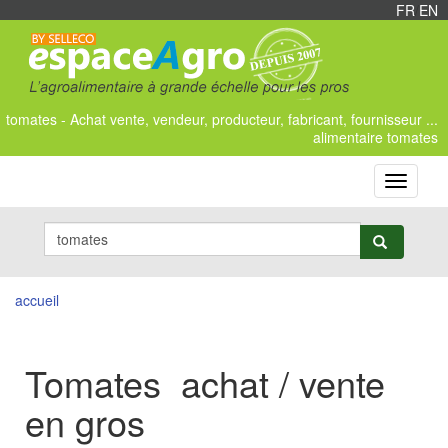
FR
/
EN
tomates - Achat vente, vendeur, producteur, fabricant, fournisseur ...
alimentaire tomates
Toggle
navigati
accueil
Tomates achat / vente
en gros