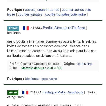
Rubrique :
autres
|
courtier autres
|
courtier autres cote
ivoire
|
courtier tomates
|
courtier tomates cote ivoire
|
717346
Produit Alimentaire De Base
|
ACHAT
féculents
des produits alimentaires comme les pâtes, le riz, le sel, les
boîtes de tomates en conserve des produits secs dans
l'alimentation en conteneur de 40 ou 20 pieds pour livraison
au liberia payables en dollars américains
...
Profil :
Courtier / Grossiste tomates
Origine :
cote ivoire
Autre
Membre depuis :
26/05/2026
Rubrique :
féculents
|
cote ivoire
|
716774
Pasteque Melon Aetichauts
| fruits
VENTE
et légumes
société totalement exportatrice spécialisée dans l l