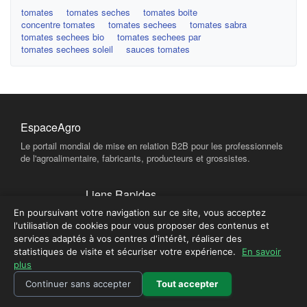
tomates
tomates seches
tomates boite
concentre tomates
tomates sechees
tomates sabra
tomates sechees bio
tomates sechees par
tomates sechees soleil
sauces tomates
EspaceAgro
Le portail mondial de mise en relation B2B pour les professionnels
de l'agroalimentaire, fabricants, producteurs et grossistes.
Liens Rapides
En poursuivant votre navigation sur ce site, vous acceptez
Qui sommes-nous ?
l'utilisation de cookies pour vous proposer des contenus et
Devenir Fournisseur Partenaire
services adaptés à vos centres d'intérêt, réaliser des
Publier une annonce
statistiques de visite et sécuriser votre expérience.
En savoir
plus
Continuer sans accepter
Tout accepter
Contact & Sécurité
Plateforme sécurisée - Tous droits réservés © 2026 EspaceAgro.