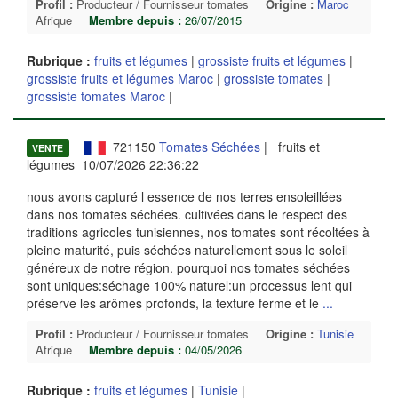
Profil :
Producteur / Fournisseur tomates
Origine :
Maroc
Afrique
Membre depuis :
26/07/2015
Rubrique :
fruits et légumes
|
grossiste fruits et légumes
|
grossiste fruits et légumes Maroc
|
grossiste tomates
|
grossiste tomates Maroc
|
721150
Tomates Séchées
| fruits et
VENTE
légumes 10/07/2026 22:36:22
nous avons capturé l essence de nos terres ensoleillées
dans nos tomates séchées. cultivées dans le respect des
traditions agricoles tunisiennes, nos tomates sont récoltées à
pleine maturité, puis séchées naturellement sous le soleil
généreux de notre région. pourquoi nos tomates séchées
sont uniques:séchage 100% naturel:un processus lent qui
préserve les arômes profonds, la texture ferme et le
...
Profil :
Producteur / Fournisseur tomates
Origine :
Tunisie
Afrique
Membre depuis :
04/05/2026
Rubrique :
fruits et légumes
|
Tunisie
|