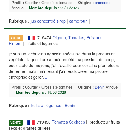
Profil :
Courtier / Grossiste tomates
Origine :
cameroun
Afrique
Membre depuis :
29/06/2026
Rubrique :
jus concentré sirop
|
cameroun
|
719474
Oignon, Tomates, Poivrons,
AUTRE
Piment
| fruits et légumes
je suis un technicien agricole spécialisé dans la production
végétale. l'agriculture a toujours été ma passion. du coup,
pour faute de moyens, j'ai travaillé pour certains promoteurs
de ferme, mais maintenant j'aimerais créer ma propre
entreprise et gérer.
...
Profil :
Courtier / Grossiste tomates
Origine :
Benin
Afrique
Membre depuis :
19/06/2026
Rubrique :
fruits et légumes
|
Benin
|
719430
Tomates Sechees
| producteur fruits
VENTE
secs et graines grillées