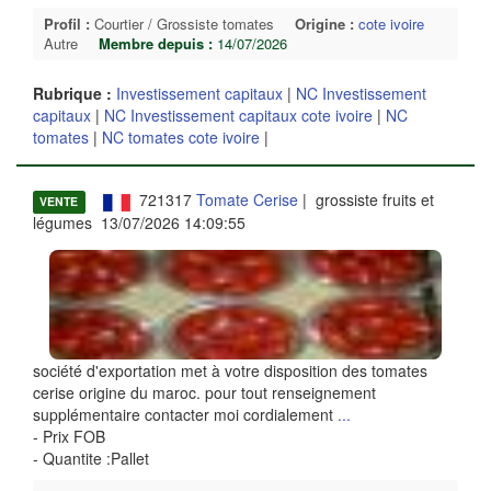
Profil :
Courtier / Grossiste tomates
Origine :
cote ivoire
Autre
Membre depuis :
14/07/2026
Rubrique :
Investissement capitaux
|
NC Investissement
capitaux
|
NC Investissement capitaux cote ivoire
|
NC
tomates
|
NC tomates cote ivoire
|
721317
Tomate Cerise
| grossiste fruits et
VENTE
légumes 13/07/2026 14:09:55
société d'exportation met à votre disposition des tomates
cerise origine du maroc. pour tout renseignement
supplémentaire contacter moi cordialement
...
- Prix FOB
- Quantite :Pallet