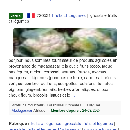
720531
Fruits Et Légumes
| grossiste fruits
VENTE
et légumes
bonjour, nous sommes fournisseur de produits agricoles en
provenance de madagascar tels que : fruits (coco, jaque,
pastèques, melon, corossol, ananas, fraises, avocats,
mangues...) légumes (pommes de terre, carottes, haricots
vert, concombre, potirons, courgettes, poivrons, tomates,
oignons, gingembres, ails, herbes aromatiques, choux,
choux fleurs, brocolis, laitue) et le
...
Profil :
Producteur / Fournisseur tomates
Origine :
Madagascar
Afrique
Membre depuis :
24/03/2024
Rubrique :
fruits et légumes
|
grossiste fruits et légumes
|
grossiste fruits et légumes Madagascar
|
grossiste tomates
|