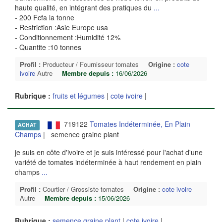
haute qualité, en intégrant des pratiques du
...
- 200 Fcfa la tonne
- Restriction :Asie Europe usa
- Conditionnement :Humidité 12%
- Quantite :10 tonnes
Profil :
Producteur / Fournisseur tomates
Origine :
cote
ivoire
Autre
Membre depuis :
16/06/2026
Rubrique :
fruits et légumes
|
cote ivoire
|
719122
Tomates Indéterminée, En Plain
ACHAT
Champs
| semence graine plant
je suis en côte d'ivoire et je suis intéressé pour l'achat d'une
variété de tomates indéterminée à haut rendement en plain
champs
...
Profil :
Courtier / Grossiste tomates
Origine :
cote ivoire
Autre
Membre depuis :
15/06/2026
Rubrique :
semence graine plant
|
cote ivoire
|