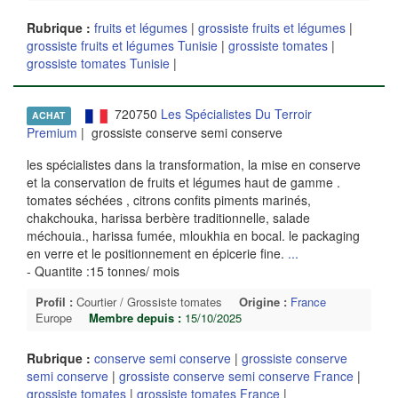
Rubrique :
fruits et légumes
|
grossiste fruits et légumes
|
grossiste fruits et légumes Tunisie
|
grossiste tomates
|
grossiste tomates Tunisie
|
720750
Les Spécialistes Du Terroir
ACHAT
Premium
| grossiste conserve semi conserve
les spécialistes dans la transformation, la mise en conserve
et la conservation de fruits et légumes haut de gamme .
tomates séchées , citrons confits piments marinés,
chakchouka, harissa berbère traditionnelle, salade
méchouia., harissa fumée, mloukhia en bocal. le packaging
en verre et le positionnement en épicerie fine.
...
- Quantite :15 tonnes/ mois
Profil :
Courtier / Grossiste tomates
Origine :
France
Europe
Membre depuis :
15/10/2025
Rubrique :
conserve semi conserve
|
grossiste conserve
semi conserve
|
grossiste conserve semi conserve France
|
grossiste tomates
|
grossiste tomates France
|