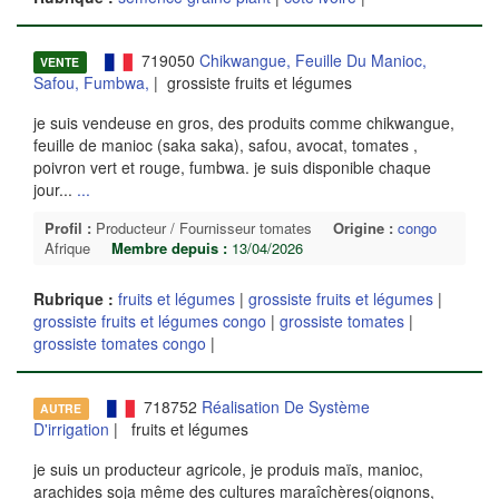
719050
Chikwangue, Feuille Du Manioc,
VENTE
Safou, Fumbwa,
| grossiste fruits et légumes
je suis vendeuse en gros, des produits comme chikwangue,
feuille de manioc (saka saka), safou, avocat, tomates ,
poivron vert et rouge, fumbwa. je suis disponible chaque
jour...
...
Profil :
Producteur / Fournisseur tomates
Origine :
congo
Afrique
Membre depuis :
13/04/2026
Rubrique :
fruits et légumes
|
grossiste fruits et légumes
|
grossiste fruits et légumes congo
|
grossiste tomates
|
grossiste tomates congo
|
718752
Réalisation De Système
AUTRE
D'irrigation
| fruits et légumes
je suis un producteur agricole, je produis maïs, manioc,
arachides soja même des cultures maraîchères(oignons,