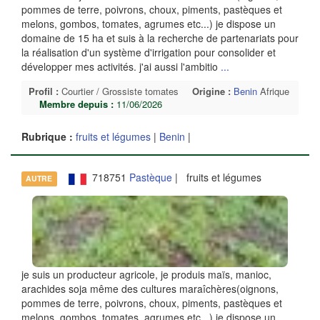
pommes de terre, poivrons, choux, piments, pastèques et
melons, gombos, tomates, agrumes etc...) je dispose un
domaine de 15 ha et suis à la recherche de partenariats pour
la réalisation d'un système d'irrigation pour consolider et
développer mes activités. j'ai aussi l'ambitio
...
Profil :
Courtier / Grossiste tomates
Origine :
Benin
Afrique
Membre depuis :
11/06/2026
Rubrique :
fruits et légumes
|
Benin
|
718751
Pastèque
| fruits et légumes
AUTRE
je suis un producteur agricole, je produis maïs, manioc,
arachides soja même des cultures maraîchères(oignons,
pommes de terre, poivrons, choux, piments, pastèques et
melons, gombos, tomates, agrumes etc...) je dispose un