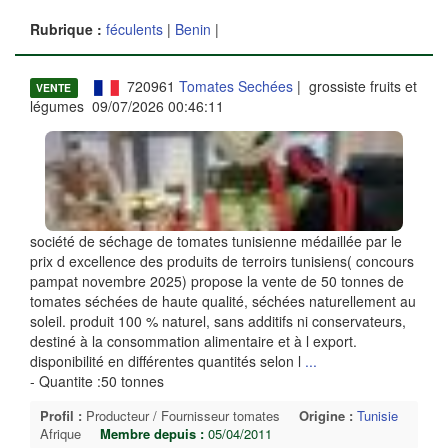
Rubrique :
féculents
|
Benin
|
720961
Tomates Sechées
| grossiste fruits et
VENTE
légumes 09/07/2026 00:46:11
société de séchage de tomates tunisienne médaillée par le
prix d excellence des produits de terroirs tunisiens( concours
pampat novembre 2025) propose la vente de 50 tonnes de
tomates séchées de haute qualité, séchées naturellement au
soleil. produit 100 % naturel, sans additifs ni conservateurs,
destiné à la consommation alimentaire et à l export.
disponibilité en différentes quantités selon l
...
- Quantite :50 tonnes
Profil :
Producteur / Fournisseur tomates
Origine :
Tunisie
Afrique
Membre depuis :
05/04/2011