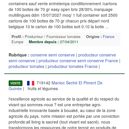
containers sauf vente entretemps conditionnement /cartons
de 100 boites de 70 gr easy open brix 28/30% marquage
multilingues ddm 15/07/2027 moq/ 1 full container soit 2500
cartons de 100 boites de 70 gr chacun prix départ nord
belgique 10 le carton de 100 boites soit 0.10 la boite
...
Profil :
Producteur / Fournisseur tomates
Origine :
France
Europe
Membre depuis :
27/04/2011
Rubrique :
conserve semi conserve
|
producteur conserve
semi conserve
|
producteur conserve semi conserve France
|
producteur tomates
|
producteur tomates France
|
719142
Manioc Seché Et Piment De
VENTE
Guinée
| fruits et légumes
l'excellence agricole au service de la qualité et du respect du
vivant qui sommes-nous ? est une entreprise agro-
industrielle innovante basée à bouaké, au cœur de la zone
agricole du pays. notre mission est portée par une conviction
profonde:all living is sacred (tout vivant est sacré). nous
transformons les ressources de notre terroir en produits de