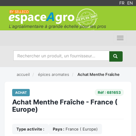
FR
/
EN
Toggle
navigat
accueil
épices aromates
Achat Menthe Fraîche
Réf : 681653
ACHAT
Achat Menthe Fraîche - France (
Europe)
Type activite :
Pays :
France ( Europe)