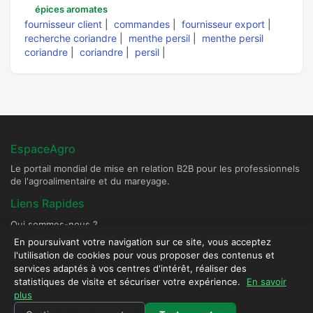
épices aromates
fournisseur client
|
commandes
|
fournisseur export
|
recherche coriandre
|
menthe persil
|
menthe persil
coriandre
|
coriandre
|
persil
|
EspaceAgro
Le portail mondial de mise en relation B2B pour les professionnels
de l'agroalimentaire et du mareyage.
Liens Rapides
Qui sommes-nous ?
Devenir Fournisseur Partenaire
En poursuivant votre navigation sur ce site, vous acceptez
l'utilisation de cookies pour vous proposer des contenus et
Publier une annonce
services adaptés à vos centres d'intérêt, réaliser des
Contact & Sécurité
statistiques de visite et sécuriser votre expérience.
En savoir
plus
Plateforme sécurisée - Tous droits réservés © 2026 EspaceAgro.