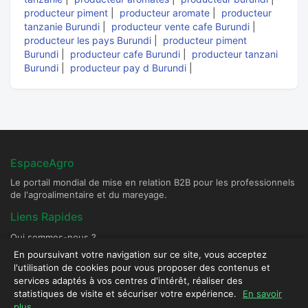
producteur piment
|
producteur aromate
|
producteur
tanzanie Burundi
|
producteur vente cafe Burundi
|
producteur les pays Burundi
|
producteur piment
Burundi
|
producteur cafe Burundi
|
producteur tanzani
Burundi
|
producteur pay d Burundi
|
EspaceAgro
Le portail mondial de mise en relation B2B pour les professionnels
de l'agroalimentaire et du mareyage.
Liens Rapides
Qui sommes-nous ?
Devenir Fournisseur Partenaire
En poursuivant votre navigation sur ce site, vous acceptez
l'utilisation de cookies pour vous proposer des contenus et
Publier une annonce
services adaptés à vos centres d'intérêt, réaliser des
Contact & Sécurité
statistiques de visite et sécuriser votre expérience.
En savoir
plus