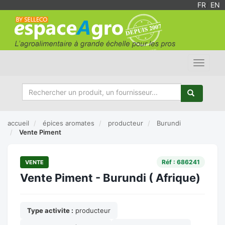
FR
/
EN
Toggle
navigat
accueil
épices aromates
producteur
Burundi
Vente Piment
Réf : 686241
VENTE
Vente Piment - Burundi ( Afrique)
Type activite :
producteur