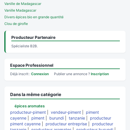
Vanille de Madagascar
Vanille Madagascar
Divers épices bio en grande quantité
Clou de girofle
Producteur Partenaire
Spécialiste B2B.
Espace Professionnel
Déjà inscrit :
Connexion
Publier une annonce ?
Inscription
Dans la même catégorie
épices aromates
producteur-piment
|
vendeur-piment
|
piment
cayenne
|
piment
|
burundi
|
tanzanie
|
producteur
piment cayenne
|
producteur entreprise
|
producteur
tanzanie
|
producteur aromates
|
producteur burundi
|