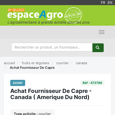
FR
/
EN
Toggle
navigat
accueil
fruits et légumes
courtier
canada
Achat Fournisseur De Capre
Réf : 473786
ACHAT
Achat Fournisseur De Capre -
Canada ( Amerique Du Nord)
Type activite :
courtier