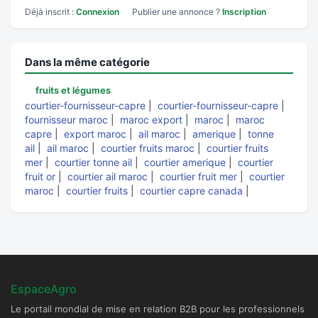
Déjà inscrit :
Connexion
Publier une annonce ?
Inscription
Dans la même catégorie
fruits et légumes
courtier-fournisseur-capre
|
courtier-fournisseur-capre
|
fournisseur maroc
|
maroc export
|
maroc
|
maroc
capre
|
export maroc
|
ail maroc
|
amerique
|
tonne
ail
|
ail maroc
|
courtier fruits maroc
|
courtier fruits
mer
|
courtier tonne ail
|
courtier amerique
|
courtier
fruit or
|
courtier ail maroc
|
courtier fruit mer
|
courtier
maroc
|
courtier fruits
|
courtier capre canada
|
EspaceAgro
Le portail mondial de mise en relation B2B pour les professionnels