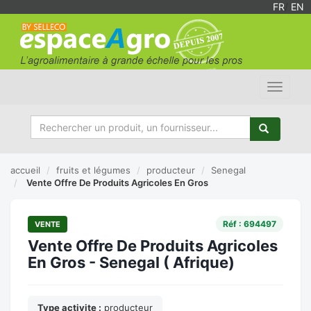
FR
/
EN
Toggle
navigat
accueil
fruits et légumes
producteur
Senegal
Vente Offre De Produits Agricoles En Gros
Réf : 694497
VENTE
Vente Offre De Produits Agricoles
En Gros - Senegal ( Afrique)
Type activite :
producteur