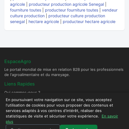
agricole
|
producteur production agricole Senegal
|
fourniture toutes
|
producteur fourniture toutes
|
vendeur
culture production
|
producteur culture production
senegal
|
hectare agricole
|
producteur hectare agricole
EspaceAgro
Le portail mondial de mise en relation B2B pour les professionnels
de l'agroalimentaire et du mareyage.
Liens Rapides
Qui sommes-nous ?
Devenir Fournisseur Partenaire
En poursuivant votre navigation sur ce site, vous acceptez
l'utilisation de cookies pour vous proposer des contenus et
Publier une annonce
services adaptés à vos centres d'intérêt, réaliser des
Contact & Sécurité
statistiques de visite et sécuriser votre expérience.
En savoir
plus
Plateforme sécurisée - Tous droits réservés © 2026 EspaceAgro.