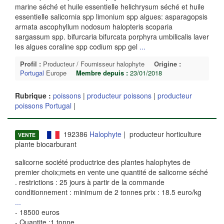
marine séché et huile essentielle helichrysum séché et huile
essentielle salicornia spp limonium spp algues: asparagopsis
armata ascophyllum nodosum halopteris scoparia
sargassum spp. bifurcaria bifurcata porphyra umbilicalis laver
les algues coraline spp codium spp gel
...
Profil :
Producteur / Fournisseur halophyte
Origine :
Portugal
Europe
Membre depuis :
23/01/2018
Rubrique :
poissons
|
producteur poissons
|
producteur
poissons Portugal
|
192386
Halophyte
| producteur horticulture
VENTE
plante biocarburant
salicorne société productrice des plantes halophytes de
premier choix;mets en vente une quantité de salicorne séché
. restrictions : 25 jours à partir de la commande
conditionnement : minimum de 2 tonnes prix : 18.5 euro/kg
...
- 18500 euros
- Quantite :1 tonne