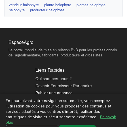
vendeur halophyte
plante halophyte
plantes halophyte
halophyte
producteur halophyte
EspaceAgro
Le portail mondial de mise en relation B2B pour les professionnels
de l'agroalimentaire, fabricants, producteurs et grossistes.
Liens Rapides
Qui sommes-nous ?
Devenir Fournisseur Partenaire
Publier une annonce
En poursuivant votre navigation sur ce site, vous acceptez
l'utilisation de cookies pour vous proposer des contenus et
Contact & Sécurité
services adaptés à vos centres d'intérêt, réaliser des
Plateforme sécurisée - Tous droits réservés © 2026 EspaceAgro.
statistiques de visite et sécuriser votre expérience.
En savoir
Mentions légales
plus