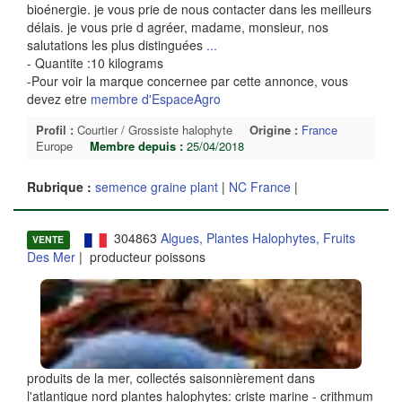
bioénergie. je vous prie de nous contacter dans les meilleurs
délais. je vous prie d agréer, madame, monsieur, nos
salutations les plus distinguées
...
- Quantite :10 kilograms
-Pour voir la marque concernee par cette annonce, vous
devez etre
membre d'EspaceAgro
Profil :
Courtier / Grossiste halophyte
Origine :
France
Europe
Membre depuis :
25/04/2018
Rubrique :
semence graine plant
|
NC France
|
304863
Algues, Plantes Halophytes, Fruits
VENTE
Des Mer
| producteur poissons
produits de la mer, collectés saisonnièrement dans
l'atlantique nord plantes halophytes: criste marine - crithmum