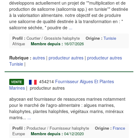
développons actuellement un projet de **multiplication et de
production de salicorne (salicornia spp.) en tunisie** destinée
à la valorisation alimentaire. notre objectif est de produire
une salicorne de qualité destinée à la transformation en : *
salicorne séchée, * poudre de
...
Profil :
Courtier / Grossiste halophyte
Origine :
Tunisie
Afrique
Membre depuis :
16/07/2026
Rubrique :
autres
|
producteur autres
|
producteur autres
Tunisie
|
454214
Fournisseur Algues Et Plantes
VENTE
Marines
| producteur autres
abycean est fournisseur de ressources marines notamment
pour le marché de l'agro-alimentaire : algues marines,
halophytes, plantes halophiles, végétaux marins, minéraux
marins...
...
Profil :
Producteur / Fournisseur halophyte
Origine :
France
Europe
Membre depuis :
04/12/2020