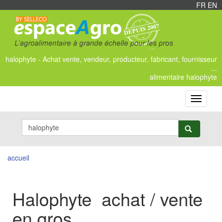
FR
/
EN
halophyte - Achat vente, vendeur, producteur, fabricant, fournisseur
...
alimentaire halophyte
Toggle
navigati
accueil
Halophyte achat / vente
en gros