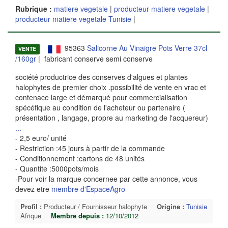
Rubrique :
matiere vegetale
|
producteur matiere vegetale
|
producteur matiere vegetale Tunisie
|
95363
Salicorne Au Vinaigre Pots Verre 37cl
VENTE
/160gr
| fabricant conserve semi conserve
société productrice des conserves d'algues et plantes
halophytes de premier choix .possibilité de vente en vrac et
contenace large et démarqué pour commercialisation
spécéfique au condition de l'acheteur ou partenaire (
présentation , langage, propre au marketing de l'acquereur)
...
- 2,5 euro/ unité
- Restriction :45 jours à partir de la commande
- Conditionnement :cartons de 48 unités
- Quantite :5000pots/mois
-Pour voir la marque concernee par cette annonce, vous
devez etre
membre d'EspaceAgro
Profil :
Producteur / Fournisseur halophyte
Origine :
Tunisie
Afrique
Membre depuis :
12/10/2012