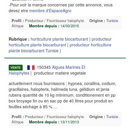
-Pour voir la marque concernee par cette annonce, vous
devez etre
membre d'EspaceAgro
Profil :
Producteur / Fournisseur halophyte
Origine :
Tunisie
Afrique
Membre depuis :
14/03/2015
Rubrique :
horticulture plante biocarburant
|
producteur
horticulture plante biocarburant
|
producteur horticulture
plante biocarburant Tunisie
|
150345
Algues Marines Et
VENTE
Halophytes
| producteur matiere vegetale
actuellement nous fournissons ; hypnea, corallina, codium,
gracillaires, halopteris, halimeda tuna, gélidium et jania
rubens quantité de 10 kg miinimum. conditionement en pp
box broyage fin ou en sac pp de 40 litres pour produit en
feuilles séchage à 85 %
...
Profil :
Producteur / Fournisseur halophyte
Origine :
Tunisie
Afrique
Membre depuis :
13/11/2013