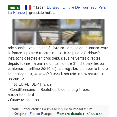
712894
Livraison D huile De Tournesol Vers
VENTE
La France
| grossiste huiles
prix spécial (volume limité) livraison d huile de tournesol vers
la france à partir d un camion (31 à 33 palettes) ddp/cif:
livraisons directes en gros depuis l'usine ventes directes
depuis l'usine: (à partir d'un camion de 31 - 32 palettes ou
conteneur maritime 20/40 fcl) rsfo régulier/rsfo pour la friture
l'emballage : 0, 9/1//2/3/5/10/20 litres rsfo 100% naturel: 1,
36 eur/l. d
...
- 1,36 EUR/L. DDP France
- Conditionnement :Bouteilles, bidons, bag in box,
eurocubes, flexi
- Quantite :230000
Profil :
Producteur / Fournisseur huile tournesol friture
Origine :
France
Europe
Membre depuis :
16/09/2022