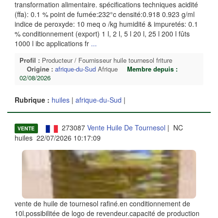
transformation alimentaire. spécifications techniques acidité
(ffa): 0.1 % point de fumée:232°c densité:0.918 0.923 g/ml
indice de peroxyde: 10 meq o /kg humidité & impuretés: 0.1
% conditionnement (export) 1 l, 2 l, 5 l 20 l, 25 l 200 l fûts
1000 l ibc applications fr
...
Profil :
Producteur / Fournisseur huile tournesol friture
Origine :
afrique-du-Sud
Afrique
Membre depuis :
02/08/2026
Rubrique :
huiles
|
afrique-du-Sud
|
273087
Vente Huile De Tournesol
| NC
VENTE
huiles 22/07/2026 10:17:09
vente de huile de tournesol rafiné.en conditionnement de
10l.possibilitée de logo de revendeur.capacité de production