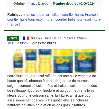
Origine :
France
Europe
Membre depuis :
02/09/2024
Rubrique :
huiles
|
courtier huiles
|
courtier huiles France
|
courtier huile tournesol friture
|
courtier huile tournesol friture
France
|
683022
Huile De Tournesol Raffinée
VENTE
1l/3l/5l/20l/25l
| grossiste huiles
notre huile de tournesol raffinée est une huile végétale de
haute qualité, obtenue à partir de graines de tournesol
soigneusement sélectionnées et traitées selon un procédé
de raffinage rigoureux. inodore et au goût neutre, elle est
idéale pour une cuisson saine, la friture, ainsi que pour l
assaisonnement de vos plats quotidiens. sa richesse
naturelle en vitamine e et en acides gras insaturés
...