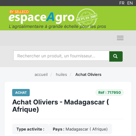
FR
/
EN
Toggle
navigat
accueil
huiles
Achat Oliviers
Réf : 717950
ACHAT
Achat Oliviers - Madagascar (
Afrique)
Type activite :
Pays :
Madagascar ( Afrique)