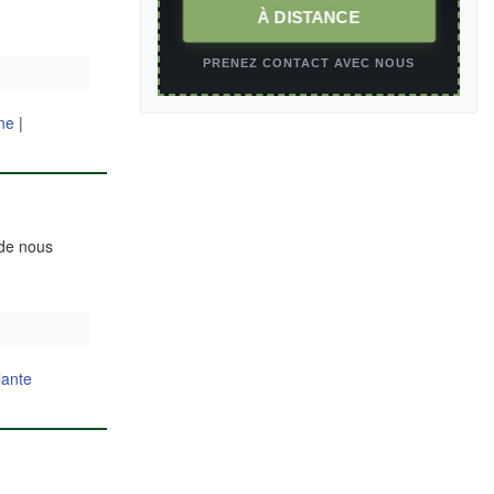
À DISTANCE
PRENEZ CONTACT AVEC NOUS
ne
|
 de nous
lante