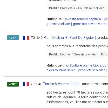
Profil :
Producteur / Fournisseur olivier
Rubrique :
Investissement capitaux
|
gr
grossiste olivier
|
grossiste olivier Maroc
721640
Plant D'olivier Et Plant De Figuier
| produc
ACHAT
nous sommes a la recherche des producte
Profil :
Courtier / Grossiste olivier
Orig
Rubrique :
horticulture plante biocarbu
biocarburant Benin
|
producteur olivier
|
720942
Terrain à Vendre 200h
| mine terrain con
VENTE
200 hectares, dont 70 hectares sont planté
culture de légumes. la terre contient de l'
d'informations, veuillez me contacter s