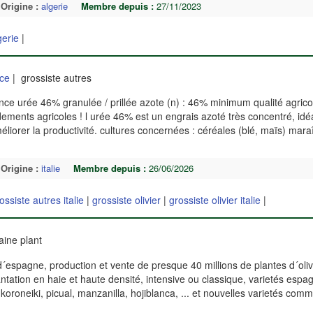
Origine :
algerie
Membre depuis :
27/11/2023
gerie
|
ce
| grossiste autres
ce urée 46% granulée / prillée azote (n) : 46% minimum qualité agrico
ements agricoles ! l urée 46% est un engrais azoté très concentré, idé
méliorer la productivité. cultures concernées : céréales (blé, maïs) mar
Origine :
italie
Membre depuis :
26/06/2026
ossiste autres italie
|
grossiste olivier
|
grossiste olivier italie
|
aine plant
 d´espagne, production et vente de presque 40 millions de plantes d´oliv
antation en haie et haute densité, intensive ou classique, varietés espa
oneiki, picual, manzanilla, hojiblanca, ... et nouvelles varietés comm