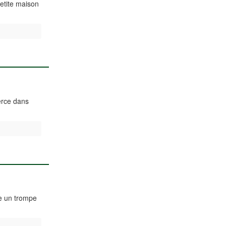
petite maison
xerce dans
te un trompe