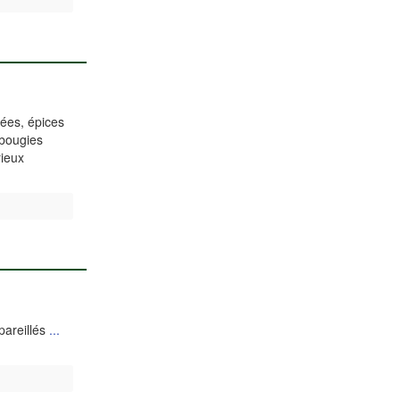
hées, épices
 bougies
rieux
pareillés
...