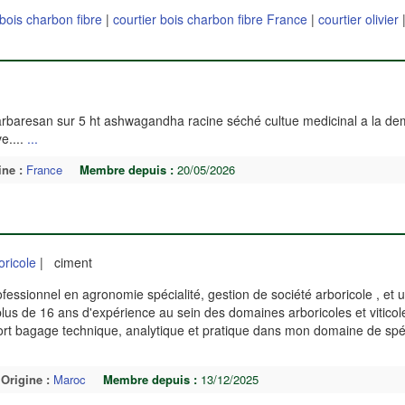
 bois charbon fibre
|
courtier bois charbon fibre France
|
courtier olivier
barbaresan sur 5 ht ashwagandha racine séché cultue medicinal a la d
ve....
...
ine :
France
Membre depuis :
20/05/2026
ricole
| ciment
essionnel en agronomie spécialité, gestion de société arboricole , et 
 plus de 16 ans d'expérience au sein des domaines arboricoles et viticol
 fort bagage technique, analytique et pratique dans mon domaine de spéc
Origine :
Maroc
Membre depuis :
13/12/2025