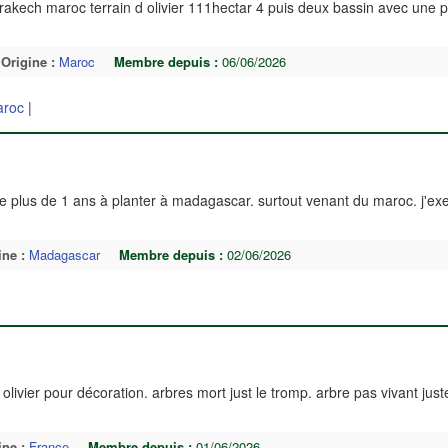
rrakech maroc terrain d olivier 111hectar 4 puis deux bassin avec une 
Origine :
Maroc
Membre depuis :
06/06/2026
roc
|
s de plus de 1 ans à planter à madagascar. surtout venant du maroc. j'e
ine :
Madagascar
Membre depuis :
02/06/2026
olivier pour décoration. arbres mort just le tromp. arbre pas vivant jus
ine :
France
Membre depuis :
01/06/2026