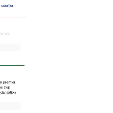
|
courtier
emande
un premier
es trop
ialisation