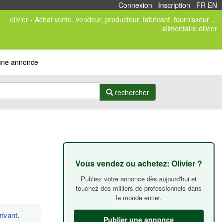
Connexion
|
Inscription
|
FR
/
EN
olivier - Achat vente, vendeur, producteur, fabricant, fournisseur ...
alimentaire olivier
 une annonce
rechercher
Vous vendez ou achetez: Olivier ?
Publiez votre annonce dès aujourd'hui et
touchez des milliers de professionnels dans
le monde entier.
rivant
.
Publier une annonce