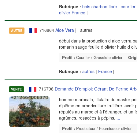
Rubrique :
bois charbon fibre
|
courtier
olivier France
|
716864
Aloe Vera
| autres
AUTRE
début dans la production d aloe verra 
romarin sauge feuille d olivier huile d oli
Profil :
Courtier / Grossiste olivier
Orig
Rubrique :
autres
|
France
|
716798
Demande D'emploi: Gérant De Ferme Arbo
VENTE
homme marocain, titulaire du master prof
diplôme en arboriculture fruitière. avoir
réputés au maroc et à l'étranger, et un
agrûmes, rosacées à pépins,
...
Profil :
Producteur / Fournisseur olivier