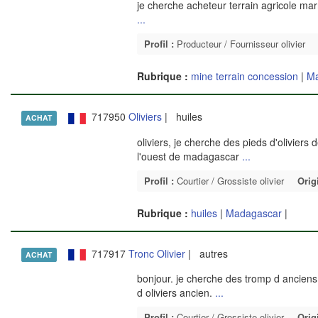
je cherche acheteur terrain agricole ma
...
Profil :
Producteur / Fournisseur olivier
Rubrique :
mine terrain concession
|
Ma
717950
Oliviers
| huiles
ACHAT
oliviers, je cherche des pieds d'olivier
l'ouest de madagascar
...
Profil :
Courtier / Grossiste olivier
Orig
Rubrique :
huiles
|
Madagascar
|
717917
Tronc Olivier
| autres
ACHAT
bonjour. je cherche des tromp d anciens 
d oliviers ancien.
...
Profil :
Courtier / Grossiste olivier
Orig