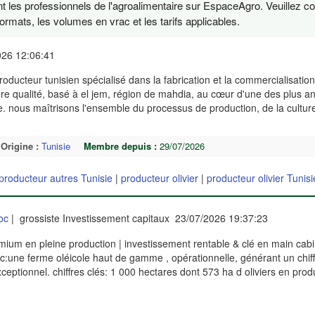
t les professionnels de l'agroalimentaire sur EspaceAgro. Veuillez c
ormats, les volumes en vrac et les tarifs applicables.
026 12:06:41
roducteur tunisien spécialisé dans la fabrication et la commercialisation
ère qualité, basé à el jem, région de mahdia, au cœur d'une des plus a
ie. nous maîtrisons l'ensemble du processus de production, de la culture
Origine :
Tunisie
Membre depuis :
29/07/2026
producteur autres Tunisie
|
producteur olivier
|
producteur olivier Tunisi
oc
| grossiste Investissement capitaux 23/07/2026 19:37:23
emium en pleine production | investissement rentable & clé en main cab
c:une ferme oléicole haut de gamme , opérationnelle, générant un chiffr
ceptionnel. chiffres clés: 1 000 hectares dont 573 ha d oliviers en prod