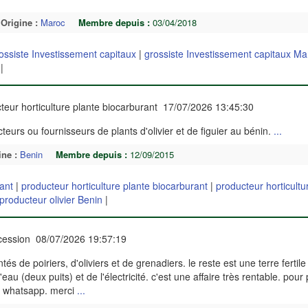
Origine :
Maroc
Membre depuis :
03/04/2018
ossiste Investissement capitaux
|
grossiste Investissement capitaux Ma
|
teur horticulture plante biocarburant 17/07/2026 13:45:30
urs ou fournisseurs de plants d'olivier et de figuier au bénin.
...
ine :
Benin
Membre depuis :
12/09/2015
rant
|
producteur horticulture plante biocarburant
|
producteur horticultu
producteur olivier Benin
|
cession 08/07/2026 19:57:19
s de poiriers, d'oliviers et de grenadiers. le reste est une terre fertile
eau (deux puits) et de l'électricité. c'est une affaire très rentable. pour 
ur whatsapp. merci
...