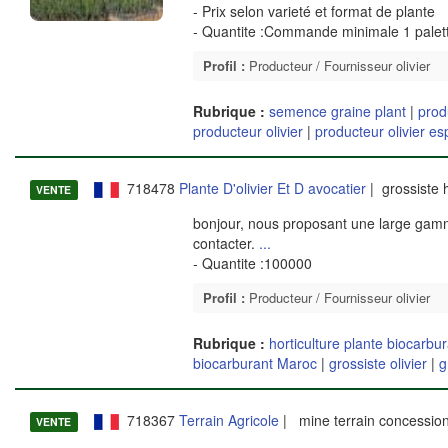
- Prix selon varieté et format de plante
- Quantite :Commande minimale 1 palet
Profil :
Producteur / Fournisseur olivier
Rubrique :
semence graine plant
|
prod
producteur olivier
|
producteur olivier e
718478
Plante D'olivier Et D avocatier
| grossiste 
VENTE
bonjour, nous proposant une large gamme
contacter.
...
- Quantite :100000
Profil :
Producteur / Fournisseur olivier
Rubrique :
horticulture plante biocarbu
biocarburant Maroc
|
grossiste olivier
|
g
718367
Terrain Agricole
| mine terrain concessio
VENTE