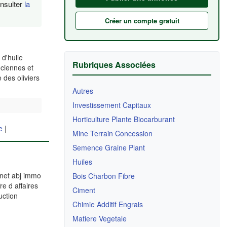
onsulter
la
Créer un compte gratuit
 d'huile
Rubriques Associées
nciennes et
 des oliviers
Autres
Investissement Capitaux
Horticulture Plante Biocarburant
e
|
Mine Terrain Concession
Semence Graine Plant
Huiles
inet abj immo
Bois Charbon Fibre
e d affaires
Ciment
uction
Chimie Additif Engrais
Matiere Vegetale