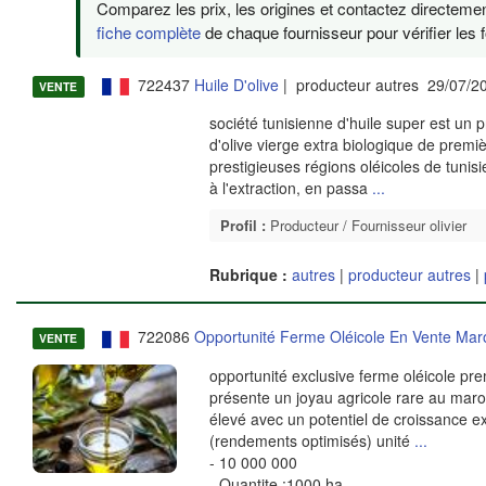
Comparez les prix, les origines et contactez directemen
fiche complète
de chaque fournisseur pour vérifier les f
722437
Huile D'olive
| producteur autres 29/07/2
VENTE
société tunisienne d'huile super est un p
d'olive vierge extra biologique de premi
prestigieuses régions oléicoles de tunis
à l'extraction, en passa
...
Profil :
Producteur / Fournisseur olivier
Rubrique :
autres
|
producteur autres
|
722086
Opportunité Ferme Oléicole En Vente Mar
VENTE
opportunité exclusive ferme oléicole pr
présente un joyau agricole rare au maro
élevé avec un potentiel de croissance ex
(rendements optimisés) unité
...
- 10 000 000
- Quantite :1000 ha