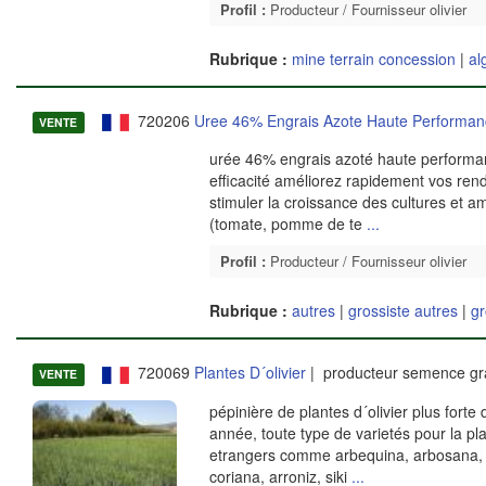
Profil :
Producteur / Fournisseur olivier
Rubrique :
mine terrain concession
|
al
720206
Uree 46% Engrais Azote Haute Performan
VENTE
urée 46% engrais azoté haute performan
efficacité améliorez rapidement vos rend
stimuler la croissance des cultures et a
(tomate, pomme de te
...
Profil :
Producteur / Fournisseur olivier
Rubrique :
autres
|
grossiste autres
|
gr
720069
Plantes D´olivier
| producteur semence gr
VENTE
pépinière de plantes d´olivier plus forte
année, toute type de varietés pour la pl
etrangers comme arbequina, arbosana, kor
coriana, arroniz, siki
...