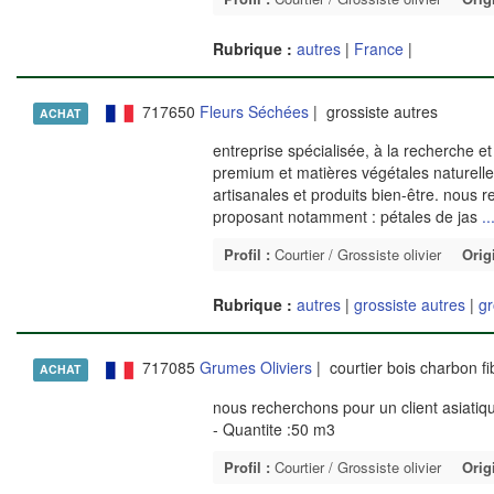
Rubrique :
autres
|
France
|
717650
Fleurs Séchées
| grossiste autres
ACHAT
entreprise spécialisée, à la recherche e
premium et matières végétales naturelle
artisanales et produits bien-être. nous 
proposant notamment : pétales de jas
..
Profil :
Courtier / Grossiste olivier
Orig
Rubrique :
autres
|
grossiste autres
|
gr
717085
Grumes Oliviers
| courtier bois charbon f
ACHAT
nous recherchons pour un client asiatiq
- Quantite :50 m3
Profil :
Courtier / Grossiste olivier
Orig