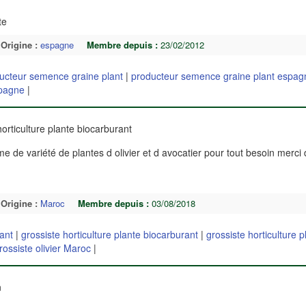
te
Origine :
espagne
Membre depuis :
23/02/2012
ucteur semence graine plant
|
producteur semence graine plant espag
spagne
|
horticulture plante biocarburant
 de variété de plantes d olivier et d avocatier pour tout besoin merci
Origine :
Maroc
Membre depuis :
03/08/2018
rant
|
grossiste horticulture plante biocarburant
|
grossiste horticulture p
rossiste olivier Maroc
|
n