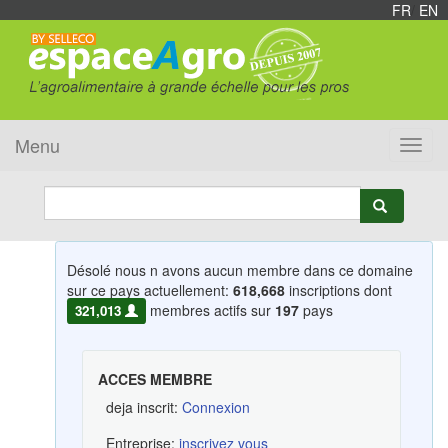
FR
/
EN
Menu
Toggl
navig
Désolé nous n avons aucun membre dans ce domaine
sur ce pays actuellement:
618,668
inscriptions dont
membres actifs sur
197
pays
321,013
ACCES MEMBRE
deja inscrit:
Connexion
Entreprise:
inscrivez vous