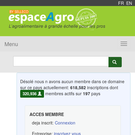
FR
/
EN
Menu
Toggl
navig
Désolé nous n avons aucun membre dans ce domaine
sur ce pays actuellement:
618,582
inscriptions dont
membres actifs sur
197
pays
320,936
ACCES MEMBRE
deja inscrit:
Connexion
Entreprise:
inscrivez vous