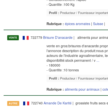
- Quantite :100 Kg
Profil :
Producteur / Fournisseur importan
Rubrique :
épices aromates
|
Suisse
|
722779
Brisure D'anacarde
| aliments pour anim
VENTE
vente en gros:brisures d'anacarde propre
l'annonce description du produit:nous pr
acteurs de l'industrie agroalimentaire, l
disponibilité:stock permanent / v
...
- 180000
- Quantite :10 tonnes
Profil :
Producteur / Fournisseur importan
Rubrique :
aliments pour animaux
|
cot
722740
Amande De Karité
| grossiste fruits secs 
AUTRE