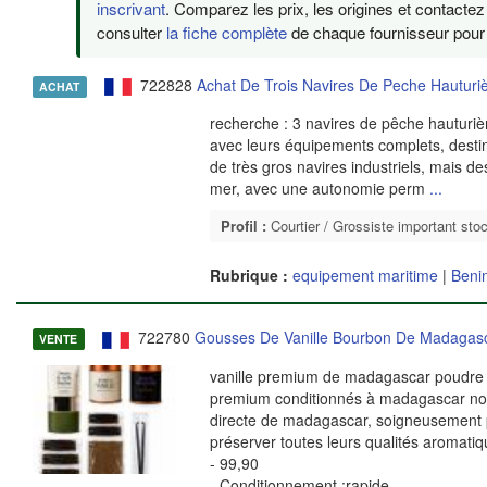
inscrivant
. Comparez les prix, les origines et contacte
consulter
la fiche complète
de chaque fournisseur pour v
722828
Achat De Trois Navires De Peche Hauturi
ACHAT
recherche : 3 navires de pêche hauturiè
avec leurs équipements complets, desti
de très gros navires industriels, mais 
mer, avec une autonomie perm
...
Profil :
Courtier / Grossiste important sto
Rubrique :
equipement maritime
|
Beni
722780
Gousses De Vanille Bourbon De Madagas
VENTE
vanille premium de madagascar poudre de
premium conditionnés à madagascar nou
directe de madagascar, soigneusement p
préserver toutes leurs qualités aromatiq
- 99,90
- Conditionnement :rapide