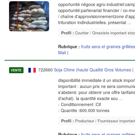
opportunité négoce agro-industriel:cam
opportunité:partenariat financier / co-
/ chaîne d'approvisionnementzone d'appr
trituration indindustrielles. présentat
...
Profil :
Courtier / Grossiste important sto
Rubrique :
fruits secs et graines grillée
Mali
|
722660
Soja Chine (haute Qualité Gros Volumes
| 
VENTE
disponibilité immédiate d un stock import
important : aucun prix ne sera communi
s'abstenir. pour obtenir une offre tarifai
d'achat). la quantité exacte sou
...
- Conditionnement :Cif
- Quantite :600.000 tonnes
Profil :
Producteur / Fournisseur importan
Rubrique :
fruits secs et graines grillée