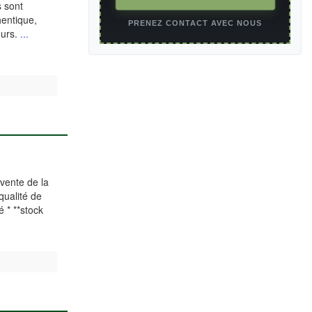
s sont
hentique,
PRENEZ CONTACT AVEC NOUS
eurs.
...
 vente de la
qualité de
é * **stock