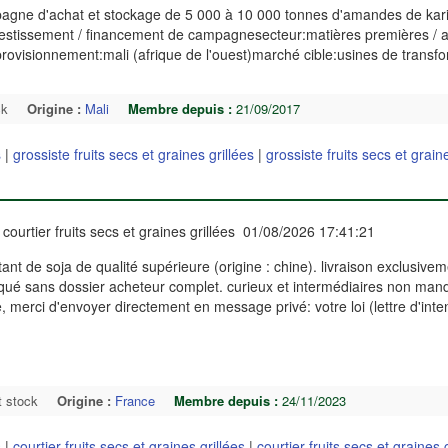
pagne d'achat et stockage de 5 000 à 10 000 tonnes d'amandes de kari
investissement / financement de campagnesecteur:matières premières / a
ovisionnement:mali (afrique de l'ouest)marché cible:usines de transfo
ck
Origine :
Mali
Membre depuis :
21/09/2017
s
|
grossiste fruits secs et graines grillées
|
grossiste fruits secs et grain
courtier fruits secs et graines grillées 01/08/2026 17:41:21
ant de soja de qualité supérieure (origine : chine). livraison exclusiveme
qué sans dossier acheteur complet. curieux et intermédiaires non man
re, merci d'envoyer directement en message privé: votre loi (lettre d'inte
t stock
Origine :
France
Membre depuis :
24/11/2023
s
|
courtier fruits secs et graines grillées
|
courtier fruits secs et graines 