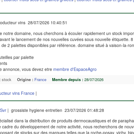
oducteur vins 28/07/2026 10:40:51
de notre domaine, nous cherchons à écouler rapidement un stock impor
n, avant le lancement de nos nouvelles cuvées sous nouvelle étiquette. 8
us de 2 palettes disponibles par référence. domaine situé à vaison-la-ro
eilles par palette
rents
te annonce, vous devez etre
membre d'EspaceAgro
t stock
Origine :
France
Membre depuis :
28/07/2026
ucteur vins France
|
 Svr
| grossiste hygiene entretien 23/07/2026 01:48:28
pécialisé dans la distribution de produits dermocaustiques et de paraph
e cadre du développement de notre activité, nous recherchons de nou
isposant de stocks sur des marques telles que la roche-posay, vichy, bi