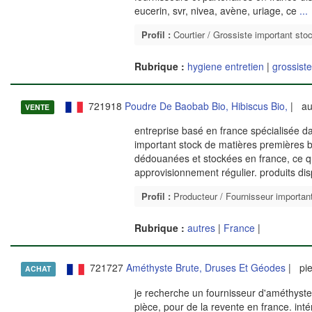
eucerin, svr, nivea, avène, uriage, ce
...
Profil :
Courtier / Grossiste important sto
Rubrique :
hygiene entretien
|
grossiste
721918
Poudre De Baobab Bio, Hibiscus Bio,
| au
VENTE
entreprise basé en france spécialisée dan
important stock de matières premières b
dédouanées et stockées en france, ce 
approvisionnement régulier. produits di
Profil :
Producteur / Fournisseur importan
Rubrique :
autres
|
France
|
721727
Améthyste Brute, Druses Et Géodes
| pie
ACHAT
je recherche un fournisseur d'améthyste
pièce, pour de la revente en france. in