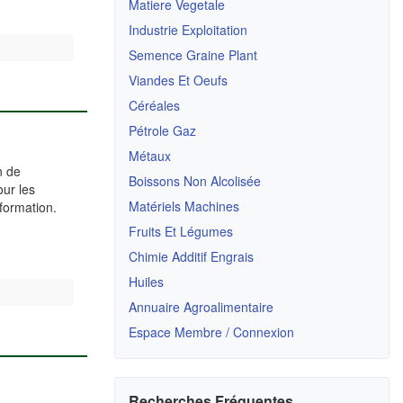
Matiere Vegetale
Industrie Exploitation
Semence Graine Plant
Viandes Et Oeufs
Céréales
Pétrole Gaz
Métaux
n de
Boissons Non Alcolisée
our les
Matériels Machines
sformation.
Fruits Et Légumes
Chimie Additif Engrais
Huiles
Annuaire Agroalimentaire
Espace Membre / Connexion
Recherches Fréquentes