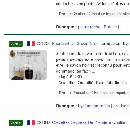
contacter avec photos/vidéos réelles du s
Profil :
Courtier / Grossiste important sto
Rubrique :
pierre roche
|
France
|
721720
Fabricant De Savon Noir
| producteur hyg
VENTE
# fabricant de savon noir : tradition, sa
peau ? découvrez le savon noir marocain,
être. le savon noir est reconnu pour netto
gommage. sa fabri
...
- 1kg 3.5 USD
- Quantite :IQuantité disponible llimitée
Profil :
Producteur / Fournisseur importan
Rubrique :
hygiene entretien
|
producte
721612
Crevettes Séchées De Première Qualité
| 
VENTE