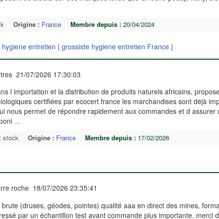
ck
Origine :
France
Membre depuis :
20/04/2024
 hygiene entretien
|
grossiste hygiene entretien France
|
tres 21/07/2026 17:30:03
s l importation et la distribution de produits naturels africains, propos
iologiques certifiées par ecocert france les marchandises sont déjà im
qui nous permet de répondre rapidement aux commandes et d assurer 
sponi
...
t stock
Origine :
France
Membre depuis :
17/02/2026
rre roche 18/07/2026 23:35:41
 brute (druses, géodes, pointes) qualité aaa en direct des mines, form
téressé par un échantillon test avant commande plus importante. merci 