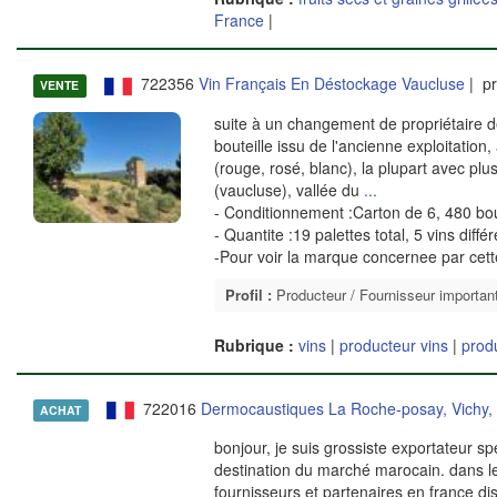
France
|
722356
Vin Français En Déstockage Vaucluse
| pr
VENTE
suite à un changement de propriétaire 
bouteille issu de l'ancienne exploitatio
(rouge, rosé, blanc), la plupart avec pl
(vaucluse), vallée du
...
- Conditionnement :Carton de 6, 480 bout
- Quantite :19 palettes total, 5 vins diffé
-Pour voir la marque concernee par cet
Profil :
Producteur / Fournisseur importan
Rubrique :
vins
|
producteur vins
|
prod
722016
Dermocaustiques La Roche-posay, Vichy,
ACHAT
bonjour, je suis grossiste exportateur s
destination du marché marocain. dans l
fournisseurs et partenaires en france d