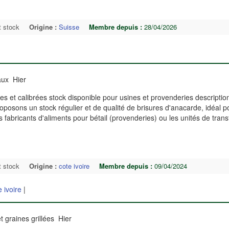
t stock
Origine :
Suisse
Membre depuis :
28/04/2026
aux Hier
s et calibrées stock disponible pour usines et provenderies descriptio
oposons un stock régulier et de qualité de brisures d'anacarde, idéal p
es fabricants d'aliments pour bétail (provenderies) ou les unités de tran
t stock
Origine :
cote ivoire
Membre depuis :
09/04/2024
e ivoire
|
et graines grillées Hier