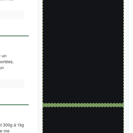
e un
portées,
un
at 300g à 1kg
de me