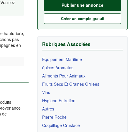
Veuillez
Publier une annonce
Créer un compte gratuit
e hauturière,
rchons pas
Rubriques Associées
campagnes en
Equipement Maritime
épices Aromates
Aliments Pour Animaux
Fruits Secs Et Graines Grillées
Vins
Hygiene Entretien
oduits
 provenance
Autres
n de
Pierre Roche
Coquillage Crustacé