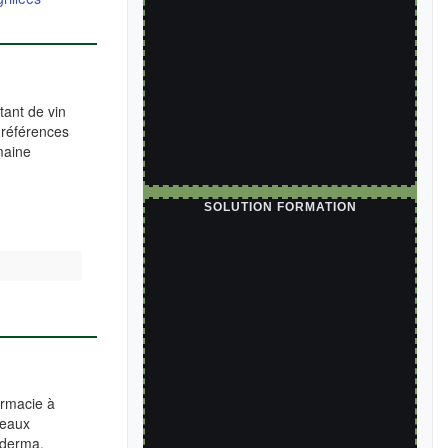
tant de vin
 références
maine
SOLUTION FORMATION
armacie à
veaux
oderma,