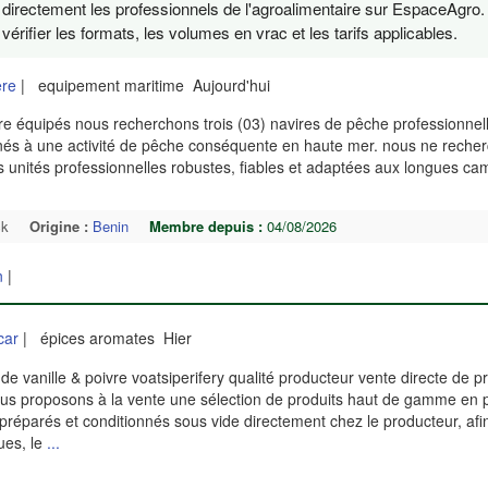
z directement les professionnels de l'agroalimentaire sur EspaceAgro. 
érifier les formats, les volumes en vrac et les tarifs applicables.
ère
| equipement maritime Aujourd'hui
re équipés nous recherchons trois (03) navires de pêche professionnell
nés à une activité de pêche conséquente en haute mer. nous ne reche
des unités professionnelles robustes, fiables et adaptées aux longues 
ck
Origine :
Benin
Membre depuis :
04/08/2026
n
|
car
| épices aromates Hier
 vanille & poivre voatsiperifery qualité producteur vente directe de pr
s proposons à la vente une sélection de produits haut de gamme en
réparés et conditionnés sous vide directement chez le producteur, afi
ues, le
...