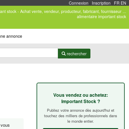
Connexion
|
Inscription
|
FR
/
EN
ant stock - Achat vente, vendeur, producteur, fabricant, fournisseur ...
alimentaire important stock
 une annonce
rechercher
Vous vendez ou achetez:
Important Stock ?
Publiez votre annonce dès aujourd'hui et
touchez des milliers de professionnels dans
le monde entier.
n vous