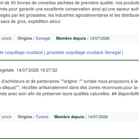
t de 50 tonnes de crevettes séchées de première qualité. nos produit
més pour garantir une excellente conservation ainsi qu'une saveur aut
gés par les grossistes, les industries agroalimentaires et les distribut
sacs de gros, expédition sécur
t stock
Origine :
Senegal
Membre depuis :
13/07/2026
te coquillage crustacé
|
grossiste coquillage crustacé Senegal
|
egetale 14/07/2026 19:27:52
d'acheteurs et de partenaires **origine :** tunisie nous proposons à la
a siliqua)**, récoltée artisanalement dans des zones reconnues pour la 
nnés avec soin afin de préserver leurs qualités naturelles. ## disponibilit
t stock
Origine :
Tunisie
Membre depuis :
14/07/2026