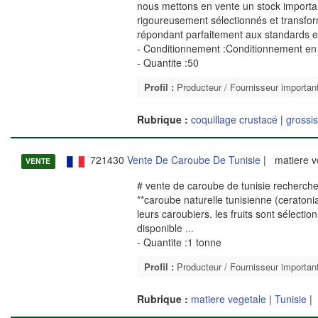
nous mettons en vente un stock importan
rigoureusement sélectionnés et transfor
répondant parfaitement aux standards exi
- Conditionnement :Conditionnement en 
- Quantite :50
Profil :
Producteur / Fournisseur importan
Rubrique :
coquillage crustacé
|
grossis
721430
Vente De Caroube De Tunisie
| matiere v
VENTE
# vente de caroube de tunisie recherche 
**caroube naturelle tunisienne (ceratoni
leurs caroubiers. les fruits sont sélectio
disponible
...
- Quantite :1 tonne
Profil :
Producteur / Fournisseur importan
Rubrique :
matiere vegetale
|
Tunisie
|