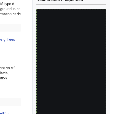
té type d
gro-industrie
rmation et de
es grillées
nt en cif.
datés,
ntion
grillées