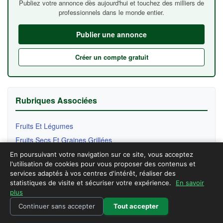
Publiez votre annonce dès aujourd'hui et touchez des milliers de
professionnels dans le monde entier.
Publier une annonce
Créer un compte gratuit
Rubriques Associées
Fruits Et Légumes
Fruits Secs Et Graines Grillées
Hygiene Entretien
En poursuivant votre navigation sur ce site, vous acceptez
l'utilisation de cookies pour vous proposer des contenus et
Huiles
services adaptés à vos centres d'intérêt, réaliser des
Boissons Non Alcolisée
statistiques de visite et sécuriser votre expérience.
En savoir
plus
Semence Graine Plant
Continuer sans accepter
Tout accepter
Autres