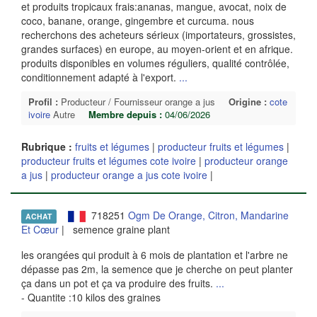
et produits tropicaux frais:ananas, mangue, avocat, noix de
coco, banane, orange, gingembre et curcuma. nous
recherchons des acheteurs sérieux (importateurs, grossistes,
grandes surfaces) en europe, au moyen-orient et en afrique.
produits disponibles en volumes réguliers, qualité contrôlée,
conditionnement adapté à l'export.
...
Profil :
Producteur / Fournisseur orange a jus
Origine :
cote
ivoire
Autre
Membre depuis :
04/06/2026
Rubrique :
fruits et légumes
|
producteur fruits et légumes
|
producteur fruits et légumes cote ivoire
|
producteur orange
a jus
|
producteur orange a jus cote ivoire
|
718251
Ogm De Orange, Citron, Mandarine
ACHAT
Et Cœur
| semence graine plant
les orangées qui produit à 6 mois de plantation et l'arbre ne
dépasse pas 2m, la semence que je cherche on peut planter
ça dans un pot et ça va produire des fruits.
...
- Quantite :10 kilos des graines