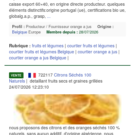
caisse export 60×40, en origine directe producteur. quelques
éléments distinctifs:origine portugal (ue), certifications bio ue,
globalg.a.p., grasp,
...
Profil :
Producteur / Fournisseur orange a jus
Origine :
Belgique
Europe
Membre depuis :
28/07/2026
Rubrique :
fruits et légumes
|
courtier fruits et légumes
|
courtier fruits et légumes Belgique
|
courtier orange a jus
|
courtier orange a jus Belgique
|
722117
Citrons Séchés 100
VENTE
Naturels
| detaillant fruits secs et graines grillées
24/07/2026 12:23:10
nous proposons des citrons et des oranges séchés 100 %
naturels, sans aucun additif, d'origine algérienne. nous