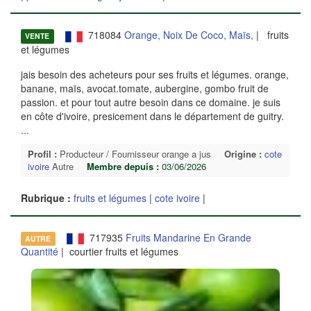
718084
Orange, Noix De Coco, Maïs,
| fruits
VENTE
et légumes
jais besoin des acheteurs pour ses fruits et légumes. orange,
banane, maïs, avocat.tomate, aubergine, gombo fruit de
passion. et pour tout autre besoin dans ce domaine. je suis
en côte d'ivoire, presicement dans le département de guitry.
...
Profil :
Producteur / Fournisseur orange a jus
Origine :
cote
ivoire
Autre
Membre depuis :
03/06/2026
Rubrique :
fruits et légumes
|
cote ivoire
|
717935
Fruits Mandarine En Grande
AUTRE
Quantité
| courtier fruits et légumes