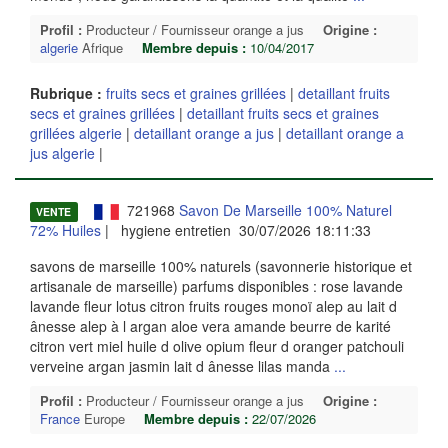
Profil :
Producteur / Fournisseur orange a jus
Origine :
algerie
Afrique
Membre depuis :
10/04/2017
Rubrique :
fruits secs et graines grillées
|
detaillant fruits
secs et graines grillées
|
detaillant fruits secs et graines
grillées algerie
|
detaillant orange a jus
|
detaillant orange a
jus algerie
|
721968
Savon De Marseille 100% Naturel
VENTE
72% Huiles
| hygiene entretien 30/07/2026 18:11:33
savons de marseille 100% naturels (savonnerie historique et
artisanale de marseille) parfums disponibles : rose lavande
lavande fleur lotus citron fruits rouges monoï alep au lait d
ânesse alep à l argan aloe vera amande beurre de karité
citron vert miel huile d olive opium fleur d oranger patchouli
verveine argan jasmin lait d ânesse lilas manda
...
Profil :
Producteur / Fournisseur orange a jus
Origine :
France
Europe
Membre depuis :
22/07/2026