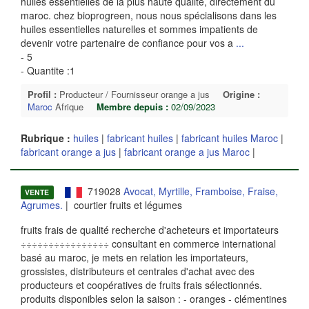
huiles essentielles de la plus haute qualité, directement du
maroc. chez bioprogreen, nous nous spécialisons dans les
huiles essentielles naturelles et sommes impatients de
devenir votre partenaire de confiance pour vos a
...
- 5
- Quantite :1
Profil :
Producteur / Fournisseur orange a jus
Origine :
Maroc
Afrique
Membre depuis :
02/09/2023
Rubrique :
huiles
|
fabricant huiles
|
fabricant huiles Maroc
|
fabricant orange a jus
|
fabricant orange a jus Maroc
|
719028
Avocat, Myrtille, Framboise, Fraise,
VENTE
Agrumes.
| courtier fruits et légumes
fruits frais de qualité recherche d'acheteurs et importateurs
÷÷÷÷÷÷÷÷÷÷÷÷÷÷÷÷ consultant en commerce international
basé au maroc, je mets en relation les importateurs,
grossistes, distributeurs et centrales d'achat avec des
producteurs et coopératives de fruits frais sélectionnés.
produits disponibles selon la saison : - oranges - clémentines