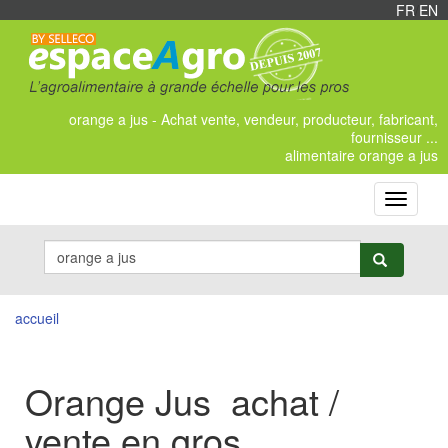
FR
/
EN
orange a jus - Achat vente, vendeur, producteur, fabricant,
fournisseur ...
alimentaire orange a jus
Toggle
navigati
accueil
Orange Jus achat /
vente en gros