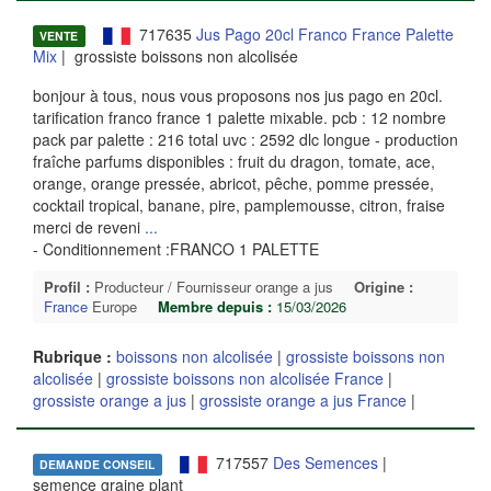
717635
Jus Pago 20cl Franco France Palette
VENTE
Mix
| grossiste boissons non alcolisée
bonjour à tous, nous vous proposons nos jus pago en 20cl.
tarification franco france 1 palette mixable. pcb : 12 nombre
pack par palette : 216 total uvc : 2592 dlc longue - production
fraîche parfums disponibles : fruit du dragon, tomate, ace,
orange, orange pressée, abricot, pêche, pomme pressée,
cocktail tropical, banane, pire, pamplemousse, citron, fraise
merci de reveni
...
- Conditionnement :FRANCO 1 PALETTE
Profil :
Producteur / Fournisseur orange a jus
Origine :
France
Europe
Membre depuis :
15/03/2026
Rubrique :
boissons non alcolisée
|
grossiste boissons non
alcolisée
|
grossiste boissons non alcolisée France
|
grossiste orange a jus
|
grossiste orange a jus France
|
717557
Des Semences
|
DEMANDE CONSEIL
semence graine plant