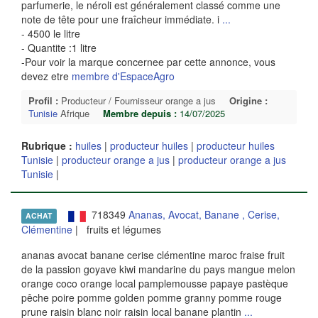
parfumerie, le néroli est généralement classé comme une
note de tête pour une fraîcheur immédiate. i
...
- 4500 le litre
- Quantite :1 litre
-Pour voir la marque concernee par cette annonce, vous
devez etre
membre d'EspaceAgro
Profil :
Producteur / Fournisseur orange a jus
Origine :
Tunisie
Afrique
Membre depuis :
14/07/2025
Rubrique :
huiles
|
producteur huiles
|
producteur huiles
Tunisie
|
producteur orange a jus
|
producteur orange a jus
Tunisie
|
718349
Ananas, Avocat, Banane , Cerise,
ACHAT
Clémentine
| fruits et légumes
ananas avocat banane cerise clémentine maroc fraise fruit
de la passion goyave kiwi mandarine du pays mangue melon
orange coco orange local pamplemousse papaye pastèque
pêche poire pomme golden pomme granny pomme rouge
prune raisin blanc noir raisin local banane plantin
...