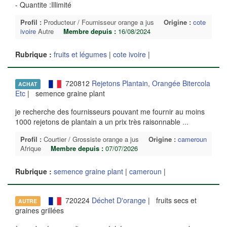
- Quantite :Illimité
Profil :
Producteur / Fournisseur orange a jus
Origine :
cote
ivoire
Autre
Membre depuis :
16/08/2024
Rubrique :
fruits et légumes
|
cote ivoire
|
720812
Rejetons Plantain, Orangée Bitercola
ACHAT
Etc
| semence graine plant
je recherche des fournisseurs pouvant me fournir au moins
1000 rejetons de plantain a un prix très raisonnable
...
Profil :
Courtier / Grossiste orange a jus
Origine :
cameroun
Afrique
Membre depuis :
07/07/2026
Rubrique :
semence graine plant
|
cameroun
|
720224
Déchet D'orange
| fruits secs et
AUTRE
graines grillées