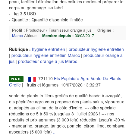
peau, faciliter l élimination des cellules mortes et préparer le
corps au gommage. sa fabri
...
- 1kg 3.5 USD
- Quantite :IQuantité disponible llimitée
Profil :
Producteur / Fournisseur orange a jus
Origine :
Maroc
Afrique
Membre depuis :
30/03/2017
Rubrique :
hygiene entretien
|
producteur hygiene entretien
|
producteur hygiene entretien Maroc
|
producteur orange a
jus
|
producteur orange a jus Maroc
|
721110
Ets Pepinière Agro Vente De Plants
VENTE
Greffe
| fruits et légumes 10/07/2026 13:32:37
vente de plants fruitiers greffés de qualité basée à azaguié,
ets pépinière agro vous propose des plants sains, vigoureux
et adaptés au climat de la côte d'ivoire. --- offre spéciale
réductions de 5 à 50 % jusqu'au 31 juillet 2026 ! --- nos
produits et prix:agrumes (3 000 fcfa) réduction jusqu'à -30 %
- mandarine, orange, tangelo, pomelo, citron, lime, combava
avocatiers (5 000 fcfa)
...