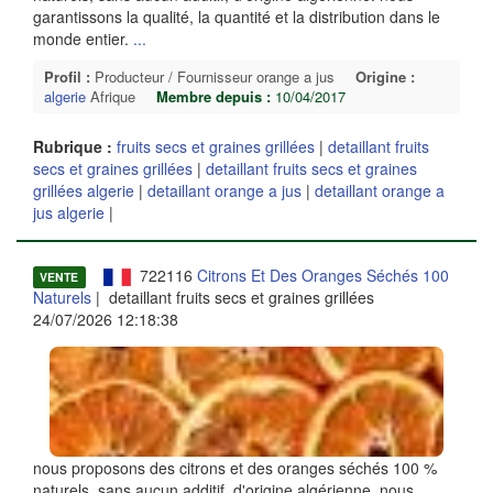
garantissons la qualité, la quantité et la distribution dans le
monde entier.
...
Profil :
Producteur / Fournisseur orange a jus
Origine :
algerie
Afrique
Membre depuis :
10/04/2017
Rubrique :
fruits secs et graines grillées
|
detaillant fruits
secs et graines grillées
|
detaillant fruits secs et graines
grillées algerie
|
detaillant orange a jus
|
detaillant orange a
jus algerie
|
722116
Citrons Et Des Oranges Séchés 100
VENTE
Naturels
| detaillant fruits secs et graines grillées
24/07/2026 12:18:38
nous proposons des citrons et des oranges séchés 100 %
naturels, sans aucun additif, d'origine algérienne. nous