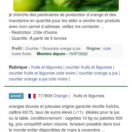
je cherche des partenaires de production d orange et des
mandarine en quantité pour les aider a vendre leur produits
avec mon carnet d adresse, veillez me contacter
...
- Restriction :Côte d'Ivoire
- Quantite :A partir de 5 tonnes
Profil :
Courtier / Grossiste orange a jus
Origine :
cote
ivoire
Autre
Membre depuis :
15/07/2022
Rubrique :
fruits et légumes
|
courtier fruits et légumes
|
courtier fruits et légumes cote ivoire
|
courtier orange a jus
|
courtier orange a jus cote ivoire
|
717809
Orange
| fruits et légumes
ACHAT
oranges douces et juteuses origine garantie récolte fraîche,
calibre 65/75, taux de sucre élevé (>11). idéales pour le jus
ou la table. conditionnement : cagettes 10 kg ou palettes 500
kg. prix compétitif selon volume. livraison possible dans tout
le monde entier disponibles de mars à novembre
...