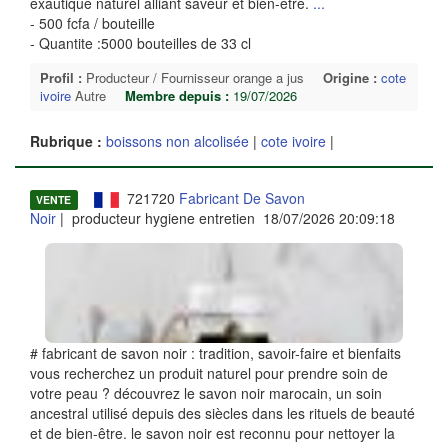
exautique naturel alliant saveur et bien-être.
...
- 500 fcfa / bouteille
- Quantite :5000 bouteilles de 33 cl
Profil :
Producteur / Fournisseur orange a jus
Origine :
cote
ivoire
Autre
Membre depuis :
19/07/2026
Rubrique :
boissons non alcolisée
|
cote ivoire
|
721720
Fabricant De Savon
VENTE
Noir
| producteur hygiene entretien 18/07/2026 20:09:18
# fabricant de savon noir : tradition, savoir-faire et bienfaits
vous recherchez un produit naturel pour prendre soin de
votre peau ? découvrez le savon noir marocain, un soin
ancestral utilisé depuis des siècles dans les rituels de beauté
et de bien-être. le savon noir est reconnu pour nettoyer la