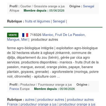
Profil :
Courtier / Grossiste orange a jus
Origine :
Senegal
Afrique
Membre depuis :
05/06/2026
Rubrique :
fruits et légumes
|
Senegal
|
718326
Manioc, Fruit De La Passion,
VENTE
Mangue, Miel
| producteur autres
ferme agro-biologique intégrée | exploitation agro-biologique
de 32 hectares située à ogbayé zinkanmè, commune de
djidja, département du zou (bénin), gérée par cica agro
services. productions disponibles:- maniocs - fruits (fruit de la
passion, mangue, avocat, orange pixies, papaye, banane
plantain, goyaves, grenade) - agroforesterie (moringa, poivre
noir, citronnelle) - apiculture com
...
Profil :
Producteur / Fournisseur orange a jus
Origine :
France
Europe
Membre depuis :
05/06/2026
Rubrique :
autres
|
producteur autres
|
producteur autres
France
|
producteur orange a jus
|
producteur orange a jus