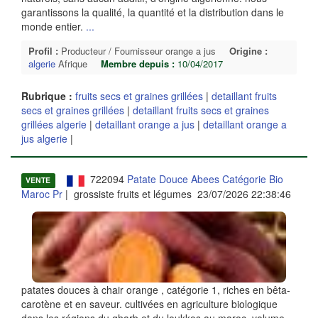
garantissons la qualité, la quantité et la distribution dans le
monde entier.
...
Profil :
Producteur / Fournisseur orange a jus
Origine :
algerie
Afrique
Membre depuis :
10/04/2017
Rubrique :
fruits secs et graines grillées
|
detaillant fruits
secs et graines grillées
|
detaillant fruits secs et graines
grillées algerie
|
detaillant orange a jus
|
detaillant orange a
jus algerie
|
722094
Patate Douce Abees Catégorie Bio
VENTE
Maroc Pr
| grossiste fruits et légumes 23/07/2026 22:38:46
patates douces à chair orange , catégorie 1, riches en bêta-
carotène et en saveur. cultivées en agriculture biologique
dans les régions du gharb et du loukkos au maroc. volume