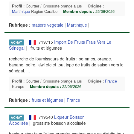
Profil :
Courtier / Grossiste orange a jus
Origine :
Martinique
Region Caraibe
Membre depuis :
25/06/2026
Rubrique :
matiere vegetale
|
Martinique
|
719715
Import De Fruits Frais Vers Le
ACHAT
Sénégal
| fruits et légumes
recherche de fournisseurs de fruits : pommes, orange.
banane, poire, kiwi etc et tout type de fruits de saison vers le
sénégal.
...
Profil :
Courtier / Grossiste orange a jus
Origine :
France
Europe
Membre depuis :
22/06/2026
Rubrique :
fruits et légumes
|
France
|
719540
Liqueur Boisson
ACHAT
Alcoolisée
| grossiste boisson alcoolisée
bonjour cher tous j'aime prendre contact avec un distributeur