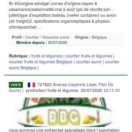
ffv-45)origine:sénégal (zones d'origine:niayes &
casamance)saisonnalité:mai à août (pic de récolte:juin -
juillet)type d'expédition:bateau (reefer container) ou avion
(air freight)2. spécifications organoleptiques & physico-
chimiqueschair
...
Profil :
Courtier / Grossiste sucre
Origine :
Belgique
Membre depuis :
20/07/2026
Rubrique :
fruits et légumes
|
courtier fruits et légumes
|
courtier fruits et légumes Belgique
|
courtier sucre
|
courtier
sucre Belgique
|
721822
Ananas (cayenne Lisse, Pain De
VENTE
Sucre)
| producteur fruits et légumes 20/07/2026 12:11:10
nous sommes une entreprise spécialisée dans l exportation