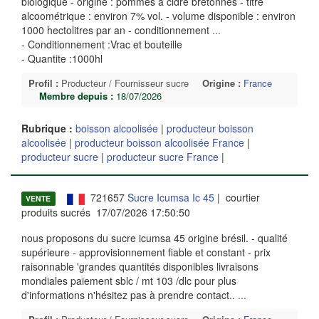
biologique - origine : pommes à cidre bretonnes - titre
alcoométrique : environ 7% vol. - volume disponible : environ
1000 hectolitres par an - conditionnement
...
- Conditionnement :Vrac et bouteille
- Quantite :1000hl
Profil :
Producteur / Fournisseur sucre
Origine :
France
Membre depuis :
18/07/2026
Rubrique :
boisson alcoolisée
|
producteur boisson
alcoolisée
|
producteur boisson alcoolisée France
|
producteur sucre
|
producteur sucre France
|
721657
Sucre Icumsa Ic 45
| courtier
VENTE
produits sucrés 17/07/2026 17:50:50
nous proposons du sucre icumsa 45 origine brésil. - qualité
supérieure - approvisionnement fiable et constant - prix
raisonnable 'grandes quantités disponibles livraisons
mondiales paiement sblc / mt 103 /dlc pour plus
d'informations n'hésitez pas à prendre contact..
...