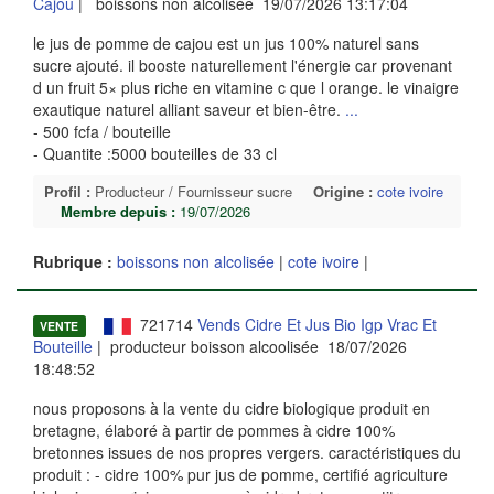
Cajou
| boissons non alcolisée 19/07/2026 13:17:04
le jus de pomme de cajou est un jus 100% naturel sans
sucre ajouté. il booste naturellement l'énergie car provenant
d un fruit 5× plus riche en vitamine c que l orange. le vinaigre
exautique naturel alliant saveur et bien-être.
...
- 500 fcfa / bouteille
- Quantite :5000 bouteilles de 33 cl
Profil :
Producteur / Fournisseur sucre
Origine :
cote ivoire
Membre depuis :
19/07/2026
Rubrique :
boissons non alcolisée
|
cote ivoire
|
721714
Vends Cidre Et Jus Bio Igp Vrac Et
VENTE
Bouteille
| producteur boisson alcoolisée 18/07/2026
18:48:52
nous proposons à la vente du cidre biologique produit en
bretagne, élaboré à partir de pommes à cidre 100%
bretonnes issues de nos propres vergers. caractéristiques du
produit : - cidre 100% pur jus de pomme, certifié agriculture