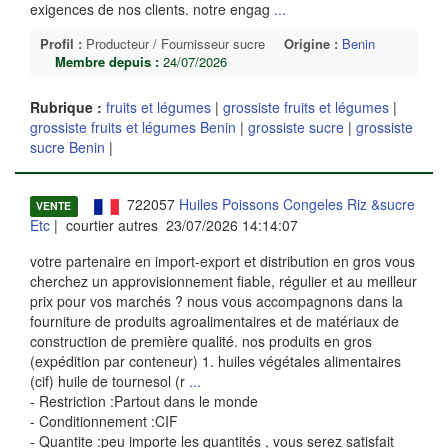
exigences de nos clients. notre engag
...
Profil :
Producteur / Fournisseur sucre
Origine :
Benin
Membre depuis :
24/07/2026
Rubrique :
fruits et légumes
|
grossiste fruits et légumes
|
grossiste fruits et légumes Benin
|
grossiste sucre
|
grossiste
sucre Benin
|
722057
Huiles Poissons Congeles Riz &sucre
VENTE
Etc
| courtier autres 23/07/2026 14:14:07
votre partenaire en import-export et distribution en gros vous
cherchez un approvisionnement fiable, régulier et au meilleur
prix pour vos marchés ? nous vous accompagnons dans la
fourniture de produits agroalimentaires et de matériaux de
construction de première qualité. nos produits en gros
(expédition par conteneur) 1. huiles végétales alimentaires
(cif) huile de tournesol (r
...
- Restriction :Partout dans le monde
- Conditionnement :CIF
- Quantite :peu importe les quantités , vous serez satisfait