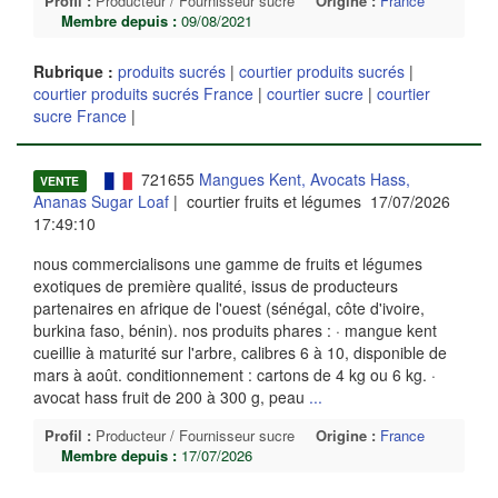
Profil :
Producteur / Fournisseur sucre
Origine :
France
Membre depuis :
09/08/2021
Rubrique :
produits sucrés
|
courtier produits sucrés
|
courtier produits sucrés France
|
courtier sucre
|
courtier
sucre France
|
721655
Mangues Kent, Avocats Hass,
VENTE
Ananas Sugar Loaf
| courtier fruits et légumes 17/07/2026
17:49:10
nous commercialisons une gamme de fruits et légumes
exotiques de première qualité, issus de producteurs
partenaires en afrique de l'ouest (sénégal, côte d'ivoire,
burkina faso, bénin). nos produits phares : · mangue kent
cueillie à maturité sur l'arbre, calibres 6 à 10, disponible de
mars à août. conditionnement : cartons de 4 kg ou 6 kg. ·
avocat hass fruit de 200 à 300 g, peau
...
Profil :
Producteur / Fournisseur sucre
Origine :
France
Membre depuis :
17/07/2026