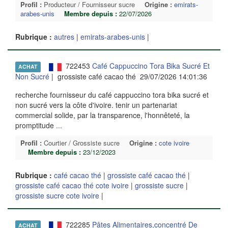
Profil :
Producteur / Fournisseur sucre
Origine :
emirats-
arabes-unis
Membre depuis :
22/07/2026
Rubrique :
autres
|
emirats-arabes-unis
|
722453
Café Cappuccino Tora Bika Sucré Et
ACHAT
Non Sucré
| grossiste café cacao thé 29/07/2026 14:01:36
recherche fournisseur du café cappuccino tora bika sucré et
non sucré vers la côte d'ivoire. tenir un partenariat
commercial solide, par la transparence, l'honnêteté, la
promptitude
...
Profil :
Courtier / Grossiste sucre
Origine :
cote ivoire
Membre depuis :
23/12/2023
Rubrique :
café cacao thé
|
grossiste café cacao thé
|
grossiste café cacao thé cote ivoire
|
grossiste sucre
|
grossiste sucre cote ivoire
|
722285
Pâtes Alimentaires,concentré De
ACHAT