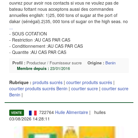
ouvrez pour avoir nos contacts si vous ne voulez pas de
bateau fottant nous acceptons aussi des commandes
annuelles english: 1)25, 000 tons of sugar at the port of
dakar (sénégal).2)35, 000 tons of sugar on the high seas. no
...
- SOUS COTATION
- Restriction :AU CAS PAR CAS
- Conditionnement :AU CAS PAR CAS
- Quantite :AU CAS PAR CAS
Profil :
Producteur / Fournisseur sucre
Origine :
Benin
Membre depuis :
23/01/2016
Rubrique :
produits sucrés
|
courtier produits sucrés
|
courtier produits sucrés Benin
|
courtier sucre
|
courtier sucre
Benin
|
722764
Huile Alimentaire
| huiles
VENTE
03/08/2026 14:28:11