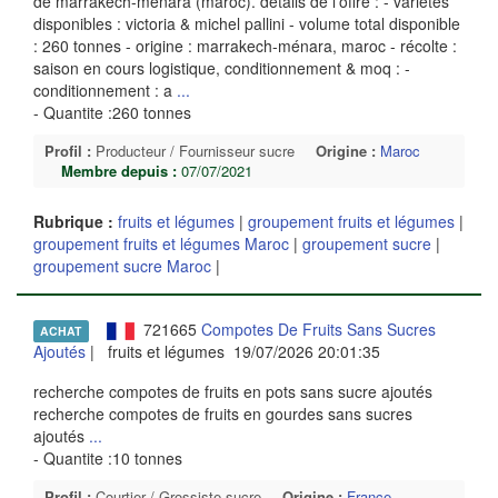
de marrakech-ménara (maroc). détails de l'offre : - variétés
disponibles : victoria & michel pallini - volume total disponible
: 260 tonnes - origine : marrakech-ménara, maroc - récolte :
saison en cours logistique, conditionnement & moq : -
conditionnement : a
...
- Quantite :260 tonnes
Profil :
Producteur / Fournisseur sucre
Origine :
Maroc
Membre depuis :
07/07/2021
Rubrique :
fruits et légumes
|
groupement fruits et légumes
|
groupement fruits et légumes Maroc
|
groupement sucre
|
groupement sucre Maroc
|
721665
Compotes De Fruits Sans Sucres
ACHAT
Ajoutés
| fruits et légumes 19/07/2026 20:01:35
recherche compotes de fruits en pots sans sucre ajoutés
recherche compotes de fruits en gourdes sans sucres
ajoutés
...
- Quantite :10 tonnes
Profil :
Courtier / Grossiste sucre
Origine :
France