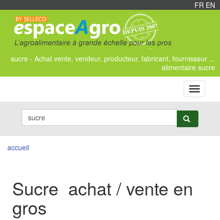
FR
/
EN
sucre - Achat vente, vendeur, producteur, fabricant, fournisseur ...
alimentaire sucre
Toggle
navigati
accueil
Sucre achat / vente en
gros