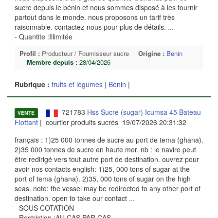
sucre depuis le bénin et nous sommes disposé à les fournir
partout dans le monde. nous proposons un tarif très
raisonnable. contactez-nous pour plus de détails.
...
- Quantite :Illimitée
Profil :
Producteur / Fournisseur sucre
Origine :
Benin
Membre depuis :
28/04/2026
Rubrique :
fruits et légumes
|
Benin
|
721783
Hss Sucre (sugar) Icumsa 45 Bateau
VENTE
Flottant
| courtier produits sucrés 19/07/2026 20:31:32
français : 1)25 000 tonnes de sucre au port de tema (ghana).
2)35 000 tonnes de sucre en haute mer. nb : le navire peut
être redirigé vers tout autre port de destination. ouvrez pour
avoir nos contacts english: 1)25, 000 tons of sugar at the
port of tema (ghana). 2)35, 000 tons of sugar on the high
seas. note: the vessel may be redirected to any other port of
destination. open to take our contact
...
- SOUS COTATION
- Restriction :AU CAS PAR CAS