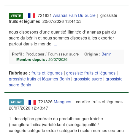
721831
Ananas Pain Du Sucre
| grossiste
VENTE
fruits et légumes 20/07/2026 13:44:53
nous disposons d'une quantité illimitée d' ananas pain du
sucre du bénin et nous sommes disposés à les exporter
partout dans le monde.
...
Profil :
Producteur / Fournisseur sucre
Origine :
Benin
Membre depuis :
20/07/2026
Rubrique :
fruits et légumes
|
grossiste fruits et légumes
|
grossiste fruits et légumes Benin
|
grossiste sucre
|
grossiste
sucre Benin
|
721826
Mangues
| courtier fruits et légumes
ACHAT
20/07/2026 12:43:47
1. description générale du produit:mangue fraîche
(mangifera indica)variété:kent (sénégal)qualité /
catégorie:catégorie extra / catégorie i (selon normes cee-onu