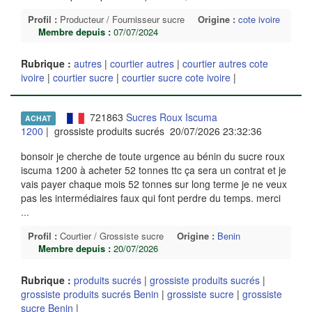
Profil :
Producteur / Fournisseur sucre
Origine :
cote ivoire
Membre depuis :
07/07/2024
Rubrique :
autres
|
courtier autres
|
courtier autres cote
ivoire
|
courtier sucre
|
courtier sucre cote ivoire
|
721863
Sucres Roux Iscuma
ACHAT
1200
| grossiste produits sucrés 20/07/2026 23:32:36
bonsoir je cherche de toute urgence au bénin du sucre roux
iscuma 1200 à acheter 52 tonnes ttc ça sera un contrat et je
vais payer chaque mois 52 tonnes sur long terme je ne veux
pas les intermédiaires faux qui font perdre du temps. merci
...
Profil :
Courtier / Grossiste sucre
Origine :
Benin
Membre depuis :
20/07/2026
Rubrique :
produits sucrés
|
grossiste produits sucrés
|
grossiste produits sucrés Benin
|
grossiste sucre
|
grossiste
sucre Benin
|