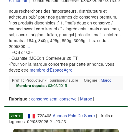
Alimentair
| conserve semi conserve 03/08/2026 02:13:02
nous recherchons des *importateurs, distributeurs et
acheteurs b2b* pour nos gammes de conserves premium.
*nos produits disponibles :* 1. *maïs doux en conserve /
canned sweet corn kernel / * - ingrédients : maïs doux, eau,
sel, sucre - origine : fujian, guangxi | récolte : mai - octobre -
formats : 184g, 340g, 425g, 850g, 3005g - h.s. code :
2005800
...
- FOB or CIF
- Quantite :MOQ: 1 Conteneur 20 FT
-Pour voir la marque concernee par cette annonce, vous
devez etre
membre d'EspaceAgro
Profil :
Producteur / Fournisseur sucre
Origine :
Maroc
Membre depuis :
03/05/2015
Rubrique :
conserve semi conserve
|
Maroc
|
722408
Ananas Pain De Sucre
| fruits et
VENTE
légumes 02/08/2026 21:23:23