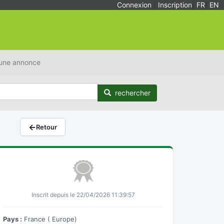
Connexion
|
Inscription
|
FR
/
EN
 une annonce
rechercher
←
Retour
Inscrit depuis le 22/04/2026 11:39:57
Pays :
France ( Europe)