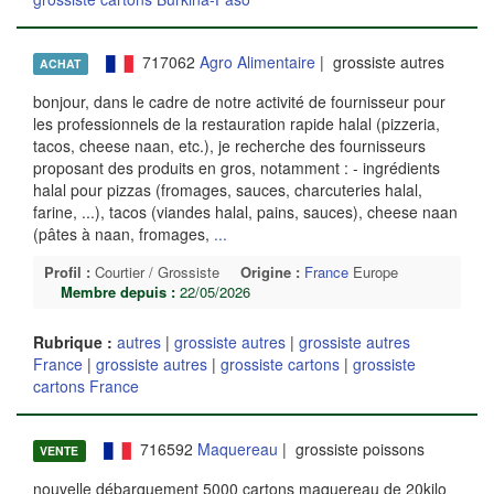
717062
Agro Alimentaire
| grossiste autres
ACHAT
bonjour, dans le cadre de notre activité de fournisseur pour
les professionnels de la restauration rapide halal (pizzeria,
tacos, cheese naan, etc.), je recherche des fournisseurs
proposant des produits en gros, notamment : - ingrédients
halal pour pizzas (fromages, sauces, charcuteries halal,
farine, ...), tacos (viandes halal, pains, sauces), cheese naan
(pâtes à naan, fromages,
...
Profil :
Courtier / Grossiste
Origine :
France
Europe
Membre depuis :
22/05/2026
Rubrique :
autres
|
grossiste autres
|
grossiste autres
France
|
grossiste autres
|
grossiste cartons
|
grossiste
cartons France
716592
Maquereau
| grossiste poissons
VENTE
nouvelle débarquement 5000 cartons maquereau de 20kilo