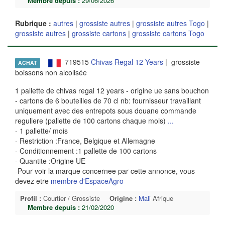
Membre depuis :
29/06/2026
Rubrique :
autres
|
grossiste autres
|
grossiste autres Togo
|
grossiste autres
|
grossiste cartons
|
grossiste cartons Togo
719515
Chivas Regal 12 Years
| grossiste
ACHAT
boissons non alcolisée
1 pallette de chivas regal 12 years - origine ue sans bouchon
- cartons de 6 bouteilles de 70 cl nb: fournisseur travaillant
uniquement avec des entrepots sous douane commande
reguliere (pallette de 100 cartons chaque mois)
...
- 1 pallette/ mois
- Restriction :France, Belgique et Allemagne
- Conditionnement :1 pallette de 100 cartons
- Quantite :Origine UE
-Pour voir la marque concernee par cette annonce, vous
devez etre
membre d'EspaceAgro
Profil :
Courtier / Grossiste
Origine :
Mali
Afrique
Membre depuis :
21/02/2020