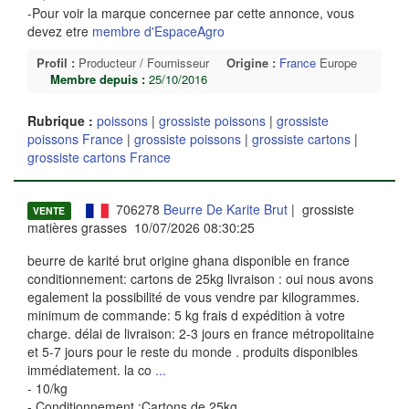
-Pour voir la marque concernee par cette annonce, vous
devez etre
membre d'EspaceAgro
Profil :
Producteur / Fournisseur
Origine :
France
Europe
Membre depuis :
25/10/2016
Rubrique :
poissons
|
grossiste poissons
|
grossiste
poissons France
|
grossiste poissons
|
grossiste cartons
|
grossiste cartons France
706278
Beurre De Karite Brut
| grossiste
VENTE
matières grasses 10/07/2026 08:30:25
beurre de karité brut origine ghana disponible en france
conditionnement: cartons de 25kg livraison : oui nous avons
egalement la possibilité de vous vendre par kilogrammes.
minimum de commande: 5 kg frais d expédition à votre
charge. délai de livraison: 2-3 jours en france métropolitaine
et 5-7 jours pour le reste du monde . produits disponibles
immédiatement. la co
...
- 10/kg
- Conditionnement :Cartons de 25kg