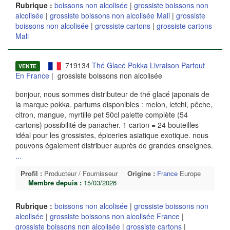
Rubrique :
boissons non alcolisée
|
grossiste boissons non
alcolisée
|
grossiste boissons non alcolisée Mali
|
grossiste
boissons non alcolisée
|
grossiste cartons
|
grossiste cartons
Mali
719134
Thé Glacé Pokka Livraison Partout
VENTE
En France
| grossiste boissons non alcolisée
bonjour, nous sommes distributeur de thé glacé japonais de
la marque pokka. parfums disponibles : melon, letchi, pêche,
citron, mangue, myrtille pet 50cl palette complète (54
cartons) possibilité de panacher. 1 carton = 24 bouteilles
idéal pour les grossistes, épiceries asiatique exotique. nous
pouvons également distribuer auprès de grandes enseignes.
...
Profil :
Producteur / Fournisseur
Origine :
France
Europe
Membre depuis :
15/03/2026
Rubrique :
boissons non alcolisée
|
grossiste boissons non
alcolisée
|
grossiste boissons non alcolisée France
|
grossiste boissons non alcolisée
|
grossiste cartons
|