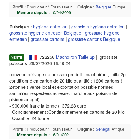
Profil :
Producteur / Fournisseur
Origine :
Belgique
Europe
Membre depuis :
10/04/2009
Rubrique :
hygiene entretien
|
grossiste hygiene entretien
|
grossiste hygiene entretien Belgique
|
grossiste hygiene
entretien
|
grossiste cartons
|
grossiste cartons Belgique
722256
Machoiron Taille 2p
| grossiste
VENTE
poissons 26/07/2026 18:49:24
nouveau arrivage de poisson produit : machoiron , taille 2p
conditionné en carton de 20 kilo quantité : 1200 cartons (
24tonne ) vente local et exportation possible normes
sanitaires respectées adresse: marché aux poisson de
pikine(senegal)
...
- 900.000 franc la tonne (1372,28 euro)
- Conditionnement :Conditionnement en cartons de 20 kilo
- Quantite :24 tonne
Profil :
Producteur / Fournisseur
Origine :
Senegal
Afrique
Membre depuis :
16/01/2021