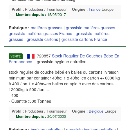
Profil :
Producteur / Fournisseur
Origine :
France
Europe
Membre depuis :
15/05/2017
Rubrique :
matières grasses
|
grossiste matières grasses
|
grossiste matières grasses France
|
grossiste matières
grasses
|
grossiste cartons
|
grossiste cartons France
720857
Stock Regulier De Couches Bebe En
VENTE
Permanence
| grossiste hygiene entretien
stock regulier de couche bébé en balles ou cartons livraison
minimum par container 40hc: 1 x 40hc=en carton +- 6000 kg
à 400 /ton 1 x 40hc=en balles completé avec des cartons
12000kg à 500 /ton
...
- 400
- Quantite :500 Tonnes
Profil :
Producteur / Fournisseur
Origine :
Belgique
Europe
Membre depuis :
20/07/2020
Rubrique :
hygiene entretien
|
grossiste hygiene entretien
|