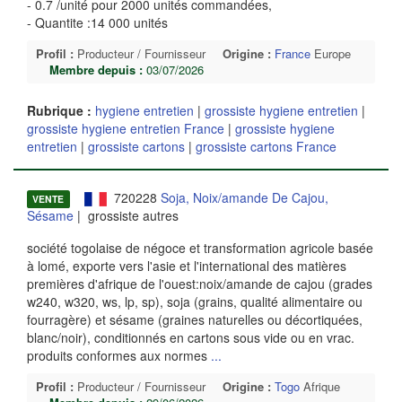
- 0.7 /unité pour 2000 unités commandées,
- Quantite :14 000 unités
Profil :
Producteur / Fournisseur
Origine :
France
Europe
Membre depuis :
03/07/2026
Rubrique :
hygiene entretien
|
grossiste hygiene entretien
|
grossiste hygiene entretien France
|
grossiste hygiene
entretien
|
grossiste cartons
|
grossiste cartons France
720228
Soja, Noix/amande De Cajou,
VENTE
Sésame
| grossiste autres
société togolaise de négoce et transformation agricole basée
à lomé, exporte vers l'asie et l'international des matières
premières d'afrique de l'ouest:noix/amande de cajou (grades
w240, w320, ws, lp, sp), soja (grains, qualité alimentaire ou
fourragère) et sésame (graines naturelles ou décortiquées,
blanc/noir), conditionnés en cartons sous vide ou en vrac.
produits conformes aux normes
...
Profil :
Producteur / Fournisseur
Origine :
Togo
Afrique