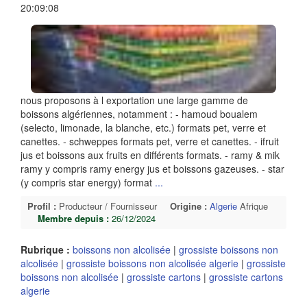
20:09:08
nous proposons à l exportation une large gamme de
boissons algériennes, notamment : - hamoud boualem
(selecto, limonade, la blanche, etc.) formats pet, verre et
canettes. - schweppes formats pet, verre et canettes. - ifruit
jus et boissons aux fruits en différents formats. - ramy & mik
ramy y compris ramy energy jus et boissons gazeuses. - star
(y compris star energy) format
...
Profil :
Producteur / Fournisseur
Origine :
Algerie
Afrique
Membre depuis :
26/12/2024
Rubrique :
boissons non alcolisée
|
grossiste boissons non
alcolisée
|
grossiste boissons non alcolisée algerie
|
grossiste
boissons non alcolisée
|
grossiste cartons
|
grossiste cartons
algerie