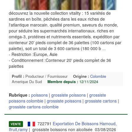
découvrez la nouvelle collection vitality : 15 variétés de
sardines en boîte, pêchées dans les eaux riches de
l'atlantique marocain. qualité premium, saveurs du monde,
pour séduire les supermarchés internationaux. riches en
oméga-3, protéines et nutriments essentiels. expédition par
conteneur 20' pieds complet de 36 palettes (100 cartons par
palette), soit un total de 3 600 cartons (180 000 b
...
- Restriction :Europe, Asie
- Conditionnement :Conteneur 20' pieds complet de 36
palettes
Profil :
Producteur / Fournisseur
Origine :
Colombie
Amerique Du Sud
Membre depuis :
12/11/2024
Rubrique :
poissons
|
grossiste poissons
|
grossiste
poissons colombie
|
grossiste poissons
|
grossiste cartons
|
grossiste cartons colombie
722791
Exportation De Boissons Hamoud,
VENTE
Ifruit,ramy
| grossiste boissons non alcolisée 03/08/2026