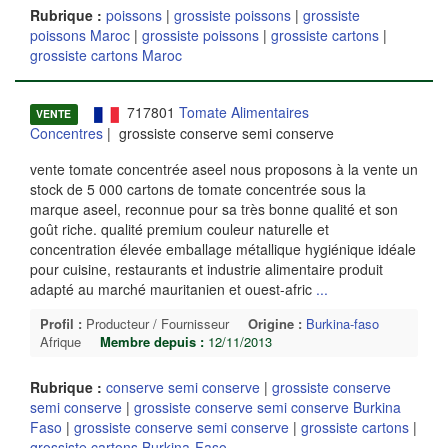
Rubrique :
poissons
|
grossiste poissons
|
grossiste
poissons Maroc
|
grossiste poissons
|
grossiste cartons
|
grossiste cartons Maroc
717801
Tomate Alimentaires
VENTE
Concentres
| grossiste conserve semi conserve
vente tomate concentrée aseel nous proposons à la vente un
stock de 5 000 cartons de tomate concentrée sous la
marque aseel, reconnue pour sa très bonne qualité et son
goût riche. qualité premium couleur naturelle et
concentration élevée emballage métallique hygiénique idéale
pour cuisine, restaurants et industrie alimentaire produit
adapté au marché mauritanien et ouest-afric
...
Profil :
Producteur / Fournisseur
Origine :
Burkina-faso
Afrique
Membre depuis :
12/11/2013
Rubrique :
conserve semi conserve
|
grossiste conserve
semi conserve
|
grossiste conserve semi conserve Burkina
Faso
|
grossiste conserve semi conserve
|
grossiste cartons
|
grossiste cartons Burkina-Faso