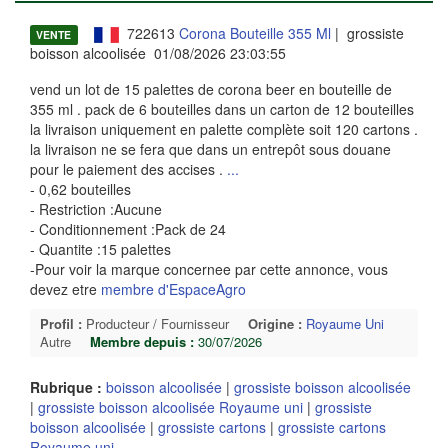
722613
Corona Bouteille 355 Ml
| grossiste
VENTE
boisson alcoolisée 01/08/2026 23:03:55
vend un lot de 15 palettes de corona beer en bouteille de
355 ml . pack de 6 bouteilles dans un carton de 12 bouteilles
la livraison uniquement en palette complète soit 120 cartons .
la livraison ne se fera que dans un entrepôt sous douane
pour le paiement des accises .
...
- 0,62 bouteilles
- Restriction :Aucune
- Conditionnement :Pack de 24
- Quantite :15 palettes
-Pour voir la marque concernee par cette annonce, vous
devez etre
membre d'EspaceAgro
Profil :
Producteur / Fournisseur
Origine :
Royaume Uni
Autre
Membre depuis :
30/07/2026
Rubrique :
boisson alcoolisée
|
grossiste boisson alcoolisée
|
grossiste boisson alcoolisée Royaume uni
|
grossiste
boisson alcoolisée
|
grossiste cartons
|
grossiste cartons
Royaume uni