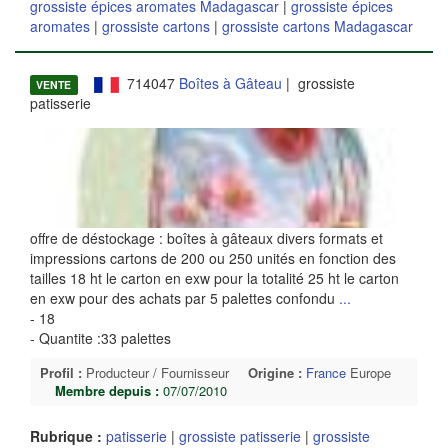
grossiste épices aromates Madagascar
|
grossiste épices
aromates
|
grossiste cartons
|
grossiste cartons Madagascar
714047
Boîtes à Gâteau
| grossiste
VENTE
patisserie
offre de déstockage : boîtes à gâteaux divers formats et
impressions cartons de 200 ou 250 unités en fonction des
tailles 18 ht le carton en exw pour la totalité 25 ht le carton
en exw pour des achats par 5 palettes confondu
...
- 18
- Quantite :33 palettes
Profil :
Producteur / Fournisseur
Origine :
France
Europe
Membre depuis :
07/07/2010
Rubrique :
patisserie
|
grossiste patisserie
|
grossiste