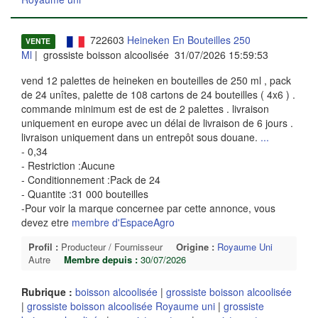
722603
Heineken En Bouteilles 250
VENTE
Ml
| grossiste boisson alcoolisée 31/07/2026 15:59:53
vend 12 palettes de heineken en bouteilles de 250 ml , pack
de 24 unîtes, palette de 108 cartons de 24 bouteilles ( 4x6 ) .
commande minimum est de est de 2 palettes . livraison
uniquement en europe avec un délai de livraison de 6 jours .
livraison uniquement dans un entrepôt sous douane.
...
- 0,34
- Restriction :Aucune
- Conditionnement :Pack de 24
- Quantite :31 000 bouteilles
-Pour voir la marque concernee par cette annonce, vous
devez etre
membre d'EspaceAgro
Profil :
Producteur / Fournisseur
Origine :
Royaume Uni
Autre
Membre depuis :
30/07/2026
Rubrique :
boisson alcoolisée
|
grossiste boisson alcoolisée
|
grossiste boisson alcoolisée Royaume uni
|
grossiste