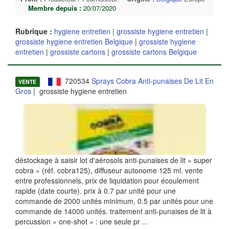
Membre depuis :
20/07/2020
Rubrique :
hygiene entretien
|
grossiste hygiene entretien
|
grossiste hygiene entretien Belgique
|
grossiste hygiene
entretien
|
grossiste cartons
|
grossiste cartons Belgique
720534
Sprays Cobra Anti-punaises De Lit En
VENTE
Gros
| grossiste hygiene entretien
déstockage à saisir lot d'aérosols anti-punaises de lit « super
cobra » (réf. cobra125), diffuseur autonome 125 ml. vente
entre professionnels, prix de liquidation pour écoulement
rapide (date courte). prix à 0.7 par unité pour une
commande de 2000 unités minimum, 0.5 par unités pour une
commande de 14000 unités. traitement anti-punaises de lit à
percussion « one-shot » : une seule pr
...