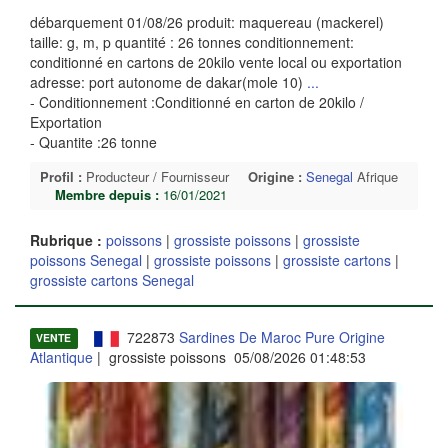
débarquement 01/08/26 produit: maquereau (mackerel)
taille: g, m, p quantité : 26 tonnes conditionnement:
conditionné en cartons de 20kilo vente local ou exportation
adresse: port autonome de dakar(mole 10)
...
- Conditionnement :Conditionné en carton de 20kilo /
Exportation
- Quantite :26 tonne
Profil :
Producteur / Fournisseur
Origine :
Senegal
Afrique
Membre depuis :
16/01/2021
Rubrique :
poissons
|
grossiste poissons
|
grossiste
poissons Senegal
|
grossiste poissons
|
grossiste cartons
|
grossiste cartons Senegal
722873
Sardines De Maroc Pure Origine
VENTE
Atlantique
| grossiste poissons 05/08/2026 01:48:53