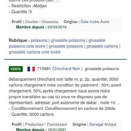
- Restriction :Abidjan
- Quantite :5
Profil :
Courtier / Grossiste
Origine :
Cote Ivoire
Autre
Membre depuis :
23/03/2019
Rubrique :
poissons
|
grossiste poissons
|
grossiste
poissons cote ivoire
|
grossiste poissons
|
grossiste cartons
|
grossiste cartons cote ivoire
715981
Chinchard Noir
| grossiste poissons
VENTE
débarquement chinchard noir taille m, p, 2p. quantité: 3000
cartons chargement mixe condition de paiement : 50% avant
chargement, 50% après chargement nous avons notre
propre transitaire au cas où vous ne disposez pas de
représentant. adresse: port autonome de dakar , mole 10
...
- Conditionnement :Conditionnement en cartons de 20kilo
- Quantite :3000 cartons
Profil :
Producteur / Fournisseur
Origine :
Senegal
Afrique
Membre depuis :
16/01/2021