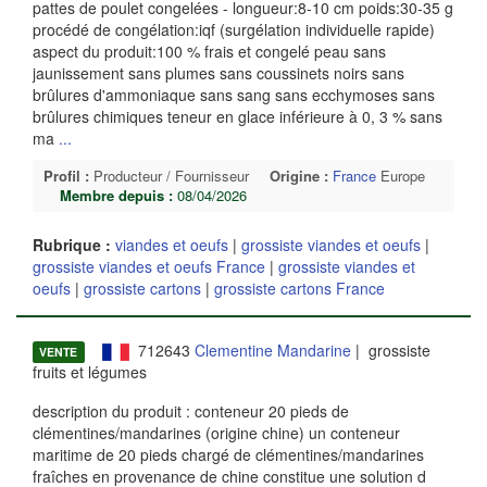
pattes de poulet congelées - longueur:8-10 cm poids:30-35 g
procédé de congélation:iqf (surgélation individuelle rapide)
aspect du produit:100 % frais et congelé peau sans
jaunissement sans plumes sans coussinets noirs sans
brûlures d'ammoniaque sans sang sans ecchymoses sans
brûlures chimiques teneur en glace inférieure à 0, 3 % sans
ma
...
Profil :
Producteur / Fournisseur
Origine :
France
Europe
Membre depuis :
08/04/2026
Rubrique :
viandes et oeufs
|
grossiste viandes et oeufs
|
grossiste viandes et oeufs France
|
grossiste viandes et
oeufs
|
grossiste cartons
|
grossiste cartons France
712643
Clementine Mandarine
| grossiste
VENTE
fruits et légumes
description du produit : conteneur 20 pieds de
clémentines/mandarines (origine chine) un conteneur
maritime de 20 pieds chargé de clémentines/mandarines
fraîches en provenance de chine constitue une solution d