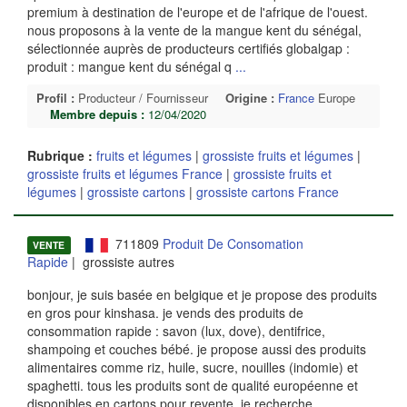
premium à destination de l'europe et de l'afrique de l'ouest.
nous proposons à la vente de la mangue kent du sénégal,
sélectionnée auprès de producteurs certifiés globalgap :
produit : mangue kent du sénégal q
...
Profil :
Producteur / Fournisseur
Origine :
France
Europe
Membre depuis :
12/04/2020
Rubrique :
fruits et légumes
|
grossiste fruits et légumes
|
grossiste fruits et légumes France
|
grossiste fruits et
légumes
|
grossiste cartons
|
grossiste cartons France
711809
Produit De Consomation
VENTE
Rapide
| grossiste autres
bonjour, je suis basée en belgique et je propose des produits
en gros pour kinshasa. je vends des produits de
consommation rapide : savon (lux, dove), dentifrice,
shampoing et couches bébé. je propose aussi des produits
alimentaires comme riz, huile, sucre, nouilles (indomie) et
spaghetti. tous les produits sont de qualité européenne et
disponibles en cartons pour revente. je recherche
...