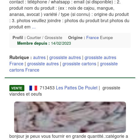
contact : téléphone / whatsapp : email (si disponible) : 2.
produit nom du produit : (ex : noix de cajou, mangue,
ananas, avocat ) variété / type (si connu) : origine du produit
: 3. photos veuillez joindre : photos du produit brut photos du
produit em
...
Profil :
Courtier / Grossiste
Origine :
France
Europe
Membre depuis :
14/02/2023
Rubrique :
autres
|
grossiste autres
|
grossiste autres
France
|
grossiste autres
|
grossiste cartons
|
grossiste
cartons France
713453
Les Pattes De Poulet
| grossiste
VENTE
viandes et oeufs
bonjour je peux vous fournir en grande quantité.:catégorie a