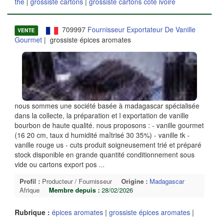
thé
|
grossiste cartons
|
grossiste cartons cote ivoire
709997
Fournisseur Exportateur De Vanille
VENTE
Gourmet
| grossiste épices aromates
nous sommes une société basée à madagascar spécialisée
dans la collecte, la préparation et l exportation de vanille
bourbon de haute qualité. nous proposons : - vanille gourmet
(16 20 cm, taux d humidité maîtrisé 30 35%) - vanille tk -
vanille rouge us - cuts produit soigneusement trié et préparé
stock disponible en grande quantité conditionnement sous
vide ou cartons export pos
...
Profil :
Producteur / Fournisseur
Origine :
Madagascar
Afrique
Membre depuis :
28/02/2026
Rubrique :
épices aromates
|
grossiste épices aromates
|