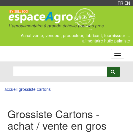
FR
/
EN
- Achat vente, vendeur, producteur, fabricant, fournisseur ...
alimentaire huile palmiste
Toggle
navigati
accueil
grossiste cartons
Grossiste Cartons -
achat / vente en gros