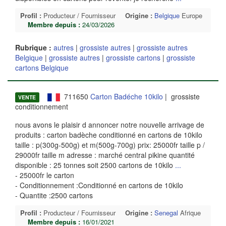
Profil :
Producteur / Fournisseur
Origine :
Belgique
Europe
Membre depuis :
24/03/2026
Rubrique :
autres
|
grossiste autres
|
grossiste autres
Belgique
|
grossiste autres
|
grossiste cartons
|
grossiste
cartons Belgique
711650
Carton Badéche 10kilo
| grossiste
VENTE
conditionnement
nous avons le plaisir d annoncer notre nouvelle arrivage de
produits : carton badèche conditionné en cartons de 10kilo
taille : p(300g-500g) et m(500g-700g) prix: 25000fr taille p /
29000fr taille m adresse : marché central pikine quantité
disponible : 25 tonnes soit 2500 cartons de 10kilo
...
- 25000fr le carton
- Conditionnement :Conditionné en cartons de 10kilo
- Quantite :2500 cartons
Profil :
Producteur / Fournisseur
Origine :
Senegal
Afrique
Membre depuis :
16/01/2021