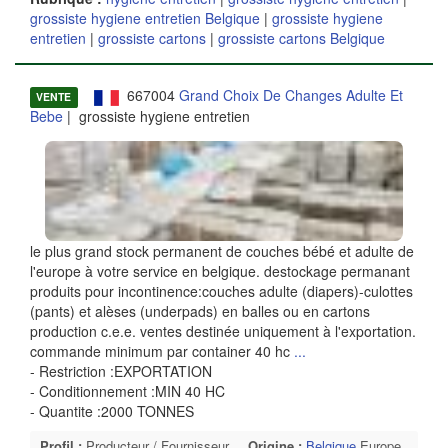
grossiste hygiene entretien Belgique
|
grossiste hygiene
entretien
|
grossiste cartons
|
grossiste cartons Belgique
667004
Grand Choix De Changes Adulte Et
VENTE
Bebe
| grossiste hygiene entretien
le plus grand stock permanent de couches bébé et adulte de
l'europe à votre service en belgique. destockage permanant
produits pour incontinence:couches adulte (diapers)-culottes
(pants) et alèses (underpads) en balles ou en cartons
production c.e.e. ventes destinée uniquement à l'exportation.
commande minimum par container 40 hc
...
- Restriction :EXPORTATION
- Conditionnement :MIN 40 HC
- Quantite :2000 TONNES
Profil :
Producteur / Fournisseur
Origine :
Belgique
Europe