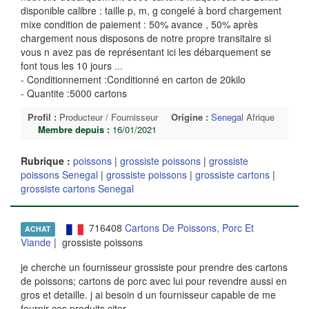
disponible calibre : taille p, m, g congelé à bord chargement
mixe condition de paiement : 50% avance , 50% après
chargement nous disposons de notre propre transitaire si
vous n avez pas de représentant ici les débarquement se
font tous les 10 jours
...
- Conditionnement :Conditionné en carton de 20kilo
- Quantite :5000 cartons
Profil :
Producteur / Fournisseur
Origine :
Senegal
Afrique
Membre depuis :
16/01/2021
Rubrique :
poissons
|
grossiste poissons
|
grossiste
poissons Senegal
|
grossiste poissons
|
grossiste cartons
|
grossiste cartons Senegal
716408
Cartons De Poissons, Porc Et
ACHAT
Viande
| grossiste poissons
je cherche un fournisseur grossiste pour prendre des cartons
de poissons; cartons de porc avec lui pour revendre aussi en
gros et detaille. j ai besoin d un fournisseur capable de me
fournir ces produits citer.
...