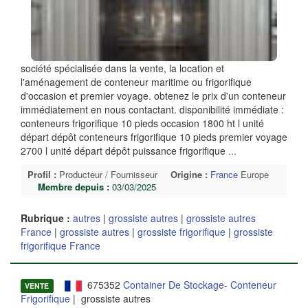
société spécialisée dans la vente, la location et
l'aménagement de conteneur maritime ou frigorifique
d'occasion et premier voyage. obtenez le prix d'un conteneur
immédiatement en nous contactant. disponibilité immédiate :
conteneurs frigorifique 10 pieds occasion 1800 ht l unité
départ dépôt conteneurs frigorifique 10 pieds premier voyage
2700 l unité départ dépôt puissance frigorifique
...
Profil :
Producteur / Fournisseur
Origine :
France
Europe
Membre depuis :
03/03/2025
Rubrique :
autres
|
grossiste autres
|
grossiste autres
France
|
grossiste autres
|
grossiste frigorifique
|
grossiste
frigorifique France
675352
Container De Stockage- Conteneur
VENTE
Frigorifique
| grossiste autres