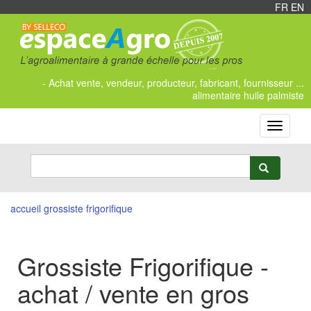
FR
/
EN
- Achat vente, vendeur, producteur, fabricant, fournisseur ...
alimentaire huile palmiste
Toggle
navigati
accueil
grossiste frigorifique
Grossiste Frigorifique -
achat / vente en gros