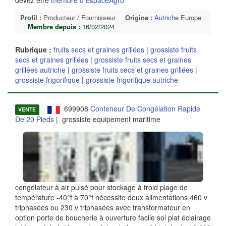
devez etre
membre d'EspaceAgro
Profil :
Producteur / Fournisseur
Origine :
Autriche
Europe
Membre depuis :
16/02/2024
Rubrique :
fruits secs et graines grillées
|
grossiste fruits
secs et graines grillées
|
grossiste fruits secs et graines
grillées autriche
|
grossiste fruits secs et graines grillées
|
grossiste frigorifique
|
grossiste frigorifique autriche
699908
Conteneur De Congélation Rapide
VENTE
De 20 Pieds
| grossiste equipement maritime
congélateur à air pulsé pour stockage à froid plage de
température -40°f à 70°f nécessite deux alimentations 460 v
triphasées ou 230 v triphasées avec transformateur en
option porte de boucherie à ouverture facile sol plat éclairage