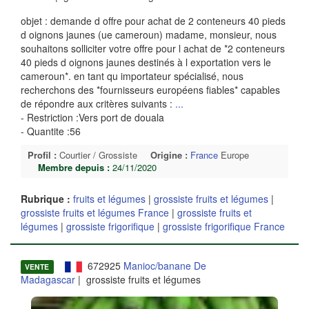
objet : demande d offre pour achat de 2 conteneurs 40 pieds
d oignons jaunes (ue cameroun) madame, monsieur, nous
souhaitons solliciter votre offre pour l achat de *2 conteneurs
40 pieds d oignons jaunes destinés à l exportation vers le
cameroun*. en tant qu importateur spécialisé, nous
recherchons des *fournisseurs européens fiables* capables
de répondre aux critères suivants :
...
- Restriction :Vers port de douala
- Quantite :56
Profil :
Courtier / Grossiste
Origine :
France
Europe
Membre depuis :
24/11/2020
Rubrique :
fruits et légumes
|
grossiste fruits et légumes
|
grossiste fruits et légumes France
|
grossiste fruits et
légumes
|
grossiste frigorifique
|
grossiste frigorifique France
672925
Manioc/banane De
VENTE
Madagascar
| grossiste fruits et légumes