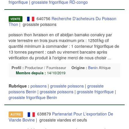
frigorifique
|
grossiste frigorifique RD-congo
640756
Recherche D'acheteurs Du Poisson
VENTE
Thon
| grossiste poissons
poisson thon livraison en cif abidjan bamako conakry par
voie terrestre en trois jours maximum prix : 1250f/kg cif
quantité minimum à commander : 1 conteneur frigorifique de
13 tonnes payment : cash ou virement bancaire après
vérification du produit à l'origine merci de nous choisir
...
Profil :
Producteur / Fournisseur
Origine :
Benin
Afrique
Membre depuis :
14/10/2019
Rubrique :
poissons
|
grossiste poissons
|
grossiste
poissons Benin
|
grossiste poissons
|
grossiste frigorifique
|
grossiste frigorifique Benin
638879
Partenariat Pour L'exportation De
AUTRE
Viande Bovine
| grossiste viandes et oeufs