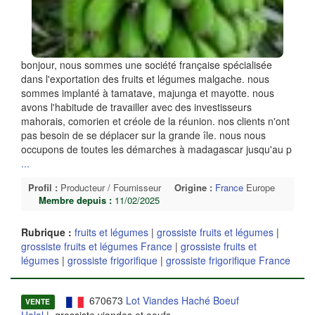
bonjour, nous sommes une société française spécialisée
dans l'exportation des fruits et légumes malgache. nous
sommes implanté à tamatave, majunga et mayotte. nous
avons l'habitude de travailler avec des investisseurs
mahorais, comorien et créole de la réunion. nos clients n'ont
pas besoin de se déplacer sur la grande île. nous nous
occupons de toutes les démarches à madagascar jusqu'au p
...
Profil :
Producteur / Fournisseur
Origine :
France
Europe
Membre depuis :
11/02/2025
Rubrique :
fruits et légumes
|
grossiste fruits et légumes
|
grossiste fruits et légumes France
|
grossiste fruits et
légumes
|
grossiste frigorifique
|
grossiste frigorifique France
670673
Lot Viandes Haché Boeuf
VENTE
Halal
| grossiste viandes et oeufs