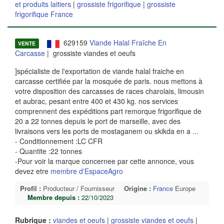
et produits laitiers
|
grossiste frigorifique
|
grossiste
frigorifique France
629159
Viande Halal Fraîche En
VENTE
Carcasse
| grossiste viandes et oeufs
]spécialiste de l'exportation de viande halal fraiche en
carcasse certifiée par la mosquée de paris. nous mettons à
votre disposition des carcasses de races charolais, limousin
et aubrac, pesant entre 400 et 430 kg. nos services
comprennent des expéditions part remorque frigorifique de
20 a 22 tonnes depuis le port de marseille, avec des
livraisons vers les ports de mostaganem ou skikda en a
...
- Conditionnement :LC CFR
- Quantite :22 tonnes
-Pour voir la marque concernee par cette annonce, vous
devez etre
membre d'EspaceAgro
Profil :
Producteur / Fournisseur
Origine :
France
Europe
Membre depuis :
22/10/2023
Rubrique :
viandes et oeufs
|
grossiste viandes et oeufs
|