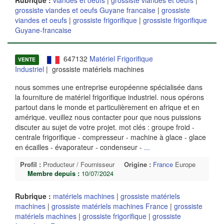
Rubrique :
viandes et oeufs
|
grossiste viandes et oeufs
|
grossiste viandes et oeufs Guyane francaise
|
grossiste
viandes et oeufs
|
grossiste frigorifique
|
grossiste frigorifique
Guyane-francaise
647132
Matériel Frigorifique
VENTE
Industriel
| grossiste matériels machines
nous sommes une entreprise européenne spécialisée dans
la fourniture de matériel frigorifique industriel. nous opérons
partout dans le monde et particulièrement en afrique et en
amérique. veuillez nous contacter pour que nous puissions
discuter au sujet de votre projet. mot clés : groupe froid -
centrale frigorifique - compresseur - machine à glace - glace
en écailles - évaporateur - condenseur -
...
Profil :
Producteur / Fournisseur
Origine :
France
Europe
Membre depuis :
10/07/2024
Rubrique :
matériels machines
|
grossiste matériels
machines
|
grossiste matériels machines France
|
grossiste
matériels machines
|
grossiste frigorifique
|
grossiste