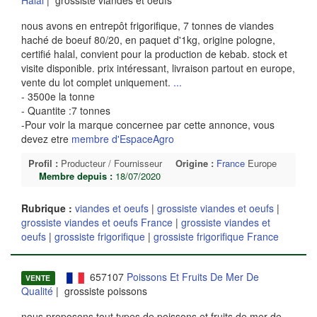
nous avons en entrepôt frigorifique, 7 tonnes de viandes
haché de boeuf 80/20, en paquet d'1kg, origine pologne,
certifié halal, convient pour la production de kebab. stock et
visite disponible. prix intéressant, livraison partout en europe,
vente du lot complet uniquement.
...
- 3500e la tonne
- Quantite :7 tonnes
-Pour voir la marque concernee par cette annonce, vous
devez etre
membre d'EspaceAgro
Profil :
Producteur / Fournisseur
Origine :
France
Europe
Membre depuis :
18/07/2020
Rubrique :
viandes et oeufs
|
grossiste viandes et oeufs
|
grossiste viandes et oeufs France
|
grossiste viandes et
oeufs
|
grossiste frigorifique
|
grossiste frigorifique France
657107
Poissons Et Fruits De Mer De
VENTE
Qualité
| grossiste poissons
nous proposons tout types de poissons et fruits de mer de