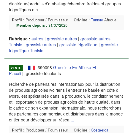
électrique/produits d'emballage/chambre froides et groupes
frigorifiques etc....
...
Profil :
Producteur / Fournisseur
Origine :
Tunisie
Afrique
Membre depuis :
31/07/2025
Rubrique :
autres
|
grossiste autres
|
grossiste autres
Tunisie
|
grossiste autres
|
grossiste frigorifique
|
grossiste
frigorifique Tunisie
690098
Grossiste En Attieke Et
VENTE
Placali
| grossiste féculents
recherche de partenaires internationaux pour la distribution
de produits agricoles ivoiriens l entreprise basée en côte d
ivoire, est spécialisée dans la production, le conditionnement
et l exportation de produits agricoles de haute qualité. dans
le cadre de son expansion internationale, nous recherchons
des partenaires commerciaux et distributeurs dans le monde
entier pour développer un résea
...
Profil :
Producteur / Fournisseur
Origine :
Costa-rica