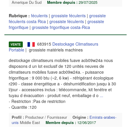
Amerique Du Sud
Membre depuis :
29/07/2025
Rubrique :
féculents
|
grossiste féculents
|
grossiste
féculents costa Rica
|
grossiste féculents
|
grossiste
frigorifique
|
grossiste frigorifique costa-Rica
683915
Destockage Climatiseurs
VENTE
Portable
| grossiste matériels machines
destockage climatiseurs mobiles fuave acb09w24a nous
disposons d un lot exclusif de 120 unités neuves de
climatiseurs mobiles fuave acb09w24a. - puissance
frigorifique : 9 000 btu (~2, 6 kw) - réfrigérant écologique
r290 - classe énergétique a - déshumidification jusqu à 30
l/jour - accessoires inclus : télécommande, kit fenêtre et
tuyau d évacuation - produit neuf, emballage d o
...
- Restriction :Pas de restriction
- Quantite :120
Profil :
Producteur / Fournisseur
Origine :
Emirats-arabes-
unis
Middle East
Membre depuis :
12/06/2017