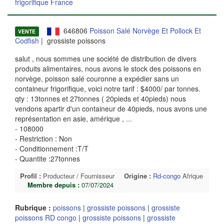
frigorifique France
646806
Poisson Salé Norvège Et Pollock Et
VENTE
Codfish
| grossiste poissons
salut , nous sommes une société de distribution de divers
produits alimentaires, nous avons le stock des poissons en
norvège, poisson salé couronne a expédier sans un
containeur frigorifique, voici notre tarif : $4000/ par tonnes.
qty : 13tonnes et 27tonnes ( 20pieds et 40pieds) nous
vendons apartir d'un containeur de 40pieds, nous avons une
représentation en asie, amérique ,
...
- 108000
- Restriction : Non
- Conditionnement :T/T
- Quantite :27tonnes
Profil :
Producteur / Fournisseur
Origine :
Rd-congo
Afrique
Membre depuis :
07/07/2024
Rubrique :
poissons
|
grossiste poissons
|
grossiste
poissons RD congo
|
grossiste poissons
|
grossiste