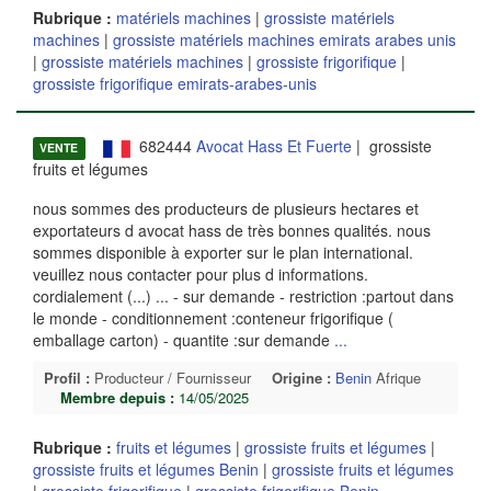
Rubrique :
matériels machines
|
grossiste matériels
machines
|
grossiste matériels machines emirats arabes unis
|
grossiste matériels machines
|
grossiste frigorifique
|
grossiste frigorifique emirats-arabes-unis
682444
Avocat Hass Et Fuerte
| grossiste
VENTE
fruits et légumes
nous sommes des producteurs de plusieurs hectares et
exportateurs d avocat hass de très bonnes qualités. nous
sommes disponible à exporter sur le plan international.
veuillez nous contacter pour plus d informations.
cordialement (...) ... - sur demande - restriction :partout dans
le monde - conditionnement :conteneur frigorifique (
emballage carton) - quantite :sur demande
...
Profil :
Producteur / Fournisseur
Origine :
Benin
Afrique
Membre depuis :
14/05/2025
Rubrique :
fruits et légumes
|
grossiste fruits et légumes
|
grossiste fruits et légumes Benin
|
grossiste fruits et légumes
|
grossiste frigorifique
|
grossiste frigorifique Benin