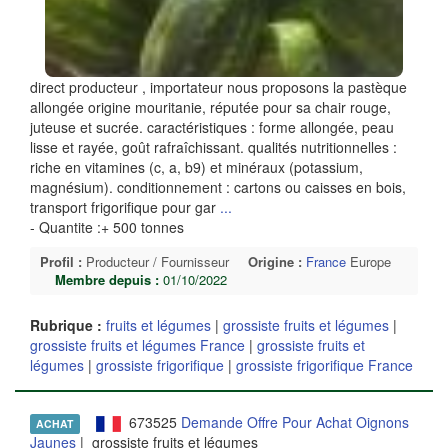
direct producteur , importateur nous proposons la pastèque
allongée origine mouritanie, réputée pour sa chair rouge,
juteuse et sucrée. caractéristiques : forme allongée, peau
lisse et rayée, goût rafraîchissant. qualités nutritionnelles :
riche en vitamines (c, a, b9) et minéraux (potassium,
magnésium). conditionnement : cartons ou caisses en bois,
transport frigorifique pour gar
...
- Quantite :+ 500 tonnes
Profil :
Producteur / Fournisseur
Origine :
France
Europe
Membre depuis :
01/10/2022
Rubrique :
fruits et légumes
|
grossiste fruits et légumes
|
grossiste fruits et légumes France
|
grossiste fruits et
légumes
|
grossiste frigorifique
|
grossiste frigorifique France
673525
Demande Offre Pour Achat Oignons
ACHAT
Jaunes
| grossiste fruits et légumes