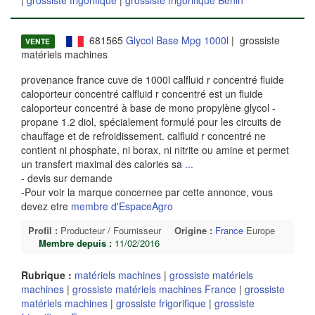
681565
Glycol Base Mpg 1000l
| grossiste
VENTE
matériels machines
provenance france cuve de 1000l calfluid r concentré fluide
caloporteur concentré calfluid r concentré est un fluide
caloporteur concentré à base de mono propylène glycol -
propane 1.2 diol, spécialement formulé pour les circuits de
chauffage et de refroidissement. calfluid r concentré ne
contient ni phosphate, ni borax, ni nitrite ou amine et permet
un transfert maximal des calories sa
...
- devis sur demande
-Pour voir la marque concernee par cette annonce, vous
devez etre
membre d'EspaceAgro
Profil :
Producteur / Fournisseur
Origine :
France
Europe
Membre depuis :
11/02/2016
Rubrique :
matériels machines
|
grossiste matériels
machines
|
grossiste matériels machines France
|
grossiste
matériels machines
|
grossiste frigorifique
|
grossiste