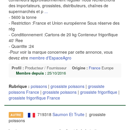
des importateurs, grossistes, distributeurs, chaînes de
supermarchés et p
...
- 5600 la tonne
- Restriction :France et Union européenne Sous réserve des
rég
- Conditionnement :Cartons de 20 kg Conteneur frigorifique
40' Ree
- Quantite :24
-Pour voir la marque concernee par cette annonce, vous
devez etre
membre d'EspaceAgro
Profil :
Producteur / Fournisseur
Origine :
France
Europe
Membre depuis :
25/10/2016
Rubrique :
poissons
|
grossiste poissons
|
grossiste
poissons France
|
grossiste poissons
|
grossiste frigorifique
|
grossiste frigorifique France
719318
Saumon Et Truite
| grossiste
AUTRE
poissons