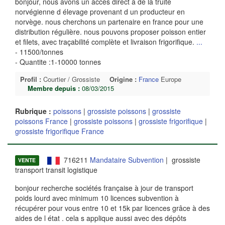
bonjour, nous avons un accès direct à de la truite
norvégienne d élevage provenant d un producteur en
norvège. nous cherchons un partenaire en france pour une
distribution régulière. nous pouvons proposer poisson entier
et filets, avec traçabilité complète et livraison frigorifique.
...
- 11500/tonnes
- Quantite :1-10000 tonnes
Profil :
Courtier / Grossiste
Origine :
France
Europe
Membre depuis :
08/03/2015
Rubrique :
poissons
|
grossiste poissons
|
grossiste
poissons France
|
grossiste poissons
|
grossiste frigorifique
|
grossiste frigorifique France
716211
Mandataire Subvention
| grossiste
VENTE
transport transit logistique
bonjour recherche sociétés française à jour de transport
poids lourd avec minimum 10 licences subvention à
récupérer pour vous entre 10 et 15k par licences grâce à des
aides de l état . cela s applique aussi avec des dépôts