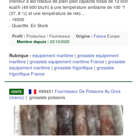
intérieur à led rideaux de plain-pied capacité totale de 12 600
kcal/h (49 600 btu/h) à une température ambiante de 100 °f
(37, 8 °c) et une température de reto
...
- 16500
- Quantite :En Stock
Profil :
Producteur / Fournisseur
Origine :
France
Europe
Membre depuis :
23/10/2025
Rubrique :
equipement maritime
|
grossiste equipement
maritime
|
grossiste equipement maritime France
|
grossiste
equipement maritime
|
grossiste frigorifique
|
grossiste
frigorifique France
699451
Fournisseur De Poissons Au Gros
VENTE
(maroc)
| grossiste poissons