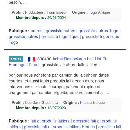
besoin.
...
Profil :
Producteur / Fournisseur
Origine :
Togo
Afrique
Membre depuis :
26/01/2024
Rubrique :
autres
|
grossiste autres
|
grossiste autres Togo
|
grossiste autres
|
grossiste frigorifique
|
grossiste frigorifique
Togo
630496
Achat Destockage Lait Uht Et
ACHAT
Fromages Dluo
| grossiste lait et produits laitiers
bonjour nous achetons par camion du lait uht en dates
courtes, et aussi touts produits laitiers en dluo, nous
intervenons sur toute l'europe, paiement rapide et
chargement par camion frigorifique. cordialement ali
...
Profil :
Courtier / Grossiste
Origine :
France
Europe
Membre depuis :
18/07/2020
Rubrique :
lait et produits laitiers
|
grossiste lait et produits
laitiers
|
grossiste lait et produits laitiers France
|
grossiste lait