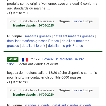
produits sont d origine ivoirienne, avec une qualité conforme
aux standards du marché,
...
- Quantite :10000
Profil :
Producteur / Fournisseur
Origine :
France
Europe
Membre depuis :
26/09/2025
Rubrique :
matières grasses
|
detaillant matières grasses
|
detaillant matières grasses France
|
detaillant matières
grasses
|
detaillant le prix
|
detaillant le prix France
714773
Boyaux De Moutons Calibre
VENTE
18/20
| detaillant viandes et oeufs
boyaux de moutons calibre 18/20 sèche disponible sur tunis
pour le prix me contacter disponible 6000 masses
...
- Quantite :6000
Profil :
Producteur / Fournisseur
Origine :
France
Europe
Membre depuis :
14/09/2020
Rubrique :
viandes et oeufs
|
detaillant viandes et oeufs
|