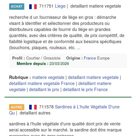
711751
Liege
| detaillant matiere vegetale
ACHAT
recherche d un fournisseur de liège en gros : démarche
visant à identifier et sélectionner des producteurs ou
distributeurs capables de fournir du liège en grandes
quantités, avec des critères de qualité, de prix compétitif, de
fiabilité logistique et de conformité aux besoins spécifiques
(bouchons, plaques, rouleaux, etc.
...
Profil :
Courtier / Grossiste
Origine :
France
Europe
Membre depuis :
23/03/2026
Rubrique :
matiere vegetale
|
detaillant matiere vegetale
|
detaillant matiere vegetale France
|
detaillant matiere
vegetale
|
detaillant le prix
|
detaillant le prix France
711578
Sardines à L'huile Végétale D'une
AUTRE
Qu
| detaillant autres
sardines à l'huile végétale d'une qualité dont prix de vente
serai accessible sur le marché. la sardine doit être marque
marocaine avec de gros poissons.
...