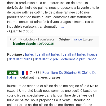
dans la production et la commercialisation de produits
dérivés de l huile de palme. nous proposons à la vente : huile
de palme raffinée cp8 huile de palme raffinée cp10 nos
produits sont de haute qualité, conformes aux standards
internationaux, et adaptés à divers usages alimentaires et
industriels (cuisson, transformation,
...
- Quantite :10000
Profil :
Producteur / Fournisseur
Origine :
France
Europe
Membre depuis :
26/09/2025
Rubrique :
huiles
|
detaillant huiles
|
detaillant huiles France
|
detaillant huiles
|
detaillant le prix
|
detaillant le prix France
714864
Fourniture De Stéarine Et Oléine De
VENTE
Palme
| detaillant matières grasses
fourniture de stéarine et oléine de palme origine côte d ivoire
(export & marché local) nous sommes une société basée en
côte d ivoire, spécialisée dans la fourniture de dérivés de l
huile de palme. nous proposons à la vente : stéarine de
palme (forme solide) oléine de palme (forme liquide) nos