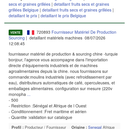
secs et graines grillées
|
detaillant fruits secs et graines
grillées Belgique
|
detaillant fruits secs et graines grillées
|
detaillant le prix
|
detaillant le prix Belgique
720893
Fournisseur Matériel De Production
VENTE
Sourcing
| detaillant matériels machines 08/07/2026
12:08:45
fournisseur matériel de production & sourcing chine -turquie
bonjour, l'agence vous accompagne dans l'importation
directe d'équipements industriels et de machines
agroalimentaires depuis la chine. nous fournissons sur
commande:moulins industriels (avec refroidissement par
eau), distributeurs automatiques de café, operculeuses, et
emballages alimentaires. configuration sur mesure (220v
monopha
...
- 500
- Restriction :Sénégal et Afrique de l Ouest
- Conditionnement :Fret maritime et aérien
- Quantite :validation sur catalogue
Profil :
Producteur / Fournisseur
Origine :
Senegal
Afrique