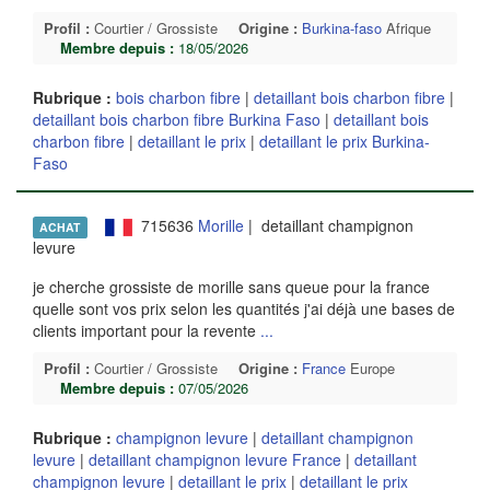
Profil :
Courtier / Grossiste
Origine :
Burkina-faso
Afrique
Membre depuis :
18/05/2026
Rubrique :
bois charbon fibre
|
detaillant bois charbon fibre
|
detaillant bois charbon fibre Burkina Faso
|
detaillant bois
charbon fibre
|
detaillant le prix
|
detaillant le prix Burkina-
Faso
715636
Morille
| detaillant champignon
ACHAT
levure
je cherche grossiste de morille sans queue pour la france
quelle sont vos prix selon les quantités j'ai déjà une bases de
clients important pour la revente
...
Profil :
Courtier / Grossiste
Origine :
France
Europe
Membre depuis :
07/05/2026
Rubrique :
champignon levure
|
detaillant champignon
levure
|
detaillant champignon levure France
|
detaillant
champignon levure
|
detaillant le prix
|
detaillant le prix