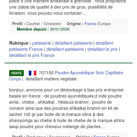
place d une manière artisanale à grenoble . nous proposons
une zlabia de qualité à des prix de gros. possibilité de
livraison. vous pouvez nous contacter
...
Profil :
Courtier / Grossiste
Origine :
France
Europe
Membre depuis :
30/01/2026
Rubrique :
patisserie
|
detaillant patisserie
|
detaillant
patisserie France
|
detaillant patisserie
|
detaillant le prix
|
detaillant le prix France
707155
Poudre Ayurvédique Soin Capillaire
VENTE
Corps
| detaillant matiere vegetale
bonjour, annonce pour un déstockage à bas prix entreprise
basée en france : de poudres ayurvédiques d inde poudre
amla , chebe , shikaikai , hibiscus brahmi , poudre de
romarin ainsi que des poudres shikaikai brahmi en kit de
sachet 100 gr par boite de la marque elina & des
shampoings au chebe & huile de chebe de la marque africa
saop poudre pour cheveux mélange de plantes
...
Profil :
Producteur / Fournisseur
Origine :
France
Europe