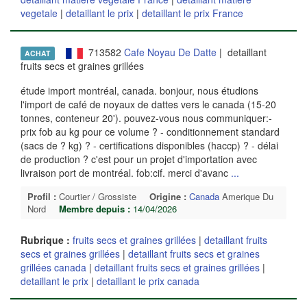
vegetale
|
detaillant le prix
|
detaillant le prix France
713582
Cafe Noyau De Datte
| detaillant
ACHAT
fruits secs et graines grillées
étude import montréal, canada. bonjour, nous étudions
l'import de café de noyaux de dattes vers le canada (15-20
tonnes, conteneur 20'). pouvez-vous nous communiquer:-
prix fob au kg pour ce volume ? - conditionnement standard
(sacs de ? kg) ? - certifications disponibles (haccp) ? - délai
de production ? c'est pour un projet d'importation avec
livraison port de montréal. fob:cif. merci d'avanc
...
Profil :
Courtier / Grossiste
Origine :
Canada
Amerique Du
Nord
Membre depuis :
14/04/2026
Rubrique :
fruits secs et graines grillées
|
detaillant fruits
secs et graines grillées
|
detaillant fruits secs et graines
grillées canada
|
detaillant fruits secs et graines grillées
|
detaillant le prix
|
detaillant le prix canada