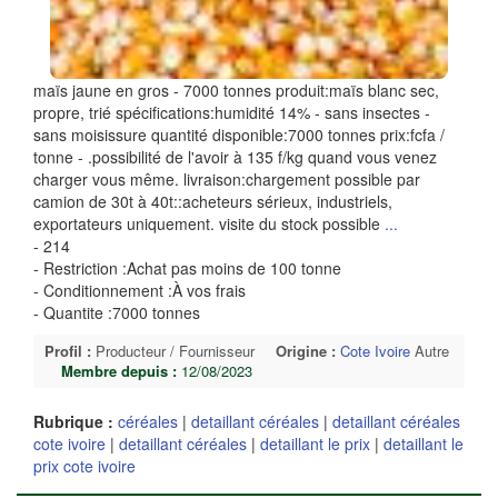
maïs jaune en gros - 7000 tonnes produit:maïs blanc sec,
propre, trié spécifications:humidité 14% - sans insectes -
sans moisissure quantité disponible:7000 tonnes prix:fcfa /
tonne - .possibilité de l'avoir à 135 f/kg quand vous venez
charger vous même. livraison:chargement possible par
camion de 30t à 40t::acheteurs sérieux, industriels,
exportateurs uniquement. visite du stock possible
...
- 214
- Restriction :Achat pas moins de 100 tonne
- Conditionnement :À vos frais
- Quantite :7000 tonnes
Profil :
Producteur / Fournisseur
Origine :
Cote Ivoire
Autre
Membre depuis :
12/08/2023
Rubrique :
céréales
|
detaillant céréales
|
detaillant céréales
cote ivoire
|
detaillant céréales
|
detaillant le prix
|
detaillant le
prix cote ivoire