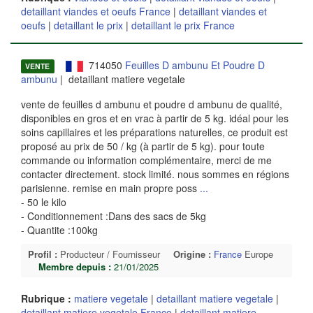
detaillant viandes et oeufs France
|
detaillant viandes et
oeufs
|
detaillant le prix
|
detaillant le prix France
714050
Feuilles D ambunu Et Poudre D
VENTE
ambunu
| detaillant matiere vegetale
vente de feuilles d ambunu et poudre d ambunu de qualité,
disponibles en gros et en vrac à partir de 5 kg. idéal pour les
soins capillaires et les préparations naturelles, ce produit est
proposé au prix de 50 / kg (à partir de 5 kg). pour toute
commande ou information complémentaire, merci de me
contacter directement. stock limité. nous sommes en régions
parisienne. remise en main propre poss
...
- 50 le kilo
- Conditionnement :Dans des sacs de 5kg
- Quantite :100kg
Profil :
Producteur / Fournisseur
Origine :
France
Europe
Membre depuis :
21/01/2025
Rubrique :
matiere vegetale
|
detaillant matiere vegetale
|
detaillant matiere vegetale France
|
detaillant matiere