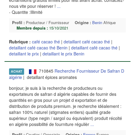
échantillons gratuits limités pour test avant achat. contactez-
nous vite pour réserver !
...
- Quantite :Illimité
Profil :
Producteur / Fournisseur
Origine :
Benin
Afrique
Membre depuis :
15/10/2021
Rubrique :
café cacao thé
|
detaillant café cacao thé
|
detaillant café cacao thé Benin
|
detaillant café cacao thé
|
detaillant le prix
|
detaillant le prix Benin
710845
Recherche Fournisseur De Safran D
ACHAT
algérie
| detaillant épices aromates
bonjour, je suis à la recherche de producteurs ou
exportateurs de safran d algérie capables de fournir des
quantités en gros pour un projet d exportation et de
distribution de produits premium. je recherche idéalement :
safran 100% naturel (stigmates entiers) qualité grade
supérieur (type negin / sargol ou équivalent) produit récolté
en algérie possibilité de fourniture régulièr
...
Profil :
Courtier / Grossiste
Origine :
France
Europe