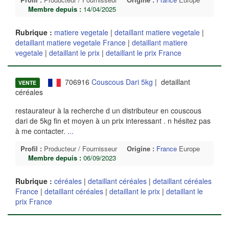
Membre depuis :
14/04/2025
Rubrique :
matiere vegetale
|
detaillant matiere vegetale
|
detaillant matiere vegetale France
|
detaillant matiere
vegetale
|
detaillant le prix
|
detaillant le prix France
706916
Couscous Dari 5kg
| detaillant
VENTE
céréales
restaurateur à la recherche d un distributeur en couscous
dari de 5kg fin et moyen à un prix interessant . n hésitez pas
à me contacter.
...
Profil :
Producteur / Fournisseur
Origine :
France
Europe
Membre depuis :
06/09/2023
Rubrique :
céréales
|
detaillant céréales
|
detaillant céréales
France
|
detaillant céréales
|
detaillant le prix
|
detaillant le
prix France