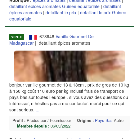
Rubrique :
épices aromates
|
detaillant épices aromates
|
detaillant épices aromates Guinee equatoriale
|
detaillant
épices aromates
|
detaillant le prix
|
detaillant le prix Guinee-
equatoriale
673948
Vanille Gourmet De
VENTE
Madagascar
| detaillant épices aromates
bonjour vanille gourmet de 13 à 18cm . prix de gros de 10 kg
à 150 kg coût 110 euro par kg inclusif frais de transport de
pays-bas sur toutes l europe . si vous avez des questions ou
intéresser, n hésites pas a me contacter. merci pour ce qui
sont serieux.
...
Profil :
Producteur / Fournisseur
Origine :
Pays Bas
Autre
Membre depuis :
06/03/2022