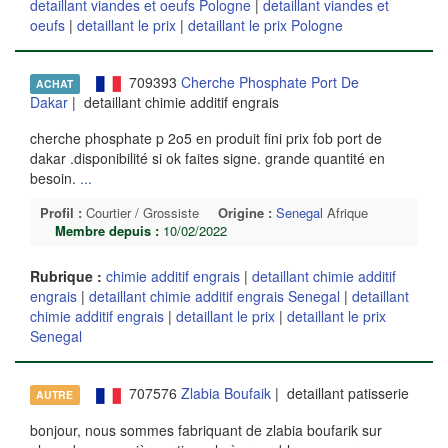
detaillant viandes et oeufs Pologne
|
detaillant viandes et
oeufs
|
detaillant le prix
|
detaillant le prix Pologne
709393
Cherche Phosphate Port De
ACHAT
Dakar
| detaillant chimie additif engrais
cherche phosphate p 2o5 en produit fini prix fob port de
dakar .disponibilité si ok faites signe. grande quantité en
besoin.
...
Profil :
Courtier / Grossiste
Origine :
Senegal
Afrique
Membre depuis :
10/02/2022
Rubrique :
chimie additif engrais
|
detaillant chimie additif
engrais
|
detaillant chimie additif engrais Senegal
|
detaillant
chimie additif engrais
|
detaillant le prix
|
detaillant le prix
Senegal
707576
Zlabia Boufaik
| detaillant patisserie
AUTRE
bonjour, nous sommes fabriquant de zlabia boufarik sur