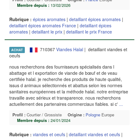
Membre depuis :
13/02/2026
Rubrique :
épices aromates
|
detaillant épices aromates
|
detaillant épices aromates France
|
detaillant épices
aromates
|
detaillant le prix
|
detaillant le prix France
710367
Viandes Halal
| detaillant viandes et
ACHAT
oeufs
nous recherchons des fournisseurs spécialisés dans l
abattage et l exportation de viande de bœuf et de veau
certifiée halal. je recherche des produits de haute qualité,
issus d animaux sélectionnés et abattus selon les normes
sanitaires européennes et la méthode halal. notre entreprise
travaille avec sérieux et transparence. nous recherchons
actuellement des partenaires commerciaux fiables. si c'
...
Profil :
Courtier / Grossiste
Origine :
Pologne
Europe
Membre depuis :
24/01/2024
Rubrique :
viandes et oeufs
|
detaillant viandes et oeufs
|