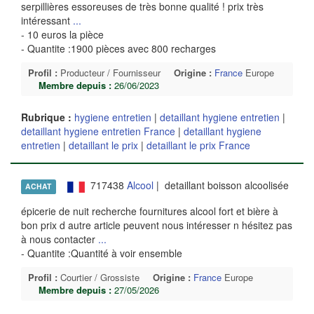
serpillières essoreuses de très bonne qualité ! prix très
intéressant
...
- 10 euros la pièce
- Quantite :1900 pièces avec 800 recharges
Profil :
Producteur / Fournisseur
Origine :
France
Europe
Membre depuis :
26/06/2023
Rubrique :
hygiene entretien
|
detaillant hygiene entretien
|
detaillant hygiene entretien France
|
detaillant hygiene
entretien
|
detaillant le prix
|
detaillant le prix France
717438
Alcool
| detaillant boisson alcoolisée
ACHAT
épicerie de nuit recherche fournitures alcool fort et bière à
bon prix d autre article peuvent nous intéresser n hésitez pas
à nous contacter
...
- Quantite :Quantité à voir ensemble
Profil :
Courtier / Grossiste
Origine :
France
Europe
Membre depuis :
27/05/2026