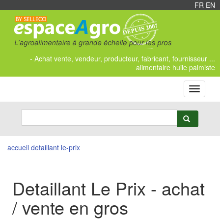
FR
/
EN
- Achat vente, vendeur, producteur, fabricant, fournisseur ...
alimentaire huile palmiste
Toggle
navigati
accueil
detaillant le-prix
Detaillant Le Prix - achat
/ vente en gros