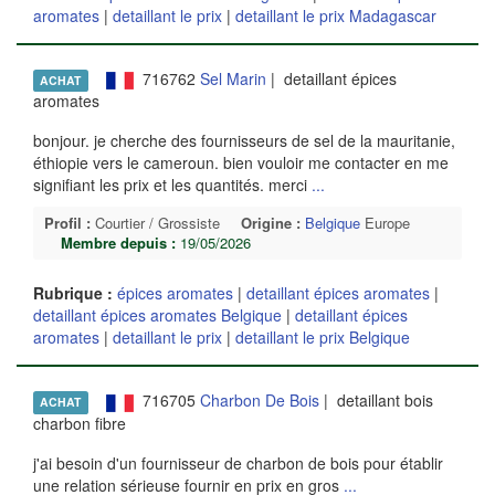
aromates
|
detaillant le prix
|
detaillant le prix Madagascar
716762
Sel Marin
| detaillant épices
ACHAT
aromates
bonjour. je cherche des fournisseurs de sel de la mauritanie,
éthiopie vers le cameroun. bien vouloir me contacter en me
signifiant les prix et les quantités. merci
...
Profil :
Courtier / Grossiste
Origine :
Belgique
Europe
Membre depuis :
19/05/2026
Rubrique :
épices aromates
|
detaillant épices aromates
|
detaillant épices aromates Belgique
|
detaillant épices
aromates
|
detaillant le prix
|
detaillant le prix Belgique
716705
Charbon De Bois
| detaillant bois
ACHAT
charbon fibre
j'ai besoin d'un fournisseur de charbon de bois pour établir
une relation sérieuse fournir en prix en gros
...