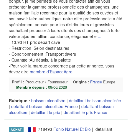
bonjour, je me permets de vous contacter afin de vous
présenter la gamme professionnelle des champagnes, une
maison familiale reconnue pour la qualité de ses cuvées et
son savoir faire authentique. notre offre professionnelle a été
spécialement pensée pour les distributeurs et grossistes
souhaitant proposer à leurs clients des champagnes à forte
valeur ajoutée, alliant constance, élégance et e
...
- 13.93 HT prix départ cave
- Restriction :Selon destinataires
- Conditionnement :Transport divers
- Quantite :Au détails, à la palette
-Pour voir la marque concernee par cette annonce, vous
devez etre
membre d'EspaceAgro
Profil :
Producteur / Fournisseur
Origine :
France
Europe
Membre depuis :
09/06/2026
Rubrique :
boisson alcoolisée
|
detaillant boisson alcoolisée
|
detaillant boisson alcoolisée France
|
detaillant boisson
alcoolisée
|
detaillant le prix
|
detaillant le prix France
718493
Fonio Naturel Et Bio
| detaillant
ACHAT