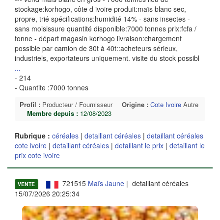
stockage:korhogo, côte d ivoire produit:maïs blanc sec,
propre, trié spécifications:humidité 14% - sans insectes -
sans moisissure quantité disponible:7000 tonnes prix:fcfa /
tonne - départ magasin korhogo livraison:chargement
possible par camion de 30t à 40t::acheteurs sérieux,
industriels, exportateurs uniquement. visite du stock possibl
...
- 214
- Quantite :7000 tonnes
Profil :
Producteur / Fournisseur
Origine :
Cote Ivoire
Autre
Membre depuis :
12/08/2023
Rubrique :
céréales
|
detaillant céréales
|
detaillant céréales
cote ivoire
|
detaillant céréales
|
detaillant le prix
|
detaillant le
prix cote ivoire
721515
Maïs Jaune
| detaillant céréales
VENTE
15/07/2026 20:25:34