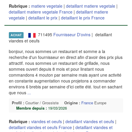
Rubrique :
matiere vegetale
|
detaillant matiere vegetale
|
detaillant matiere vegetale France
|
detaillant matiere
vegetale
|
detaillant le prix
|
detaillant le prix France
711495
Fournisseur D'ovins
| detaillant
ACHAT
viandes et oeufs
bonjour, nous sommes un restaurant et somme a la
recherche d'un fournisseur en direct afin d'avoir des prix plus
attractif. nous sommes un restaurant de grillade, nous
sommes ouvert depuis 8 mois et pour linstant nous
commandons 4 mouton par semaine mais ayant une activité
en constante augmentation nous projetons a commander
environs 6 brebis par semaine d'ici cette été. tout en sachant
que nous
...
Profil :
Courtier / Grossiste
Origine :
France
Europe
Membre depuis :
19/03/2026
Rubrique :
viandes et oeufs
|
detaillant viandes et oeufs
|
detaillant viandes et oeufs France
|
detaillant viandes et