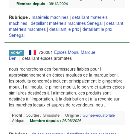
Membre depuis :
08/12/2024
Rubrique :
matériels machines
|
detaillant matériels
machines
|
detaillant matériels machines Senegal
|
detaillant
matériels machines
|
detaillant le prix
|
detaillant le prix
Senegal
720081
Epices Moulu Marque
ACHAT
Beni
| detaillant épices aromates
nous recherchons des fournisseurs fiables pour l
approvisionnement en épices moulues de la marque beni.
les produits concernés incluent principalement le gingembre
moulu, l ail moulu, le piment moulu, le poivre et autres épices
similaires destinées à l alimentation. ces produits sont
destinés à l importation, à la distribution et à la revente sur
les marchés locaux et auprès de revendeurs. nou
...
Profil :
Courtier / Grossiste
Origine :
Guinee-equatoriale
Afrique
Membre depuis :
26/06/2026