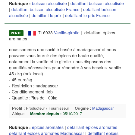
Rubrique :
boisson alcoolisée
|
detaillant boisson alcoolisée
|
detaillant boisson alcoolisée France
|
detaillant boisson
alcoolisée
|
detaillant le prix
|
detaillant le prix France
716938
Vanille-girofle
| detaillant épices
VENTE
aromates
nous sommes une société basée à madagascar et nous
pouvons vous fournir des épices de haute qualité,
notamment la vanille et le girofle. nous disposons des
quantités nécessaires pour répondre à vos besoins. vanille :
45 / kg (prix local)
...
- 45 euro/kg
- Restriction :madagascar
- Conditionnement :fob
- Quantite :Plus de 100kg
Profil :
Producteur / Fournisseur
Origine :
Madagascar
Afrique
Membre depuis :
05/10/2017
Rubrique :
épices aromates
|
detaillant épices aromates
|
detaillant épices aromates Madagascar
|
detaillant épices