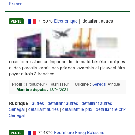
France
715076
Electronique
| detaillant autres
VENTE
nous fournissions un important lot de matériels électroniques
et des parcelle terrain nos prix son favorable et pleuvent être
payer a trois 3 tranches
...
Profil :
Producteur / Fournisseur
Origine :
Senegal
Afrique
Membre depuis :
12/04/2021
Rubrique :
autres
|
detaillant autres
|
detaillant autres
Senegal
|
detaillant autres
|
detaillant le prix
|
detaillant le prix
Senegal
714870
Fourniture Fmcg Boissons
VENTE