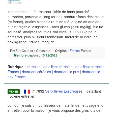
céréales
je recherche un fournisseur fiable de fonio (marché
européen, partenariat long terme). produit : fonio décortiqué
(et farine), qualité alimentaire, bien trié, origine afrique de l
ouest traçable. exigences : sans gluten (< 20 mg/kg), bio ue
souhaité, analyses fournies. volumes : 100 500 kg pour
démarrer, puis plusieurs tonnes/an. merci de m indiquer
prix/kg rendu france, moq, dé
...
Profil :
Courtier / Grossiste
Origine :
France
Europe
Membre depuis :
15/12/2023
Rubrique :
céréales
|
detaillant céréales
|
detaillant céréales
France
|
detaillant céréales
|
detaillant le prix
|
detaillant le
prix France
717832
Serpillières Essoreuses
| detaillant
VENTE
hygiene entretien
bonjour, je suis un fournisseur de matériel de nettoyage et d
entretien pour la maison, je vous propose des gros lots de