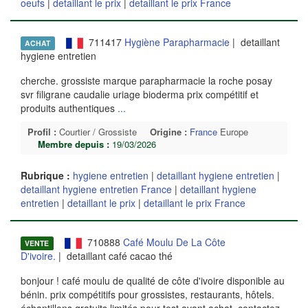
oeufs
|
detaillant le prix
|
detaillant le prix France
711417
Hygiène Parapharmacie
| detaillant
ACHAT
hygiene entretien
cherche. grossiste marque parapharmacie la roche posay
svr filigrane caudalie uriage bioderma prix compétitif et
produits authentiques
...
Profil :
Courtier / Grossiste
Origine :
France
Europe
Membre depuis :
19/03/2026
Rubrique :
hygiene entretien
|
detaillant hygiene entretien
|
detaillant hygiene entretien France
|
detaillant hygiene
entretien
|
detaillant le prix
|
detaillant le prix France
710888
Café Moulu De La Côte
VENTE
D'ivoire.
| detaillant café cacao thé
bonjour ! café moulu de qualité de côte d'ivoire disponible au
bénin. prix compétitifs pour grossistes, restaurants, hôtels.