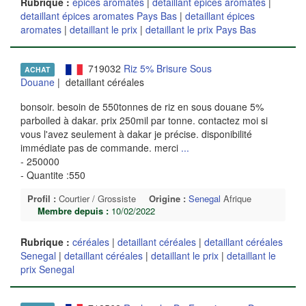
Rubrique :
épices aromates
|
detaillant épices aromates
|
detaillant épices aromates Pays Bas
|
detaillant épices
aromates
|
detaillant le prix
|
detaillant le prix Pays Bas
719032
Riz 5% Brisure Sous
ACHAT
Douane
| detaillant céréales
bonsoir. besoin de 550tonnes de riz en sous douane 5%
parboiled à dakar. prix 250mil par tonne. contactez moi si
vous l'avez seulement à dakar je précise. disponibilité
immédiate pas de commande. merci
...
- 250000
- Quantite :550
Profil :
Courtier / Grossiste
Origine :
Senegal
Afrique
Membre depuis :
10/02/2022
Rubrique :
céréales
|
detaillant céréales
|
detaillant céréales
Senegal
|
detaillant céréales
|
detaillant le prix
|
detaillant le
prix Senegal