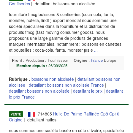
Confiseries
| detaillant boissons non alcolisée
fourniture fmcg boissons & confiseries (coca-cola, fanta,
monster, nutella, lindt ) export mondial nous sommes une
société spécialisée dans la fourniture et la distribution de
produits fmcg (fast-moving consumer goods). nous
proposons une large gamme de produits de grandes
marques internationales, notamment : boissons en canettes
et bouteilles : coca-cola, fanta, monster jus e
...
Profil :
Producteur / Fournisseur
Origine :
France
Europe
Membre depuis :
26/09/2025
Rubrique :
boissons non alcolisée
|
detaillant boissons non
alcolisée
|
detaillant boissons non alcolisée France
|
detaillant boissons non alcolisée
|
detaillant le prix
|
detaillant
le prix France
714865
Huile De Palme Raffinée Cp8 Cp10
VENTE
Origine
| detaillant huiles
nous sommes une société basée en côte d ivoire, spécialisée