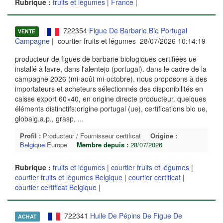
Rubrique :
fruits et légumes
|
France
|
722354
Figue De Barbarie Bio Portugal
VENTE
Campagne
| courtier fruits et légumes 28/07/2026 10:14:19
producteur de figues de barbarie biologiques certifiées ue
installé à lavre, dans l'alentejo (portugal). dans le cadre de la
campagne 2026 (mi-août mi-octobre), nous proposons à des
importateurs et acheteurs sélectionnés des disponibilités en
caisse export 60×40, en origine directe producteur. quelques
éléments distinctifs:origine portugal (ue), certifications bio ue,
globalg.a.p., grasp,
...
Profil :
Producteur / Fournisseur certificat
Origine :
Belgique
Europe
Membre depuis :
28/07/2026
Rubrique :
fruits et légumes
|
courtier fruits et légumes
|
courtier fruits et légumes Belgique
|
courtier certificat
|
courtier certificat Belgique
|
722341
Huile De Pépins De Figue De
ACHAT