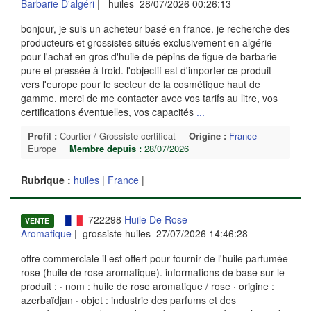
Barbarie D'algéri
| huiles 28/07/2026 00:26:13
bonjour, je suis un acheteur basé en france. je recherche des
producteurs et grossistes situés exclusivement en algérie
pour l'achat en gros d'huile de pépins de figue de barbarie
pure et pressée à froid. l'objectif est d'importer ce produit
vers l'europe pour le secteur de la cosmétique haut de
gamme. merci de me contacter avec vos tarifs au litre, vos
certifications éventuelles, vos capacités
...
Profil :
Courtier / Grossiste certificat
Origine :
France
Europe
Membre depuis :
28/07/2026
Rubrique :
huiles
|
France
|
722298
Huile De Rose
VENTE
Aromatique
| grossiste huiles 27/07/2026 14:46:28
offre commerciale il est offert pour fournir de l'huile parfumée
rose (huile de rose aromatique). informations de base sur le
produit : · nom : huile de rose aromatique / rose · origine :
azerbaïdjan · objet : industrie des parfums et des