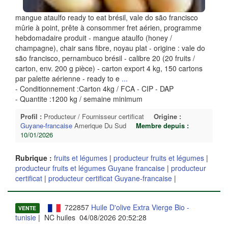
mangue ataulfo ready to eat brésil, vale do são francisco
mûrie à point, prête à consommer fret aérien, programme
hebdomadaire produit - mangue ataulfo (honey /
champagne), chair sans fibre, noyau plat - origine : vale do
são francisco, pernambuco brésil - calibre 20 (20 fruits /
carton, env. 200 g pièce) - carton export 4 kg, 150 cartons
par palette aérienne - ready to e
...
- Conditionnement :Carton 4kg / FCA - CIP - DAP
- Quantite :1200 kg / semaine minimum
Profil :
Producteur / Fournisseur certificat
Origine :
Guyane-francaise
Amerique Du Sud
Membre depuis :
10/01/2026
Rubrique :
fruits et légumes
|
producteur fruits et légumes
|
producteur fruits et légumes Guyane francaise
|
producteur
certificat
|
producteur certificat Guyane-francaise
|
722857
Huile D'olive Extra Vierge Bio -
VENTE
tunisie
| NC huiles 04/08/2026 20:52:28