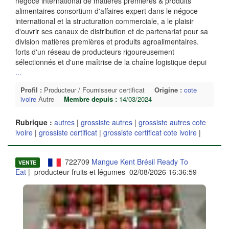
négoce international de matières premières & produits
alimentaires consortium d'affaires expert dans le négoce
international et la structuration commerciale, a le plaisir
d'ouvrir ses canaux de distribution et de partenariat pour sa
division matières premières et produits agroalimentaires.
forts d'un réseau de producteurs rigoureusement
sélectionnés et d'une maîtrise de la chaîne logistique depui
...
Profil :
Producteur / Fournisseur certificat
Origine :
cote
ivoire
Autre
Membre depuis :
14/03/2024
Rubrique :
autres
|
grossiste autres
|
grossiste autres cote
ivoire
|
grossiste certificat
|
grossiste certificat cote ivoire
|
722709
Mangue Kent Brésil Ready To
VENTE
Eat
| producteur fruits et légumes 02/08/2026 16:36:59