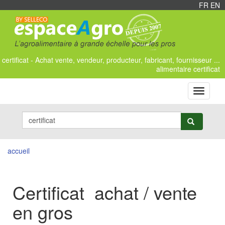
FR
/
EN
certificat - Achat vente, vendeur, producteur, fabricant, fournisseur ...
alimentaire certificat
Toggle
navigati
accueil
Certificat achat / vente
en gros