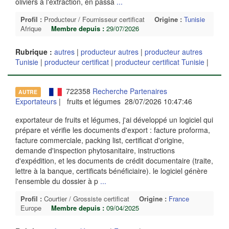
oliviers à l'extraction, en passa
...
Profil :
Producteur / Fournisseur certificat
Origine :
Tunisie
Afrique
Membre depuis :
29/07/2026
Rubrique :
autres
|
producteur autres
|
producteur autres
Tunisie
|
producteur certificat
|
producteur certificat Tunisie
|
722358
Recherche Partenaires
AUTRE
Exportateurs
| fruits et légumes 28/07/2026 10:47:46
exportateur de fruits et légumes, j'ai développé un logiciel qui
prépare et vérifie les documents d'export : facture proforma,
facture commerciale, packing list, certificat d'origine,
demande d'inspection phytosanitaire, instructions
d'expédition, et les documents de crédit documentaire (traite,
lettre à la banque, certificats bénéficiaire). le logiciel génère
l'ensemble du dossier à p
...
Profil :
Courtier / Grossiste certificat
Origine :
France
Europe
Membre depuis :
09/04/2025