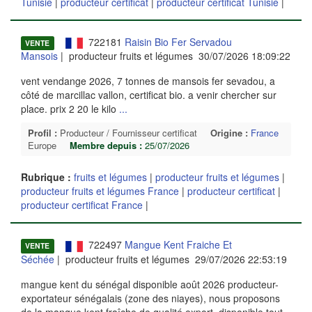
Tunisie
|
producteur certificat
|
producteur certificat Tunisie
|
722181
Raisin Bio Fer Servadou
VENTE
Mansois
| producteur fruits et légumes 30/07/2026 18:09:22
vent vendange 2026, 7 tonnes de mansois fer sevadou, a
côté de marcillac vallon, certificat bio. a venir chercher sur
place. prix 2 20 le kilo
...
Profil :
Producteur / Fournisseur certificat
Origine :
France
Europe
Membre depuis :
25/07/2026
Rubrique :
fruits et légumes
|
producteur fruits et légumes
|
producteur fruits et légumes France
|
producteur certificat
|
producteur certificat France
|
722497
Mangue Kent Fraiche Et
VENTE
Séchée
| producteur fruits et légumes 29/07/2026 22:53:19
mangue kent du sénégal disponible août 2026 producteur-
exportateur sénégalais (zone des niayes), nous proposons
de la mangue kent fraîche de qualité export, disponible tout