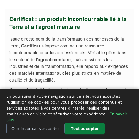
Certificat : un produit incontournable lié à la
Terre et à l'agroalimentaire
Issue directement de la transformation des richesses de la
terre,
Certificat
s'impose comme une ressource
incontournable pour les professionnels. Véritable pilier dans
le secteur de l'
agroalimentaire
, mais aussi dans les
industries et de la transformation, elle répond aux exigences
des marchés internationaux les plus stricts en matière de
qualité et de traçabilité.
Parce qu'elle fait le lien entre la production agricole brute et
les grands acteurs de l'industrie, Certificattrouve
En poursuivant votre navigation sur ce site, vous acceptez
l'utilisation de cookies pour vous proposer des contenus et
naturellement sa place sur
EspaceAgro
. Notre portail B2B
services adaptés à vos centres d'intérêt, réaliser des
met en relation directe les producteurs, fabricants, grossistes
statistiques de visite et sécuriser votre expérience.
En savoir
et acheteurs du monde entier. Que vous cherchiez à sourcer
plus
des volumes en gros ou à valoriser vos récoltes et
Continuer sans accepter
Tout accepter
fabrications, profitez d'une vitrine mondiale dédiée aux
professionnels de la terre et de l'alimentation pour dynamiser