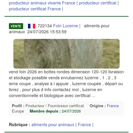
producteur animaux vivants France
|
producteur certificat
|
producteur certificat France
|
722134
Foin Lucerne
| aliments pour
VENTE
animaux 24/07/2026 15:53:59
vend foin 2026 en bottes rondes dimension 120-120 livraison
et stockage possible vends enrubannez luzerne , 1 , 2 , 3
ieme coupe , analyse à l appuie , luzerne coupée , départ ou
livrez , pour plus d info contactez moi , luzerne en
conventionnelle et biologique avec certificat
...
Profil :
Producteur / Fournisseur certificat
Origine :
France
Europe
Membre depuis :
24/07/2026
Rubrique :
aliments pour animaux
|
France
|