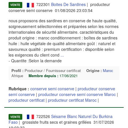
722301
Boites De Sardines
| producteur
VENTE
conserve semi conserve 01/08/2026 23:03:54
nous proposons des sardines en conserve de haute qualité,
soigneusement sélectionnées et préparées selon les normes
internationales de sécurité alimentaire. caractéristiques du
produit origine : maroc conditionnement : boîtes de sardines
huile : huile végétale de qualité alimentaire goût : naturel et
savoureux qualité : premium certification : disponible selon
les exigences du client cond
...
- Quantite :Selon la demande
Profil :
Producteur / Fournisseur certificat
Origine :
Maroc
Afrique
Membre depuis :
17/06/2021
Rubrique :
conserve semi conserve
|
producteur conserve
semi conserve
|
producteur conserve semi conserve Maroc
|
producteur certificat
|
producteur certificat Maroc
|
722526
Sésame Blanc Naturel Du Burkina
VENTE
Faso
| grossiste fruits secs et graines grillées 31/07/2026
19:03:32