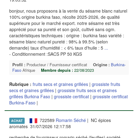
bonjour, nous proposons à la vente du sésame blanc naturel
100% origine burkina faso, récolte 2025-2026, de qualité
supérieure pour le marché export. notre sésame est très
apprécié pour sa pureté et son goût, cultivé sans ogm.
caractéristiques techniques : origine : burkina faso variété :
sésame blanc naturel pureté : 98% à 99.5% (selon
demande) taux d'humidité : < 6% taux d'huile : 5
...
- Conditionnement :SACS PP 50 KGS
Profil :
Producteur / Fournisseur certificat
Origine :
Burkina-
Faso
Afrique
Membre depuis :
22/08/2023
Rubrique :
fruits secs et graines grillées
|
grossiste fruits
secs et graines grillées
|
grossiste fruits secs et graines
grillées Burkina Faso
|
grossiste certificat
|
grossiste certificat
Burkina-Faso
|
722589
Romarin Séché
| NC épices
ACHAT
aromates 31/07/2026 12:17:58
recherche de fournisseur romarin séché (feuilles) société