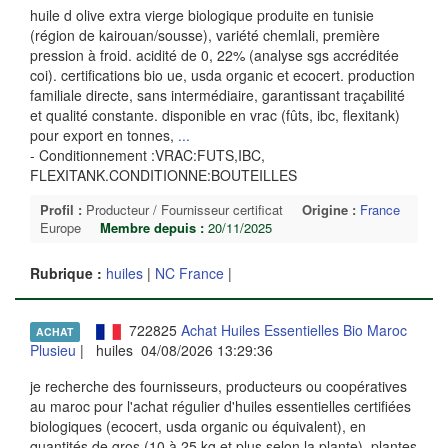
huile d olive extra vierge biologique produite en tunisie
(région de kairouan/sousse), variété chemlali, première
pression à froid. acidité de 0, 22% (analyse sgs accréditée
coi). certifications bio ue, usda organic et ecocert. production
familiale directe, sans intermédiaire, garantissant traçabilité
et qualité constante. disponible en vrac (fûts, ibc, flexitank)
pour export en tonnes,
...
- Conditionnement :VRAC:FUTS,IBC,
FLEXITANK.CONDITIONNE:BOUTEILLES
Profil :
Producteur / Fournisseur certificat
Origine :
France
Europe
Membre depuis :
20/11/2025
Rubrique :
huiles
|
NC France
|
722825
Achat Huiles Essentielles Bio Maroc
ACHAT
Plusieu
| huiles 04/08/2026 13:29:36
je recherche des fournisseurs, producteurs ou coopératives
au maroc pour l'achat régulier d'huiles essentielles certifiées
biologiques (ecocert, usda organic ou équivalent), en
quantités de gros (10 à 25 kg et plus selon la plante). plantes