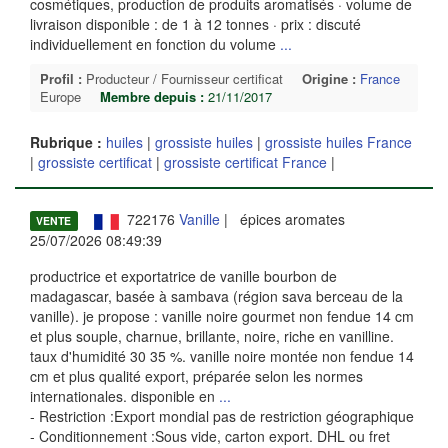
cosmétiques, production de produits aromatisés · volume de
livraison disponible : de 1 à 12 tonnes · prix : discuté
individuellement en fonction du volume
...
Profil :
Producteur / Fournisseur certificat
Origine :
France
Europe
Membre depuis :
21/11/2017
Rubrique :
huiles
|
grossiste huiles
|
grossiste huiles France
|
grossiste certificat
|
grossiste certificat France
|
722176
Vanille
| épices aromates
VENTE
25/07/2026 08:49:39
productrice et exportatrice de vanille bourbon de
madagascar, basée à sambava (région sava berceau de la
vanille). je propose : vanille noire gourmet non fendue 14 cm
et plus souple, charnue, brillante, noire, riche en vanilline.
taux d'humidité 30 35 %. vanille noire montée non fendue 14
cm et plus qualité export, préparée selon les normes
internationales. disponible en
...
- Restriction :Export mondial pas de restriction géographique
- Conditionnement :Sous vide, carton export. DHL ou fret