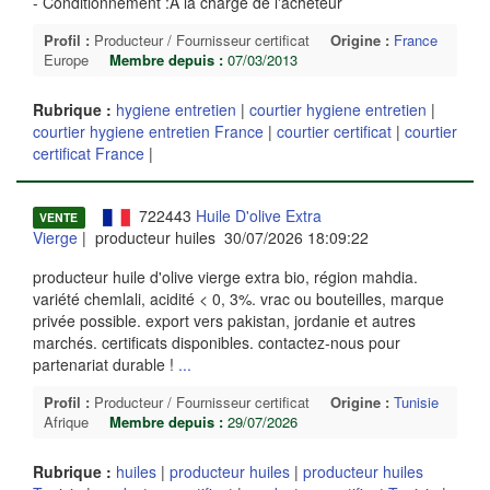
- Conditionnement :A la charge de l'acheteur
Profil :
Producteur / Fournisseur certificat
Origine :
France
Europe
Membre depuis :
07/03/2013
Rubrique :
hygiene entretien
|
courtier hygiene entretien
|
courtier hygiene entretien France
|
courtier certificat
|
courtier
certificat France
|
722443
Huile D'olive Extra
VENTE
Vierge
| producteur huiles 30/07/2026 18:09:22
producteur huile d'olive vierge extra bio, région mahdia.
variété chemlali, acidité < 0, 3%. vrac ou bouteilles, marque
privée possible. export vers pakistan, jordanie et autres
marchés. certificats disponibles. contactez-nous pour
partenariat durable !
...
Profil :
Producteur / Fournisseur certificat
Origine :
Tunisie
Afrique
Membre depuis :
29/07/2026
Rubrique :
huiles
|
producteur huiles
|
producteur huiles