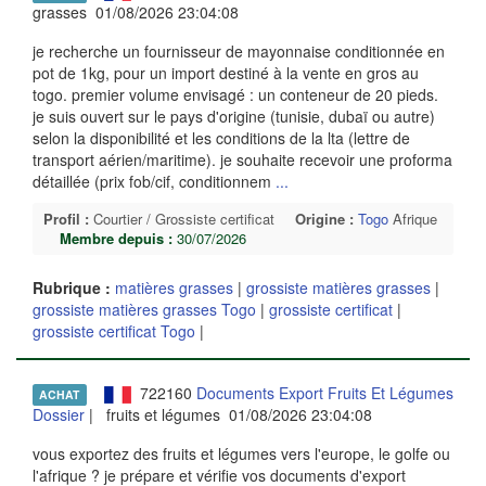
grasses 01/08/2026 23:04:08
je recherche un fournisseur de mayonnaise conditionnée en
pot de 1kg, pour un import destiné à la vente en gros au
togo. premier volume envisagé : un conteneur de 20 pieds.
je suis ouvert sur le pays d'origine (tunisie, dubaï ou autre)
selon la disponibilité et les conditions de la lta (lettre de
transport aérien/maritime). je souhaite recevoir une proforma
détaillée (prix fob/cif, conditionnem
...
Profil :
Courtier / Grossiste certificat
Origine :
Togo
Afrique
Membre depuis :
30/07/2026
Rubrique :
matières grasses
|
grossiste matières grasses
|
grossiste matières grasses Togo
|
grossiste certificat
|
grossiste certificat Togo
|
722160
Documents Export Fruits Et Légumes
ACHAT
Dossier
| fruits et légumes 01/08/2026 23:04:08
vous exportez des fruits et légumes vers l'europe, le golfe ou
l'afrique ? je prépare et vérifie vos documents d'export