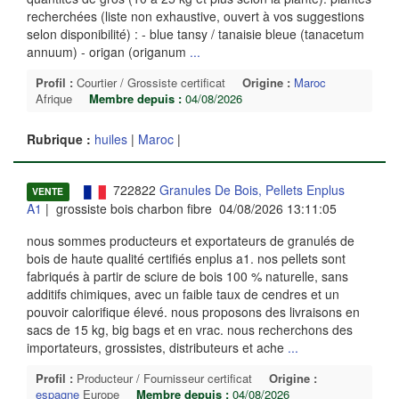
recherchées (liste non exhaustive, ouvert à vos suggestions
selon disponibilité) : - blue tansy / tanaisie bleue (tanacetum
annuum) - origan (origanum
...
Profil :
Courtier / Grossiste certificat
Origine :
Maroc
Afrique
Membre depuis :
04/08/2026
Rubrique :
huiles
|
Maroc
|
722822
Granules De Bois, Pellets Enplus
VENTE
A1
| grossiste bois charbon fibre 04/08/2026 13:11:05
nous sommes producteurs et exportateurs de granulés de
bois de haute qualité certifiés enplus a1. nos pellets sont
fabriqués à partir de sciure de bois 100 % naturelle, sans
additifs chimiques, avec un faible taux de cendres et un
pouvoir calorifique élevé. nous proposons des livraisons en
sacs de 15 kg, big bags et en vrac. nous recherchons des
importateurs, grossistes, distributeurs et ache
...
Profil :
Producteur / Fournisseur certificat
Origine :
espagne
Europe
Membre depuis :
04/08/2026