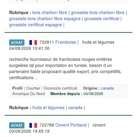
Rubrique :
bois charbon fibre
|
grossiste bois charbon fibre
|
grossiste bois charbon fibre espagne
|
grossiste certificat
|
grossiste certificat espagne
|
722811
Framboise
| fruits et légumes
ACHAT
04/08/2026 10:41:30
recherche fournisseur de framboises rouges entières
surgelées iqf pour importation en tunisie. besoin d un
partenaire fiable proposant qualité export, prix compétitifs,
certifications
...
Profil :
Courtier / Grossiste certificat
Origine :
canada
Amerique Du Nord
Membre depuis :
04/08/2026
Rubrique :
fruits et légumes
|
canada
|
722788
Ciment Portland
| ciment
ACHAT
03/08/2026 19:45:19