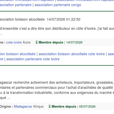
sociation partenaire
|
association partenaire congo
sociation boisson alcoolisée 14/07/2026 01:22:50
'ensemble c'est a dire être son distributeur en côte d'ivoire, j'ai fait aus
...
ne :
cote ivoire
Autre
⏳
Membre depuis :
14/07/2026
ion boisson alcoolisée
|
association boisson alcoolisée cote ivoire
|
ass
ire
|
association partenaire cote ivoire
agascar recherche activement des acheteurs, importateurs, grossistes,
ntaires et partenaires commerciaux pour l'achat d'arachides de qualité
à la transformation industrielle, conforme aux exigences du marché in
tiqué
...
Origine :
Madagascar
Afrique
⏳
Membre depuis :
05/07/2026