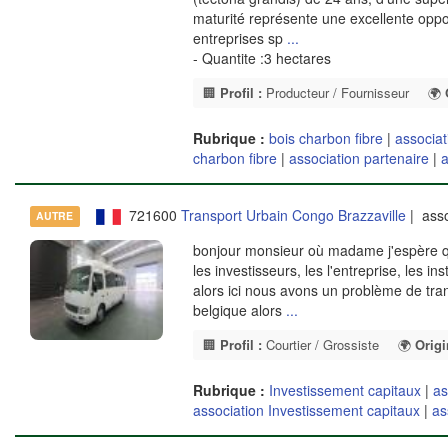
maturité représente une excellente opportu
entreprises sp
...
- Quantite :3 hectares
🏢
Profil :
Producteur / Fournisseur
🌍
Rubrique :
bois charbon fibre
|
associat
charbon fibre
|
association partenaire
|
a
721600
Transport Urbain Congo Brazzaville
| asso
AUTRE
bonjour monsieur où madame j'espère que 
les investisseurs, les l'entreprise, les i
alors ici nous avons un problème de trans
belgique alors
...
🏢
Profil :
Courtier / Grossiste
🌍
Origi
Rubrique :
Investissement capitaux
|
as
association Investissement capitaux
|
as