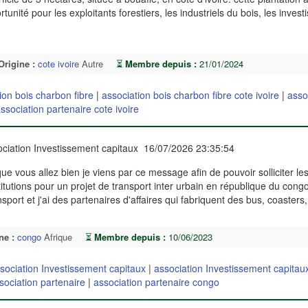
nité pour les exploitants forestiers, les industriels du bois, les investi
Origine :
cote ivoire
Autre
⏳
Membre depuis :
21/01/2024
ion bois charbon fibre
|
association bois charbon fibre cote ivoire
|
asso
ssociation partenaire cote ivoire
ciation Investissement capitaux 16/07/2026 23:35:54
vous allez bien je viens par ce message afin de pouvoir solliciter les
nstitutions pour un projet de transport inter urbain en république du cong
port et j'ai des partenaires d'affaires qui fabriquent des bus, coasters
ne :
congo
Afrique
⏳
Membre depuis :
10/06/2023
sociation Investissement capitaux
|
association Investissement capitau
sociation partenaire
|
association partenaire congo