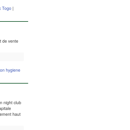
x Togo
|
et de vente
ion hygiene
n night club
pitale
sement haut