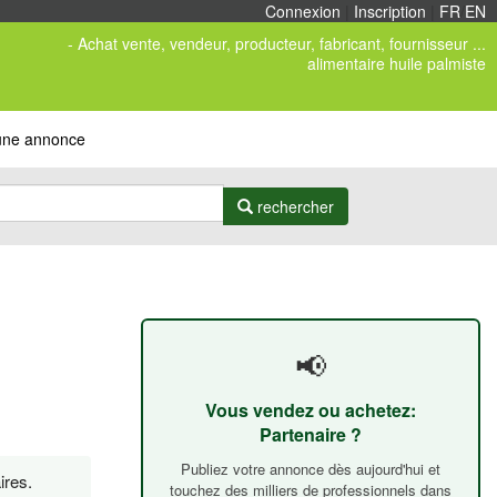
Connexion
|
Inscription
|
FR
/
EN
- Achat vente, vendeur, producteur, fabricant, fournisseur ...
alimentaire huile palmiste
 une annonce
rechercher
📢
Vous vendez ou achetez:
Partenaire ?
Publiez votre annonce dès aujourd'hui et
ires.
touchez des milliers de professionnels dans