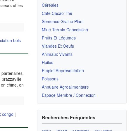
Céréales
sseurs et les
Café Cacao Thé
Semence Graine Plant
Mine Terrain Concession
Fruits Et Légumes
ciation bois
Viandes Et Oeufs
Animaux Vivants
Huiles
Emploi Représentation
 partenaires,
Poissons
o brazzaville
, en chine, en
Annuaire Agroalimentaire
Espace Membre / Connexion
x congo
|
Recherches Fréquentes
cajou
import
partenaire
noix cajou