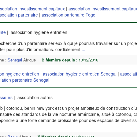
sociation Investissement capitaux
|
association Investissement capitau
sociation partenaire
|
association partenaire Togo
nte
| association hygiene entretien
recherche d'un partenaire sérieux à qui je pourrais travailler sur un proj
er pour plus d'informations. cordialement
...
ne :
Senegal
Afrique
⏳
Membre depuis :
10/12/2016
ion hygiene entretien
|
association hygiene entretien Senegal
|
associat
iation partenaire Senegal
sseurs
| association autres
ub | cotonou, benin new york est un projet ambitieux de construction d’u
nspiré des standards de la vie nocturne américaine, situé à cotonou, ca
répondre à une forte demande croissante pour des espaces de divertis
ne :
Benin
Afrique
⏳
Membre depuis :
02/11/2023