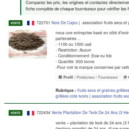
Comparez les prix, les origines et contactez directemen
fiche complète de chaque fournisseur pour vérifier les f
722701
Noix De Cajou
| association fruits secs et
VENTE
nous une entreprise basé en côté d'ivoir
partenaires
...
- 1100 ou 1500 usd
- Restriction :Aucun
- Conditionnement :Exw ou fob
- Quantite :500 tonne
-Pour voir la marque concernee par cet
🏢
Profil :
Producteur / Fournisseur
🌍
Rubrique :
fruits secs et graines grillée
grillées cote ivoire
|
association fruits se
722434
Vente Plantation De Teck De 24 Ans (3 He
VENTE
vente – plantation de teck de 24 ans (3 
(tectona grandis) de 24 ans, d'une superf