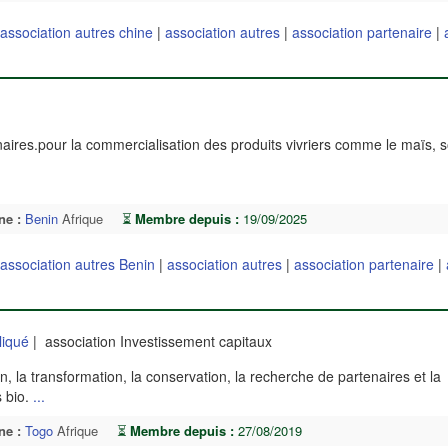
association autres chine
|
association autres
|
association partenaire
|
naires.pour la commercialisation des produits vivriers comme le maïs, so
ne :
Benin
Afrique
⏳
Membre depuis :
19/09/2025
association autres Benin
|
association autres
|
association partenaire
|
liqué
| association Investissement capitaux
, la transformation, la conservation, la recherche de partenaires et la
s bio.
...
ne :
Togo
Afrique
⏳
Membre depuis :
27/08/2019