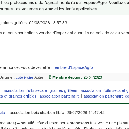
t les professionnels de l'agroalimentaire sur EspaceAgro. Veuillez co
ormats, les volumes en vrac et les tarifs applicables.
 graines grillées 02/08/2026 13:57:33
e et nous souhaitons vendre d'important quantité de noix de cajou vers
te annonce, vous devez etre
membre d'EspaceAgro
Origine :
cote ivoire
Autre
⏳
Membre depuis :
25/04/2026
s
|
association fruits secs et graines grillées
|
association fruits secs et 
cs et graines grillées
|
association partenaire
|
association partenaire co
cta
| association bois charbon fibre 29/07/2026 11:47:42
hectares) – bouaflé, côte d'ivoire nous proposons à la vente une planta
icie de 3 hectares, située à bouaflé, en côte d'ivoire. cette plantation 