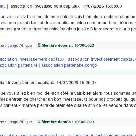
nt,
| association Investissement capitaux 14/07/2026 16:38:03
 vous allez bien moi de mon côté je vais bien alors je cherche un bo
ans mon projet d'achat des produits en chine comme parfum, déodoran
vec une grande entreprise chinoise alors je suis à la recherche d'une p
e
...
ne :
congo
Afrique
⏳
Membre depuis :
10/06/2023
sociation Investissement capitaux
|
association Investissement capitau
sociation partenaire
|
association partenaire congo
tion Investissement capitaux 14/07/2026 15:25:37
e vous allez bien moi de mon côté je vais bien alors nous sommes un
mes entrain de chercher un bon investisseurs pour nos produits qui qui
 des carreaux marbre pierre de première qualité afin de les vendre dans 
ne :
congo
Afrique
⏳
Membre depuis :
10/06/2023
sociation Investissement capitaux
|
association Investissement capitau