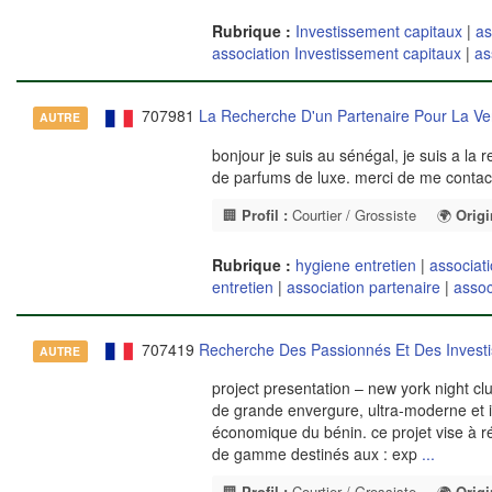
Rubrique :
Investissement capitaux
|
as
association Investissement capitaux
|
as
707981
La Recherche D'un Partenaire Pour La Ve
AUTRE
bonjour je suis au sénégal, je suis a la 
de parfums de luxe. merci de me contact
🏢
Profil :
Courtier / Grossiste
🌍
Origi
Rubrique :
hygiene entretien
|
associat
entretien
|
association partenaire
|
assoc
707419
Recherche Des Passionnés Et Des Investi
AUTRE
project presentation – new york night cl
de grande envergure, ultra-moderne et i
économique du bénin. ce projet vise à 
de gamme destinés aux : exp
...
🏢
Profil :
Courtier / Grossiste
🌍
Origi