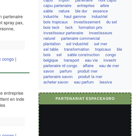
cajou partenaire
entreprise
arbre
sable
nature
ble dur
essence
industrie
haut gamme
industriel
n partenaire
bois tropicaux
investissement
du sel
t spray pax,
bois teck
teck
formation prix
ersonne,
investisseur partenaire
investisseurs
naturel
partenaire commercial
plantation
sel industriel
sel mer
sel table
transformation
tropicaux
ble
bois
sel
sable construction
congo
x congo
|
belgique
transport
eau vie
investir
partenaire rd congo
affaire
eau de mer
savon
parfum
produit mer
partenaire savon
produit la mer
acheter savon
eau parfum
lessive
e entreprise
ttent en inde
PARTENARIAT ESPACEAGRO
des
x congo
|