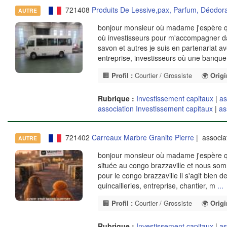
721408
Produits De Lessive,pax, Parfum, Déodora
AUTRE
bonjour monsieur où madame j'espère que
où investisseurs pour m'accompagner d
savon et autres je suis en partenariat a
entreprise, investisseurs où une banqu
🏢
Profil :
Courtier / Grossiste
🌍
Origi
Rubrique :
Investissement capitaux
|
as
association Investissement capitaux
|
as
721402
Carreaux Marbre Granite Pierre
| associa
AUTRE
bonjour monsieur où madame j'espère qu
située au congo brazzaville et nous som
pour le congo brazzaville il s'agit bien
quincailleries, entreprise, chantier, m
...
🏢
Profil :
Courtier / Grossiste
🌍
Origi
Rubrique :
Investissement capitaux
|
as