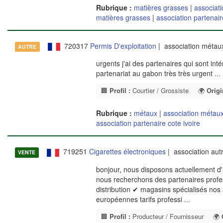
Rubrique :
matières grasses
|
associat
matières grasses
|
association partenair
720317
Permis D'exploitation
| association méta
AUTRE
urgents j'ai des partenaires qui sont int
partenariat au gabon très très urgent
...
🏢
Profil :
Courtier / Grossiste
🌍
Origi
Rubrique :
métaux
|
association métau
association partenaire cote ivoire
719251
Cigarettes électroniques
| association aut
VENTE
bonjour, nous disposons actuellement d'u
nous recherchons des partenaires prof
distribution ✔ magasins spécialisés nos
européennes tarifs professi
...
🏢
Profil :
Producteur / Fournisseur
🌍