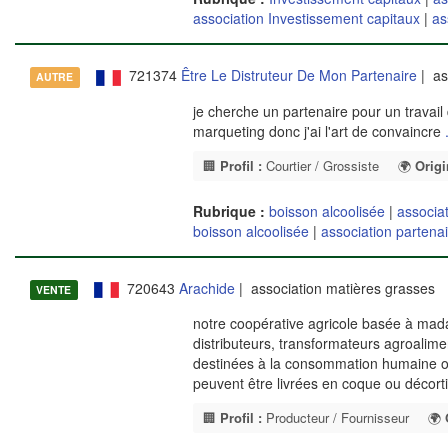
association Investissement capitaux
|
as
721374
Être Le Distruteur De Mon Partenaire
| as
AUTRE
je cherche un partenaire pour un travail d
marqueting donc j'ai l'art de convaincre
🏢
Profil :
Courtier / Grossiste
🌍
Origi
Rubrique :
boisson alcoolisée
|
associat
boisson alcoolisée
|
association partena
720643
Arachide
| association matières grasses
VENTE
notre coopérative agricole basée à mad
distributeurs, transformateurs agroalime
destinées à la consommation humaine ou 
peuvent être livrées en coque ou décor
🏢
Profil :
Producteur / Fournisseur
🌍