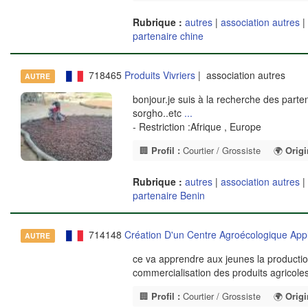
Rubrique :
autres
|
association autres
|
partenaire chine
718465
Produits Vivriers
| association autres
AUTRE
bonjour.je suis à la recherche des parte
sorgho..etc
...
- Restriction :Afrique , Europe
🏢
Profil :
Courtier / Grossiste
🌍
Origi
Rubrique :
autres
|
association autres
|
partenaire Benin
714148
Création D'un Centre Agroécologique App
AUTRE
ce va apprendre aux jeunes la production
commercialisation des produits agricole
🏢
Profil :
Courtier / Grossiste
🌍
Origi