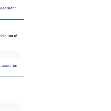
association
dja, karité
association