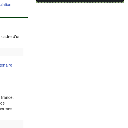
ciation
e cadre d'un
tenaire
|
 france.
 de
 normes