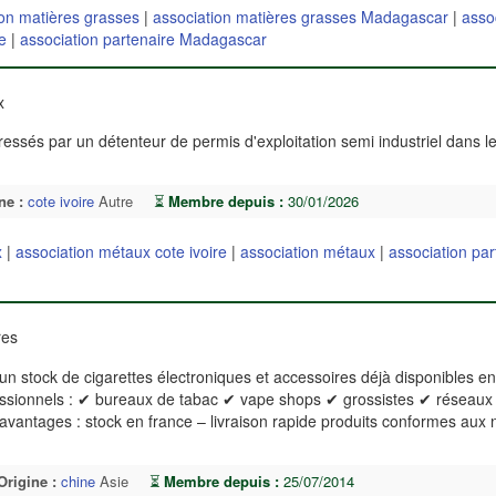
ion matières grasses
|
association matières grasses Madagascar
|
asso
e
|
association partenaire Madagascar
ux
éressés par un détenteur de permis d'exploitation semi industriel dans l
ne :
cote ivoire
Autre
⏳
Membre depuis :
30/01/2026
x
|
association métaux cote ivoire
|
association métaux
|
association par
res
n stock de cigarettes électroniques et accessoires déjà disponibles en
essionnels : ✔ bureaux de tabac ✔ vape shops ✔ grossistes ✔ réseaux
 avantages : stock en france – livraison rapide produits conformes aux
Origine :
chine
Asie
⏳
Membre depuis :
25/07/2014