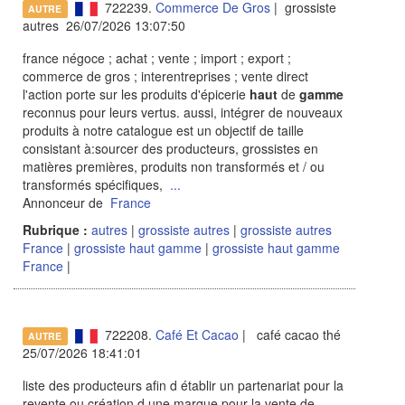
722239.
Commerce De Gros
| grossiste
AUTRE
autres 26/07/2026 13:07:50
france négoce ; achat ; vente ; import ; export ;
commerce de gros ; interentreprises ; vente direct
l'action porte sur les produits d'épicerie
haut
de
gamme
reconnus pour leurs vertus. aussi, intégrer de nouveaux
produits à notre catalogue est un objectif de taille
consistant à:sourcer des producteurs, grossistes en
matières premières, produits non transformés et / ou
transformés spécifiques,
...
Annonceur de
France
Rubrique :
autres
|
grossiste autres
|
grossiste autres
France
|
grossiste haut gamme
|
grossiste haut gamme
France
|
722208.
Café Et Cacao
| café cacao thé
AUTRE
25/07/2026 18:41:01
liste des producteurs afin d établir un partenariat pour la
revente ou création d une marque pour la vente de