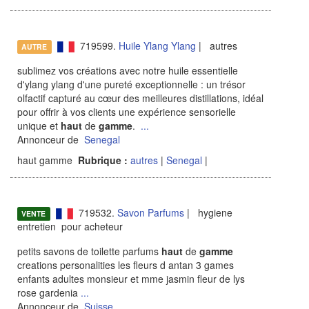
719599.
Huile Ylang Ylang
| autres
AUTRE
sublimez vos créations avec notre huile essentielle
d'ylang ylang d'une pureté exceptionnelle : un trésor
olfactif capturé au cœur des meilleures distillations, idéal
pour offrir à vos clients une expérience sensorielle
unique et
haut
de
gamme
.
...
Annonceur de
Senegal
haut gamme
Rubrique :
autres
|
Senegal
|
719532.
Savon Parfums
| hygiene
VENTE
entretien pour acheteur
petits savons de toilette parfums
haut
de
gamme
creations personalities les fleurs d antan 3 games
enfants adultes monsieur et mme jasmin fleur de lys
rose gardenia
...
Annonceur de
Suisse