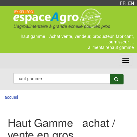
FR
/
EN
haut gamme - Achat vente, vendeur, producteur, fabricant,
fournisseur ...
alimentairehaut gamme
Toggl
navig
accueil
Haut Gamme achat /
vente en gros