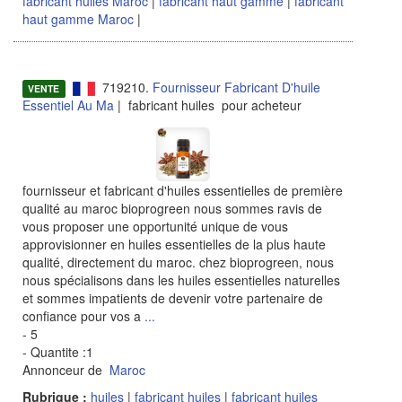
fabricant huiles Maroc
|
fabricant haut gamme
|
fabricant
haut gamme Maroc
|
719210.
Fournisseur Fabricant D'huile
VENTE
Essentiel Au Ma
| fabricant huiles pour acheteur
fournisseur et fabricant d'huiles essentielles de première
qualité au maroc bioprogreen nous sommes ravis de
vous proposer une opportunité unique de vous
approvisionner en huiles essentielles de la plus haute
qualité, directement du maroc. chez bioprogreen, nous
nous spécialisons dans les huiles essentielles naturelles
et sommes impatients de devenir votre partenaire de
confiance pour vos a
...
- 5
- Quantite :1
Annonceur de
Maroc
Rubrique :
huiles
|
fabricant huiles
|
fabricant huiles