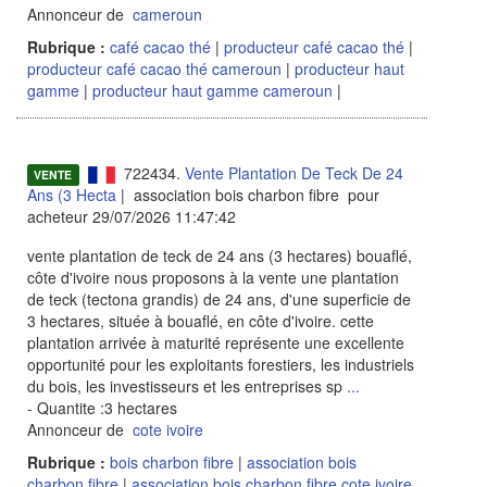
Annonceur de
cameroun
Rubrique :
café cacao thé
|
producteur café cacao thé
|
producteur café cacao thé cameroun
|
producteur haut
gamme
|
producteur haut gamme cameroun
|
722434.
Vente Plantation De Teck De 24
VENTE
Ans (3 Hecta
| association bois charbon fibre pour
acheteur 29/07/2026 11:47:42
vente plantation de teck de 24 ans (3 hectares) bouaflé,
côte d'ivoire nous proposons à la vente une plantation
de teck (tectona grandis) de 24 ans, d'une superficie de
3 hectares, située à bouaflé, en côte d'ivoire. cette
plantation arrivée à maturité représente une excellente
opportunité pour les exploitants forestiers, les industriels
du bois, les investisseurs et les entreprises sp
...
- Quantite :3 hectares
Annonceur de
cote ivoire
Rubrique :
bois charbon fibre
|
association bois
charbon fibre
|
association bois charbon fibre cote ivoire