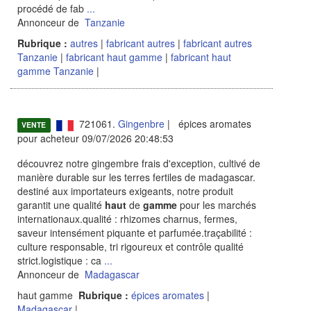
procédé de fab
...
Annonceur de
Tanzanie
Rubrique :
autres
|
fabricant autres
|
fabricant autres
Tanzanie
|
fabricant haut gamme
|
fabricant haut
gamme Tanzanie
|
721061.
Gingenbre
| épices aromates
VENTE
pour acheteur 09/07/2026 20:48:53
découvrez notre gingembre frais d'exception, cultivé de
manière durable sur les terres fertiles de madagascar.
destiné aux importateurs exigeants, notre produit
garantit une qualité
haut
de
gamme
pour les marchés
internationaux.qualité : rhizomes charnus, fermes,
saveur intensément piquante et parfumée.traçabilité :
culture responsable, tri rigoureux et contrôle qualité
strict.logistique : ca
...
Annonceur de
Madagascar
haut gamme
Rubrique :
épices aromates
|
Madagascar
|