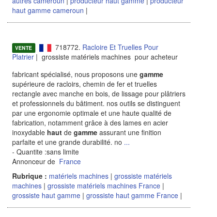
autres cameroun
|
producteur haut gamme
|
producteur
haut gamme cameroun
|
718772.
Racloire Et Truelles Pour
VENTE
Platrier
| grossiste matériels machines pour acheteur
fabricant spécialisé, nous proposons une
gamme
supérieure de racloirs, chemin de fer et truelles
rectangle avec manche en bois, de lissage pour plâtriers
et professionnels du bâtiment. nos outils se distinguent
par une ergonomie optimale et une haute qualité de
fabrication, notamment grâce à des lames en acier
inoxydable
haut
de
gamme
assurant une finition
parfaite et une grande durabilité. no
...
- Quantite :sans limite
Annonceur de
France
Rubrique :
matériels machines
|
grossiste matériels
machines
|
grossiste matériels machines France
|
grossiste haut gamme
|
grossiste haut gamme France
|