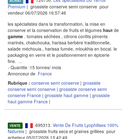
720750.
Les Spécialistes Du Terroir
ACHAT
Premium
| grossiste conserve semi conserve pour
vendeur 06/07/2026 16:57:46
les spécialistes dans la transformation, la mise en
conserve et la conservation de fruits et légumes
haut
de
gamme
. tomates séchées , citrons confits piments
marinés, chakchouka, harissa berbère traditionnelle,
salade méchouia., harissa fumée, mloukhia en bocal. le
packaging en verre et le positionnement en épicerie
fine.
...
- Quantite :15 tonnes/ mois
Annonceur de
France
Rubrique :
conserve semi conserve
|
grossiste
conserve semi conserve
|
grossiste conserve semi
conserve France
|
grossiste haut gamme
|
grossiste
haut gamme France
|
695313.
Vente De Fruits Lyophilises 100%
VENTE
Naturels
| grossiste fruits secs et graines grillées pour
acheteur 05/07/2026 13:42:49