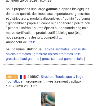
acheteur 20/07/2026 18:04:28
nous proposons une large
gamme
d épices biologiques
de haute qualité, destinées aux importateurs, grossistes
et distributeurs. produits disponibles : * cumin * curcuma
* gingembre * paprika * cannelle * coriandre * poivre noir
* piment * safran * autres épices sur demande origine :
maroc certification : produit certifié biologique (bio).
nous proposons des prix compétitif
...
Annonceur de
italie
haut gamme
Rubrique :
épices aromates
|
grossiste
épices aromates
|
grossiste épices aromates italie
|
grossiste haut gamme
|
grossiste haut gamme italie
|
215507.
Structure Touristique ,village
AUTRE
Touristique
| groupement Investissement capitaux
19/07/2026 20:01:37