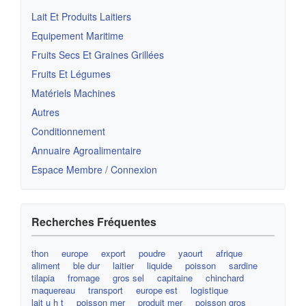
Lait Et Produits Laitiers
Equipement Maritime
Fruits Secs Et Graines Grillées
Fruits Et Légumes
Matériels Machines
Autres
Conditionnement
Annuaire Agroalimentaire
Espace Membre / Connexion
Recherches Fréquentes
thon
europe
export
poudre
yaourt
afrique
aliment
ble dur
laitier
liquide
poisson
sardine
tilapia
fromage
gros sel
capitaine
chinchard
maquereau
transport
europe est
logistique
lait u h t
poisson mer
produit mer
poisson gros