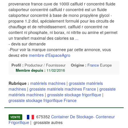
provenance france cuve de 1000l calfluid r concentré fluide
caloporteur concentré calfluid r concentré est un fluide
caloporteur concentré à base de mono propylène glycol -
propane 1.2 diol, spécialement formulé pour les circuits de
chauffage et de refroidissement. calfluid r concentré ne
contient ni phosphate, ni borax, ni nitrite ou amine et permet
un transfert maximal des calories sa
...
- devis sur demande
-Pour voir la marque concernee par cette annonce, vous
devez etre
membre d'EspaceAgro
Profil :
Producteur / Fournisseur
Origine :
France
Europe
Membre depuis :
11/02/2016
Rubrique :
matériels machines
|
grossiste matériels
machines
|
grossiste matériels machines France
|
grossiste
matériels machines
|
grossiste stockage frigorifique
|
grossiste stockage frigorifique France
675352
Container De Stockage- Conteneur
VENTE
Frigorifique
| grossiste autres