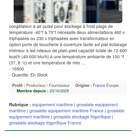
congélateur à air pulsé pour stockage à froid plage de
température -40°f à 70°f nécessite deux alimentations 460 v
triphasées ou 230 v triphasées avec transformateur en
option porte de boucherie à ouverture facile sol plat éclairage
intérieur à led rideaux de plain-pied capacité totale de 12 600
kcal/h (49 600 btu/h) à une température ambiante de 100 °f
(37, 8 °c) et une température de reto
...
- 16500
- Quantite :En Stock
Profil :
Producteur / Fournisseur
Origine :
France
Europe
Membre depuis :
23/10/2025
Rubrique :
equipement maritime
|
grossiste equipement
maritime
|
grossiste equipement maritime France
|
grossiste
equipement maritime
|
grossiste stockage frigorifique
|
grossiste stockage frigorifique France