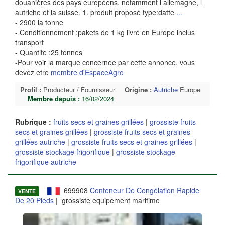
douanières des pays européens, notamment l allemagne, l
autriche et la suisse. 1. produit proposé type:datte
...
- 2900 la tonne
- Conditionnement :pakets de 1 kg livré en Europe inclus
transport
- Quantite :25 tonnes
-Pour voir la marque concernee par cette annonce, vous
devez etre
membre d'EspaceAgro
Profil :
Producteur / Fournisseur
Origine :
Autriche
Europe
Membre depuis :
16/02/2024
Rubrique :
fruits secs et graines grillées
|
grossiste fruits
secs et graines grillées
|
grossiste fruits secs et graines
grillées autriche
|
grossiste fruits secs et graines grillées
|
grossiste stockage frigorifique
|
grossiste stockage
frigorifique autriche
699908
Conteneur De Congélation Rapide
VENTE
De 20 Pieds
| grossiste equipement maritime