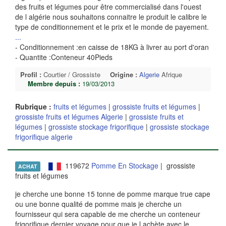
des fruits et légumes pour être commercialisé dans l'ouest
de l algérie nous souhaitons connaitre le produit le calibre le
type de conditionnement et le prix et le monde de payement.
...
- Conditionnement :en caisse de 18KG à livrer au port d'oran
- Quantite :Conteneur 40Pieds
Profil :
Courtier / Grossiste
Origine :
Algerie
Afrique
Membre depuis :
19/03/2013
Rubrique :
fruits et légumes
|
grossiste fruits et légumes
|
grossiste fruits et légumes Algerie
|
grossiste fruits et
légumes
|
grossiste stockage frigorifique
|
grossiste stockage
frigorifique algerie
119672
Pomme En Stockage
| grossiste
ACHAT
fruits et légumes
je cherche une bonne 15 tonne de pomme marque true cape
ou une bonne qualité de pomme mais je cherche un
fournisseur qui sera capable de me cherche un conteneur
frigorifique dernier voyage pour que je l achète avec le