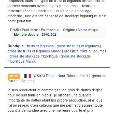
proposant touts les types de fruits et légumes existant sur le
marche marocain avec des prix tres attractif , livraison
terrestre aérien et maritime . un station d emballage
moderne , une grande capacité de stockage frigorifique .c'est
notre point fort .
...
Profil :
Producteur / Fournisseur
Origine :
Maroc
Afrique
Membre depuis :
23/02/2021
Rubrique :
fruits et légumes
|
grossiste fruits et légumes
|
grossiste fruits et légumes Maroc
|
grossiste fruits et légumes
|
grossiste stockage frigorifique
|
grossiste stockage
frigorifique Maroc
375973
Deglet Nour Récolte 2019
| grossiste
AUTRE
fruits et légumes
je suis producteur et commerçant de gros de dattes deglet
nour de sud tunisien "kebili". je dispose une quantité
importante de dattes étant ma propre production, ainsi que
j'ai un réseau d'agriculteurs que me permet d'assurer toute
quantité demandée avec une meilleure qualité et prix