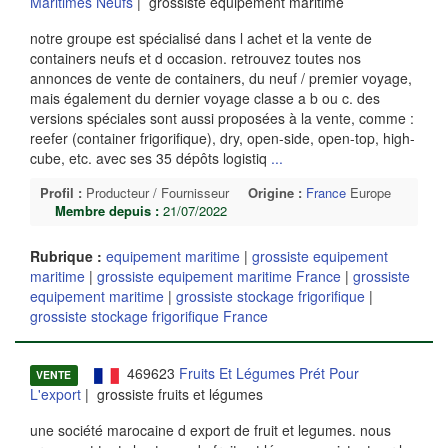
Maritimes Neufs
| grossiste equipement maritime
notre groupe est spécialisé dans l achet et la vente de
containers neufs et d occasion. retrouvez toutes nos
annonces de vente de containers, du neuf / premier voyage,
mais également du dernier voyage classe a b ou c. des
versions spéciales sont aussi proposées à la vente, comme :
reefer (container frigorifique), dry, open-side, open-top, high-
cube, etc. avec ses 35 dépôts logistiq
...
Profil :
Producteur / Fournisseur
Origine :
France
Europe
Membre depuis :
21/07/2022
Rubrique :
equipement maritime
|
grossiste equipement
maritime
|
grossiste equipement maritime France
|
grossiste
equipement maritime
|
grossiste stockage frigorifique
|
grossiste stockage frigorifique France
469623
Fruits Et Légumes Prét Pour
VENTE
L'export
| grossiste fruits et légumes
une société marocaine d export de fruit et legumes. nous