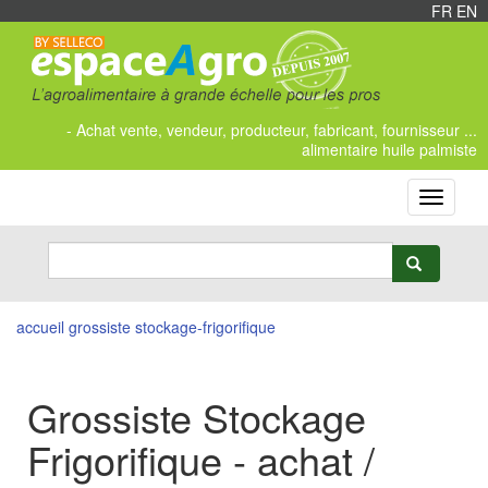
FR
/
EN
- Achat vente, vendeur, producteur, fabricant, fournisseur ...
alimentaire huile palmiste
Toggle
navigati
accueil
grossiste stockage-frigorifique
Grossiste Stockage
Frigorifique - achat /