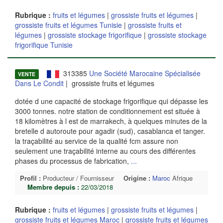
Rubrique :
fruits et légumes
|
grossiste fruits et légumes
|
grossiste fruits et légumes Tunisie
|
grossiste fruits et
légumes
|
grossiste stockage frigorifique
|
grossiste stockage
frigorifique Tunisie
313385
Une Société Marocaine Spécialisée
VENTE
Dans Le Condit
| grossiste fruits et légumes
dotée d une capacité de stockage frigorifique qui dépasse les
3000 tonnes. notre station de conditionnement est située à
18 kilomètres à l est de marrakech, à quelques minutes de la
bretelle d autoroute pour agadir (sud), casablanca et tanger.
la traçabilité au service de la qualité fcm assure non
seulement une traçabilité interne au cours des différentes
phases du processus de fabrication,
...
Profil :
Producteur / Fournisseur
Origine :
Maroc
Afrique
Membre depuis :
22/03/2018
Rubrique :
fruits et légumes
|
grossiste fruits et légumes
|
grossiste fruits et légumes Maroc
|
grossiste fruits et légumes