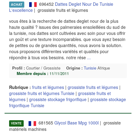
696452
Dattes Deglet Nour De Tunisie
ACHAT
L'excellence
| grossiste fruits et légumes
vous êtes à la recherche de dattes deglet nour de la plus
haute qualité ? issues des palmeraies ensoleillées du sud de
la tunisie, nos dattes sont cultivées avec soin pour vous offrir
un goût et une texture incomparables. que vous ayez besoin
de petites ou de grandes quantités, nous avons la solution.
nous proposons différentes variétés et qualités pour
répondre à tous vos besoins. notre rése
...
Profil :
Courtier / Grossiste
Origine :
Tunisie
Afrique
Membre depuis :
11/11/2011
Rubrique :
fruits et légumes
|
grossiste fruits et légumes
|
grossiste fruits et légumes Tunisie
|
grossiste fruits et
légumes
|
grossiste stockage frigorifique
|
grossiste stockage
frigorifique Tunisie
681565
Glycol Base Mpg 1000l
| grossiste
VENTE
matériels machines