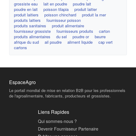
grossiste eau
lait en poudre
poudre lait
poudre en lait
poisson tilapia
produit laitier
produit laitiers
poisson chinchard
produit la mer
produits laitiers
fournisseur poisson
produits sanitaires
produit alimentaire
fournisseur grossiste
fournisseurs produits
carton
produits alimentaires
du sel
poudre or
beurre
afrique du sud
ail poudre
aliment liquide
cap vert
cartons
EspaceAgro
Le portail mondial de mise en relation B2B pour les professionnels
de l'agroalimentaire, fabricants, producteurs et grossistes.
Liens Rapides
Qui sommes-nous ?
Devenir Fournisseur Partenaire