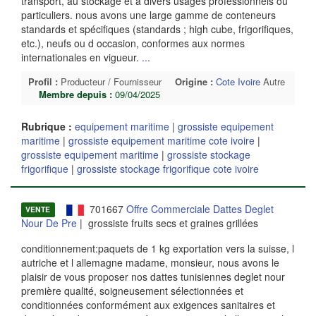
transport, au stockage et à divers usages professionnels ou
particuliers. nous avons une large gamme de conteneurs
standards et spécifiques (standards ; high cube, frigorifiques,
etc.), neufs ou d occasion, conformes aux normes
internationales en vigueur.
...
Profil :
Producteur / Fournisseur
Origine :
Cote Ivoire
Autre
Membre depuis :
09/04/2025
Rubrique :
equipement maritime
|
grossiste equipement
maritime
|
grossiste equipement maritime cote ivoire
|
grossiste equipement maritime
|
grossiste stockage
frigorifique
|
grossiste stockage frigorifique cote ivoire
701667
Offre Commerciale Dattes Deglet
VENTE
Nour De Pre
| grossiste fruits secs et graines grillées
conditionnement:paquets de 1 kg exportation vers la suisse, l
autriche et l allemagne madame, monsieur, nous avons le
plaisir de vous proposer nos dattes tunisiennes deglet nour
première qualité, soigneusement sélectionnées et
conditionnées conformément aux exigences sanitaires et