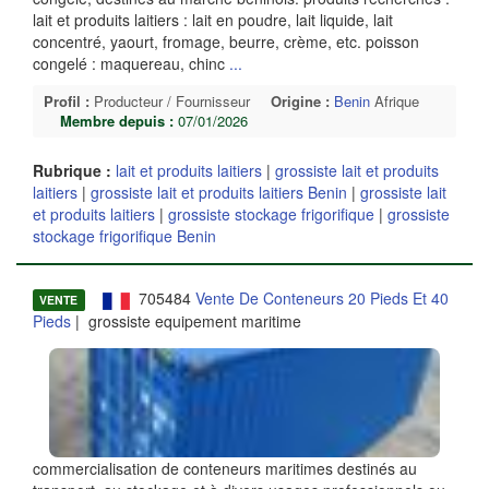
lait et produits laitiers : lait en poudre, lait liquide, lait
concentré, yaourt, fromage, beurre, crème, etc. poisson
congelé : maquereau, chinc
...
Profil :
Producteur / Fournisseur
Origine :
Benin
Afrique
Membre depuis :
07/01/2026
Rubrique :
lait et produits laitiers
|
grossiste lait et produits
laitiers
|
grossiste lait et produits laitiers Benin
|
grossiste lait
et produits laitiers
|
grossiste stockage frigorifique
|
grossiste
stockage frigorifique Benin
705484
Vente De Conteneurs 20 Pieds Et 40
VENTE
Pieds
| grossiste equipement maritime
commercialisation de conteneurs maritimes destinés au