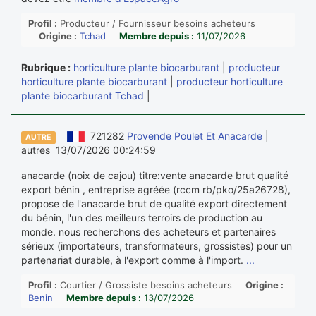
Profil :
Producteur / Fournisseur besoins acheteurs
Origine :
Tchad
Membre depuis :
11/07/2026
Rubrique :
horticulture plante biocarburant
|
producteur
horticulture plante biocarburant
|
producteur horticulture
plante biocarburant Tchad
|
721282
Provende Poulet Et Anacarde
|
AUTRE
autres 13/07/2026 00:24:59
anacarde (noix de cajou) titre:vente anacarde brut qualité
export bénin , entreprise agréée (rccm rb/pko/25a26728),
propose de l'anacarde brut de qualité export directement
du bénin, l'un des meilleurs terroirs de production au
monde. nous recherchons des acheteurs et partenaires
sérieux (importateurs, transformateurs, grossistes) pour un
partenariat durable, à l'export comme à l'import.
...
Profil :
Courtier / Grossiste besoins acheteurs
Origine :
Benin
Membre depuis :
13/07/2026