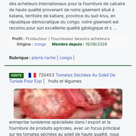
des acheteurs internationaux pour la fourniture de calcaire
de haute qualité provenant de notre gisement situé à
katana, territoire de kabare, province du sud-kivu, en
république démocratique du congo. notre gisement est
reconnu pour son excellente qualité géologique et c
...
Profil :
Producteur / Fournisseur besoins acheteurs
Origine :
congo
Membre depuis :
16/06/2026
Rubrique :
pierre roche
|
congo
|
720453
Tomates Séchées Au Soleil De
VENTE
Tunisie Pour Exp
| fruits et légumes
entreprise tunisienne spécialisée dans l export et la
fourniture de produits agricoles, avec un focus principal
sur les tomates séchées au soleil de haute qualité. nous