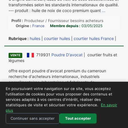
transformées selon les standards internationaux de qualité.
--- produit : huile de noix de coco premium quant
...
Profil :
Producteur / Fournisseur besoins acheteurs
Origine :
France
Membre depuis :
03/05/2025
Rubrique :
huiles
|
courtier huiles
|
courtier huiles France
|
719931
Poudre D'avocat
| courtier fruits et
VENTE
légumes
offre export poudre d'avocat premium du cameroun
recherche d'acheteurs internationaux, industriels
agroalimentaires, laboratoires et fabricants de
compléments alimentaires nous proposons à la vente de la
En poursuivant votre navigation sur ce site, vous acceptez
poudre d'avocat premium d'origine cameroun, obtenue à
l'utilisation de cookies pour vous proposer des contenus et
partir d'avocats soigneusement sélectionnés, transformés
services adaptés à vos centres d'intérêt, réaliser des
et déshydratés selon des procédés permettant de
statistiques de visite et sécuriser votre expérience.
En savoir
plus
préserver leurs qualités
...
Continuer sans accepter
Tout accepter
Profil :
Producteur / Fournisseur besoins acheteurs
Origine :
France
Membre depuis :
03/05/2025