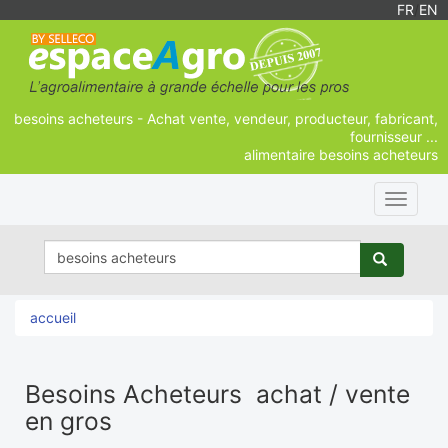
FR
/
EN
besoins acheteurs - Achat vente, vendeur, producteur, fabricant,
fournisseur ...
alimentaire besoins acheteurs
Toggle
navigat
accueil
Besoins Acheteurs achat / vente
en gros