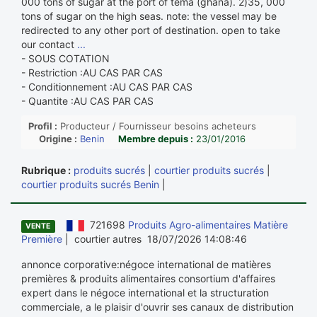
000 tons of sugar at the port of tema (ghana). 2)35, 000
tons of sugar on the high seas. note: the vessel may be
redirected to any other port of destination. open to take
our contact
...
- SOUS COTATION
- Restriction :AU CAS PAR CAS
- Conditionnement :AU CAS PAR CAS
- Quantite :AU CAS PAR CAS
Profil :
Producteur / Fournisseur besoins acheteurs
Origine :
Benin
Membre depuis :
23/01/2016
Rubrique :
produits sucrés
|
courtier produits sucrés
|
courtier produits sucrés Benin
|
721698
Produits Agro-alimentaires Matière
VENTE
Première
| courtier autres 18/07/2026 14:08:46
annonce corporative:négoce international de matières
premières & produits alimentaires consortium d'affaires
expert dans le négoce international et la structuration
commerciale, a le plaisir d'ouvrir ses canaux de distribution