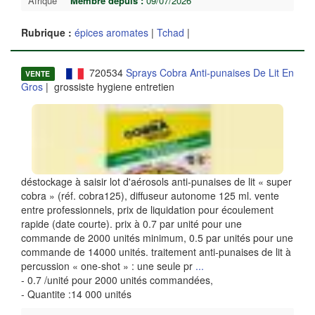
Afrique
Membre depuis :
09/07/2026
Rubrique :
épices aromates
|
Tchad
|
720534
Sprays Cobra Anti-punaises De Lit En
VENTE
Gros
| grossiste hygiene entretien
déstockage à saisir lot d'aérosols anti-punaises de lit « super
cobra » (réf. cobra125), diffuseur autonome 125 ml. vente
entre professionnels, prix de liquidation pour écoulement
rapide (date courte). prix à 0.7 par unité pour une
commande de 2000 unités minimum, 0.5 par unités pour une
commande de 14000 unités. traitement anti-punaises de lit à
percussion « one-shot » : une seule pr
...
- 0.7 /unité pour 2000 unités commandées,
- Quantite :14 000 unités