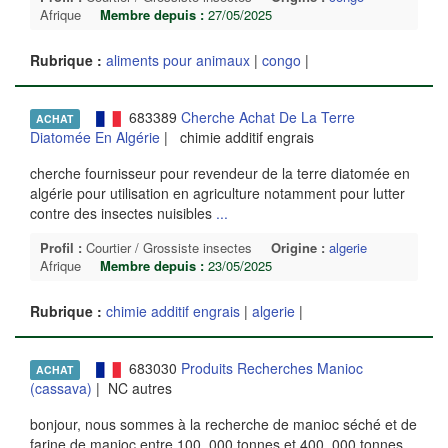
Afrique
Membre depuis :
27/05/2025
Rubrique :
aliments pour animaux
|
congo
|
683389
Cherche Achat De La Terre
ACHAT
Diatomée En Algérie
| chimie additif engrais
cherche fournisseur pour revendeur de la terre diatomée en
algérie pour utilisation en agriculture notamment pour lutter
contre des insectes nuisibles
...
Profil :
Courtier / Grossiste insectes
Origine :
algerie
Afrique
Membre depuis :
23/05/2025
Rubrique :
chimie additif engrais
|
algerie
|
683030
Produits Recherches Manioc
ACHAT
(cassava)
| NC autres
bonjour, nous sommes à la recherche de manioc séché et de
farine de manioc entre 100, 000 tonnes et 400, 000 tonnes