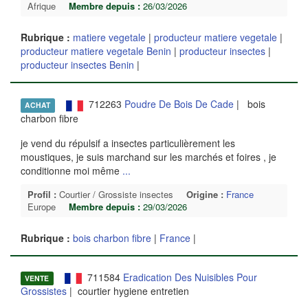
Afrique
Membre depuis :
26/03/2026
Rubrique :
matiere vegetale
|
producteur matiere vegetale
|
producteur matiere vegetale Benin
|
producteur insectes
|
producteur insectes Benin
|
712263
Poudre De Bois De Cade
| bois
ACHAT
charbon fibre
je vend du répulsif a insectes particulièrement les
moustiques, je suis marchand sur les marchés et foires , je
conditionne moi même
...
Profil :
Courtier / Grossiste insectes
Origine :
France
Europe
Membre depuis :
29/03/2026
Rubrique :
bois charbon fibre
|
France
|
711584
Eradication Des Nuisibles Pour
VENTE
Grossistes
| courtier hygiene entretien