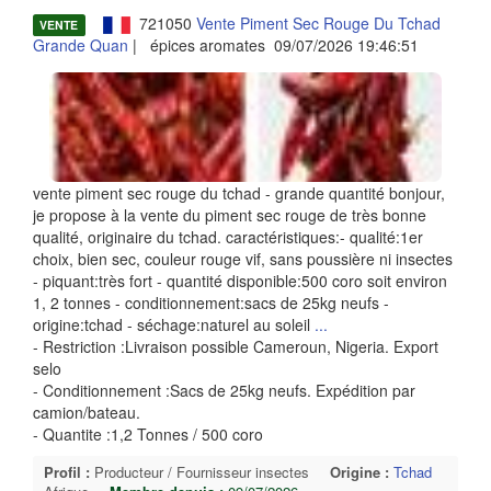
721050
Vente Piment Sec Rouge Du Tchad
VENTE
Grande Quan
| épices aromates 09/07/2026 19:46:51
vente piment sec rouge du tchad - grande quantité bonjour,
je propose à la vente du piment sec rouge de très bonne
qualité, originaire du tchad. caractéristiques:- qualité:1er
choix, bien sec, couleur rouge vif, sans poussière ni insectes
- piquant:très fort - quantité disponible:500 coro soit environ
1, 2 tonnes - conditionnement:sacs de 25kg neufs -
origine:tchad - séchage:naturel au soleil
...
- Restriction :Livraison possible Cameroun, Nigeria. Export
selo
- Conditionnement :Sacs de 25kg neufs. Expédition par
camion/bateau.
- Quantite :1,2 Tonnes / 500 coro
Profil :
Producteur / Fournisseur insectes
Origine :
Tchad