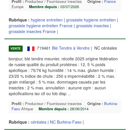
Profil :
Producteur / Fournisseur insectes
Origine :
France
Europe
Membre depuis :
03/07/2026
Rubrique :
hygiene entretien
|
grossiste hygiene entretien
|
grossiste hygiene entretien France
|
grossiste insectes
|
grossiste insectes France
|
719461
Blé Tendre à Vendre
| NC céréales
VENTE
bonjour, blé tendre meunier, récolte 2025 origine fédération
de russie qualité du produit protéines : 12, 5 % poids
spécifique : 75/76 kg humidité : 14 % max. gluten humide :
23/25 % indice de chute : 250 s imperméabilité : 2 % max.
grain mélangé : 5 % max. dommages causés par les
insectes : 2 % max. annulation : aucune ogm : aucun
spécifications iso cif ou fob disp
...
Profil :
Producteur / Fournisseur insectes
Origine :
Burkina-
Faso
Afrique
Membre depuis :
28/06/2014
Rubrique :
céréales
|
NC Burkina-Faso
|