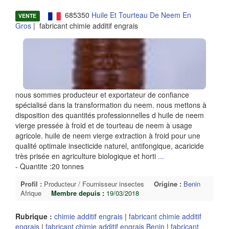
685350
Huile Et Tourteau De Neem En
VENTE
Gros
| fabricant chimie additif engrais
nous sommes producteur et exportateur de confiance
spécialisé dans la transformation du neem. nous mettons à
disposition des quantités professionnelles d huile de neem
vierge pressée à froid et de tourteau de neem à usage
agricole. huile de neem vierge extraction à froid pour une
qualité optimale insecticide naturel, antifongique, acaricide
très prisée en agriculture biologique et horti
...
- Quantite :20 tonnes
Profil :
Producteur / Fournisseur insectes
Origine :
Benin
Afrique
Membre depuis :
19/03/2018
Rubrique :
chimie additif engrais
|
fabricant chimie additif
engrais
|
fabricant chimie additif engrais Benin
|
fabricant