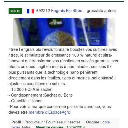
692212
Engrais Bio 4tree
| grossiste autres
VENTE
4tree l engrais bio révolutionnaire boostez vos cultures avec
4tree, le stimulateur de croissance 100 % naturel et ultra-
innovant qui transforme vos récoltes en succès garantis. ses
atouts uniques : agit en moins d une minute : ses ions 5x
plus puissants que la technologie nano pénètrent
directement dans les feuilles, tiges et racines. sol optimisé :
ajuste les conditions du sol et s
...
- 15 000 FCFA le sachet
- Conditionnement :Sachet ou Boite
- Quantite :1 tonne
-Pour voir la marque concernee par cette annonce, vous
devez etre
membre d'EspaceAgro
Profil :
Producteur / Fournisseur insectes
Origine :
cote
ivoire
Autre
Membre depuis :
10/09/2014