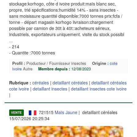
stockage:korhogo, côte d ivoire produit:maïs blanc sec,
propre, trié spécifications:humidité 14% - sans insectes -
sans moisissure quantité disponible:7000 tonnes prix:fcfa /
tonne - départ magasin korhogo livraison:chargement
possible par camion de 30t à 40t::acheteurs sérieux,
industriels, exportateurs uniquement. visite du stock possibl
...
- 214
- Quantite :7000 tonnes
Profil :
Producteur / Fournisseur insectes
Origine :
cote
ivoire
Autre
Membre depuis :
12/08/2023
Rubrique :
céréales
|
detaillant céréales
|
detaillant céréales
cote ivoire
|
detaillant insectes
|
detaillant insectes cote ivoire
|
721515
Maïs Jaune
| detaillant céréales
VENTE
15/07/2026 20:25:34