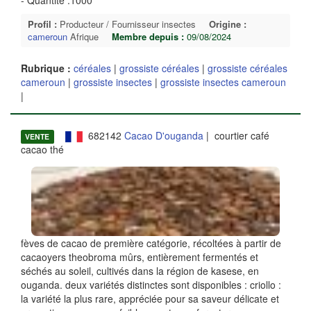
Profil :
Producteur / Fournisseur insectes
Origine :
cameroun
Afrique
Membre depuis :
09/08/2024
Rubrique :
céréales
|
grossiste céréales
|
grossiste céréales
cameroun
|
grossiste insectes
|
grossiste insectes cameroun
|
682142
Cacao D'ouganda
| courtier café
VENTE
cacao thé
fèves de cacao de première catégorie, récoltées à partir de
cacaoyers theobroma mûrs, entièrement fermentés et
séchés au soleil, cultivés dans la région de kasese, en
ouganda. deux variétés distinctes sont disponibles : criollo :
la variété la plus rare, appréciée pour sa saveur délicate et