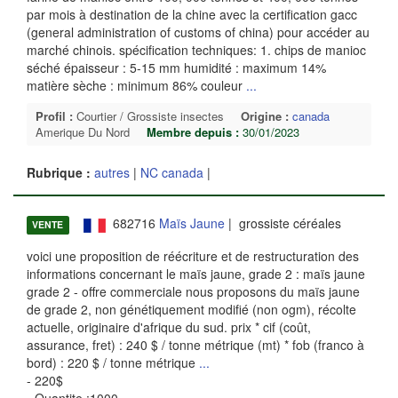
par mois à destination de la chine avec la certification gacc
(general administration of customs of china) pour accéder au
marché chinois. spécification techniques: 1. chips de manioc
séché épaisseur : 5-15 mm humidité : maximum 14%
matière sèche : minimum 86% couleur
...
Profil :
Courtier / Grossiste insectes
Origine :
canada
Amerique Du Nord
Membre depuis :
30/01/2023
Rubrique :
autres
|
NC canada
|
682716
Maïs Jaune
| grossiste céréales
VENTE
voici une proposition de réécriture et de restructuration des
informations concernant le maïs jaune, grade 2 : maïs jaune
grade 2 - offre commerciale nous proposons du maïs jaune
de grade 2, non génétiquement modifié (non ogm), récolte
actuelle, originaire d'afrique du sud. prix * cif (coût,
assurance, fret) : 240 $ / tonne métrique (mt) * fob (franco à
bord) : 220 $ / tonne métrique
...
- 220$
- Quantite :1000