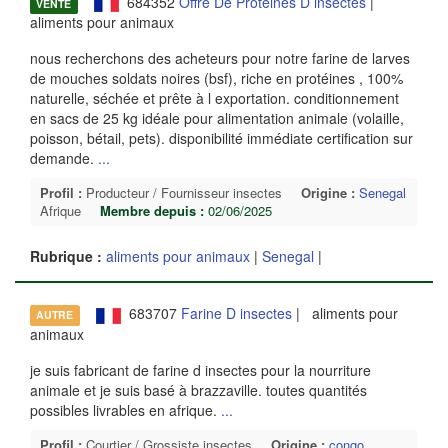
684352
Offre De Protéines D insectes
|
VENTE
aliments pour animaux
nous recherchons des acheteurs pour notre farine de larves
de mouches soldats noires (bsf), riche en protéines , 100%
naturelle, séchée et prête à l exportation. conditionnement
en sacs de 25 kg idéale pour alimentation animale (volaille,
poisson, bétail, pets). disponibilité immédiate certification sur
demande.
...
Profil :
Producteur / Fournisseur insectes
Origine :
Senegal
Afrique
Membre depuis :
02/06/2025
Rubrique :
aliments pour animaux
|
Senegal
|
683707
Farine D insectes
| aliments pour
AUTRE
animaux
je suis fabricant de farine d insectes pour la nourriture
animale et je suis basé à brazzaville. toutes quantités
possibles livrables en afrique.
...
Profil :
Courtier / Grossiste insectes
Origine :
congo