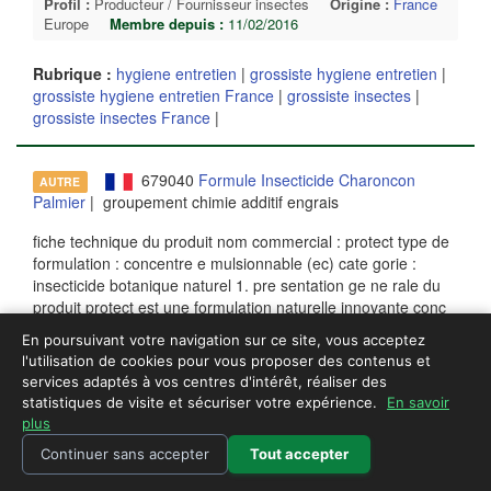
Profil :
Producteur / Fournisseur insectes
Origine :
France
Europe
Membre depuis :
11/02/2016
Rubrique :
hygiene entretien
|
grossiste hygiene entretien
|
grossiste hygiene entretien France
|
grossiste insectes
|
grossiste insectes France
|
679040
Formule Insecticide Charoncon
AUTRE
Palmier
| groupement chimie additif engrais
fiche technique du produit nom commercial : protect type de
formulation : concentre e mulsionnable (ec) cate gorie :
insecticide botanique naturel 1. pre sentation ge ne rale du
produit protect est une formulation naturelle innovante conc
ue pour lutter efficacement contre les ravageurs agricoles
En poursuivant votre navigation sur ce site, vous acceptez
tels que les criquets et les aleurodes. cette formule repose
l'utilisation de cookies pour vous proposer des contenus et
sur des extraits ve ge
...
services adaptés à vos centres d'intérêt, réaliser des
statistiques de visite et sécuriser votre expérience.
En savoir
Profil :
Courtier / Grossiste insectes
Origine :
oman
Moyen-
plus
orient
Membre depuis :
25/07/2024
Continuer sans accepter
Tout accepter
Rubrique :
chimie additif engrais
|
groupement chimie additif