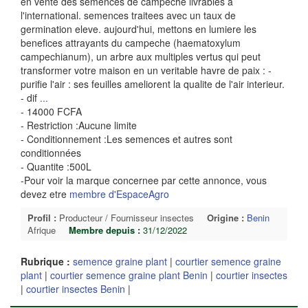
en vente des semences de campeche livrables a
l'international. semences traitees avec un taux de
germination eleve. aujourd'hui, mettons en lumiere les
benefices attrayants du campeche (haematoxylum
campechianum), un arbre aux multiples vertus qui peut
transformer votre maison en un veritable havre de paix : -
purifie l'air : ses feuilles ameliorent la qualite de l'air interieur.
- dif
...
- 14000 FCFA
- Restriction :Aucune limite
- Conditionnement :Les semences et autres sont
conditionnées
- Quantite :500L
-Pour voir la marque concernee par cette annonce, vous
devez etre
membre d'EspaceAgro
Profil :
Producteur / Fournisseur insectes
Origine :
Benin
Afrique
Membre depuis :
31/12/2022
Rubrique :
semence graine plant
|
courtier semence graine
plant
|
courtier semence graine plant Benin
|
courtier insectes
|
courtier insectes Benin
|