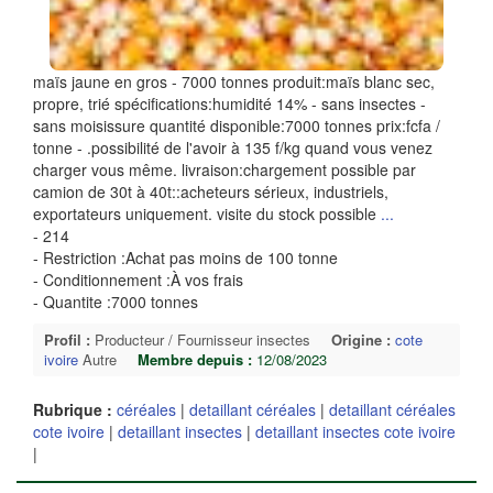
maïs jaune en gros - 7000 tonnes produit:maïs blanc sec,
propre, trié spécifications:humidité 14% - sans insectes -
sans moisissure quantité disponible:7000 tonnes prix:fcfa /
tonne - .possibilité de l'avoir à 135 f/kg quand vous venez
charger vous même. livraison:chargement possible par
camion de 30t à 40t::acheteurs sérieux, industriels,
exportateurs uniquement. visite du stock possible
...
- 214
- Restriction :Achat pas moins de 100 tonne
- Conditionnement :À vos frais
- Quantite :7000 tonnes
Profil :
Producteur / Fournisseur insectes
Origine :
cote
ivoire
Autre
Membre depuis :
12/08/2023
Rubrique :
céréales
|
detaillant céréales
|
detaillant céréales
cote ivoire
|
detaillant insectes
|
detaillant insectes cote ivoire
|