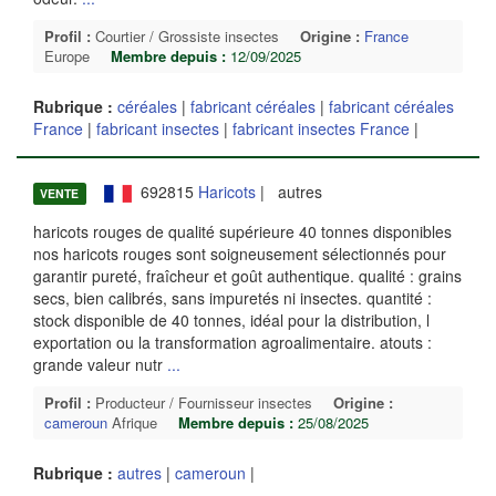
Profil :
Courtier / Grossiste insectes
Origine :
France
Europe
Membre depuis :
12/09/2025
Rubrique :
céréales
|
fabricant céréales
|
fabricant céréales
France
|
fabricant insectes
|
fabricant insectes France
|
692815
Haricots
| autres
VENTE
haricots rouges de qualité supérieure 40 tonnes disponibles
nos haricots rouges sont soigneusement sélectionnés pour
garantir pureté, fraîcheur et goût authentique. qualité : grains
secs, bien calibrés, sans impuretés ni insectes. quantité :
stock disponible de 40 tonnes, idéal pour la distribution, l
exportation ou la transformation agroalimentaire. atouts :
grande valeur nutr
...
Profil :
Producteur / Fournisseur insectes
Origine :
cameroun
Afrique
Membre depuis :
25/08/2025
Rubrique :
autres
|
cameroun
|