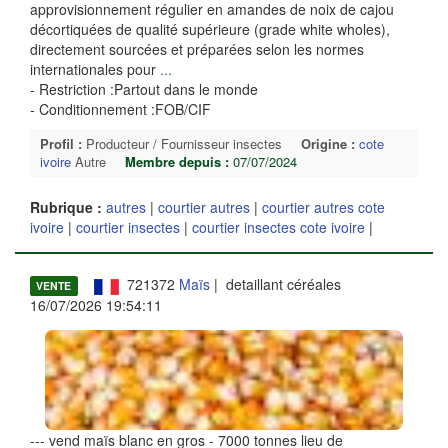
approvisionnement régulier en amandes de noix de cajou
décortiquées de qualité supérieure (grade white wholes),
directement sourcées et préparées selon les normes
internationales pour
...
- Restriction :Partout dans le monde
- Conditionnement :FOB/CIF
Profil :
Producteur / Fournisseur insectes
Origine :
cote
ivoire
Autre
Membre depuis :
07/07/2024
Rubrique :
autres
|
courtier autres
|
courtier autres cote
ivoire
|
courtier insectes
|
courtier insectes cote ivoire
|
721372
Maïs
| detaillant céréales
VENTE
16/07/2026 19:54:11
--- vend maïs blanc en gros - 7000 tonnes lieu de