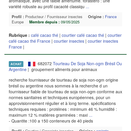
aromatique, avec une faible amertume. forastero : une
variété robuste au profil cacaoté classiqu
...
Profil :
Producteur / Fournisseur insectes
Origine :
France
Europe
Membre depuis :
09/05/2025
Rubrique :
café cacao thé
|
courtier café cacao thé
|
courtier
café cacao thé France
|
courtier insectes
|
courtier insectes
France
|
682072
Tourteau De Soja Non-ogm Brésil Ou
ACHAT
Argentine
| groupement aliments pour animaux
recherche fournisseur de tourteau de soja non-ogm origine
brésil ou argentine nous sommes à la recherche d un
fournisseur fiable de tourteau de soja non-ogm conforme aux
normes sanitaires et techniques européennes, pour un
approvisionnement régulier et à long terme. spécifications
techniques requises : protéines : minimum 46 % humidité :
maximum 12 % matières graminées : maxi
...
- Quantite :100 a 150 conteneurs de 40 pieds
Profil :
Courtier / Grossiste insectes
Origine :
emirats-