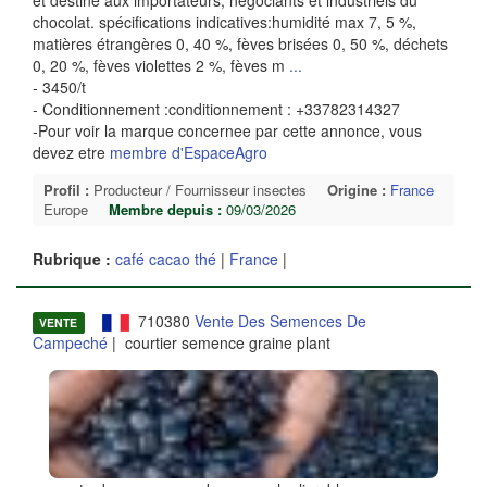
et destiné aux importateurs, négociants et industriels du
chocolat. spécifications indicatives:humidité max 7, 5 %,
matières étrangères 0, 40 %, fèves brisées 0, 50 %, déchets
0, 20 %, fèves violettes 2 %, fèves m
...
- 3450/t
- Conditionnement :conditionnement : +33782314327
-Pour voir la marque concernee par cette annonce, vous
devez etre
membre d'EspaceAgro
Profil :
Producteur / Fournisseur insectes
Origine :
France
Europe
Membre depuis :
09/03/2026
Rubrique :
café cacao thé
|
France
|
710380
Vente Des Semences De
VENTE
Campeché
| courtier semence graine plant