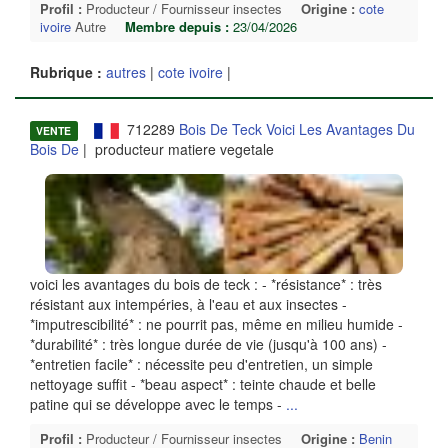
Profil :
Producteur / Fournisseur insectes
Origine :
cote
ivoire
Autre
Membre depuis :
23/04/2026
Rubrique :
autres
|
cote ivoire
|
712289
Bois De Teck Voici Les Avantages Du
VENTE
Bois De
| producteur matiere vegetale
voici les avantages du bois de teck : - *résistance* : très
résistant aux intempéries, à l'eau et aux insectes -
*imputrescibilité* : ne pourrit pas, même en milieu humide -
*durabilité* : très longue durée de vie (jusqu'à 100 ans) -
*entretien facile* : nécessite peu d'entretien, un simple
nettoyage suffit - *beau aspect* : teinte chaude et belle
patine qui se développe avec le temps -
...
Profil :
Producteur / Fournisseur insectes
Origine :
Benin