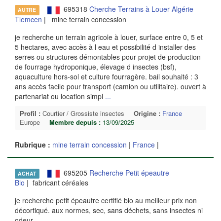
695318
Cherche Terrains à Louer Algérie
AUTRE
Tlemcen
| mine terrain concession
je recherche un terrain agricole à louer, surface entre 0, 5 et
5 hectares, avec accès à l eau et possibilité d installer des
serres ou structures démontables pour projet de production
de fourrage hydroponique, élevage d insectes (bsf),
aquaculture hors-sol et culture fourragère. bail souhaité : 3
ans accès facile pour transport (camion ou utilitaire). ouvert à
partenariat ou location simpl
...
Profil :
Courtier / Grossiste insectes
Origine :
France
Europe
Membre depuis :
13/09/2025
Rubrique :
mine terrain concession
|
France
|
695205
Recherche Petit épeautre
ACHAT
Bio
| fabricant céréales
je recherche petit épeautre certifié bio au meilleur prix non
décortiqué. aux normes, sec, sans déchets, sans insectes ni
odeur.
...