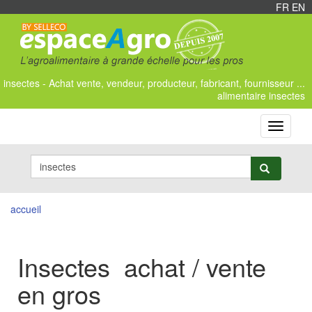
FR
/
EN
insectes - Achat vente, vendeur, producteur, fabricant, fournisseur ...
alimentaire insectes
Toggle
navigati
accueil
Insectes achat / vente
en gros