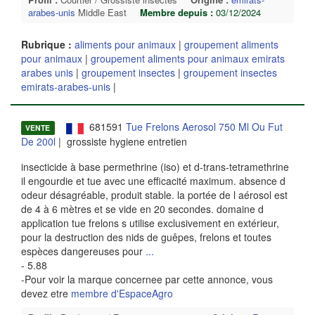
arabes-unis
Middle East
Membre depuis :
03/12/2024
Rubrique :
aliments pour animaux
|
groupement aliments
pour animaux
|
groupement aliments pour animaux emirats
arabes unis
|
groupement insectes
|
groupement insectes
emirats-arabes-unis
|
681591
Tue Frelons Aerosol 750 Ml Ou Fut
VENTE
De 200l
| grossiste hygiene entretien
insecticide à base permethrine (iso) et d-trans-tetramethrine
il engourdie et tue avec une efficacité maximum. absence d
odeur désagréable, produit stable. la portée de l aérosol est
de 4 à 6 mètres et se vide en 20 secondes. domaine d
application tue frelons s utilise exclusivement en extérieur,
pour la destruction des nids de guêpes, frelons et toutes
espèces dangereuses pour
...
- 5.88
-Pour voir la marque concernee par cette annonce, vous
devez etre
membre d'EspaceAgro