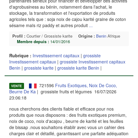
partenaires sérieux pour financer et développer des activités
d'agrobusiness au bénin, notamment dans l'achat, le
stockage, la transformation et l'exportation de produits
agricoles tels que : soja noix de cajou karité graine de coton
sésame maïs riz paddy et autres produit
...
Profil :
Courtier / Grossiste karite
Origine :
Benin
Afrique
Membre depuis :
14/01/2016
Rubrique :
Investissement capitaux
|
grossiste
Investissement capitaux
|
grossiste Investissement capitaux
Benin
|
grossiste karite
|
grossiste karite Benin
|
721596
Fruits Exotiques, Noix De Coco,
VENTE
Beurre De Ka
| grossiste fruits et légumes 16/07/2026
23:06:18
nous cherchons des clients fiable et efficace pour nos
produits que nous disposons : des fruits exotiques premium,
noix de coco, noix d'acajou , beurre de karité et les feuilles
de bissap .nous souhaitons établir avec vous un cahier des
charges clair et détaillé, garantissant une parfaite adéquation