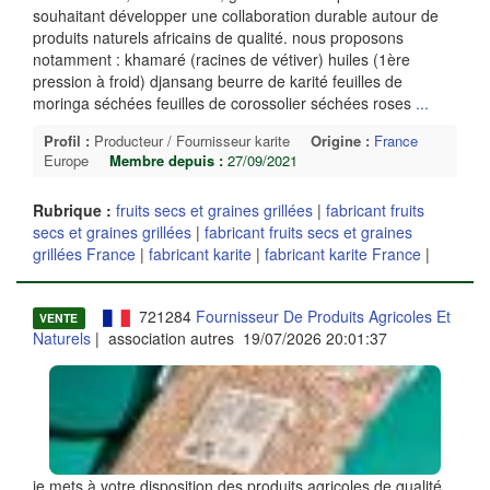
souhaitant développer une collaboration durable autour de
produits naturels africains de qualité. nous proposons
notamment : khamaré (racines de vétiver) huiles (1ère
pression à froid) djansang beurre de karité feuilles de
moringa séchées feuilles de corossolier séchées roses
...
Profil :
Producteur / Fournisseur karite
Origine :
France
Europe
Membre depuis :
27/09/2021
Rubrique :
fruits secs et graines grillées
|
fabricant fruits
secs et graines grillées
|
fabricant fruits secs et graines
grillées France
|
fabricant karite
|
fabricant karite France
|
721284
Fournisseur De Produits Agricoles Et
VENTE
Naturels
| association autres 19/07/2026 20:01:37
je mets à votre disposition des produits agricoles de qualité