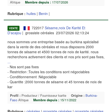
Afrique
Membre depuis :
17/07/2026
Rubrique :
huiles
|
Benin
|
722017
Sésame,noix De Karité Et
VENTE
D'acajou
| grossiste céréales 23/07/2026 02:13:24
nous sommes une entreprise basée au burkina spécialisé
dans la vente de des céréales et nous disposons 2000
tonnes de sésame et 4500 tonnes de noix de karité. nous
recherchons activement des clients et nos prix sont pas fixes,
...
- Nos sont pas fixes
- Restriction :Toutes les conditions sont négociables
- Conditionnement :Négociable
- Quantite :2000 tonnes de sésame et 45 tonnes de noix de
kar
Profil :
Producteur / Fournisseur karite
Origine :
Burkina-
Faso
Afrique
Membre depuis :
15/11/2022
Rubrique :
céréales
|
grossiste céréales
|
grossiste céréales