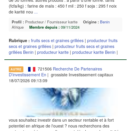
(fcfa/kg) : farine de maïs : 450 f mil : 250 f soja : 295 f noix
de karité nou
...
Profil :
Producteur / Fournisseur karite
Origine :
Benin
Afrique
Membre depuis :
09/11/2024
Rubrique :
fruits secs et graines grillées
|
producteur fruits
secs et graines grillées
|
producteur fruits secs et graines
grillées Benin
|
producteur karite
|
producteur karite Benin
|
721506
Recherche De Partenaires
AUTRE
D'investissement En
| grossiste Investissement capitaux
18/07/2026 09:13:09
vous souhaitez investir dans un secteur rentable et à fort
potentiel en afrique de l'ouest ? nous recherchons des