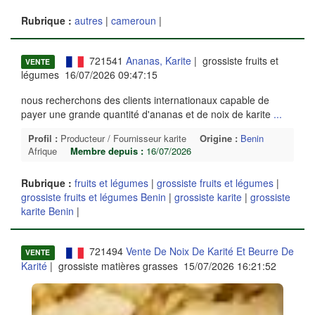
Rubrique :
autres
|
cameroun
|
721541
Ananas, Karite
| grossiste fruits et
VENTE
légumes 16/07/2026 09:47:15
nous recherchons des clients internationaux capable de
payer une grande quantité d'ananas et de noix de karite
...
Profil :
Producteur / Fournisseur karite
Origine :
Benin
Afrique
Membre depuis :
16/07/2026
Rubrique :
fruits et légumes
|
grossiste fruits et légumes
|
grossiste fruits et légumes Benin
|
grossiste karite
|
grossiste
karite Benin
|
721494
Vente De Noix De Karité Et Beurre De
VENTE
Karité
| grossiste matières grasses 15/07/2026 16:21:52