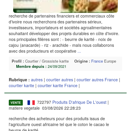
recherche de partenaires financiers et commerciaux côte
d'ivoire nous recherchons des partenaires sérieux,
investisseurs, importateurs et sociétés agroalimentaires
souhaitant développer des projets durables en côte d'ivoire.
nos principales filières sont : - beurre de karité - noix de
cajou (anacarde) - riz - arachide - maïs nous collaborons
avec des producteurs et coopérative
...
Profil :
Courtier / Grossiste karite
Origine :
France
Europe
Membre depuis :
24/09/2021
Rubrique :
autres
|
courtier autres
|
courtier autres France
|
courtier karite
|
courtier karite France
|
722797
Produits D'afrique De L'ouest
|
VENTE
matiere vegetale 03/08/2026 22:28:23
recherche des acheteurs pour des produits issus de
l'agriculture ouest africaine tel que le coton le cacao le
beurre de karité...
...