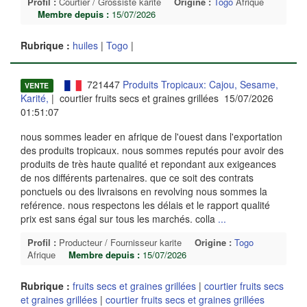
Profil :
Courtier / Grossiste karite
Origine :
Togo
Afrique
Membre depuis :
15/07/2026
Rubrique :
huiles
|
Togo
|
721447
Produits Tropicaux: Cajou, Sesame,
VENTE
Karité,
| courtier fruits secs et graines grillées 15/07/2026
01:51:07
nous sommes leader en afrique de l'ouest dans l'exportation
des produits tropicaux. nous sommes reputés pour avoir des
produits de très haute qualité et repondant aux exigeances
de nos différents partenaires. que ce soit des contrats
ponctuels ou des livraisons en revolving nous sommes la
reférence. nous respectons les délais et le rapport qualité
prix est sans égal sur tous les marchés. colla
...
Profil :
Producteur / Fournisseur karite
Origine :
Togo
Afrique
Membre depuis :
15/07/2026
Rubrique :
fruits secs et graines grillées
|
courtier fruits secs
et graines grillées
|
courtier fruits secs et graines grillées