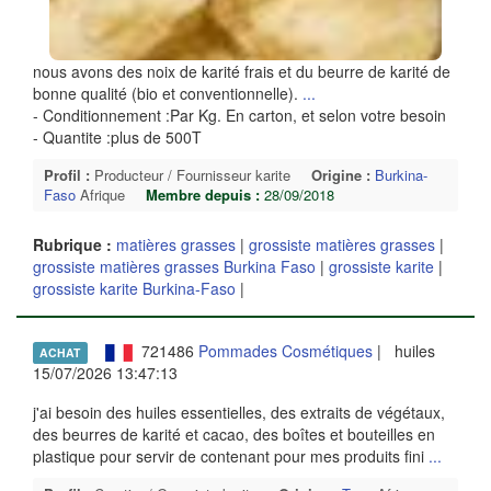
nous avons des noix de karité frais et du beurre de karité de
bonne qualité (bio et conventionnelle).
...
- Conditionnement :Par Kg. En carton, et selon votre besoin
- Quantite :plus de 500T
Profil :
Producteur / Fournisseur karite
Origine :
Burkina-
Faso
Afrique
Membre depuis :
28/09/2018
Rubrique :
matières grasses
|
grossiste matières grasses
|
grossiste matières grasses Burkina Faso
|
grossiste karite
|
grossiste karite Burkina-Faso
|
721486
Pommades Cosmétiques
| huiles
ACHAT
15/07/2026 13:47:13
j'ai besoin des huiles essentielles, des extraits de végétaux,
des beurres de karité et cacao, des boîtes et bouteilles en
plastique pour servir de contenant pour mes produits fini
...