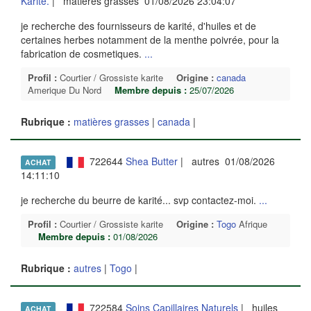
Karité.
| matières grasses 01/08/2026 23:04:07
je recherche des fournisseurs de karité, d'huiles et de
certaines herbes notamment de la menthe poivrée, pour la
fabrication de cosmetiques.
...
Profil :
Courtier / Grossiste karite
Origine :
canada
Amerique Du Nord
Membre depuis :
25/07/2026
Rubrique :
matières grasses
|
canada
|
722644
Shea Butter
| autres 01/08/2026
ACHAT
14:11:10
je recherche du beurre de karité... svp contactez-moi.
...
Profil :
Courtier / Grossiste karite
Origine :
Togo
Afrique
Membre depuis :
01/08/2026
Rubrique :
autres
|
Togo
|
722584
Soins Capillaires Naturels
| huiles
ACHAT