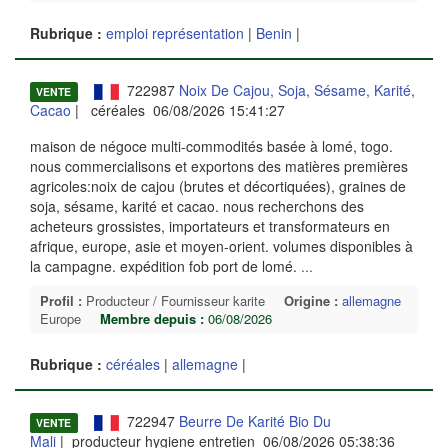
Rubrique :
emploi représentation
|
Benin
|
722987
Noix De Cajou, Soja, Sésame, Karité,
VENTE
Cacao
| céréales 06/08/2026 15:41:27
maison de négoce multi-commodités basée à lomé, togo.
nous commercialisons et exportons des matières premières
agricoles:noix de cajou (brutes et décortiquées), graines de
soja, sésame, karité et cacao. nous recherchons des
acheteurs grossistes, importateurs et transformateurs en
afrique, europe, asie et moyen-orient. volumes disponibles à
la campagne. expédition fob port de lomé.
...
Profil :
Producteur / Fournisseur karite
Origine :
allemagne
Europe
Membre depuis :
06/08/2026
Rubrique :
céréales
|
allemagne
|
722947
Beurre De Karité Bio Du
VENTE
Mali
| producteur hygiene entretien 06/08/2026 05:38:36