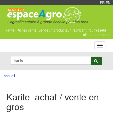
FR
/
EN
karite - Achat vente, vendeur, producteur, fabricant, fournisseur ...
alimentaire karite
Toggle
navigati
accueil
Karite achat / vente en
gros