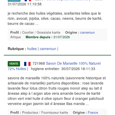
31/07/2026 11:10:58
je recherche des huiles végétales, scellantes telles que le
ricin, avocat, jojoba, olive, cacao, neems, beurre de karité,
beurre de cacao
...
Profil :
Courtier / Grossiste karite
Origine :
cameroun
Afrique
Membre depuis :
31/07/2026
Rubrique :
huiles
|
cameroun
|
721968
Savon De Marseille 100% Naturel
VENTE
72% Huiles
| hygiene entretien 30/07/2026 18:11:33
savons de marseille 100% naturels (savonnerie historique et
artisanale de marseille) parfums disponibles : rose lavande
lavande fleur lotus citron fruits rouges monoï alep au lait d
ânesse alep à l argan aloe vera amande beurre de karité
citron vert miel huile d olive opium fleur d oranger patchouli
verveine argan jasmin lait d ânesse lilas manda
...
Profil :
Producteur / Fournisseur karite
Origine :
France