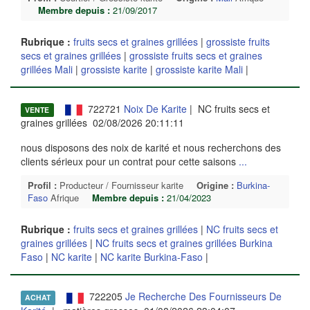
Membre depuis :
21/09/2017
Rubrique :
fruits secs et graines grillées
|
grossiste fruits
secs et graines grillées
|
grossiste fruits secs et graines
grillées Mali
|
grossiste karite
|
grossiste karite Mali
|
722721
Noix De Karite
| NC fruits secs et
VENTE
graines grillées 02/08/2026 20:11:11
nous disposons des noix de karité et nous recherchons des
clients sérieux pour un contrat pour cette saisons
...
Profil :
Producteur / Fournisseur karite
Origine :
Burkina-
Faso
Afrique
Membre depuis :
21/04/2023
Rubrique :
fruits secs et graines grillées
|
NC fruits secs et
graines grillées
|
NC fruits secs et graines grillées Burkina
Faso
|
NC karite
|
NC karite Burkina-Faso
|
722205
Je Recherche Des Fournisseurs De
ACHAT