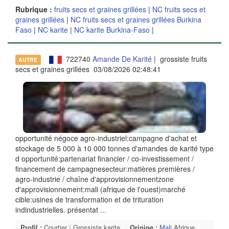
Rubrique :
fruits secs et graines grillées
|
NC fruits secs et
graines grillées
|
NC fruits secs et graines grillées Burkina
Faso
|
NC karite
|
NC karite Burkina-Faso
|
722740
Amande De Karité
| grossiste fruits
AUTRE
secs et graines grillées 03/08/2026 02:48:41
opportunité négoce agro-industriel:campagne d'achat et
stockage de 5 000 à 10 000 tonnes d'amandes de karité type
d opportunité:partenariat financier / co-investissement /
financement de campagnesecteur:matières premières /
agro-industrie / chaîne d'approvisionnementzone
d'approvisionnement:mali (afrique de l'ouest)marché
cible:usines de transformation et de trituration
indindustrielles. présentat
...
Profil :
Courtier / Grossiste karite
Origine :
Mali
Afrique