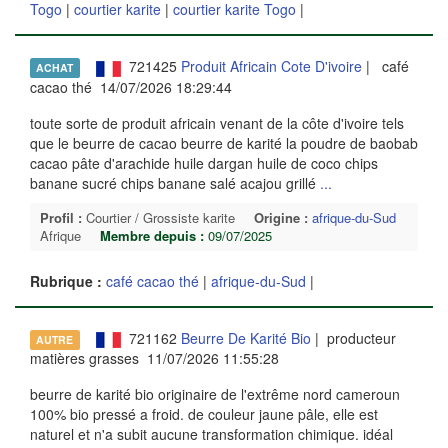
Togo
|
courtier karite
|
courtier karite Togo
|
721425
Produit Africain Cote D'ivoire
| café
ACHAT
cacao thé 14/07/2026 18:29:44
toute sorte de produit africain venant de la côte d'ivoire tels
que le beurre de cacao beurre de karité la poudre de baobab
cacao pâte d'arachide huile dargan huile de coco chips
banane sucré chips banane salé acajou grillé
...
Profil :
Courtier / Grossiste karite
Origine :
afrique-du-Sud
Afrique
Membre depuis :
09/07/2025
Rubrique :
café cacao thé
|
afrique-du-Sud
|
721162
Beurre De Karité Bio
| producteur
AUTRE
matières grasses 11/07/2026 11:55:28
beurre de karité bio originaire de l'extrême nord cameroun
100% bio pressé a froid. de couleur jaune pâle, elle est
naturel et n'a subit aucune transformation chimique. idéal