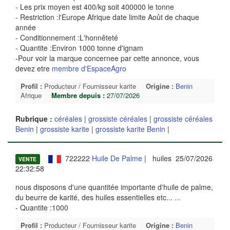
- Les prix moyen est 400/kg soit 400000 le tonne
- Restriction :l'Europe Afrique date limite Août de chaque
année
- Conditionnement :L'honnêteté
- Quantite :Environ 1000 tonne d'ignam
-Pour voir la marque concernee par cette annonce, vous
devez etre
membre d'EspaceAgro
Profil :
Producteur / Fournisseur karite
Origine :
Benin
Afrique
Membre depuis :
27/07/2026
Rubrique :
céréales
|
grossiste céréales
|
grossiste céréales
Benin
|
grossiste karite
|
grossiste karite Benin
|
722222
Huile De Palme
| huiles 25/07/2026
VENTE
22:32:58
nous disposons d'une quantitée importante d'huile de palme,
du beurre de karité, des huiles essentielles etc...
...
- Quantite :1000
Profil :
Producteur / Fournisseur karite
Origine :
Benin