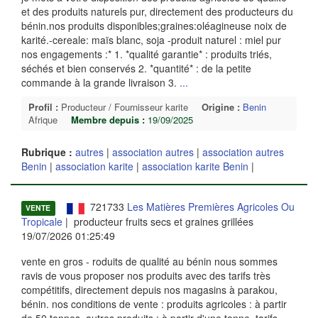
et des produits naturels pur, directement des producteurs du
bénin.nos produits disponibles;graines:oléagineuse noix de
karité.-cereale: maïs blanc, soja -produit naturel : miel pur
nos engagements :* 1. *qualité garantie* : produits triés,
séchés et bien conservés 2. *quantité* : de la petite
commande à la grande livraison 3.
...
Profil :
Producteur / Fournisseur karite
Origine :
Benin
Afrique
Membre depuis :
19/09/2025
Rubrique :
autres
|
association autres
|
association autres
Benin
|
association karite
|
association karite Benin
|
721733
Les Matières Premières Agricoles Ou
VENTE
Tropicale
| producteur fruits secs et graines grillées
19/07/2026 01:25:49
vente en gros - roduits de qualité au bénin nous sommes
ravis de vous proposer nos produits avec des tarifs très
compétitifs, directement depuis nos magasins à parakou,
bénin. nos conditions de vente : produits agricoles : à partir
de 50 tonnes. autres produits : à partir d'une tonne. tarifs