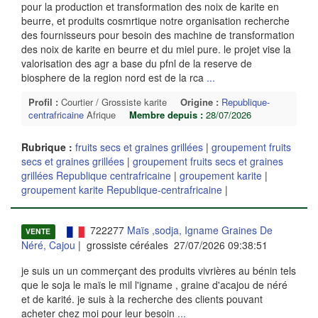
pour la production et transformation des noix de karite en
beurre, et produits cosmrtique notre organisation recherche
des fournisseurs pour besoin des machine de transformation
des noix de karite en beurre et du miel pure. le projet vise la
valorisation des agr a base du pfnl de la reserve de
biosphere de la region nord est de la rca
...
Profil :
Courtier / Grossiste karite
Origine :
Republique-
centrafricaine
Afrique
Membre depuis :
28/07/2026
Rubrique :
fruits secs et graines grillées
|
groupement fruits
secs et graines grillées
|
groupement fruits secs et graines
grillées Republique centrafricaine
|
groupement karite
|
groupement karite Republique-centrafricaine
|
722277
Maïs ,sodja, Igname Graines De
VENTE
Néré, Cajou
| grossiste céréales 27/07/2026 09:38:51
je suis un un commerçant des produits vivrières au bénin tels
que le soja le maïs le mil l'igname , graine d'acajou de néré
et de karité. je suis à la recherche des clients pouvant
acheter chez moi pour leur besoin
...