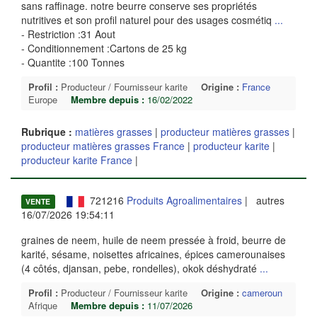
sans raffinage. notre beurre conserve ses propriétés
nutritives et son profil naturel pour des usages cosmétiq
...
- Restriction :31 Aout
- Conditionnement :Cartons de 25 kg
- Quantite :100 Tonnes
Profil :
Producteur / Fournisseur karite
Origine :
France
Europe
Membre depuis :
16/02/2022
Rubrique :
matières grasses
|
producteur matières grasses
|
producteur matières grasses France
|
producteur karite
|
producteur karite France
|
721216
Produits Agroalimentaires
| autres
VENTE
16/07/2026 19:54:11
graines de neem, huile de neem pressée à froid, beurre de
karité, sésame, noisettes africaines, épices camerounaises
(4 côtés, djansan, pebe, rondelles), okok déshydraté
...
Profil :
Producteur / Fournisseur karite
Origine :
cameroun
Afrique
Membre depuis :
11/07/2026