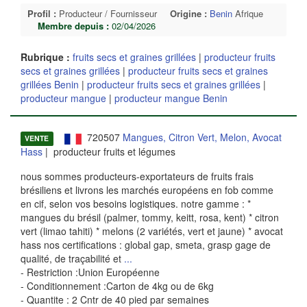
Profil :
Producteur / Fournisseur
Origine :
Benin
Afrique
Membre depuis :
02/04/2026
Rubrique :
fruits secs et graines grillées
|
producteur fruits
secs et graines grillées
|
producteur fruits secs et graines
grillées Benin
|
producteur fruits secs et graines grillées
|
producteur mangue
|
producteur mangue Benin
720507
Mangues, Citron Vert, Melon, Avocat
VENTE
Hass
| producteur fruits et légumes
nous sommes producteurs-exportateurs de fruits frais
brésiliens et livrons les marchés européens en fob comme
en cif, selon vos besoins logistiques. notre gamme : *
mangues du brésil (palmer, tommy, keitt, rosa, kent) * citron
vert (limao tahiti) * melons (2 variétés, vert et jaune) * avocat
hass nos certifications : global gap, smeta, grasp gage de
qualité, de traçabilité et
...
- Restriction :Union Européenne
- Conditionnement :Carton de 4kg ou de 6kg
- Quantite : 2 Cntr de 40 pied par semaines