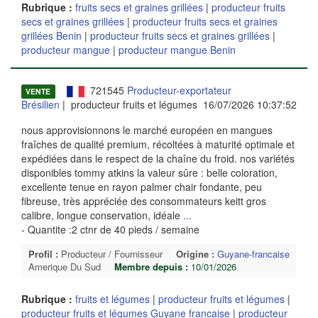
Rubrique :
fruits secs et graines grillées
|
producteur fruits
secs et graines grillées
|
producteur fruits secs et graines
grillées Benin
|
producteur fruits secs et graines grillées
|
producteur mangue
|
producteur mangue Benin
721545
Producteur-exportateur
VENTE
Brésilien
| producteur fruits et légumes 16/07/2026 10:37:52
nous approvisionnons le marché européen en mangues
fraîches de qualité premium, récoltées à maturité optimale et
expédiées dans le respect de la chaîne du froid. nos variétés
disponibles tommy atkins la valeur sûre : belle coloration,
excellente tenue en rayon palmer chair fondante, peu
fibreuse, très appréciée des consommateurs keitt gros
calibre, longue conservation, idéale
...
- Quantite :2 ctnr de 40 pieds / semaine
Profil :
Producteur / Fournisseur
Origine :
Guyane-francaise
Amerique Du Sud
Membre depuis :
10/01/2026
Rubrique :
fruits et légumes
|
producteur fruits et légumes
|
producteur fruits et légumes Guyane francaise
|
producteur