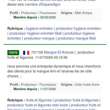
devez etre
membre d'EspaceAgro
Profil :
Producteur / Fournisseur
Origine :
Mali
Afrique
Membre depuis :
29/06/2026
Rubrique :
hygiene entretien
|
producteur hygiene entretien
|
producteur hygiene entretien Mali
|
producteur hygiene
entretien
|
producteur mangue
|
producteur mangue Mali
721158
Mangue Et Ananas
| producteur
VENTE
fruits et légumes 11/07/2026 02:16:56
nous sommes une entreprise dynamique et nous cherchons
des clients pour la mangue kint et l'ananas bio de côte
d'ivoire
...
Profil :
Producteur / Fournisseur
Origine :
Cote Ivoire
Autre
Membre depuis :
11/07/2026
Rubrique :
fruits et légumes
|
producteur fruits et légumes
|
producteur fruits et légumes cote ivoire
|
producteur fruits et
légumes
|
producteur mangue
|
producteur mangue cote