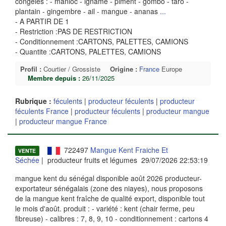
congelés : - manioc - igname - piment - gombo - taro -
plantain - gingembre - ail - mangue - ananas
...
- A PARTIR DE 1
- Restriction :PAS DE RESTRICTION
- Conditionnement :CARTONS, PALETTES, CAMIONS
- Quantite :CARTONS, PALETTES, CAMIONS
Profil :
Courtier / Grossiste
Origine :
France
Europe
Membre depuis :
26/11/2025
Rubrique :
féculents
|
producteur féculents
|
producteur
féculents France
|
producteur féculents
|
producteur mangue
|
producteur mangue France
722497
Mangue Kent Fraiche Et
VENTE
Séchée
| producteur fruits et légumes 29/07/2026 22:53:19
mangue kent du sénégal disponible août 2026 producteur-
exportateur sénégalais (zone des niayes), nous proposons
de la mangue kent fraîche de qualité export, disponible tout
le mois d'août. produit : - variété : kent (chair ferme, peu
fibreuse) - calibres : 7, 8, 9, 10 - conditionnement : cartons 4