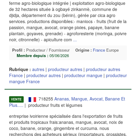
ferme agro-biologique intégrée | exploitation agro-biologique
de 32 hectares située à ogbayé zinkanmè, commune de
djidja, département du zou (bénin), gérée par cica agro
services. productions disponibles:- maniocs - fruits (fruit de la
passion, mangue, avocat, orange pixies, papaye, banane
plantain, goyaves, grenade) - agroforesterie (moringa, poivre
noir, citronnelle) - apiculture com
...
Profil :
Producteur / Fournisseur
Origine :
France
Europe
Membre depuis :
05/06/2026
Rubrique :
autres
|
producteur autres
|
producteur autres
France
|
producteur autres
|
producteur mangue
|
producteur
mangue France
718255
Ananas, Mangue, Avocat, Banane Et
VENTE
Plus.....
| producteur fruits et légumes
entreprise ivoirienne spécialisée dans l'exportation de fruits
et produits tropicaux frais:ananas, mangue, avocat, noix de
coco, banane, orange, gingembre et curcuma. nous
recherchons des acheteurs sérieux (importateurs, grossistes,