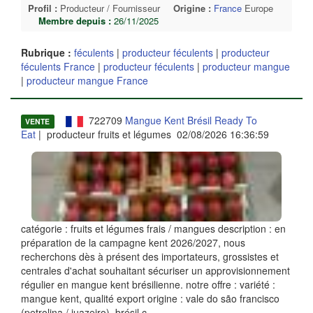
Profil :
Producteur / Fournisseur
Origine :
France
Europe
Membre depuis :
26/11/2025
Rubrique :
féculents
|
producteur féculents
|
producteur
féculents France
|
producteur féculents
|
producteur mangue
|
producteur mangue France
722709
Mangue Kent Brésil Ready To
VENTE
Eat
| producteur fruits et légumes 02/08/2026 16:36:59
catégorie : fruits et légumes frais / mangues description : en
préparation de la campagne kent 2026/2027, nous
recherchons dès à présent des importateurs, grossistes et
centrales d'achat souhaitant sécuriser un approvisionnement
régulier en mangue kent brésilienne. notre offre : variété :
mangue kent, qualité export origine : vale do são francisco
(petrolina / juazeiro), brésil c
...