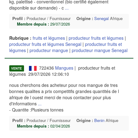
kg, palettisé - conventionnel (bio certifié également
disponible sur demande) - c
...
Profil :
Producteur / Fournisseur
Origine :
Senegal
Afrique
Membre depuis :
29/07/2026
Rubrique :
fruits et légumes
|
producteur fruits et légumes
|
producteur fruits et légumes Senegal
|
producteur fruits et
légumes
|
producteur mangue
|
producteur mangue Senegal
722436
Mangues
| producteur fruits et
VENTE
légumes 29/07/2026 12:06:10
nous cherchons des acheteur pour nos mangue de tres
bonnes qualites a prix competitifs grandes quantités de l
afrique de l ouest merci de nous contacter pour plus
d'informations
...
- Quantite :Plusieurs tonnes
Profil :
Producteur / Fournisseur
Origine :
Benin
Afrique
Membre depuis :
02/04/2026