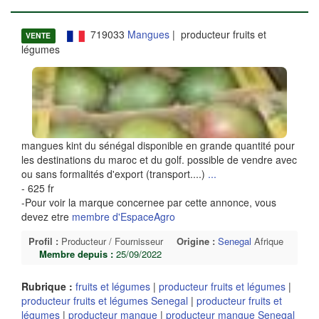
719033
Mangues
| producteur fruits et
VENTE
légumes
mangues kint du sénégal disponible en grande quantité pour
les destinations du maroc et du golf. possible de vendre avec
ou sans formalités d'export (transport....)
...
- 625 fr
-Pour voir la marque concernee par cette annonce, vous
devez etre
membre d'EspaceAgro
Profil :
Producteur / Fournisseur
Origine :
Senegal
Afrique
Membre depuis :
25/09/2022
Rubrique :
fruits et légumes
|
producteur fruits et légumes
|
producteur fruits et légumes Senegal
|
producteur fruits et
légumes
|
producteur mangue
|
producteur mangue Senegal