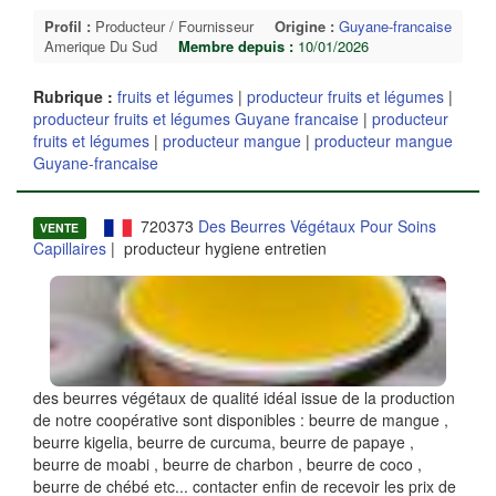
Profil :
Producteur / Fournisseur
Origine :
Guyane-francaise
Amerique Du Sud
Membre depuis :
10/01/2026
Rubrique :
fruits et légumes
|
producteur fruits et légumes
|
producteur fruits et légumes Guyane francaise
|
producteur
fruits et légumes
|
producteur mangue
|
producteur mangue
Guyane-francaise
720373
Des Beurres Végétaux Pour Soins
VENTE
Capillaires
| producteur hygiene entretien
des beurres végétaux de qualité idéal issue de la production
de notre coopérative sont disponibles : beurre de mangue ,
beurre kigelia, beurre de curcuma, beurre de papaye ,
beurre de moabi , beurre de charbon , beurre de coco ,
beurre de chébé etc... contacter enfin de recevoir les prix de