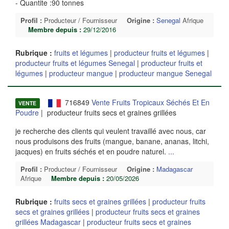
- Quantite :90 tonnes
Profil :
Producteur / Fournisseur
Origine :
Senegal
Afrique
Membre depuis :
29/12/2016
Rubrique :
fruits et légumes
|
producteur fruits et légumes
|
producteur fruits et légumes Senegal
|
producteur fruits et
légumes
|
producteur mangue
|
producteur mangue Senegal
716849
Vente Fruits Tropicaux Séchés Et En
VENTE
Poudre
| producteur fruits secs et graines grillées
je recherche des clients qui veulent travaillé avec nous, car
nous produisons des fruits (mangue, banane, ananas, litchi,
jacques) en fruits séchés et en poudre naturel.
...
Profil :
Producteur / Fournisseur
Origine :
Madagascar
Afrique
Membre depuis :
20/05/2026
Rubrique :
fruits secs et graines grillées
|
producteur fruits
secs et graines grillées
|
producteur fruits secs et graines
grillées Madagascar
|
producteur fruits secs et graines