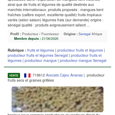
ainsi que de fruits et légumes de qualité destinés aux
marchés internationaux. produits proposés : mangues kent
fraîches (calibre export, excellente qualité) fruits tropicaux
variés (selon saison) légumes frais (sur demande) origine :
sénégal qualité : produits soigneusement sélecti
...
Profil :
Producteur / Fournisseur
Origine :
Senegal
Afrique
Membre depuis :
21/06/2026
Rubrique :
fruits et légumes
|
producteur fruits et légumes
|
producteur fruits et légumes Senegal
|
producteur fruits et
légumes
|
producteur mangue
|
producteur mangue Senegal
719612
Avocats Cajou Ananas
| producteur
VENTE
fruits secs et graines grillées
bonjour nous sommes producteurs et vendeurs direct du