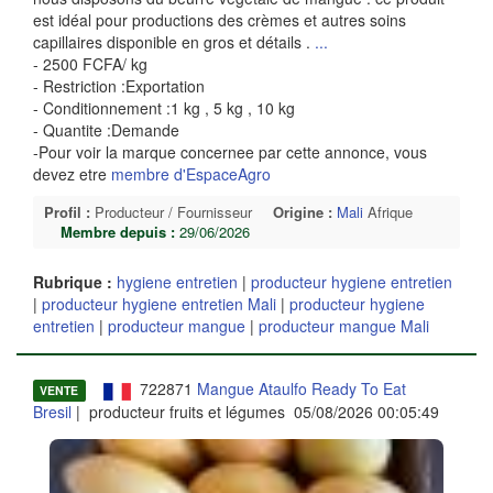
est idéal pour productions des crèmes et autres soins
capillaires disponible en gros et détails .
...
- 2500 FCFA/ kg
- Restriction :Exportation
- Conditionnement :1 kg , 5 kg , 10 kg
- Quantite :Demande
-Pour voir la marque concernee par cette annonce, vous
devez etre
membre d'EspaceAgro
Profil :
Producteur / Fournisseur
Origine :
Mali
Afrique
Membre depuis :
29/06/2026
Rubrique :
hygiene entretien
|
producteur hygiene entretien
|
producteur hygiene entretien Mali
|
producteur hygiene
entretien
|
producteur mangue
|
producteur mangue Mali
722871
Mangue Ataulfo Ready To Eat
VENTE
Bresil
| producteur fruits et légumes 05/08/2026 00:05:49