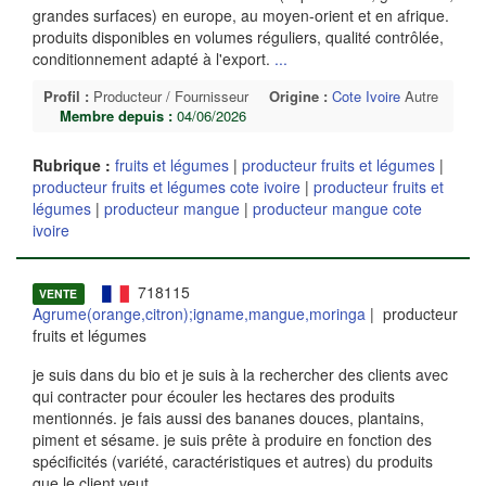
grandes surfaces) en europe, au moyen-orient et en afrique.
produits disponibles en volumes réguliers, qualité contrôlée,
conditionnement adapté à l'export.
...
Profil :
Producteur / Fournisseur
Origine :
Cote Ivoire
Autre
Membre depuis :
04/06/2026
Rubrique :
fruits et légumes
|
producteur fruits et légumes
|
producteur fruits et légumes cote ivoire
|
producteur fruits et
légumes
|
producteur mangue
|
producteur mangue cote
ivoire
718115
VENTE
Agrume(orange,citron);igname,mangue,moringa
| producteur
fruits et légumes
je suis dans du bio et je suis à la rechercher des clients avec
qui contracter pour écouler les hectares des produits
mentionnés. je fais aussi des bananes douces, plantains,
piment et sésame. je suis prête à produire en fonction des
spécificités (variété, caractéristiques et autres) du produits
que le client veut.
...