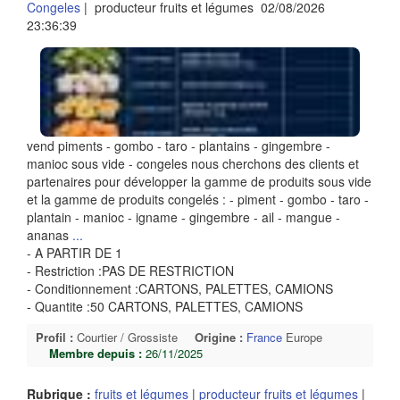
Congeles
| producteur fruits et légumes 02/08/2026
23:36:39
vend piments - gombo - taro - plantains - gingembre -
manioc sous vide - congeles nous cherchons des clients et
partenaires pour développer la gamme de produits sous vide
et la gamme de produits congelés : - piment - gombo - taro -
plantain - manioc - igname - gingembre - ail - mangue -
ananas
...
- A PARTIR DE 1
- Restriction :PAS DE RESTRICTION
- Conditionnement :CARTONS, PALETTES, CAMIONS
- Quantite :50 CARTONS, PALETTES, CAMIONS
Profil :
Courtier / Grossiste
Origine :
France
Europe
Membre depuis :
26/11/2025
Rubrique :
fruits et légumes
|
producteur fruits et légumes
|