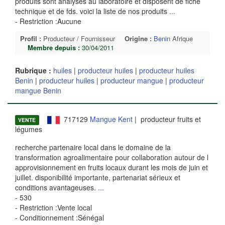
produits sont analysés au laboratoire et disposent de fiche
technique et de fds. voici la liste de nos produits
...
- Restriction :Aucune
Profil :
Producteur / Fournisseur
Origine :
Benin
Afrique
Membre depuis :
30/04/2011
Rubrique :
huiles
|
producteur huiles
|
producteur huiles
Benin
|
producteur huiles
|
producteur mangue
|
producteur
mangue Benin
717129
Mangue Kent
| producteur fruits et
VENTE
légumes
recherche partenaire local dans le domaine de la
transformation agroalimentaire pour collaboration autour de l
approvisionnement en fruits locaux durant les mois de juin et
juillet. disponibilité importante, partenariat sérieux et
conditions avantageuses.
...
- 530
- Restriction :Vente local
- Conditionnement :Sénégal