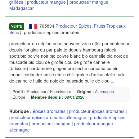
grillées
|
producteur mangue
|
producteur mangue
Madagascar
705834
Producteur Epices, Fruits Tropicaux
VENTE
Secs
| producteur épices aromates
producteur en origine nous pouvons vous offrir par conteneur
depuis l'origine ou par palette depuis hambourg (stock
spot):bio poivre noir bio poivre blanc bio cannelle bio noix de
muscade bio clou de girofle clou de girofle cannelle
(brissure) cardamone gingembre séché curcuma cumin
fenouil coriandre anise etoile chili graine d'anise etoile huile
de cannelle huile de noix de muscade huile de clou
...
Profil :
Producteur / Fournisseur
Origine :
Allemagne
Europe
Membre depuis :
08/01/2026
Rubrique :
épices aromates
|
producteur épices aromates
|
producteur épices aromates allemagne
|
producteur épices
aromates
|
producteur mangue
|
producteur mangue
allemagne