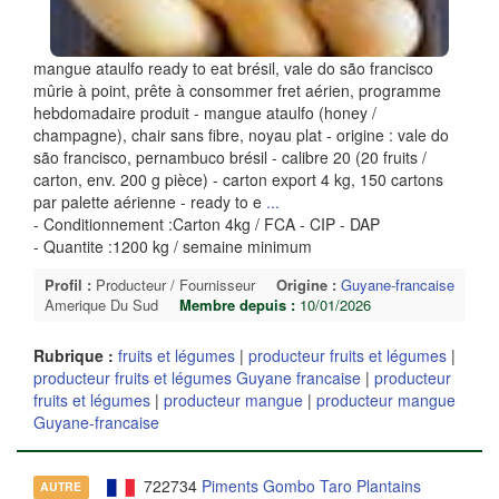
mangue ataulfo ready to eat brésil, vale do são francisco
mûrie à point, prête à consommer fret aérien, programme
hebdomadaire produit - mangue ataulfo (honey /
champagne), chair sans fibre, noyau plat - origine : vale do
são francisco, pernambuco brésil - calibre 20 (20 fruits /
carton, env. 200 g pièce) - carton export 4 kg, 150 cartons
par palette aérienne - ready to e
...
- Conditionnement :Carton 4kg / FCA - CIP - DAP
- Quantite :1200 kg / semaine minimum
Profil :
Producteur / Fournisseur
Origine :
Guyane-francaise
Amerique Du Sud
Membre depuis :
10/01/2026
Rubrique :
fruits et légumes
|
producteur fruits et légumes
|
producteur fruits et légumes Guyane francaise
|
producteur
fruits et légumes
|
producteur mangue
|
producteur mangue
Guyane-francaise
722734
Piments Gombo Taro Plantains
AUTRE