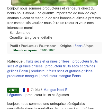
bonjour nous sommes producteurs et vendeurs direct du
benin nous avons une quantite importante de noix de cajou
ananas avocat et mangue de tres bonnes qualites a prix tres
tres competitifs veuillez nous faire un retour si vous etes
interesses merci.
...
- Sur demande
- Quantite :En gros et détaille
Profil :
Producteur / Fournisseur
Origine :
Benin
Afrique
Membre depuis :
02/04/2026
Rubrique :
fruits secs et graines grillées
|
producteur fruits
secs et graines grillées
|
producteur fruits secs et graines
grillées Benin
|
producteur fruits secs et graines grillées
|
producteur mangue
|
producteur mangue Benin
719615
Mangue Kent Et
VENTE
Légumes
| producteur fruits et légumes
bonjour, nous sommes une entreprise sénégalaise
spécialisée dans l exportation de mangues kent fraîches,