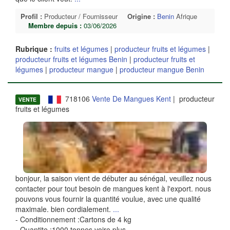
Profil :
Producteur / Fournisseur
Origine :
Benin
Afrique
Membre depuis :
03/06/2026
Rubrique :
fruits et légumes
|
producteur fruits et légumes
|
producteur fruits et légumes Benin
|
producteur fruits et
légumes
|
producteur mangue
|
producteur mangue Benin
718106
Vente De Mangues Kent
| producteur
VENTE
fruits et légumes
bonjour, la saison vient de débuter au sénégal, veuillez nous
contacter pour tout besoin de mangues kent à l'export. nous
pouvons vous fournir la quantité voulue, avec une qualité
maximale. bien cordialement.
...
- Conditionnement :Cartons de 4 kg
- Quantite :1000 tonnes voire plus