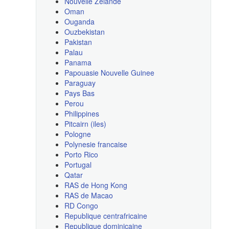
Nouvelle Zelande
Oman
Ouganda
Ouzbekistan
Pakistan
Palau
Panama
Papouasie Nouvelle Guinee
Paraguay
Pays Bas
Perou
Philippines
Pitcairn (iles)
Pologne
Polynesie francaise
Porto Rico
Portugal
Qatar
RAS de Hong Kong
RAS de Macao
RD Congo
Republique centrafricaine
Republique dominicaine