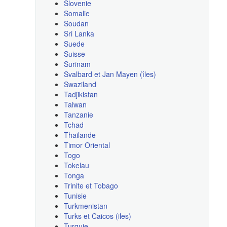
Slovenie
Somalie
Soudan
Sri Lanka
Suede
Suisse
Surinam
Svalbard et Jan Mayen (îles)
Swaziland
Tadjikistan
Taiwan
Tanzanie
Tchad
Thailande
Timor Oriental
Togo
Tokelau
Tonga
Trinite et Tobago
Tunisie
Turkmenistan
Turks et Caicos (iles)
Turquie