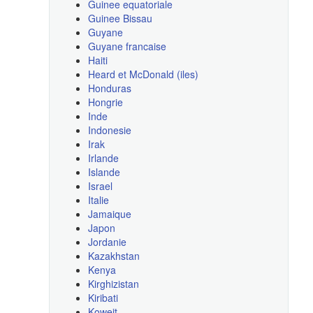
Guinee equatoriale
Guinee Bissau
Guyane
Guyane francaise
Haiti
Heard et McDonald (iles)
Honduras
Hongrie
Inde
Indonesie
Irak
Irlande
Islande
Israel
Italie
Jamaique
Japon
Jordanie
Kazakhstan
Kenya
Kirghizistan
Kiribati
Koweit