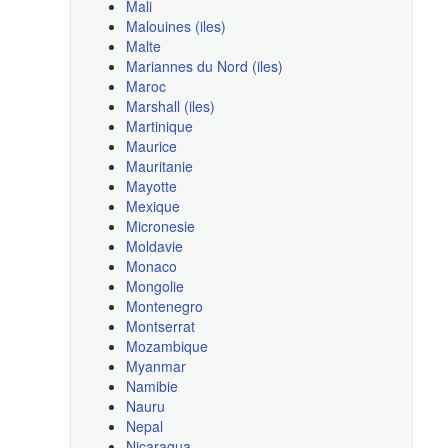
Mali
Malouines (iles)
Malte
Mariannes du Nord (iles)
Maroc
Marshall (iles)
Martinique
Maurice
Mauritanie
Mayotte
Mexique
Micronesie
Moldavie
Monaco
Mongolie
Montenegro
Montserrat
Mozambique
Myanmar
Namibie
Nauru
Nepal
Nicaragua