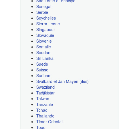
Sao Tome et Principe
Senegal
Serbie
Seychelles
Sierra Leone
Singapour
Slovaquie
Slovenie
Somalie
Soudan
Sri Lanka
Suede
Suisse
Surinam
Svalbard et Jan Mayen (îles)
Swaziland
Tadjikistan
Taiwan
Tanzanie
Tchad
Thailande
Timor Oriental
Togo