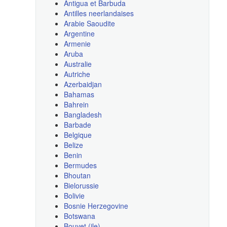
Antigua et Barbuda
Antilles neerlandaises
Arabie Saoudite
Argentine
Armenie
Aruba
Australie
Autriche
Azerbaidjan
Bahamas
Bahrein
Bangladesh
Barbade
Belgique
Belize
Benin
Bermudes
Bhoutan
Bielorussie
Bolivie
Bosnie Herzegovine
Botswana
Bouvet (ile)