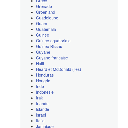
Grece
Grenade
Groenland
Guadeloupe
Guam
Guatemala
Guinee
Guinee equatoriale
Guinee Bissau
Guyane
Guyane francaise
Haiti
Heard et McDonald (iles)
Honduras
Hongrie
Inde
Indonesie
Irak
Irlande
Islande
Israel
Italie
Jamaique