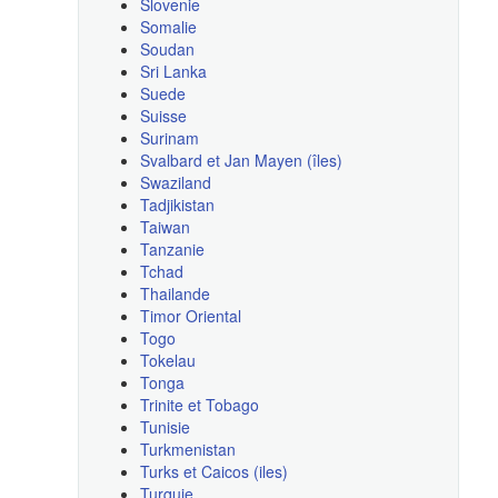
Slovenie
Somalie
Soudan
Sri Lanka
Suede
Suisse
Surinam
Svalbard et Jan Mayen (îles)
Swaziland
Tadjikistan
Taiwan
Tanzanie
Tchad
Thailande
Timor Oriental
Togo
Tokelau
Tonga
Trinite et Tobago
Tunisie
Turkmenistan
Turks et Caicos (iles)
Turquie