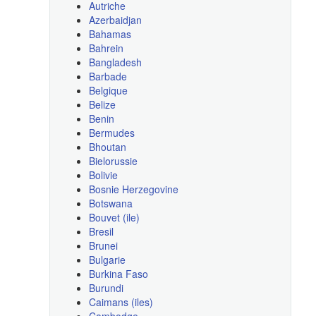
Autriche
Azerbaidjan
Bahamas
Bahrein
Bangladesh
Barbade
Belgique
Belize
Benin
Bermudes
Bhoutan
Bielorussie
Bolivie
Bosnie Herzegovine
Botswana
Bouvet (ile)
Bresil
Brunei
Bulgarie
Burkina Faso
Burundi
Caimans (iles)
Cambodge