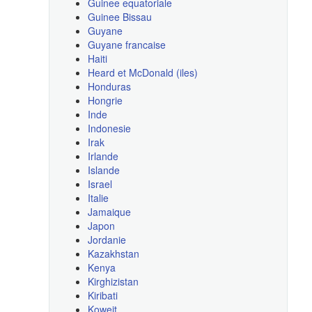
Guinee equatoriale
Guinee Bissau
Guyane
Guyane francaise
Haiti
Heard et McDonald (iles)
Honduras
Hongrie
Inde
Indonesie
Irak
Irlande
Islande
Israel
Italie
Jamaique
Japon
Jordanie
Kazakhstan
Kenya
Kirghizistan
Kiribati
Koweit